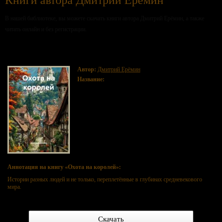
Книги автора Дмитрий Ерёмин
В нашей библиотеке, вы можете скачать книги автора Дмитрий Ерёмин, а также
читать онлайн и без регистрации.
Охота на королей
Автор:
Дмитрий Ерёмин
Название:
Охота на королей
Аннотация на книгу «Охота на королей»:
Истории разных людей и не только, переплетённые в глубинах средневекового
мира.
Скачать