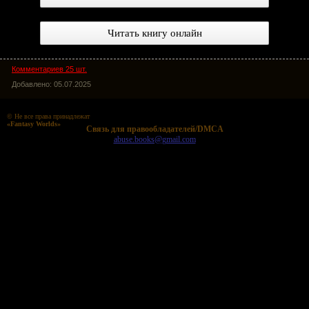
Читать книгу онлайн
Комментариев 25 шт.
Добавлено: 05.07.2025
© Не все права принадлежат
«Fantasy Worlds»
Cвязь для правообладателей/DMCA
abuse.books@gmail.com