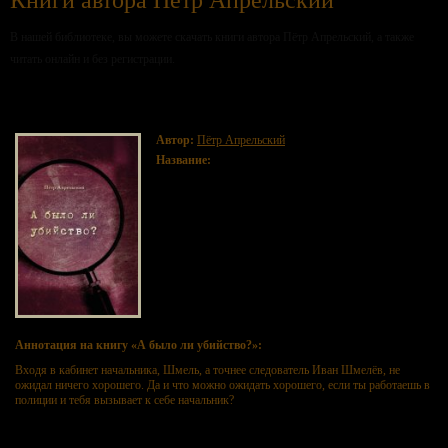
Книги автора Пётр Апрельский
В нашей библиотеке, вы можете скачать книги автора Пётр Апрельский, а также
читать онлайн и без регистрации.
А было ли убийство?
Автор:
Пётр Апрельский
Название:
А было ли убийство?
Аннотация на книгу «А было ли убийство?»:
Входя в кабинет начальника, Шмель, а точнее следователь Иван Шмелёв, не
ожидал ничего хорошего. Да и что можно ожидать хорошего, если ты работаешь в
полиции и тебя вызывает к себе начальник?