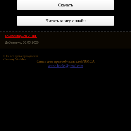
Скачать
Читать книгу онлайн
Комментариев 25 шт.
Добавлено: 03.03.2026
© Не все права принадлежат
«Fantasy Worlds»
Cвязь для правообладателей/DMCA
abuse.books@gmail.com