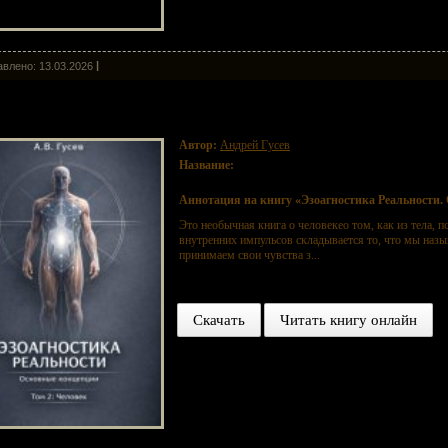
влено: 13.03.2026
агностика Реальности. Основные концепции. Том 2: Человек
Автор:
Андрей Гусев
Название:
Эзоагностика Реальности. Основные конц
Аннотация на книгу «Эзоагностика Реальности. 
Это необычная книга о человекео том, как из тела, 
внутренних импульсов складывается то, что мы назы
принимаем свои чувства з...
Скачать
Читать книгу онлайн