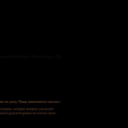
ктронной библиотеки «Фентези Ворлд». Все
ще занимаются сексом
т по дому. Чаще занимаются сексом»:
 мужчины, которые активно участвуют
ьной удовлетворённости и более часто