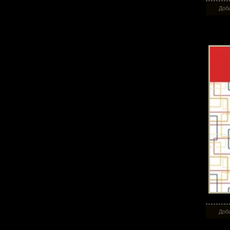
Доба
Игр
Доба