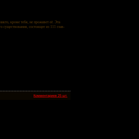
икто, кроме тебя, не проживет её. Эта
го существования, состоящее из 111 глав-
Комментариев 25 шт.