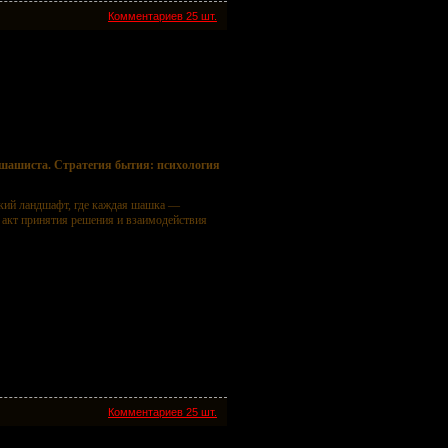
Комментариев 25 шт.
чной доски. Сборник статей
тегия бытия: психология шашечной доски.
 шашиста. Стратегия бытия: психология
ский ландшафт, где каждая шашка —
 акт принятия решения и взаимодействия
Комментариев 25 шт.