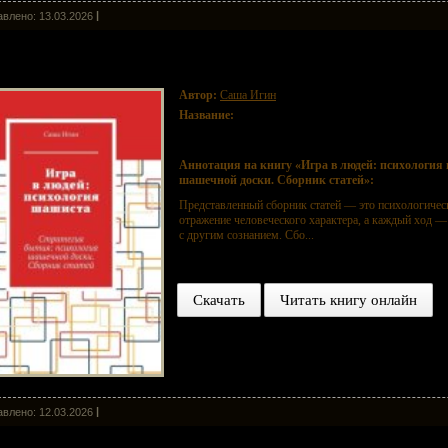
влено: 13.03.2026
а в людей: психология шашиста. Стратегия бытия: психология шаше
Автор:
Саша Игин
Название:
Игра в людей: психология шашиста. Стра
Сборник статей
Аннотация на книгу «Игра в людей: психология
шашечной доски. Сборник статей»:
Представленный сборник статей — это психологиче
отражение человеческого характера, а каждый ход —
с другим сознанием. Сбо...
Скачать
Читать книгу онлайн
влено: 12.03.2026