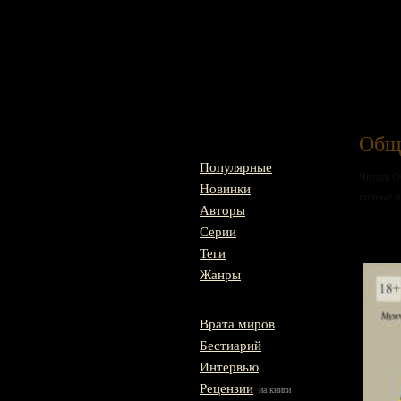
Главная
Общ
Популярные
Читать О
Новинки
полные и
Авторы
Серии
Му
Теги
Жанры
Врата миров
Бестиарий
Интервью
Рецензии
на книги