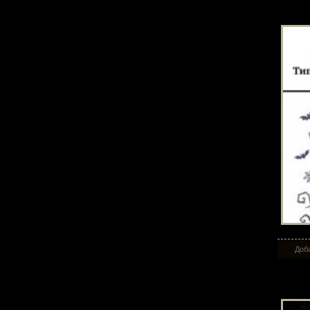
Ти
Доба
По