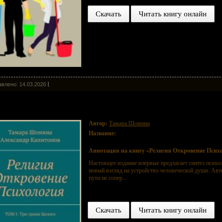
Скачать
Читать книгу онлайн
влено: 14.03.2026
игия Откровение Психология. ТОМ I: Три грани Целого
Автор:
Тамара Шомина
Название:
Религия Откровение Психология. ТОМ I:
Аннотация на книгу «Религия Откровение Психо
Настоящее издание впервые предлагает синтез псих
новый взгляд на устройство человеческой души. Авт
пути не сопер...
Скачать
Читать книгу онлайн