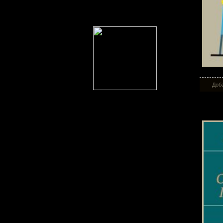
Доба
Рел