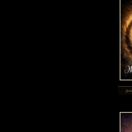
Доба
То