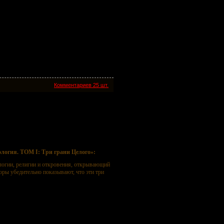
Комментариев 25 шт.
 Три грани Целого
логия. ТОМ I: Три грани Целого»:
ологии, религии и откровения, открывающий
оры убедительно показывают, что эти три