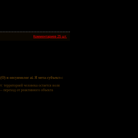
Комментариев 25 шт.
ог ai. Я мета-субъект
O) и опсуимолог ai. Я мета-субъект»:
: территорией человека остается воля
а — переход от реактивного объекта