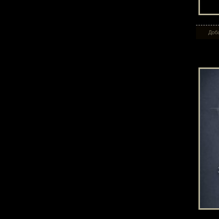
Доба
Эзо