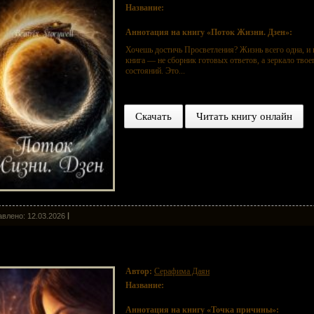
Название:
Поток Жизни. Дзен
Аннотация на книгу «Поток Жизни. Дзен»:
Хочешь достичь Просветления? Жизнь всего одна, и н
книга — не сборник готовых ответов, а зеркало твое
состояний. Это...
Скачать
Читать книгу онлайн
влено: 12.03.2026
чка причины
Автор:
Серафима Даян
Название:
Точка причины
Аннотация на книгу «Точка причины»: