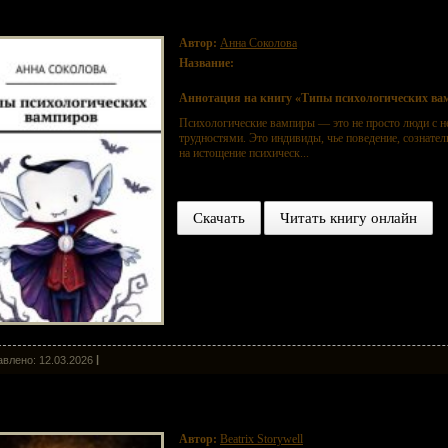
пы психологических вампиров
Автор:
Анна Соколова
Название:
Типы психологических вампиров
Аннотация на книгу «Типы психологических ва
Психологические вампиры — это не просто люди с 
трудностями. Это индивиды, чье поведение, сознател
на истощение психическ...
Скачать
Читать книгу онлайн
влено: 12.03.2026
ток Жизни. Дзен
Автор:
Beatrix Storywell