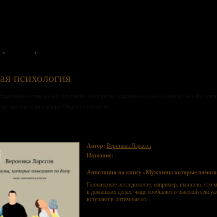
на нашем портале
Жанры
Общая психология
ая психология
бщая психология онлайн бесплатно и без регистрации полностью (целиком) на сайте эле
 интересные книги жанра Общая психология.
жчины которые помогают по дому. Чаще занимаются сексом
Автор:
Вероника Ларссон
Название:
Мужчины которые помогают по дому. Ча
Аннотация на книгу «Мужчины которые помогаю
Голландское исследование, например, выявило, что
в домашних делах, чаще сообщают о высокой сексуал
вступают в интимные от...