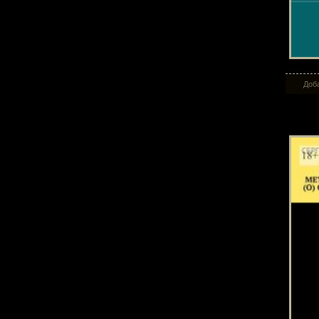
Доба
Мет