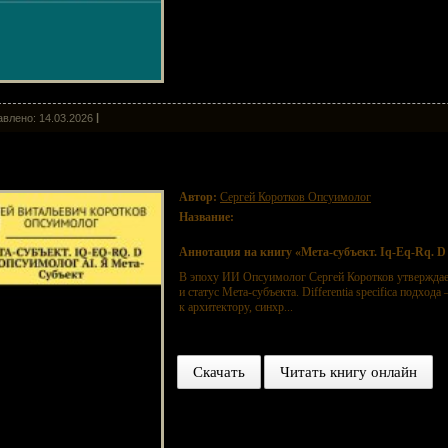
влено: 14.03.2026
а-субъект. Iq-Eq-Rq. D (O) и опсуимолог ai. Я мета-субъект
Автор:
Сергей Коротков Опсуимолог
Название:
Мета-субъект. Iq-Eq-Rq. D (O) и опсуимол
Аннотация на книгу «Мета-субъект. Iq-Eq-Rq. D (
В эпоху ИИ Опсуимолог Сергей Коротков утверждает
и статус Мета-субъекта. Differentia specifica подход
к архитектору, синхр...
Скачать
Читать книгу онлайн