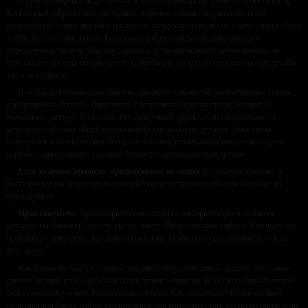
С другой стороны, недостаточно
всего лишь
повышать уровень близости и т. д.
Есть старый добрый совет (который я, впрочем, обещал не давать из-за его
очевидности): ищите друзей в группах по интересам и среди тех, у кого с вами общее
хобби. Но это лишь начало. Если вы регулярно каждую неделю отводите
определенные часы на общение с людьми, но не наращиваете интенсивность, не
приглашаете их куда-нибудь вместе выбраться в эти дни, велики шансы, что дружба
так и не возникнет.
В остальных главах этой книги мы разберем множество разнообразных техник:
как правильно слушать, спрашивать, рассказывать замечательные истории и
налаживать раппорт. Но все это дает наилучший эффект, если сопровождается
четким пониманием общей временной шкалы развития дружбы. Даже самая
остроумная и увлекательная беседа не поможет, если вы находитесь пока еще на
первой стадии плавного усиления близости с потенциальным другом.
Есть железное правило: продвигайтесь не спеша.
Не жалейте времени, и
пусть каждое последующее взаимодействие естественным образом вытекает из
предыдущего.
Практикуйтесь
. Просмотрите свою соцсеть и выберите одного человека, с
которым вы знакомы – то есть вы его знаете. Но не слишком хорошо. Как часто вы
проводите с ним время, как долго? Вы каким-то образом удовлетворяете нужды
друг друга?
Как только вы быстро оценили текущий статус отношений, решите, что нужно
сделать дальше, чтобы добиться более тесного общения. Возможно, сначала нужно
будет повысить уровень близости или частоты. Как это сделать? Необязательно
приглашать его куда-нибудь сходить или в лоб попросить стать друзьями (хотя, если