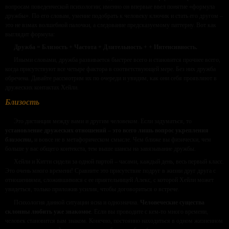
вопросам поведенческой психологии; именно он впервые ввел понятие «формула
дружбы». По его словам, умение подобрать к человеку ключик и стать его другом –
это не взмах волшебной палочки, а следование предсказуемому паттерну. Вот как
выглядит формула:
Дружба = Близость + Частота + Длительность + + Интенсивность.
Иными словами, дружба развивается быстрее всего и становится прочнее всего,
когда присутствуют все четыре фактора в соответствующей мере. Без них дружба
обречена. Давайте рассмотрим их по очереди и увидим, как они себя проявляют в
дружеских контактах Хейли.
Близость
Это дистанция между вами и другим человеком. Если задуматься, то
установление дружеских отношений – это всего лишь вопрос укрепления
близости
,
и вовсе не в метафорическом смысле. Чем ближе вы физически, чем
больше у вас общего контекста, тем выше шансы на завязывание дружбы.
Хейли и Китти сидели за одной партой – часами, каждый день, весь первый класс.
Это очень много времени! Сравните это присутствие подруг в жизни друг друга с
отношениями, сложившимися с ее приятельницей Алекс, с которой Хейли может
увидеться, только приложив усилия, чтобы договориться о встрече.
Психология данной ситуации ясна и однозначна.
Человеческие существа
склонны любить уже знакомое
. Если вы проводите с кем-то много времени,
человек становится вам знаком. Конечно, постоянно находиться в одном жизненном