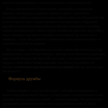
практике определенной идеи, а не интеллектуального ознакомления с ней.
На ком практиковаться? Если вы человек застенчивый, в компании вам
тревожно, если вы трудно сходитесь с людьми в социуме – расслабьтесь.
Совершенно не нужно совершать квантовые скачки за один день. На каком бы этапе
вы ни находились, прямо отсюда и начинайте. Если необходимо, всегда можно
практиковать короткое и необременительное общение с продавцами в магазинах,
людьми, стоящими вместе с вами в очереди, случайными знакомыми. Подумайте о
своем социальном окружении и определите, кто находится, так сказать, на его
периферии – от вас сейчас требуется устанавливать самые скромные контакты. А
возможности для них безграничны!
Все, что нужно, – это открытость ума, желание сделать небольшой шаг из зоны
комфорта вовне, а еще чуточку искреннего любопытства в отношении окружающего
мира и людей, которые в нем живут. Все мы разные, у всех имеются собственные
барьеры и слепые пятна, блокирующие нашу способность быть гибкими. Но
помните:
человеческие существа рождены для общения.
Вы уже знаете больше,
чем полагаете!
Формула дружбы
Хейли вспоминает о своей лучшей подруге, с которой она познакомилась в
первом классе школы, Китти. Они сразу уселись рядом в классной комнате и стали
проводить вместе каждый день занятий… а вскоре и выходные. Они могли часами
разговаривать, делали вместе уроки, вместе шли домой после школы. Хейли
вспоминает, что подруга стала для нее чем-то вроде спасательного круга по жизни.