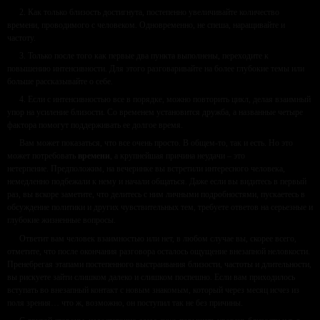
2. Как только близость достигнута, постепенно увеличивайте количество
времени, проводимого с человеком. Одновременно, не спеша, наращивайте и
частоту.
3. Только после того как первые два пункта выполнены, переходите к
повышению интенсивности. Для этого разговаривайте на более глубокие темы или
больше рассказывайте о себе.
4. Если с интенсивностью все в порядке, можно повторить цикл, делая взаимный
упор на усиление близости. Со временем установится дружба, а названные четыре
фактора помогут поддерживать ее долгое время.
Вам может показаться, что все очень просто. В общем-то, так и есть. Но это
может потребовать
времени
, а крупнейшая причина неудачи – это
нетерпение. Предположим, на вечеринке вы встретили интересного человека,
немедленно подбежали к нему и начали общаться. Даже если вы видитесь в первый
раз, вы вскоре заметите, что делитесь с ним личными подробностями, пускаетесь в
обсуждение политики и других чувствительных тем, требуете ответов на серьезные и
глубокие жизненные вопросы.
Ответит вам человек взаимностью или нет, в любом случае вы, скорее всего,
отметите, что после окончания разговора осталось ощущение внезапной неловкости.
Пренебрегая этапами постепенного выстраивания близости, частоты и длительности,
вы рискуете зайти слишком далеко и слишком поспешно. Если вам приходилось
вступать во внезапный контакт с новым знакомым, который через месяц исчез из
поля зрения… что ж, возможно, он поступил так не без причины.