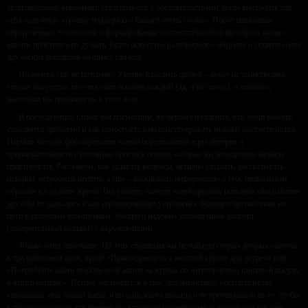
экстравертами, временами сталкиваются с обстоятельствами, когда выстроить для
себя надежную «группу поддержки» бывает очень сложно. После появления
определенных технологий и формирования соответствующего им образа жизни
вполне простительно думать, будто искусство разговорного общения и установления
дружеских контактов начинает увядать…
Но ничего еще не потеряно! Умение находить друзей – вовсе не таинственное
темное искусство; его способен освоить каждый (да, и вы тоже!), и неважно,
насколько вы продвинуты в этом деле.
В последующих главах мы посмотрим, во-первых и главных, как люди вообще
становятся друзьями и как самостоятельно конструировать нужные обстоятельства.
Изучим методы формирования вашей персональной ауры доверия и
привлекательности с помощью простых техник, которые вы немедленно начнете
практиковать. Расскажем, как задавать вопросы, активно слушать, рассказывать
истории, остроумно шутить, а еще – раскрывать информацию о себе правильным
образом и в нужное время. Вы узнаете, почему ваши прежние попытки завязывания
дружбы не удавались и как гарантированно устранять в будущем препятствия на
пути к истинным отношениям, быстро и надежно устанавливая раппорт
(доверительный контакт) с окружающими.
Только одно замечание. На этих страницах вы не найдете старых добрых советов
в традиционном духе, вроде «Присоединитесь к местной группе для встреч» или
«Попробуйте найти любовь всей жизни на курсах по изготовлению глиняной посуды
в вашей общине». Истина заключается в том, что жизненные обстоятельства
уникальны, они только ваши, и ни одна книга никогда и не претендовала на то, чтобы
в точности указать, где именно вы встретите потенциальных друзей или как они