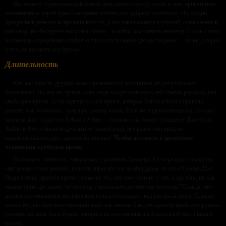
Вы можете годами каждый божий день махать соседу рукой в знак приветствия,
обмениваться парой фраз и искренне считать его добрым приятелем. Но в один
прекрасный день вы встречаете кого-то, у вас завязывается глубокий, осмысленный
разговор, вы беседуете несколько часов – и потом расстаетесь навсегда. Связь с этим
человеком определенно глубже и приносит большее удовлетворение… но вы, скорее
всего, не назовете его
другом
.
Длительность
Как мы видели, дружба может развиваться короткими, но регулярными
всплесками. Но все же лучше, если люди могут позволить себе такую роскошь, как
свободное время. Если подсчитать все время, которое Хейли и Китти провели
вместе, мы, возможно, получим тысячи часов. Если же подсчитать время, которое
провели друг с другом Хейли и Алекс… сколько там, минут тридцать? Даже если
Хейли и Китти были подругами не разлей вода, все равно они вряд ли
заинтересовались друг другом за полчаса!
Чтобы вступить в дружеские
отношения требуется время
.
Возможно, читателю, знакомому с романом Джозефа Хеллера или с сериалом,
снятым по этому роману, хочется спросить: уж не абсурдная ли это «Уловка-22»?
Люди готовы тратить время только на тех, кто уже состоит у них в друзьях; но как
можно стать друзьями, не проведя с человеком достаточно времени? Правда, что
дружеские отношения во взрослом возрасте страдают как раз из-за этого. Однако,
поняв это, вы получите хороший шанс как можно быстрее данную проблему решить
(именно об этом мы и будем говорить на протяжении всей остальной части нашей
книги).