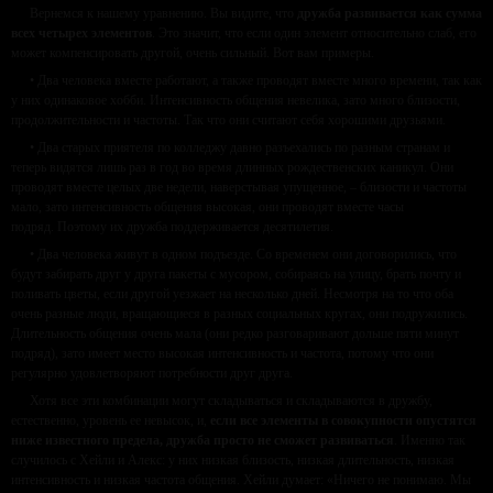
Вернемся к нашему уравнению. Вы видите, что
дружба развивается как сумма
всех четырех элементов
. Это значит, что если один элемент относительно слаб, его
может компенсировать другой, очень сильный. Вот вам примеры.
• Два человека вместе работают, а также проводят вместе много времени, так как
у них одинаковое хобби. Интенсивность общения невелика, зато много близости,
продолжительности и частоты. Так что они считают себя хорошими друзьями.
• Два старых приятеля по колледжу давно разъехались по разным странам и
теперь видятся лишь раз в год во время длинных рождественских каникул. Они
проводят вместе целых две недели, наверстывая упущенное, – близости и частоты
мало, зато интенсивность общения высокая, они проводят вместе часы
подряд. Поэтому их дружба поддерживается десятилетия.
• Два человека живут в одном подъезде. Со временем они договорились, что
будут забирать друг у друга пакеты с мусором, собираясь на улицу, брать почту и
поливать цветы, если другой уезжает на несколько дней. Несмотря на то что оба
очень разные люди, вращающиеся в разных социальных кругах, они подружились.
Длительность общения очень мала (они редко разговаривают дольше пяти минут
подряд), зато имеет место высокая интенсивность и частота, потому что они
регулярно удовлетворяют потребности друг друга.
Хотя все эти комбинации могут складываться и складываются в дружбу,
естественно, уровень ее невысок, и,
если все элементы в совокупности опустятся
ниже известного предела, дружба просто не сможет развиваться
. Именно так
случилось с Хейли и Алекс: у них низкая близость, низкая длительность, низкая
интенсивность и низкая частота общения. Хейли думает: «Ничего не понимаю. Мы