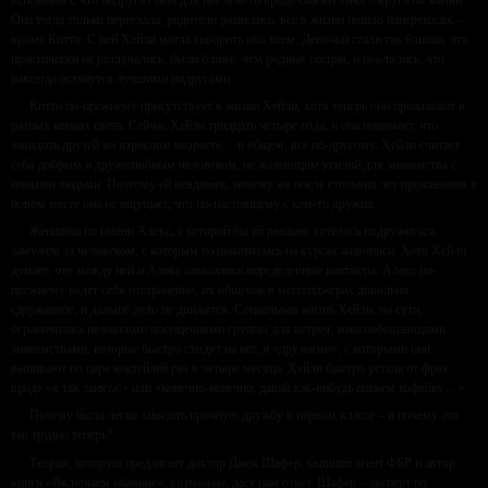
Она тогда только переехала, родители развелись, все в жизни пошло наперекосяк –
кроме Китти. С ней Хейли могла говорить обо всем. Девочки стали так близки, что
практически не разлучались, были ближе, чем родные сестры, и поклялись, что
навсегда останутся лучшими подругами.
Китти по-прежнему присутствует в жизни Хейли, хотя теперь они проживают в
разных концах света. Сейчас Хейли тридцать четыре года, и она понимает, что
заводить друзей во взрослом возрасте… в общем, все по-другому. Хейли считает
себя добрым и дружелюбным человеком, не жалеющим усилий для знакомства с
новыми людьми. Поэтому ей невдомек, почему же после стольких лет проживания в
новом месте она не ощущает, что по-настоящему с кем-то дружна.
Женщина по имени Алекс, с которой бы ей реально хотелось подружиться,
замужем за человеком, с которым познакомилась на курсах живописи. Хотя Хейли
думает, что между ней и Алекс завязались определенные контакты, Алекс по-
прежнему ведет себя отстраненно, их общение в мессенджерах довольно
сдержанное, и дальше дело не движется. Социальная жизнь Хейли, по сути,
ограничилась неловкими посещениями группы для встреч, многообещающими
знакомствами, которые быстро сходят на нет, и «друзьями», с которыми они
выпивают по паре коктейлей раз в четыре месяца. Хейли быстро устала от фраз
вроде «я так занята!» или «конечно-конечно, давай как-нибудь попьем кофейку…»
Почему было легко завязать прочную дружбу в первом классе – и почему это
так трудно теперь?
Теория, которую предлагает доктор Джек Шафер, бывший агент ФБР и автор
книги «Включаем обаяние», возможно, даст нам ответ. Шафер – эксперт по