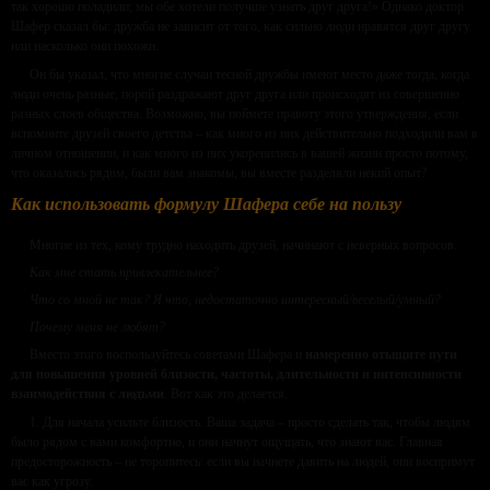
так хорошо поладили; мы обе хотели получше узнать друг друга!» Однако доктор
Шафер сказал бы: дружба не зависит от того, как сильно люди нравятся друг другу
или насколько они похожи.
Он бы указал, что многие случаи тесной дружбы имеют место даже тогда, когда
люди очень разные, порой раздражают друг друга или происходят из совершенно
разных слоев общества. Возможно, вы поймете правоту этого утверждения, если
вспомните друзей своего детства – как много из них действительно подходили вам в
личном отношении, и как много из них укоренились в вашей жизни просто потому,
что оказались рядом, были вам знакомы, вы вместе разделяли некий опыт?
Как использовать формулу Шафера себе на пользу
Многие из тех, кому трудно находить друзей, начинают с неверных вопросов.
Как мне стать привлекательнее?
Что со мной не так? Я что, недостаточно интересный/веселый/умный?
Почему меня не любят?
Вместо этого воспользуйтесь советами Шафера и
намеренно отыщите пути
для повышения уровней близости, частоты, длительности и интенсивности
взаимодействия с людьми
. Вот как это делается.
1. Для начала усильте близость. Ваша задача – просто сделать так, чтобы людям
было рядом с вами комфортно, и они начнут ощущать, что знают вас. Главная
предосторожность – не торопитесь: если вы начнете давить на людей, они воспримут
вас как угрозу.