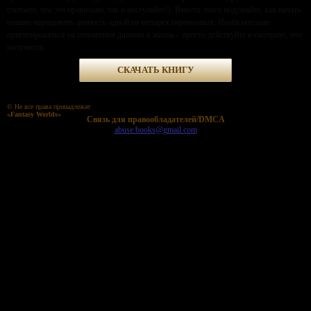
считаете, что это правильно, так и поступайте!). Вместо этого подумайте, как начать
плавно наращивать ценность одной из четырех переменных. Необязательно
ориентироваться на отношения длиною в жизнь – просто действуйте и смотрите, что
получится.
СКАЧАТЬ КНИГУ
© Не все права принадлежат
«Fantasy Worlds»
Cвязь для правообладателей/DMCA
abuse.books@gmail.com