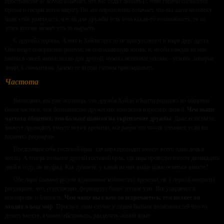
пространстве
не всегда
означает, что вас будут любить (с этим горячо согласятся
братья и сестры всего мира!). Но это определенно означает, что вы даете человеку
шанс себя разглядеть, и если для дружбы есть хоть какая-то возможность, то из
этого вполне может что-то вырасти.
С другой стороны, Алекс и Хейли просто не присутствуют в мире друг друга.
Они ведут совершенно разную, не совпадающую жизнь, и, чтобы каждая из них
нашла в своей жизни место для другой, нужны активные усилия – усилия, которые
люди, к сожалению, далеко не всегда готовы прикладывать.
Частота
Возможно, вы уже осознали, что дружба Хейли и Китти родилась из общения
более частого, чем большинство дружеских контактов взрослых людей.
Чем выше
частота общения, тем больше шансов на укрепление дружбы
. Даже если вы не
можете проводить вместе много времени, все равно это что-то означает, если вы
видитесь
регулярно
.
Представим себе гостевой брак, где пара проводит вместе всего один день в
месяц. А теперь возьмем другой гостевой брак, где пара проводит вместе двенадцать
дней в году, но подряд. Как думаете, у какой из них выше шанс остаться вместе?
Обе пары бывают рядом одинаковое количество времени, но у первой контакты
регулярнее, что, естественно, формирует более тесные узы. Все упирается в
повторение и близость.
Чем чаще вы с кем-то встречаетесь, тем полнее он
входит в ваш мир
. Просто в этом случае у людей больше возможностей что-то
делать вместе, взаимодействовать, разделять общий опыт.