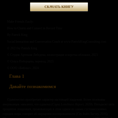
СКАЧАТЬ КНИГУ
Make Friends Easily:
How to Charm and Connect in Record Time
By Patrick King
Social Interaction and Conversation Coach at www.PatrickKingConsulting.com
© 2023 by Patrick King
© Студия Артемия Лебедева, иллюстрация и верстка обложки, 2023.
© Ольга Поборцева, перевод, 2023.
© ООО «Библос», 2024.
Глава 1
Давайте познакомимся
Одиночество приобретает характер настоящей эпидемии. Более половины
американцев заявляют, что одиноки (
Cigna Loneliness Report, 2020
). Пятьдесят пять
процентов лондонцев, проживающих в этом одном из самых густонаселенных
городов мира, говорят об ощущении изолированности (
City Index Survey, 2016
).