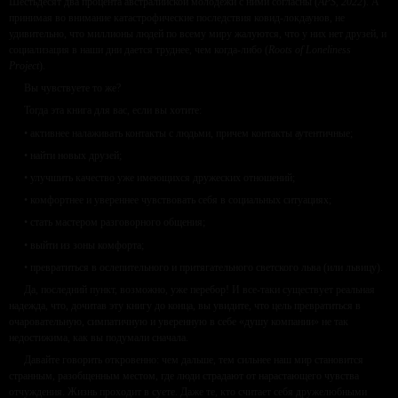
Шестьдесят два процента австралийской молодежи с ними согласны (
APS, 2022
). А
принимая во внимание катастрофические последствия ковид-локдаунов, не
удивительно, что миллионы людей по всему миру жалуются, что у них нет друзей, и
социализация в наши дни дается труднее, чем когда-либо (
Roots of Loneliness
Project
).
Вы чувствуете то же?
Тогда эта книга для вас, если вы хотите:
• активнее налаживать контакты с людьми, причем контакты аутентичные;
• найти новых друзей;
• улучшить качество уже имеющихся дружеских отношений;
• комфортнее и увереннее чувствовать себя в социальных ситуациях;
• стать мастером разговорного общения;
• выйти из зоны комфорта;
• превратиться в ослепительного и притягательного светского льва (или львицу).
Да, последний пункт, возможно, уже перебор! И все-таки существует реальная
надежда, что, дочитав эту книгу до конца, вы увидите, что цель превратиться в
очаровательную, симпатичную и уверенную в себе «душу компании» не так
недостижима, как вы подумали сначала.
Давайте говорить откровенно: чем дальше, тем сильнее наш мир становится
странным, разобщенным местом, где люди страдают от нарастающего чувства
отчуждения. Жизнь проходит в суете. Даже те, кто считает себя дружелюбными