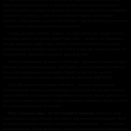
будут выглядеть. Большинству из нас уже известны стандартные рекомендации –
вступите в группу по интересам, активнее участвуйте в жизни местного сообщества,
запишитесь в волонтеры, станьте членом церковной общины, родительского
комитета, клуба одиноких сердец и тому подобное. Сами по себе эти советы неплохи
– и лучше всего они работают, если им последовать!
Однако для многих встреча с людьми – это лишь первый шаг; труднее всего то,
что должно происходить дальше, верно? Наша книга – как раз по это. Принципы и
методы, которые вы найдете здесь, помогут грамотно отработать самые первые
критически важные моменты знакомства с кем-то новым так, чтобы постепенно, от
беседы к беседе, закладывать фундамент крепкой дружбы.
Только не превращайте эту книгу в легкое чтиво – прочитал и отложил в сторону.
Изучение новых техник и подходов – необходимое, но не достаточное условие для
того, чтобы жизнь реально переменилась. Никому не удастся это сделать в
отсутствие главного магического ингредиента под названием ДЕЙСТВИЕ.
Идеи, обсуждаемые на страницах этой книги, – не просто занимательные
интеллектуальные изыски, а стимулирующие подсказки для тех, кто действительно
намерен выйти из зоны комфорта и попробовать нечто новое. Как же сработают эти
идеи, если их применить в ваших личных и уникальных жизненных обстоятельствах?
Есть единственный способ это выяснить!
Опыт в реальном мире – вот что генерирует перемены
. Поэтому в конце
каждого раздела я буду побуждать вас выйти в мир и поэкспериментировать. Какие-
то советы и упражнения покажутся вам простыми и очевидными… пока не придет
время действовать. Магия происходит в процессе последовательного применения на