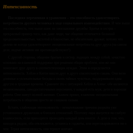
Интенсивность
Последняя переменная в уравнении – это способность удовлетворить
потребности другого человека в ходе социального взаимодействия
. И чем выше
эта способность, тем выше шанс на завязывание дружбы. Братья и сестры –
прекрасный пример того, как даже люди, чье общение отличается большой
продолжительностью, частотой и близостью, не обязательно дружат, потому что
далеко не всегда удовлетворяют эмоциональные потребности друг друга (на самом
деле, подчас активно им противодействуют!).
С другой стороны, общение братьев и сестер, ладящих между собой, зачастую
основано на взаимной поддержке при решении общих проблем, или же они
помогают друг другу в соответствующих нуждах. Этим и определяется
интенсивность. Хейли и Китти нашли друг в друге спасительную гавань. Они вели
длинные и увлекательные беседы о своих тайных чувствах, поддерживали одна
другую в трудные времена. Сравните это с ситуацией Хейли и Алекс: обе являются
независимыми, самодостаточными персонами, у каждой есть муж, дети и хорошая
работа. Они живут полной жизнью. Скажем прямо, взаимная эмоциональная
потребность в общении просто не слишком сильна.
Кстати, слабеющая интенсивность – немаловажная причина разрыва уже
устоявшихся дружеских и близких отношений. Поэтому пара жалуется на слабую
взаимосвязь, если приходится проводить каждый день вместе. А дело в том, что,
находясь рядом, оба отвлекаются, уставясь в гаджеты, или переговариваются ни о
чем. Теряя интенсивность, они теряют контакт.