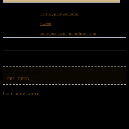
Автор:
Александр Мирошниченко
Жанр:
Сказки
Теги:
новогодние сказки
,
волшебные сказки
Год издания:
2023 год.
Скачать в формате:
FB2
EPUB
Описание книги
Нет ничего сказочнее Нового года. И значит, новогодние сказки самые волшебные
из всех сказок. Однако не всегда герои, даже новогодних, сказок вымышленные и
нереальные персонажи. Здесь несколько истории о самых настоящих сказочных
героях, которых может встретить каждый. Но несмотря на это истории не перестают
быть волшебными.Обложка создана автором в содружестве с нейросетью