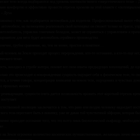
еское тело всегда подбираются под уровень плотности твоего «энергетического тела» –
ьно комфортно и эффективно провести отрезок времени на этой планете с «потенциалом
 – Духа.
равнимо с тем, как подбирается автомобиль для водителя. Профессиональный пилот «Фо
 автомобиле, но полноценно реализовать свой потенциал он сможет только на трассе, у
автолюбитель, управляя гоночным болидом, может не справиться с управлением и причи
ариантом для него будет автомобиль серийного производства.
конечно, грубое сравнение, но, тем не менее, простое и понятное…
й человек на Земле проходит процесс перерождения, кто-то осознанно, а кто-то еще нет
ческого тела».
сть, находясь в утробе матери, помнит все свои опыты предыдущих воплощений, до од
олько это происходит и новорожденная сущность ощущает себя в физическом теле, то 
тся, а точнее говоря, концентрация внимания на новом теле, ощущениях и чувствах дом
 о прошлых жизнях.
 реинкарнации, сущности опять дается возможность прожить этот короткий отрезок врем
 поступает.
естественной эволюции заключается в том, что рано или поздно человеку надоедает пос
ского тела перестают быть в новинку, уже не давая той чувственной эйфории, которая бы
пенно приходит осознание того, что это всего лишь биологический скафандр, необходим
зже…
с на Земле огромное количество космических путешественников, желающих лично посмо
овеческого сознания.