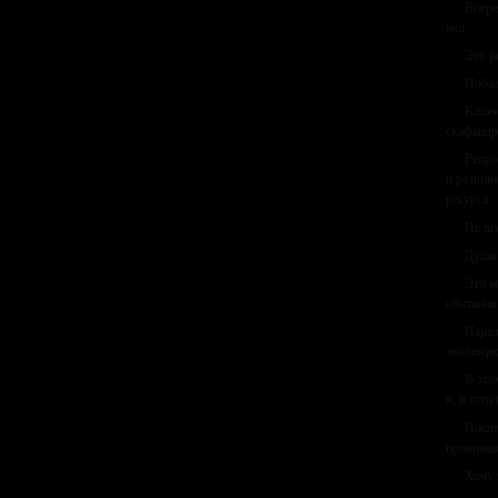
Впере
мог.
Это р
Побла
Ключе
скафандр
Репро
и развив
ресурса.
Не вс
Душа 
Это м
обитания
Парад
эволюцио
В это
я, и отпу
После
принимая
Хочу 