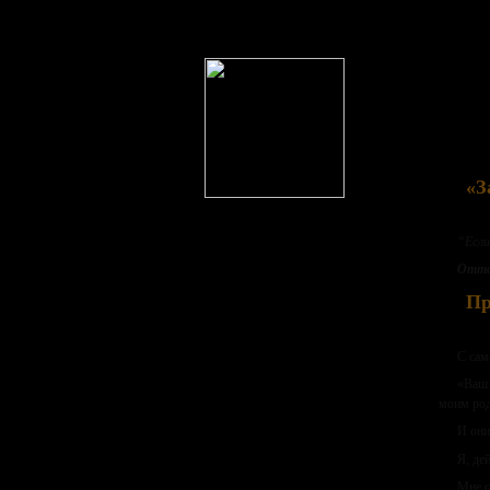
«З
“Если
Отто
Пр
С сам
«Ваш 
моим род
И он
Я, де
Мне с