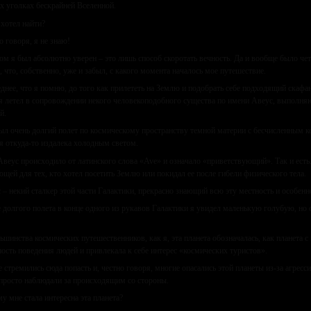
х уголках бескрайней Вселенной.
 хотел найти?
о говоря, я не знаю!
ом я был абсолютно уверен – это лишь способ скоротать вечность. Да и вообще было четк
, что, собственно, уже и забыл, с какого момента началось мое путешествие.
днее, что я помню, до того как прилететь на Землю и подобрать себе подходящий скафан
я летел в сопровождении некого человекоподобного существа по имени Авеус, выполня
й.
ыл очень долгий полет по космическому пространству темной материи с бесчисленным к
я откуда-то издалека холодным светом.
веус происходило от латинского слова «Ave» и означало «приветствующий». Так и есть
щей для тех, кто хотел посетить Землю или покидал ее после гибели физического тела.
 – некий сталкер этой части Галактики, прекрасно знающий всю эту местность и особенн
 долгого полета в конце одного из рукавов Галактики я увидел маленькую голубую, но 
ьшинства космических путешественников, как я, эта планета обозначалась, как планета 
ость поведения людей и привлекала к себе интерес «космических туристов».
е стремились сюда попасть и, честно говоря, многие опасались этой планеты из-за агрес
просто наблюдали за происходящим со стороны.
у мне стала интересна эта планета?