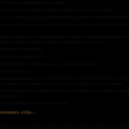
х Незнаек я до сих пор еще так и не прочитал…
овно настолько мне всегда было пофиг на «нормальные» ценности в обществе.
ослел, но в глубине души продолжал искать ответы на какие-то свои глубинные вопросы.
я годы я прочитал огромное количество литературы и прослушал тысячи часов лекций н
ывалось ощущение, что я заполняю свой мозг «полезной» информацией, аналогично то
пьютера: загрузил, сохранил, воспроизвел. Ходячая библиотека какая-то…
зачем мне вся эта информация?
 мне с ней теперь делать теперь?
с «библиотекой» в голове стало не легче, поэтому я перестал читать…
 продолжали идти…
ды мне в руки попалась книга: Свами Рама «Жизнь среди гималайских йогов», которая
льно доказав, что есть нечто большее в этом мире, чем просто «играться в песочнице».
 прочтения данной книги и начинается большое путешествие моего внутреннего астрона
ального мира.
 пожаловать во Вселенную моего подсознания!
помнить себя…
бине души я всегда оставался космическим путешественником и, будучи таковым, никогда 