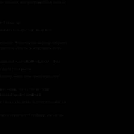
о сознания, которое пропустить я никак не
кий скафандр.
амятью о всех предыдущих до него
стюмов». Человеческий скафандр сам растет
ественным образом по исчерпанию своего
ращивания изначальной сущности – Духа.
 задачи у них разные.
в бабочку, меняя свою привычную среду
аз жизни, и они особо не спешат
ственный процесс эволюции.
ие таких космических путешественников, как
лился в человеческий скафандр, тем самым