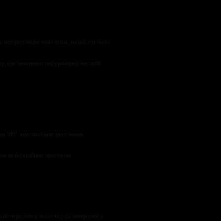
а интересующие меня темы, но всё это было
му, как заполняют информацией жесткий
 на 180° изменила всю мою жизнь,
вта по бескрайним просторам
не переставал, искал что-то интересное в