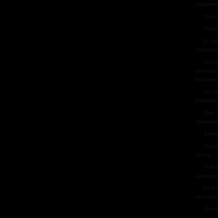
удаленны
Что я
Честн
В одн
существо
После
времени 
Вселенно
Это б
доносилс
Имя А
провожаю
Авеус
После
Земля.
У бол
самобытн
Не вс
поэтому 
Почем