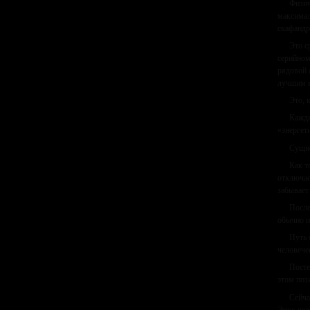
Физич
максимал
скафандр
Это с
серийном
рядовой 
лучшим в
Это, 
Кажды
«энергети
Сущно
Как т
отключае
забывает
После
обычно и
Путь 
человече
Посте
этом по
Сейча
Эпох чел