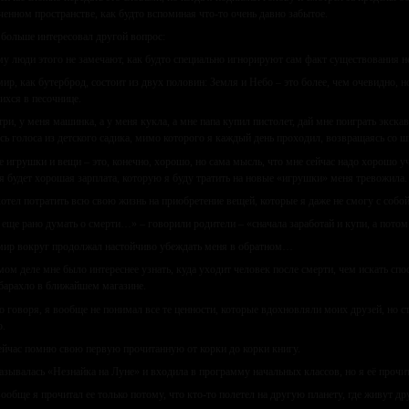
ченном пространстве, как будто вспоминая что-то очень давно забытое.
больше интересовал другой вопрос:
у люди этого не замечают, как будто специально игнорируют сам факт существования н
ир, как бутерброд, состоит из двух половин: Земля и Небо – это более, чем очевидно, н
ихся в песочнице.
ри, у меня машинка, а у меня кукла, а мне папа купил пистолет, дай мне поиграть экска
сь голоса из детского садика, мимо которого я каждый день проходил, возвращаясь со 
 игрушки и вещи – это, конечно, хорошо, но сама мысль, что мне сейчас надо хорошо у
ня будет хорошая зарплата, которую я буду тратить на новые «игрушки» меня тревожила.
хотел потратить всю свою жизнь на приобретение вещей, которые я даже не смогу с собой 
 еще рано думать о смерти…» – говорили родители – «сначала заработай и купи, а потом 
мир вокруг продолжал настойчиво убеждать меня в обратном…
мом деле мне было интереснее узнать, куда уходит человек после смерти, чем искать спо
 барахло в ближайшем магазине.
о говоря, я вообще не понимал все те ценности, которые вдохновляли моих друзей, но ст
о.
ейчас помню свою первую прочитанную от корки до корки книгу.
азывалась «Незнайка на Луне» и входила в программу начальных классов, но я её прочита
вообще я прочитал ее только потому, что кто-то полетел на другую планету, где живут др