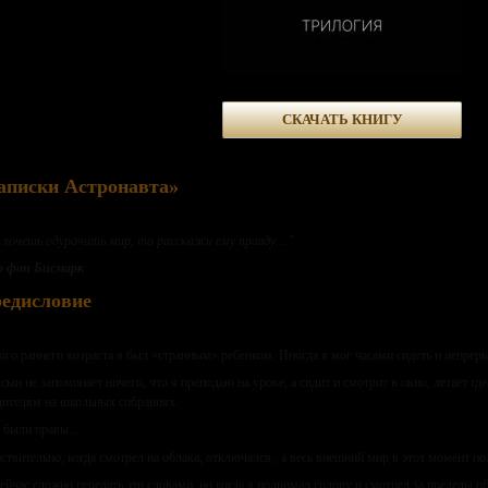
СКАЧАТЬ КНИГУ
аписки Астронавта»
 хочешь одурачить мир, то расскажи ему правду…”
 фон Бисмарк
едисловие
ого раннего возраста я был «странным» ребенком. Иногда я мог часами сидеть и непреры
сын не запоминает ничего, что я преподаю на уроке, а сидит и смотрит в окно, летает где
ителям на школьных собраниях.
и были правы…
йствительно, когда смотрел на облака, отключался , а весь внешний мир в этот момент п
ейчас сложно передать это словами, но когда я поднимал голову и смотрел за пределы об