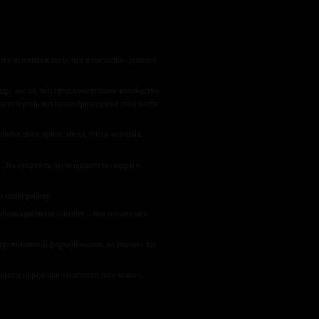
ое осознание того, что я настолько древнее
др, это то, что продолжительное количество
ющего роль местного проводника этой части
оличеством ярких звезд, блеск которых
. Эта сущность была приветствующей и
о свою работу.
очень красивую планету – она называлась
с примитивной формой жизни, но именно эта
сивного поведения «местного населения»,