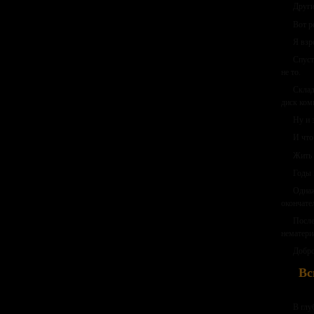
Други
Вот р
Я взр
Спуст
не то.
Склад
диск ком
Ну и 
И что
Жить 
Годы
Однаж
окончате
После
нематери
Добро
Вс
В глу