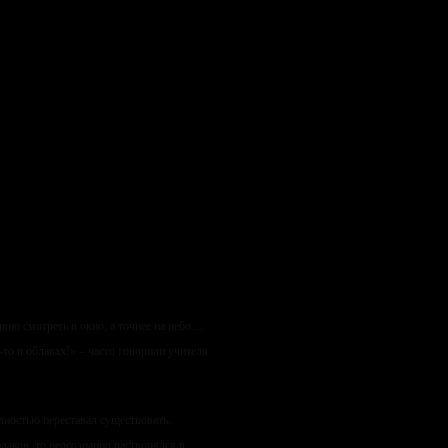
вно смотреть в окно, а точнее на небо…
-то в облаках!» – часто говорили учителя
олностью переставал существовать.
лаков, то неосознанно растворялся в