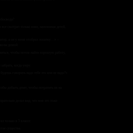
ебосвода?
о все смотрят только вниз, напоминая детей,
ватор, а он у меня отобрал лопатку…» –
школы домой.
читься, чтобы потом найти хорошую работу,
забрать, когда умру.
будешь говорить надо тебе это или не надо?»
собы добыть денег, чтобы потратить их на
арательно делал вид, что мне это тоже
л только в 5 классе.
угие существа.