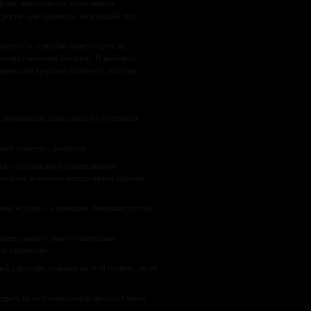
 Души, предоставляя возможность
 роста» для сущности, засилявшей этот
рмула-1» спокойно может ездить на
правляя гоночным болидом. И наоборот,
нить себе вред или погибнуть, поэтому
, нарабатывая опыт, реализуя потенциал
ного момента – рождение.
связь с прошлыми воспоминаниями
инирует, и человек естественным образом
ени «с нуля», в принципе, большинство так
тоянно жить «с нуля» и ощущения
ла изначально.
ый для существования на этой планете, но об
треть на этот уникальный процесс Смены