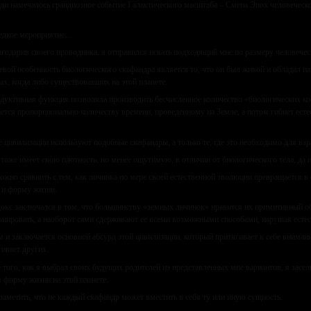
ди намечалось грандиозное событие Галактического масштаба – Смена Эпох человеческог
едкое мероприятие…
годарив своего проводника, я отправился искать подходящий мне по размеру человечес
вой особенность биологического скафандра является то, что он был живой и обладал п
ах, когда либо существовавших на этой планете.
дуктивная функция позволяла производить бесчисленное количество «биологических ко
ается пропорционально количеству времени, проведенному на Земле, а потом гибнет ест
е цивилизации используют подобные скафандры, а только те, где это необходимо для вз
тоже имеет свою плотность, но менее ощутимую, в отличии от биологического тела, да и
ожно сравнить с тем, как личинка по мере своей естественной эволюции превращается 
 и форму жизни.
окс заключался в том, что большинству «земных личинок» нравится их примитивный обр
нировать, а наоборот сами сдерживают ее всеми возможными способами, нарушая есте
м и заключается основной абсурд этой цивилизации, который притягивает к себе вниман
гивает других.
 того, как я выбрал своих будущих родителей из представленных мне вариантов, я засе
 форму жизни на этой планете.
заметить, что не каждый скафандр может вместить в себя ту или иную сущность.