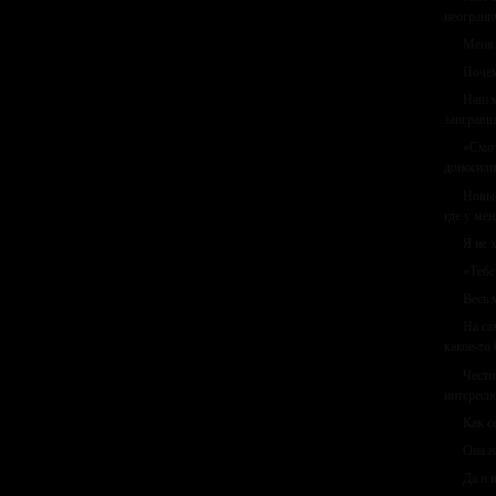
неограни
Меня 
Почем
Наш м
заигравш
«Смот
доносили
Новые
где у ме
Я не 
«Тебе
Весь 
На са
какое-то
Честн
интересн
Как с
Она н
Да и 