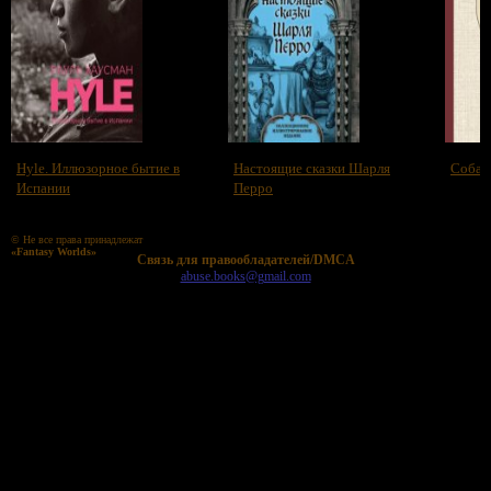
Hyle. Иллюзорное бытие в
Настоящие сказки Шарля
Собач
Испании
Перро
© Не все права принадлежат
«Fantasy Worlds»
Cвязь для правообладателей/DMCA
abuse.books@gmail.com