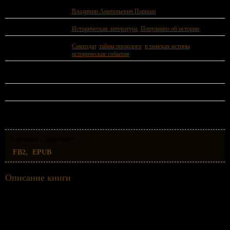
Автор:
Владимир Анатольевич Паршин
Жанр:
Историческая литература
,
Популярно об истории
Теги:
Самиздат
,
тайны прошлого
,
в поисках истины
,
исторические события
Год издания:
2024 год.
ISBN:
978-5-04-674721-8
Скачать в формате:
FB2
EPUB
Описание книги
В работе на основании анализа европейских хроник, археологических данных и
последних достижений в исторической области дается авторское видение
относительно локации Прикарпатской Руси, уничтоженной князем Владимиром.
На нашем сайте вы можете скачать книгу Русь и Карпаты в Х веке Владимир