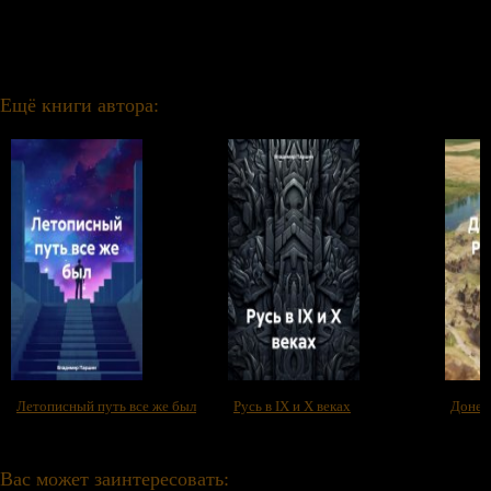
Анатольевич Паршин бесплатно и без регистрации в формате epub, fb2.
Ещё книги автора:
Летописный путь все же был
Русь в IX и X веках
Донец
Вас может заинтересовать: