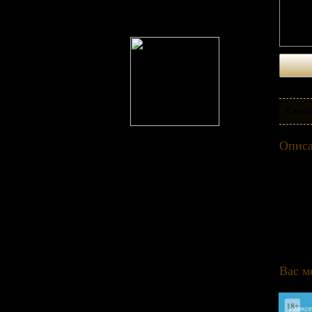
Скача
Описа
Самое гл
бесприст
На нашем
fb2.
Вас м