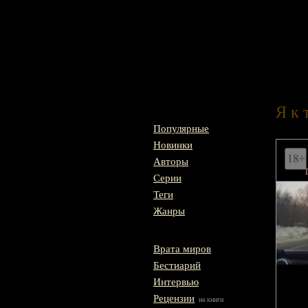
Главная
Я к 
Популярные
Новинки
Авторы
Серии
Теги
Жанры
Врата миров
Бестиарий
Интервью
Рецензии
на книги