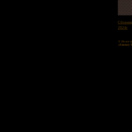
Сборник
2024г
© Не все п
«Fantasy 