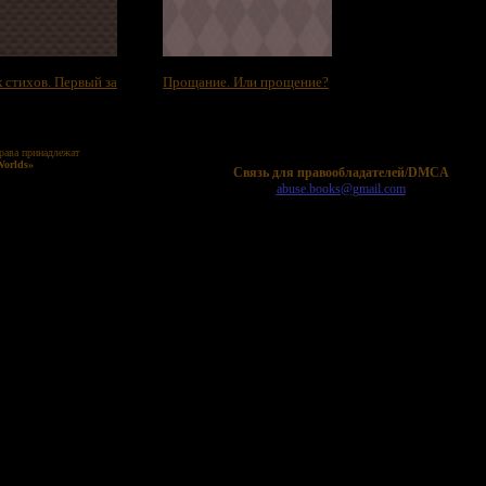
 стихов. Первый за
Прощание. Или прощение?
рава принадлежат
Worlds»
Cвязь для правообладателей/DMCA
abuse.books@gmail.com