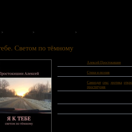
на нашем портале
Стихи и поэзия
Алексей Простокишин
Я к тебе. Cветом по тёмному
тебе. Cветом по тёмному
Автор:
Алексей Простокишин
Жанр:
Стихи и поэзия
Теги:
Самиздат
,
секс
,
эротика
,
откр
проституция
Год издания:
2024 год.
ISBN:
9785006553422