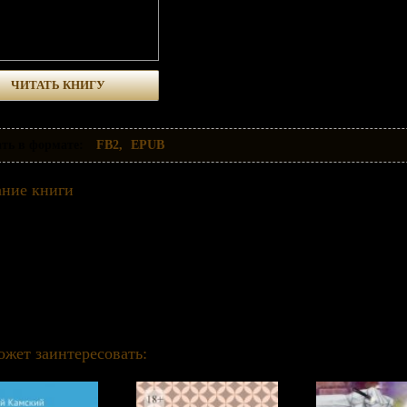
ЧИТАТЬ КНИГУ
ть в формате:
FB2
EPUB
ние книги
авное в жизни чувство рождается помимо нашей воли и сопровождает нас каждое мгнове
растно и искренне о жизни и любви.
 сайте вы можете скачать книгу Я к тебе. Cветом по тёмному Алексей Простокишин бесп
ожет заинтересовать: