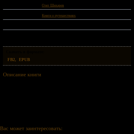
Автор:
Олег Шихарев
Жанр:
Книги о путешествиях
ISBN:
9785006458437
Скачать в формате:
FB2
EPUB
Описание книги
Книга о путешествиях по 35 странам (Аргентина, Бразилия, Венесуэла, Кения,
Филиппины, ЮАР, Маврикий, Мексика, Австралия, Ямайка и другие…).
На нашем сайте вы можете скачать книгу Стран-ники. Книга вторая – экзотика Олег
Шихарев бесплатно и без регистрации в формате epub, fb2.
Вас может заинтересовать: