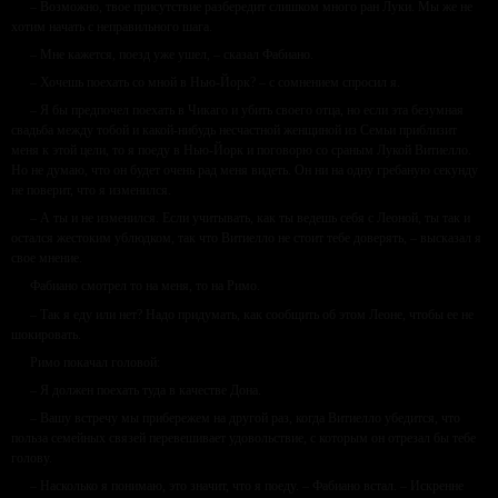
– Возможно, твое присутствие разбередит слишком много ран Луки. Мы же не
хотим начать с неправильного шага.
– Мне кажется, поезд уже ушел, – сказал Фабиано.
– Хочешь поехать со мной в Нью-Йорк? – с сомнением спросил я.
– Я бы предпочел поехать в Чикаго и убить своего отца, но если эта безумная
свадьба между тобой и какой-нибудь несчастной женщиной из Семьи приблизит
меня к этой цели, то я поеду в Нью-Йорк и поговорю со сраным Лукой Витиелло.
Но не думаю, что он будет очень рад меня видеть. Он ни на одну гребаную секунду
не поверит, что я изменился.
– А ты и не изменился. Если учитывать, как ты ведешь себя с Леоной, ты так и
остался жестоким ублюдком, так что Витиелло не стоит тебе доверять, – высказал я
свое мнение.
Фабиано смотрел то на меня, то на Римо.
– Так я еду или нет? Надо придумать, как сообщить об этом Леоне, чтобы ее не
шокировать.
Римо покачал головой:
– Я должен поехать туда в качестве Дона.
– Вашу встречу мы прибережем на другой раз, когда Витиелло убедится, что
польза семейных связей перевешивает удовольствие, с которым он отрезал бы тебе
голову.
– Насколько я понимаю, это значит, что я поеду. – Фабиано встал. – Искренне