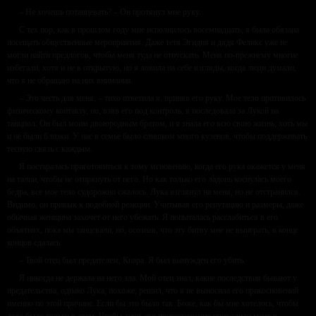
– Не хочешь потанцевать? – Он протянул мне руку.
С тех пор, как в прошлом году мне исполнилось восемнадцать, я была обязана
посещать общественные мероприятия. Даже тетя Эгидия и дядя Феликс уже не
могли найти предлогов, чтобы меня туда не отпускать. Меня по-прежнему многие
избегали, хотя и не в открытую, но я ловила на себе взгляды, когда люди думали,
что я не обращаю на них внимания.
– Это честь для меня, – тихо ответила я, приняв его руку. Мое тело противилось
физическому контакту, но, взяв его под контроль, я последовала за Лукой на
танцпол. Он был моим двоюродным братом, и я знала его всю свою жизнь, хоть мы
и не были близки. У нас в семье было слишком много кузенов, чтобы поддерживать
тесную связь с каждым.
Я постаралась приготовиться к тому мгновению, когда его рука окажется у меня
на талии, чтобы не отпрянуть от него. Но как только его ладонь коснулась моего
бедра, все мое тело судорожно сжалось. Лука взглянул на меня, но не отстранился.
Видимо, он привык к подобной реакции. Учитывая его репутацию и размеры, даже
обычная женщина захочет от него убежать. Я попыталась расслабиться в его
объятиях, пока мы танцевали, но, осознав, что эту битву мне не выиграть, в конце
концов сдалась.
– Твой отец был предателем, Киара. Я был вынужден его убить.
Я никогда не держала на него зла. Мой отец знал, какие последствия бывают у
предательства, однако Лука, похоже, решил, что я не выносила его прикосновений
именно по этой причине. Если бы это было так. Боже, как бы мне хотелось, чтобы