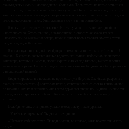
своими детьми (моими двоюродными братьями). Те смотрели на него с почтением.
От его взгляда у меня по коже побежали мурашки. Он не стал ко мне подходить, но
мне хватило и этого плотоядного выражения в его глазах. Они были такими же, как
и его прикосновения: в них были желание унизить и причинить боль.
Я не смогла выдержать этот взгляд. На теле у меня выступил холодный пот, а
живот скрутило. Отвернувшись, я поторопилась в сторону женского туалета.
Спрячусь там до окончания вечера, пока не придет время уходить вместе с тетей
Эгидией и дядей Феликсом.
Я ополоснула лицо водой, не обращая внимания на то, что на мне был легкий
макияж. К счастью, речь шла лишь о водостойкой туши и небольшом количестве
консилера, который я нанесла, чтобы скрыть синяки под глазами, так что я почти
ничего не испортила. Сейчас холодная вода была мне необходима, чтобы справиться
с нарастающей паникой.
Дверь открылась, и в помещение проскользнула Джулия. Она была прекрасна в
своем экстравагантном фиолетовом платье, сочетающемся со светло-каштановыми
волосами. Сколько я ее помню, она всегда держалась уверенно. Видимо, именно так
ей и удалось сохранить свой брак с Кассио, несмотря на большую разницу в
возрасте.
Подойдя ко мне, она прикоснулась к моему плечу и нахмурилась.
– У тебя все нормально? Ты ушла с вечеринки.
– Неважно себя чувствую. Ты ведь знаешь, мне плохо, когда вокруг так много
людей.