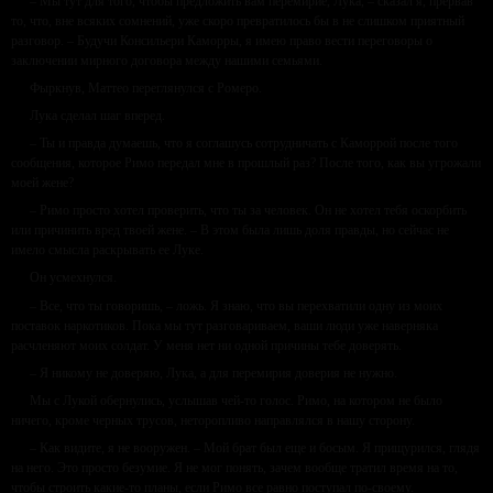
– Мы тут для того, чтобы предложить вам перемирие, Лука, – сказал я, прервав
то, что, вне всяких сомнений, уже скоро превратилось бы в не слишком приятный
разговор. – Будучи Консильери Каморры, я имею право вести переговоры о
заключении мирного договора между нашими семьями.
Фыркнув, Маттео переглянулся с Ромеро.
Лука сделал шаг вперед.
– Ты и правда думаешь, что я соглашусь сотрудничать с Каморрой после того
сообщения, которое Римо передал мне в прошлый раз? После того, как вы угрожали
моей жене?
– Римо просто хотел проверить, что ты за человек. Он не хотел тебя оскорбить
или причинить вред твоей жене. – В этом была лишь доля правды, но сейчас не
имело смысла раскрывать ее Луке.
Он усмехнулся.
– Все, что ты говоришь, – ложь. Я знаю, что вы перехватили одну из моих
поставок наркотиков. Пока мы тут разговариваем, ваши люди уже наверняка
расчленяют моих солдат. У меня нет ни одной причины тебе доверять.
– Я никому не доверяю, Лука, а для перемирия доверия не нужно.
Мы с Лукой обернулись, услышав чей-то голос. Римо, на котором не было
ничего, кроме черных трусов, неторопливо направлялся в нашу сторону.
– Как видите, я не вооружен. – Мой брат был еще и босым. Я прищурился, глядя
на него. Это просто безумие. Я не мог понять, зачем вообще тратил время на то,
чтобы строить какие-то планы, если Римо все равно поступал по-своему.