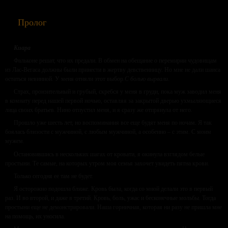
Пролог
Киара
Фальконе решат, что их предали. В обмен на обещание о перемирии чудовищам
из Лас-Вегаса должны были принести в жертву девственницу. Но мне не дали шанса
остаться невинной. У меня отняли этот выбор.
С болью вырвали
.
Страх, пронзительный и грубый, скребся у меня в груди, пока муж заводил меня
в комнату перед нашей первой ночью, оставляя за закрытой дверью ухмыляющиеся
лица своих братьев. Нино отпустил меня, и я сразу же отпрянула от него.
Прошло уже шесть лет, но воспоминания все еще будят меня по ночам. Я так
боялась близости с мужчиной, с любым мужчиной, а особенно – с этим. С моим
мужем.
Остановившись в нескольких шагах от кровати, я окинула взглядом белые
простыни. Те самые, на которых утром моя семья захочет увидеть пятна крови.
Только сегодня ее там не будет.
Я осторожно подошла ближе. Кровь была, когда со мной делали это в первый
раз. И во второй, и даже в третий. Кровь, боль, ужас и бесконечные мольбы. Тогда
простыни еще не демонстрировали. Наша горничная, которая ни разу не пришла мне
на помощь, их уносила.