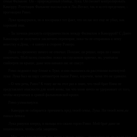
семьи Фальконе. Он – прирожденный убийца, Лука. Он сможет контролировать
Каморру. Репутация Фальконе высока как в Лас-Вегасе, так и за его пределами, –
проговорил Римо.
Лука прищурился, но я воспринял тот факт, что он нас все еще не убил, как
хороший знак.
– Ты хочешь рискнуть сотрудничеством между Филиалом и Каморрой? С Данте
Кавалларо не получится заключить перемирие, пока ты не отправишь к нему
невестку и Дона, – я кивнул в сторону Ромеро.
Лука по-прежнему ничего не отвечал. Похоже, он решал, пора ли с нами
покончить. Мой палец спокойно лежал на спусковом крючке, но, учитывая
снайперов на крыше, даже мои навыки нас не спасут.
Римо подошел еще ближе к Луке, и они оказались на расстоянии вытянутой
луки. Лука был на пару сантиметров выше Римо, впрочем, меня это не удивило.
– О чем речь, Римо? К тому же на этот раз я знаю, что твой брат Нино не
представляет опасности для моей жены, так что меня ничто не удерживает от того,
чтобы искупаться в сраной фальконовской крови.
Римо ухмыльнулся.
– Каморра не собирается причинять вред твоей семье, Лука. Ни твоей жене,
ни
твоим детям
.
Лука ринулся вперед, и пальцы его сжали горло Римо. Мой брат даже не
пошевелился, чтобы себя защитить.
– Мы – не единственные, кто знает о твоих детях, – прохрипел он, не сводя глаз с