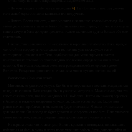
Он взглянул на меня с непроницаемым выражением лица.
– Не хочу выдавать тебя замуж за солдата
[4]
. Ты – Витиелло, поэтому должна
стать женой одного из моих капитанов или подручных.
– Ничего. Время еще есть, – тихо молвила я, залившись краской от стыда. На
самом деле времени у меня не было. Я становилась все старше, а то, что я все еще не
вышла замуж и была дочерью предателя, только заставляло других больше обо мне
сплетничать.
Наконец танец закончился. Я напряженно и торопливо улыбнулась Луке, прежде
чем отойти в сторону, а потом сделала то, что мне удавалось лучше всего, –
притворилась, что меня нет. Тетя, подбиравшая для меня скромные платья
приглушенных оттенков из прошлогодних коллекций, определенно мне в этом
помогла. Я не могла дождаться окончания рождественской вечеринки в доме
Витиелло. Рождество приносило мне слишком много жутких воспоминаний.
Рождество. Семь лет назад
Мне никак не удавалось уснуть. Как бы я ни ворочалась в постели, всегда давила
на один из синяков. Папа сегодня был в ужасном настроении. Мама сказала, что это
как-то связано с тем, что мы находимся в Нью-Йорке. Завтра мы наконец вернемся
в Атланту, и тогда его настроение улучшится. Скоро все наладится. Скоро папа
решит все свои проблемы, и мы наконец будем счастливы. Я знала, что на самом
деле это не так. Он никогда не будет доволен и не перестанет нас бить. Папа упивался
своим несчастьем, а наши страдания лишь доставляли ему удовольствие.
На первом этаже что-то лязгнуло. Встав с кровати, я потянулась, попытавшись
избавиться от боли в руках и ногах после утренних побоев. Звук, доносившийся из