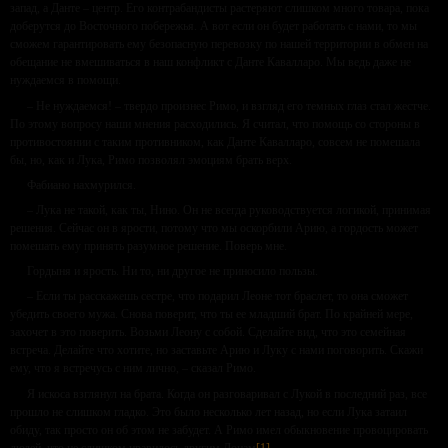
запад, а Данте – центр. Его контрабандисты растеряют слишком много товара, пока
доберутся до Восточного побережья. А вот если он будет работать с нами, то мы
сможем гарантировать ему безопасную перевозку по нашей территории в обмен на
обещание не вмешиваться в наш конфликт с Данте Кавалларо. Мы ведь даже не
нуждаемся в помощи.
– Не нуждаемся! – твердо произнес Римо, и взгляд его темных глаз стал жестче.
По этому вопросу наши мнения расходились. Я считал, что помощь со стороны в
противостоянии с таким противником, как Данте Кавалларо, совсем не помешала
бы, но, как и Лука, Римо позволял эмоциям брать верх.
Фабиано нахмурился.
– Лука не такой, как ты, Нино. Он не всегда руководствуется логикой, принимая
решения. Сейчас он в ярости, потому что мы оскорбили Арию, а гордость может
помешать ему принять разумное решение. Поверь мне.
Гордыня и ярость. Ни то, ни другое не приносило пользы.
– Если ты расскажешь сестре, что подарил Леоне тот браслет, то она сможет
убедить своего мужа. Снова поверит, что ты ее младший брат. По крайней мере,
захочет в это поверить. Возьми Леону с собой. Сделайте вид, что это семейная
встреча. Делайте что хотите, но заставьте Арию и Луку с нами поговорить. Скажи
ему, что я встречусь с ним лично, – сказал Римо.
Я искоса взглянул на брата. Когда он разговаривал с Лукой в последний раз, все
прошло не слишком гладко. Это было несколько лет назад, но если Лука затаил
обиду, так просто он об этом не забудет. А Римо имел обыкновение провоцировать
людей, что не слишком нравилось другим Донам
[1]
.