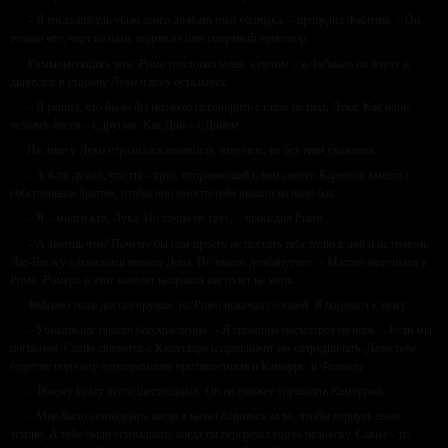
– Я когда-нибудь убью этого долбанутого ублюдка, – процедил Фабиано. – Он
только что, черт возьми, подписал нам смертный приговор.
Ухмыльнувшись мне, Римо похлопал меня, а потом – и Фабиано по плечу и
двинулся в сторону Луки и всех остальных.
– Я решил, что было бы неплохо поговорить с глазу на глаз, Лука. Как один
человек чести – с другим. Как Дон – с Доном.
На лице у Луки отразилась ненависть, впрочем, не без тени уважения.
– А я-то думал, что ты – трус, отправивший к нам своего Карателя вместе с
собственным братом, чтобы они вместо тебя вышли на поле боя.
– Я – много кто, Лука. Но точно не трус, – процедил Римо.
– А знаешь что? Почему бы нам просто не пустить тебе пулю в лоб и не помочь
Лас-Вегасу с поисками нового Дона. Не такого долбанутого. – Маттео нацелился в
Римо. Ромеро в этот момент направил пистолет на меня.
Фабиано тоже достал оружие, но Римо покачал головой. Я подошел к нему.
– Убивать нас просто бессмысленно. – Я спокойно посмотрел на него. – Если мы
погибнем, Савио свяжется с Кавалларо и предложит им сотрудничать. Даже тебе
будет не под силу одновременно противостоять и Каморре, и Филиалу.
– Твоему брату всего шестнадцать. Он не сможет управлять Каморрой.
– Мне было семнадцать, когда я начал бороться за то, чтобы вернуть свою
землю. А тебе было семнадцать, когда ты перерезал горло человеку. Савио – из