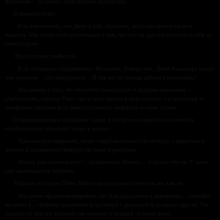
Филиалом? – В голосе Луки звучало подозрение.
Я повысил голос:
– Есть вероятность, что Данте к тебе обратится, когда мы начнем на него
нападать. Мы хотим быть уверенными в том, что ему не удастся перетянуть тебя на
свою сторону.
Лука холодно улыбнулся.
– Я не собираюсь сотрудничать с Филиалом. Поверь мне, Данте Кавалларо нужен
мне мертвым. – Он прищурился. – И как же ты хочешь добиться перемирия?
– Мы начнем с того, что отпустим твоих солдат и отдадим наркотики, –
улыбнувшись, ответил Римо, после чего кивнул в мою сторону, и я потянулся за
телефоном, заставив всех присутствующих направить на меня пушки.
Отправив короткое сообщение Савио, в котором я попросил его заняться
освобождением людей из Семьи, я кивнул.
– Пока мы разговариваем, твоих людей выпускают на свободу, а наркотики в
целости и сохранности прибудут на твою территорию.
– Может, уже скажешь ему? – пробормотал Маттео. – Есть еще что-то. У меня
уже заканчивается терпение.
Я бросил взгляд на Римо. Маттео разговаривал точно так же, как он.
– Мы хотим продемонстрировать, что Каморра готова к переменам, – спокойно
произнес я. – Фабиано разрешили встречаться с девушкой не из наших кругов. Он
подарил ей браслет, который сам получил в подарок от твоей жены.