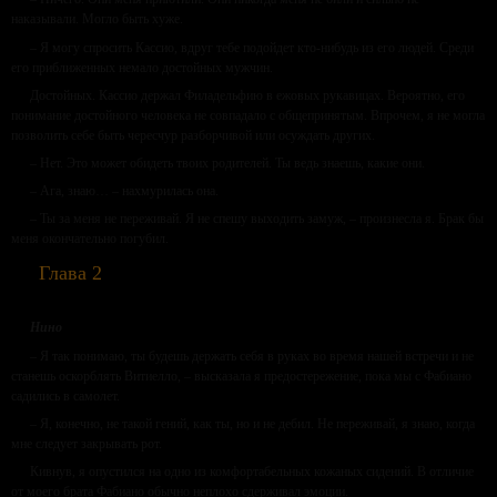
наказывали. Могло быть хуже.
– Я могу спросить Кассио, вдруг тебе подойдет кто-нибудь из его людей. Среди
его приближенных немало достойных мужчин.
Достойных. Кассио держал Филадельфию в ежовых рукавицах. Вероятно, его
понимание достойного человека не совпадало с общепринятым. Впрочем, я не могла
позволить себе быть чересчур разборчивой или осуждать других.
– Нет. Это может обидеть твоих родителей. Ты ведь знаешь, какие они.
– Ага, знаю… – нахмурилась она.
– Ты за меня не переживай. Я не спешу выходить замуж, – произнесла я. Брак бы
меня окончательно погубил.
Глава 2
Нино
– Я так понимаю, ты будешь держать себя в руках во время нашей встречи и не
станешь оскорблять Витиелло, – высказала я предостережение, пока мы с Фабиано
садились в самолет.
– Я, конечно, не такой гений, как ты, но и не дебил. Не переживай, я знаю, когда
мне следует закрывать рот.
Кивнув, я опустился на одно из комфортабельных кожаных сидений. В отличие
от моего брата Фабиано обычно неплохо сдерживал эмоции.