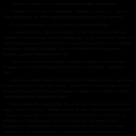
– Это помогло на пару лет, теперь они снова начали друг друга убивать.
– Несколько лет – это все, что нам нужно, – вмешался в разговор я. – Лука не
хуже нас понимает, что любое мирное соглашение заключается лишь на время.
– Ты не думаешь всерьез, что Лука согласится на договорной брак?
– А почему бы и нет? – Римо ухмыльнулся. – Ведь у него с твоей сестрой все
сработало. Посмотри на них, они же до чертиков друг в друга влюблены. Уверен, он
сможет отдать нам одну из своих кузин. Ты же мне рассказывал, что у его отца были
три сестры и два брата? Наверняка у него есть несколько кузин подходящего
возраста, да даже троюродная сестра сойдет.
– Одна из этих сестер была замужем за предателем, которого убил наш отец.
Сомневаюсь, что она захочет отдавать нам одну из своих дочерей, – напомнил я
Римо.
– Одну из ее дочерей трахает этот ублюдок Гроул. Можно подумать, я принял бы
ее или кого-то из ее сестер в нашу семью, – бросил Римо. Я кивнул в знак согласия.
Если мы позволим Семье отдать нам объедки, оставшиеся после нашего сводного
братца-предателя, нас неправильно поймут.
– Лука не выбрал бы никого из них. Но кто же, черт возьми, тогда должен взять
замуж женщину из Семьи? – Фабиано взглянул на брата и приподнял светлые брови.
– Только не говори мне, что это будешь ты, Римо, потому что я, черт возьми, не
собираюсь им этого предлагать. Мы все знаем, что ты – последний человек,
которого стоит представлять в качестве потенциального мужа. Ты же постоянно
выходишь из себя. Свадьба закончится гребаной кровавой баней, ты ведь сам это