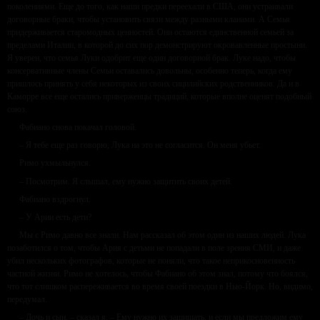
поколениями. Еще до того, как наши предки переехали в США, они устраивали
договорные браки, чтобы установить связи между разными кланами. А Семья
придерживается старомодных ценностей. Они остаются единственной семьей за
пределами Италии, в которой до сих пор демонстрируют окровавленные простыни.
Я уверен, что семья Луки одобрит еще один договорной брак. Луке надо, чтобы
консервативные члены Семьи оставались довольны, особенно теперь, когда ему
пришлось принять у себя некоторых из своих сицилийских родственников. Да и в
Каморре все еще остались приверженцы традиций, которые вполне оценят подобный
союз.
Фабиано снова покачал головой.
– Я тебе еще раз говорю, Лука на это не согласится. Он меня убьет.
Римо ухмыльнулся.
– Посмотрим. Я слышал, ему нужно защитить своих детей.
Фабиано вздрогнул.
– У Арии есть дети?
Мы с Римо давно все знали. Нам рассказал об этом один из наших людей. Лука
позаботился о том, чтобы Ария с детьми не попадали в поле зрения СМИ, и даже
убил нескольких фотографов, которые не поняли, что такое неприкосновенность
частной жизни. Римо не хотелось, чтобы Фабиано об этом знал, потому что боялся,
что тот слишком распереживается во время своей поездки в Нью-Йорк. Но, видимо,
передумал.
– Дочь и сын, – сказал я. – Ему нужно их защищать, и если мы предложим ему