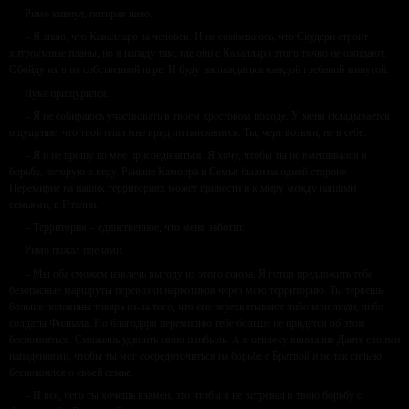
Римо кивнул, потирая шею.
– Я знаю, что Кавалларо за человек. И не сомневаюсь, что Скудери строит
хитроумные планы, но я нападу там, где они с Кавалларо этого точно не ожидают.
Обойду их в их собственной игре. И буду наслаждаться каждой гребаной минутой.
Лука прищурился.
– Я не собираюсь участвовать в твоем крестовом походе. У меня складывается
ощущение, что твой план мне вряд ли понравится. Ты, черт возьми, не в себе.
– Я и не прошу ко мне присоединяться. Я хочу, чтобы ты не вмешивался в
борьбу, которую я веду. Раньше Каморра и Семья были на одной стороне.
Перемирие на наших территориях может привести и к миру между нашими
семьями, в Италии.
– Территория – единственное, что меня заботит.
Римо пожал плечами.
– Мы оба сможем извлечь выгоду из этого союза. Я готов предложить тебе
безопасные маршруты перевозки наркотиков через мою территорию. Ты теряешь
больше половины товара из-за того, что его перехватывают либо мои люди, либо
солдаты Филиала. Но благодаря перемирию тебе больше не придется об этом
беспокоиться. Сможешь удвоить свою прибыль. А я отвлеку внимание Данте своими
нападениями, чтобы ты мог сосредоточиться на борьбе с Братвой и не так сильно
беспокоился о своей семье.
– И все, чего ты хочешь взамен, это чтобы я не встревал в твою борьбу с