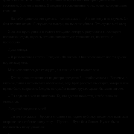
дело было только в этом. Чтобы лишь его прикосновения приводили меня в
состояние, близкое к панике. Я подавила воспоминания о тех ночах, которые меня
сломили.
– Да, тебе пришлось это сделать, – согласилась я. – А я по нему и не скучаю. Он
был плохим отцом. Я скучаю по матери, но ты ее не убивал. Это сделал мой отец.
Я начала проигрывать в голове мелодию, которую разучивала в последние
несколько недель, надеясь, что она поможет мне успокоиться, но этого не
произошло.
Лука кивнул.
– Я разговаривал с тетей Эгидией и Феликсом. Они переживают, что ты до сих
пор не замужем.
Мне исполнилось девятнадцать, а я еще не была помолвлена.
– Кто же захочет жениться на дочери предателя? – пробормотала я. Впрочем, в
глубине души я испытывала облегчение, ведь брак раскрыл бы секрет, который мне
нужно было сохранить. Секрет, который в наших кругах сделал бы меня изгоем.
– Ты ведь ни в чем не виновата. То, что сделал твой отец, к тебе никак не
относится.
Люди наблюдали за мной.
– Ты им это скажи, – бросила я, окинув взглядом публику, после чего испытала
отвращение к собственному тону. – Прости. – Лука был Доном. Нужно было
проявлять к нему уважение.