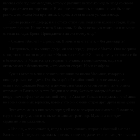
напевая себе под нос мелодию, которую разучила несколько недель назад со своим
преподавателем по фортепиано. В машине становилось холодно, но мне было все
равно. Этот холод был приятным. Он действовал на меня успокаивающе.
Кто-то распахнул дверцу, и я в страхе отпрянула, подтянув колени к груди. Лука
заглянул в салон. На шее у него была кровь. Ее было не так уж много, но я не могла
отвести взгляда. Кровь. Принадлежала ли она моему отцу?
– Сколько тебе лет? – спросил он. Я ничего не ответила. – Лет двенадцать?
Я напряглась, и, захлопнув дверь, он сел впереди, рядом с Маттео. Они заверили
меня, что мне ничто не угрожает. Но так ли это было? Я никогда не чувствовала себя
в безопасности. Мама всегда говорила, что единственный момент, когда мы
оказываемся в безопасности, – это момент смерти. И она ее обрела.
Кузены отвезли меня к пожилой женщине по имени Марианна, которую я
никогда раньше не видела. Она была доброй и заботливой, но я не могла у нее
оставаться. Согласно Кодексу, я должна была быть со своей семьей, так что меня
отправили в Балтимор, к тете Эгидии и ее мужу Феликсу, который был там
подручным мафии, так же как мой отец – в Атланте. Раньше я виделась с тетей лишь
во время семейных торжеств, потому что они с моим отцом друг друга ненавидели.
Лука отвез меня к ним через пару дней после похорон моей матери. Я молчала,
сидя с ним рядом, а он и не пытался завязать разговор. Мужчина выглядел
сердитым и напряженным.
– Извини, – прошептала я, когда мы остановились напротив большой виллы в
Балтиморе. С годами я научилась просить прощения, даже если не знала, что именно