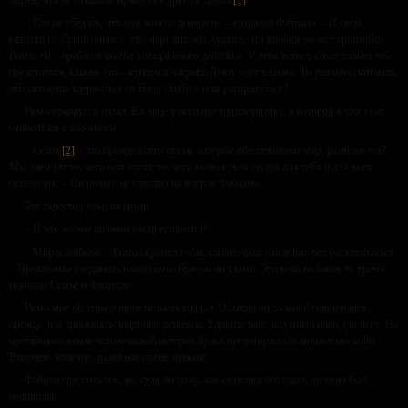
– Его не убедить, что нам можно доверять, – возразил Фабиано. – И твой
разговор с Лукой лично – это, черт возьми, худшее, что вообще может произойти.
Римо, ты – гребаная бомба замедленного действия. У тебя встает, стоит только тебе
представить, каково это – купаться в крови Луки, черт возьми. Ты реально считаешь,
что сможешь удержаться от того, чтобы с ним расправиться?
Римо откинулся назад. На лице у него появилась улыбка, к которой я уже стал
относиться с опасением.
– Семья
[2]
– это прежде всего связи, которые обеспечивают мир, разве не так?
Мы даем им то, чего они хотят, то, чего хотела твоя сестра для тебя и для всех
остальных. – Он ничего не ответил на вопрос Фабиано.
Тот скрестил руки на груди.
– И что же мы должны им предложить?
– Мир и любовь. – Римо скривил губы, словно был готов вот-вот расхохотаться.
– Предложим соединить наши семьи брачными узами. Это ведь на какое-то время
помогло Семье и Филиалу.
Римо мне об этом ничего не рассказывал. Обычно он со мной советовался,
прежде чем принимать подобные решения. Удивительно разумный план для него. На
протяжении веков человеческой истории браки предотвращали множество войн.
Впрочем, конечно, развязывали не меньше.
Фабиано рассмеялся, но, судя по тому, как сузились его глаза, он явно был
недоволен.