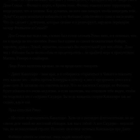
Дона Семьи. – Филиал в курсе, и Братва тоже. Филиал атаковал мою территорию,
когда решил, что я уязвим. Как думаешь, на кого они нападут, чтобы навредить тебе,
Лука? Скудери попытался избавиться от Фабиано, собственного сына и наследника.
Что он сделает с дочерьми, которые сильно его разочаруют, нарушив перемирие
между Филиалом и Семьей?
Дон Семьи выглядел так, словно был готов сломать Римо шею, и я понимал, что
он и правда на это способен. Римо был одним из самых безжалостных бойцов,
впрочем, драка с Лукой, вероятно, оказалась бы смертельной для них обоих. Даже
мы с Фабиано были неспособны ее предотвратить – по крайней мере в присутствии
Маттео, Ромеро и снайперов.
Лицо Римо налилось кровью, но он продолжил говорить:
– Данте Кавалларо – наш враг, и я собираюсь отправиться в Чикаго и показать
ему, каково это – пойти против Каморры и почему к нам с презрением относятся
даже свои. Я заставлю его ответить за все. Что же касается Скудери, то Фабиано
будет убивать его очень медленно, и если захочешь, мы отправим тебе видео, чтобы
ты поделился им с сестрами Скудери. Ты ведь жаждешь смерти Кавалларо так же
сильно, как и мы.
Лука отпустил Римо.
– Не стоит недооценивать Кавалларо. Хоть он и выглядит флегматичным, но на
самом деле такой же жестокий ублюдок, как мы с тобой. А вот Скудери – мерзкий
тип, но великолепный стратег. Поэтому он и смог остаться Консильери при Данте.
Фабиано ничего не ответил, лишь издав низкий хрип.