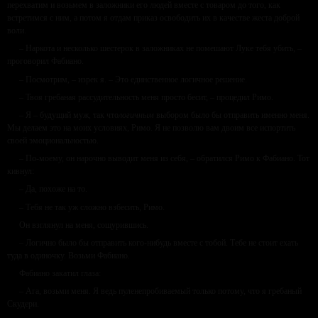
перехватим и возьмем в заложники его людей вместе с товаром до того, как
встретимся с ним, а потом я отдам приказ освободить их в качестве жеста доброй
воли.
– Наркота и несколько шестерок в заложниках не помешают Луке тебя убить, –
проговорил Фабиано.
– Посмотрим, – изрек я. – Это единственное логичное решение.
– Твоя гребаная рассудительность меня просто бесит, – процедил Римо.
– Я – будущий муж, так что
логичным
выбором было бы отправить именно меня.
Мы делаем это на моих условиях, Римо. Я не позволю вам двоим все испортить
своей эмоциональностью.
– По-моему, он нарочно выводит меня из себя, – обратился Римо к Фабиано. Тот
кивнул:
– Да, похоже на то.
– Тебя не так уж сложно взбесить, Римо.
Он взглянул на меня, сощурившись.
– Логично было бы отправить кого-нибудь вместе с тобой. Тебе не стоит ехать
туда в одиночку. Возьми Фабиано.
Фабиано закатил глаза:
– Ага, возьми меня. Я ведь пуленепробиваемый только потому, что я гребаный
Скудери.