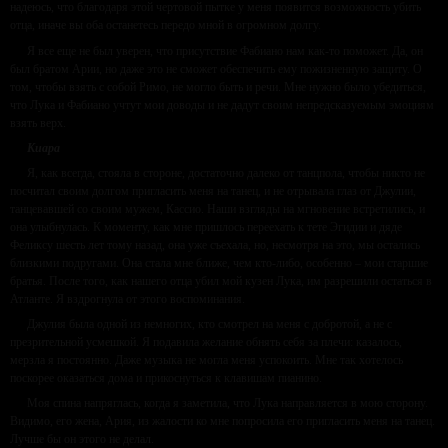
надеюсь, что благодаря этой чертовой пытке у меня появится возможность убить
отца, иначе вы оба останетесь передо мной в огромном долгу.
Я все еще не был уверен, что присутствие Фабиано нам как-то поможет. Да, он
был братом Арии, но даже это не сможет обеспечить ему пожизненную защиту. О
том, чтобы взять с собой Римо, не могло быть и речи. Мне нужно было убедиться,
что Лука и Фабиано учтут мои доводы и не дадут своим непредсказуемым эмоциям
взять верх.
Киара
Я, как всегда, стояла в стороне, достаточно далеко от танцпола, чтобы никто не
посчитал своим долгом пригласить меня на танец, и не отрывала глаз от Джулии,
танцевавшей со своим мужем, Кассио. Наши взгляды на мгновение встретились, и
она улыбнулась. К моменту, как мне пришлось переехать к тете Эгидии и дяде
Феликсу шесть лет тому назад, она уже съехала, но, несмотря на это, мы остались
близкими подругами. Она стала мне ближе, чем кто-либо, особенно – мои старшие
братья. После того, как нашего отца убил мой кузен Лука, им разрешили остаться в
Атланте. Я вздрогнула от этого воспоминания.
Джулия была одной из немногих, кто смотрел на меня с добротой, а не с
презрительной усмешкой. Я подавила желание обнять себя за плечи: казалось,
мерзла я постоянно. Даже музыка не могла меня успокоить. Мне так хотелось
поскорее оказаться дома и прикоснуться к клавишам пианино.
Моя спина напряглась, когда я заметила, что Лука направляется в мою сторону.
Видимо, его жена, Ария, из жалости ко мне попросила его пригласить меня на танец.
Лучше бы он этого не делал.