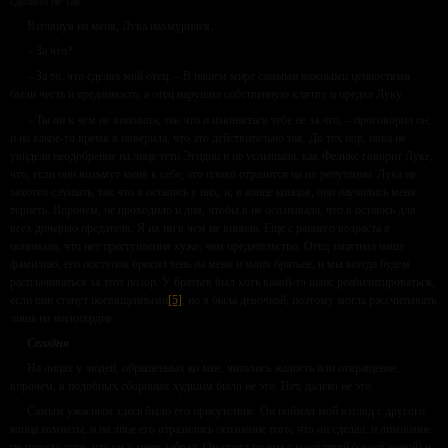
сделала не так.
Взглянув на меня, Лука нахмурился.
– За что?
– За то, что сделал мой отец. – В нашем мире самыми важными ценностями
были честь и преданность, а отец нарушил собственную клятву и предал Луку.
– Ты ни в чем не виновата, так что и извиняться тебе не за что, – проговорил он,
и на какое-то время я поверила, что это действительно так. До тех пор, пока не
увидела неодобрение на лице тети Эгидии и не услышала, как Феликс говорит Луке,
что, если они возьмут меня к себе, это плохо отразится на их репутации. Лука не
захотел слушать, так что я осталась у них, и, в конце концов, они научились меня
терпеть. Впрочем, не проходило и дня, чтобы я не осознавала, что я остаюсь для
всех дочерью предателя. Я их ни в чем не винила. Еще с раннего возраста я
понимала, что нет преступления хуже, чем предательство. Отец запятнал нашу
фамилию, его поступок бросил тень на меня и моих братьев, и мы всегда будем
расплачиваться за этот позор. У братьев был хоть какой-то шанс реабилитироваться,
если они станут посвященными
[5]
, но я была девочкой, поэтому могла рассчитывать
лишь на милосердие.
Сегодня
На лицах у людей, обращенных ко мне, читались жалость или отвращение,
впрочем, в подобных сборищах худшим было не это. Нет, далеко не это.
Самым ужасным здесь было его присутствие. Он поймал мой взгляд с другого
конца комнаты, и на лице его отразилось осознание того, что он сделал, и ликование
по поводу того, что он у меня забрал. Он стоял рядом с моей тетей (своей женой) и