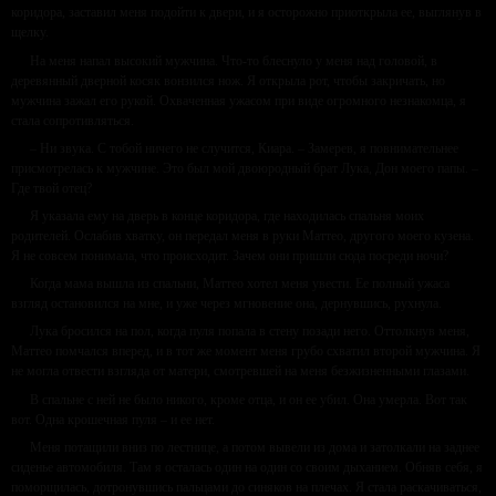
коридора, заставил меня подойти к двери, и я осторожно приоткрыла ее, выглянув в
щелку.
На меня напал высокий мужчина. Что-то блеснуло у меня над головой, в
деревянный дверной косяк вонзился нож. Я открыла рот, чтобы закричать, но
мужчина зажал его рукой. Охваченная ужасом при виде огромного незнакомца, я
стала сопротивляться.
– Ни звука. С тобой ничего не случится, Киара. – Замерев, я повнимательнее
присмотрелась к мужчине. Это был мой двоюродный брат Лука, Дон моего папы. –
Где твой отец?
Я указала ему на дверь в конце коридора, где находилась спальня моих
родителей. Ослабив хватку, он передал меня в руки Маттео, другого моего кузена.
Я не совсем понимала, что происходит. Зачем они пришли сюда посреди ночи?
Когда мама вышла из спальни, Маттео хотел меня увести. Ее полный ужаса
взгляд остановился на мне, и уже через мгновение она, дернувшись, рухнула.
Лука бросился на пол, когда пуля попала в стену позади него. Оттолкнув меня,
Маттео помчался вперед, и в тот же момент меня грубо схватил второй мужчина. Я
не могла отвести взгляда от матери, смотревшей на меня безжизненными глазами.
В спальне с ней не было никого, кроме отца, и он ее убил. Она умерла. Вот так
вот. Одна крошечная пуля – и ее нет.
Меня потащили вниз по лестнице, а потом вывели из дома и затолкали на заднее
сиденье автомобиля. Там я осталась один на один со своим дыханием. Обняв себя, я
поморщилась, дотронувшись пальцами до синяков на плечах. Я стала раскачиваться,