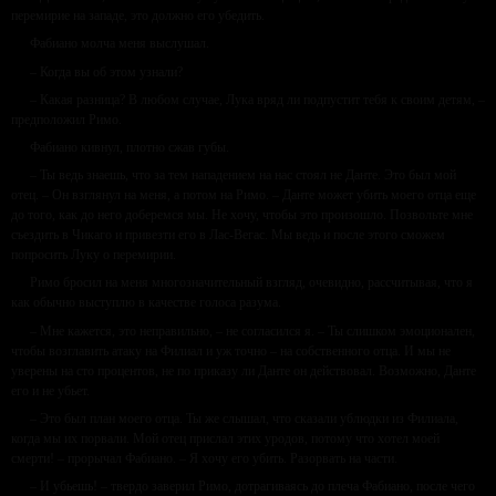
перемирие на западе, это должно его убедить.
Фабиано молча меня выслушал.
– Когда вы об этом узнали?
– Какая разница? В любом случае, Лука вряд ли подпустит тебя к своим детям, –
предположил Римо.
Фабиано кивнул, плотно сжав губы.
– Ты ведь знаешь, что за тем нападением на нас стоял не Данте. Это был мой
отец. – Он взглянул на меня, а потом на Римо. – Данте может убить моего отца еще
до того, как до него доберемся мы. Не хочу, чтобы это произошло. Позвольте мне
съездить в Чикаго и привезти его в Лас-Вегас. Мы ведь и после этого сможем
попросить Луку о перемирии.
Римо бросил на меня многозначительный взгляд, очевидно, рассчитывая, что я
как обычно выступлю в качестве голоса разума.
– Мне кажется, это неправильно, – не согласился я. – Ты слишком эмоционален,
чтобы возглавить атаку на Филиал и уж точно – на собственного отца. И мы не
уверены на сто процентов, не по приказу ли Данте он действовал. Возможно, Данте
его и не убьет.
– Это был план моего отца. Ты же слышал, что сказали ублюдки из Филиала,
когда мы их порвали. Мой отец прислал этих уродов, потому что хотел моей
смерти! – прорычал Фабиано. – Я хочу его убить. Разорвать на части.
– И убьешь! – твердо заверил Римо, дотрагиваясь до плеча Фабиано, после чего