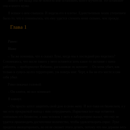
Много лет назад она не помогла мне остановить моего мучителя. Не остановит
она и моего мужа.
Я всякое о нем слышала. И видела его в клетке. Единственным моим утешением
было то, что я сомневалась, что ему удастся сломить меня сильнее, чем прежде.
Глава 1
Ранее:
Нино
– Ты же помнишь, что я сказал Луке, когда мы в последний раз виделись?
Сомневаюсь, что после такого у него останется хоть какое-то желание с нами
работать, – пробормотал Фабиано, расхаживая по комнате. – Он меня убьет, как
только я сунусь на его территорию, уж поверь мне. Черт, я бы на его месте и сам
себя убил.
Римо покачал головой.
– Он злится, но все понимает.
Я кивнул.
– Он просто хотел защитить свой дом и свою жену. И все-таки он бизнесмен, а у
нас есть прекрасный повод с ним сотрудничать. Наркотики все еще остаются
основным его бизнесом, а наш человек у него в лаборатории сказал, что ему не
удается производить достаточное количество, чтобы удовлетворить спрос. Луке
придется импортировать, но он не сможет этого делать, потому что мы держим весь