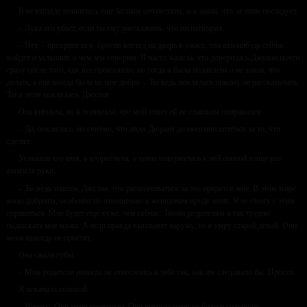
В ее взгляде появилось еще больше сочувствия, и я знала, что за этим последует.
– Лука его убьет, если ты ему расскажешь, что он натворил.
– Нет, – прохрипела я, бросив взгляд на дверь в ужасе, что кто-нибудь сейчас
войдет и услышит, о чем мы говорим. Я часто жалела, что доверилась Джулии почти
сразу после того, как все произошло, но тогда я была подавлена и не знала, что
делать, а она всегда была ко мне добра. – Ты ведь поклялась никому не рассказывать.
Ты в этом поклялась, Джулия.
Она кивнула, но я понимала, что мой ответ ей не слишком понравился.
– Да, поклялась, но считаю, что дядя Дюрант должен поплатиться за то, что
сделал.
Услышав его имя, я вздрогнула, а затем повернулась к ней спиной и еще раз
вымыла руки.
– Ты ведь знаешь, Джулия, что расплачиваться за это придется мне. В этом мире
мало доброты, особенно по отношению к женщинам вроде меня. Я не смогу с этим
справиться. Мне будет еще хуже, чем сейчас. Твоим родителям и так трудно
подыскать мне мужа. А если правда выплывет наружу, то я умру старой девой. Они
меня никогда не простят.
Она сжала губы.
– Мои родители никогда не относились к тебе так, как им следовало бы. Прости.
Я покачала головой.
– Ничего. Они меня приютили. Они никогда меня не били и сильно не