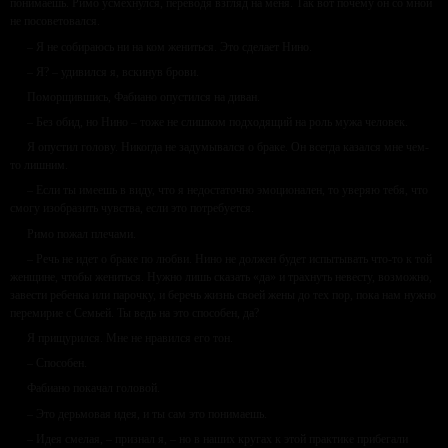
понимаешь. Римо усмехнулся, переводя взгляд на меня. Так вот почему он со мной
не посоветовался.
– Я не собираюсь ни на ком жениться. Это сделает Нино.
– Я? – удивился я, вскинув брови.
Поморщившись, Фабиано опустился на диван.
– Без обид, но Нино – тоже не слишком подходящий на роль мужа человек.
Я опустил голову. Никогда не задумывался о браке. Он всегда казался мне чем-
то лишним.
– Если ты имеешь в виду, что я недостаточно эмоционален, то уверяю тебя, что
смогу изобразить чувства, если это потребуется.
Римо пожал плечами.
– Речь не идет о браке по любви. Нино не должен будет испытывать что-то к той
женщине, чтобы жениться. Нужно лишь сказать «да» и трахнуть невесту, возможно,
завести ребенка или парочку, и беречь жизнь своей жены до тех пор, пока нам нужно
перемирие с Семьей. Ты ведь на это способен, да?
Я прищурился. Мне не нравился его тон.
– Способен.
Фабиано покачал головой.
– Это дерьмовая идея, и ты сам это понимаешь.
– Идея смелая, – признал я, – но в наших кругах к этой практике прибегали