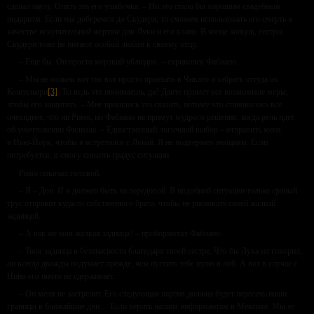
сделал паузу. Опять эта его улыбочка. – Но это стало бы хорошим свадебным
подарком. Если мы доберемся до Скудери, то сможем использовать его смерть в
качестве искупительной жертвы для Луки и его клана. В конце концов, сестры
Скудери тоже не питают особой любви к своему отцу.
– Еще бы. Он просто мерзкий ублюдок, – скривился Фабиано.
– Мы не можем вот так вот просто приехать в Чикаго и забрать оттуда их
Консильери
[3]
. Ты ведь это понимаешь, да? Данте примет все возможные меры,
чтобы его защитить. – Мне пришлось это сказать, потому что становилось все
очевиднее, что ни Римо, ни Фабиано не примут мудрого решения, когда речь идет
об уничтожении Филиала. – Единственный логичный выбор – отправить меня
в Нью-Йорк, чтобы я встретился с Лукой. Я не подвержен эмоциям. Если
потребуется, я смогу снизить градус ситуации.
Римо покачал головой.
– Я – Дон. И я должен быть на передовой. В подобной ситуации только сраный
трус отправит куда-то собственного брата, чтобы не рисковать своей жалкой
задницей.
– А как же моя жалкая задница? – пробормотал Фабиано.
– Твоя задница в безопасности благодаря твоей сестре. Что бы Лука ни говорил,
он всегда дважды подумает прежде, чем пустить тебе пулю в лоб. А вот в случае с
Нино его ничто не сдерживает.
– Он меня не застрелит. Его следующая партия должна будет пересечь наши
границы в ближайшие дни… Если верить нашим информантам в Мексике. Мы ее