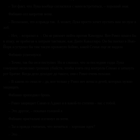
– Тот факт, что Лука вообще согласился с нами встретиться, – хороший знак.
Фабиано сел напротив меня.
– Возможно, это и правда так. А может, Лука просто хочет пустить нам по пуле в
лоб.
– Нет, – возразил я. – Он не рискнет пойти против Каморры. Вот Римо пошел бы
в атаку, не прибегая к хитрым тактикам, как Данте Кавалларо. Он бы поехал в Нью-
Йорк и устроил бы там такую кровавую бойню, какой Семья еще не видала.
Фабиано усмехнулся.
– Точно, так бы он и поступил. Но я слышал, что за последние годы Лука
совершил несколько громких убийств, чтобы взять под контроль Семью и заткнуть
рот Братве. Когда дело доходит до такого, они с Римо очень похожи.
– В каком-то смысле – да, вот только у Римо нет жены и детей, которых нужно
защищать.
Фабиано приподнял бровь.
– Римо защищает Савио и Адамо и в какой-то степени – нас с тобой.
– Это другое, – покачал головой я.
Фабиано пристально взглянул на меня.
– Ты и правда считаешь, что жениться – хорошая идея?
– Это…