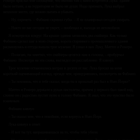
Ромеро прислал мне сообщение, что именно там с нами встретится Лука. Здание
было ветхим, а на территории не было ни души. Надо признать, Лука выбрал
неплохое место, где можно пытать и убивать.
– Ну, охренеть. – Фабиано скривил губы. – Я не планировал сегодня умирать.
– Никто из нас сегодня не умрет, – пообещал я, выходя из автомобиля.
Я осмотрелся вокруг. На крыше здания затаились два снайпера. Как только
Фабиано сделал шаг в мою сторону, ворота старинного промышленного здания
распахнулись и оттуда вышли трое мужчин. Я узнал в них Луку, Маттео и Ромеро.
– Полагаю, ты заметил, что снайперы целятся нам в головы, – пробурчал
Фабиано. Несмотря на эти слова, выглядел он расслабленно. Я кивнул.
Трое мужчин остановились метрах в десяти от нас. Лука бросил на меня
короткий оценивающий взгляд, прежде чем, прищурившись, посмотреть на Фабиано.
– Ты помнишь, что я тебе сказал, когда ты в прошлый раз был в Нью-Йорке?
Маттео и Ромеро держали в руках пистолеты, причем у первого был такой вид,
словно он с радостью пустит пулю в голову Фабиано. Я знал, что это чувство было
взаимным.
Фабиано кивнул:
– Ты сказал мне, что я покойник, если вернусь в Нью-Йорк.
Лука кивнул в ответ.
– И вот ты тут, напрашиваешься на то, чтобы тебя убили.