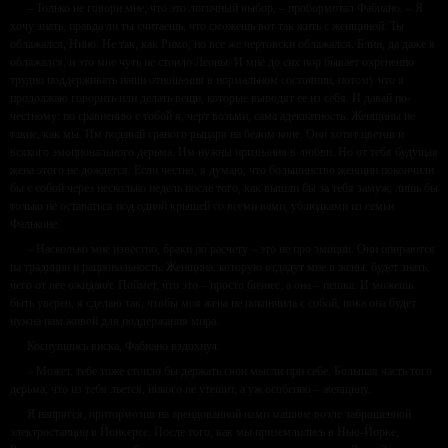
– Только не говори мне, что это логичный выбор, – пробормотал Фабиано. – Я
хочу знать, правда ли ты считаешь, что сможешь вот так жить с женщиной. Ты
облажался, Нино. Не так, как Римо, но все же чертовски облажался. Блин, да даже я
облажался, и это мне чуть не стоило Леоны. И мне до сих пор бывает охрененно
трудно поддерживать наши отношения в нормальном состоянии, потому что я
продолжаю говорить или делать вещи, которые выводят ее из себя. И давай по-
честному: по сравнению с тобой я, черт возьми, сама адекватность. Женщины не
такие, как мы. Им подавай сраного рыцаря на белом коне. Они хотят цветов и
всякого эмоционального дерьма. Им нужны признания в любви. Но от тебя будущая
жена этого не дождется. Если честно, я думаю, что большинство женщин покончили
бы с собой через несколько недель после того, как вышли бы за тебя замуж, лишь бы
только не оставаться под одной крышей со всеми вами, ублюдками из семьи
Фальконе.
– Насколько мне известно, браки по расчету – это не про эмоции. Они опираются
на традиции и рациональность. Женщина, которую отдадут мне в жены, будет знать,
чего от нее ожидают. Поймет, что это – просто бизнес, а она – пешка. И можешь
быть уверен, я сделаю так, чтобы моя жена не покончила с собой, пока она будет
нужна нам живой для поддержания мира.
Коснувшись виска, Фабиано вздохнул.
– Может, тебе тоже стоило бы держать свои мысли при себе. Большая часть того
дерьма, что из тебя льется, никого не утешит, а уж особенно – женщину.
Я напрягся, притормозив на арендованной нами машине возле заброшенной
электростанции в Йонкерсе. После того, как мы приземлились в Нью-Йорке,