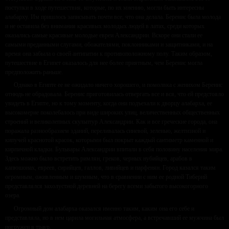
поступки в ходе путешествия, которые, по их мнению, могли быть интересны
алабарху. Им пришлось записывать почти все, что она делала. Беренис была молода
и не оставила без внимания красивых молодых людей в латах, среди которых
оказались самые красивые молодые евреи Александрии. Вскоре они стали ее
самыми преданными слугами, обожателями, поклонниками и защитниками, и на
время она забыла о своей антипатии к противоположному полу. Таким образом,
путешествие в Египет оказалось для нее более приятным, чем Беренис могла
предположить раньше.
Однако в Египте ее не ожидало ничего хорошего, и помолвка с женихом Беренис
отнюдь не обрадовала. Беренис приготовилась отвергать все и вся, что ей предстояло
увидеть в Египте, но к тому моменту, когда они подъехали к дворцу алабарха, ее
высокомерие поколебалось при виде широких улиц, величественных общественных
строений и великолепных скульптур Александрии. Как и все греческие города, она
поражала разнообразием зданий, переливалась синевой, зеленью, желтизной и
кипучей краснотой красок, которыми был покрыт каждый сантиметр каменной и
кирпичной кладки. Бульвары Александрии впитали в себя половину населения мира.
Здесь можно было встретить римлян, греков, черных нубийцев, арабов в
капюшонах, евреев, сирийцев, галлов, ливийцев и парфенян. Город казался таким
огромным, оживленным и шумным, что в сравнении с ним ее родной Тиберий
представлялся захолустной деревней на берегу всеми забытого высокогорного
озера.
Огромный дом алабарха оказался именно таким, каким она его себе и
представляла, но в нем царила могильная атмосфера, а встречавший ее мужчина был
погружен в траур.