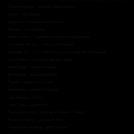
Симеон Баргиора – военный лидер сикариев.
Кипра – мать Беренис.
Друзилла – младшая сестра Беренис.
Мариам – сестра Беренис.
Марк Лисимах – младший сын алабарха Александрии.
Александр Лисимах – алабарх Александрии.
Германик Лат – легат в Палестине над торговой миссией Клавдия.
Енок Бенарон – начальник царской стражи.
Вибий Марк – проконсул Сирии.
Куспий Фад – прокуратор Иудеи.
Гиркан – старший сын Беренис.
Беренициан – второй сын Беренис.
Анат Берадин – купец.
Адам Бенур – оруженосец.
Гидеон Бенгармиш – глава дома Шломо в Тиберии.
Исмаэль Барфаби – верховный жрец.
Гиллель Бенгамалиель – брат Симеона.