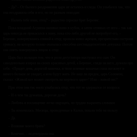
– Да? – От былого раздражения царя не осталось и следа. Он улыбался так, что
она поздравила себя и его, но по разным поводам.
– Налить тебе вина, отец? – радостно спросил брат Беренис.
Пока младший Агриппа наливал вино в кубок, а затем отпивал от него – так как
царь никогда не прикасался к вину, пока кто-либо другой не попробует его, –
Беренис, повернувшись спиной к отцу, прошла мимо жрецов, презрительно состроив
гримасу, на которую только оказалась способна шестнадцатилетняя девушка. Потом
она опять повернулась лицом к отцу.
Царь был польщен тем, что в роли дегустатора выступил его сын. Он
самодовольно взирал на своих красивых детей, а Беренис, глядя на него, думала про
себя: «Придет день, дорогой папочка, и твои зеленые кошачьи глаза погаснут и
ничего больше не увидят, а мои будут жить. Не наш ли предок, царь Соломон,
сказал: «Живой кот может смотреть на мертвого царя»? Или – живой пес?
При этом она так мило улыбалась отцу, что тот не удержался от вопроса:
– И о чем ты думаешь, дорогая дочь?
– Любовь и восхищение легко ощущать, но трудно выразить словами.
– Ты изменилась. Месяцы, проведенные в Калки, пошли тебе на пользу.
– Да.
– Влияние моего брата?
– Конечно, – подтвердила она.