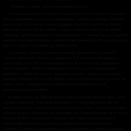
– Чудесные создания, – произнесла Беренис на латыни.
Тут священники стали так быстро заглатывать еду, что чуть было не подавились.
Потом они рукавами отерли губы, приосанились, наклонили туловища и застыли в
позе, которая, по их мнению, должна выражать обретенное достоинство. Жрецы
повернулись к столу, где был накрыт завтрак, и устремили свой взор на длинное
помещение, одна сторона которого выходила к морю. От нижних садов его отделяли
тонкой резьбы кедровые перила. Священники насторожили уши. Послышались шаги
царя и его свиты, сопровождаемые звоном оружия.
Отец Беренис Агриппа в одночасье из негодяя превратился в достойного
человека, царь порока стал царем добродетели. Как многие новообращенные в
другую веру, он мог бы стать непереносимым в своих поступках и нетерпимым в
новых убеждениях. В порыве добродетели он мог бы сделать существование
окружающих еще более тяжелым, чем раньше. Беренис с ранних лет отличалась
наблюдательностью. И в свои шестнадцать хорошо помнила Агриппу грешного. Во
всяком случае, возвращение его из Иерусалима в Тиберий сразу после
произошедших с ним перемен.
Все происходило так. Три года назад во время праздника урожая Саккот король
Агриппа отправился в Иерусалим. Поступок этот в те времена был не так уж и
безопасен. Калигулу, садиста и развратника, императора Рима, убили (долгожданное
событие, которое с благодарностью восприняло все Средиземноморье), на его место
призвали мягкого просвещенного Клавдия. Как и многие цивилизованные и
образованные римляне, Клавдий был юдофилом и к тому же компаньоном
Агриппы. Широким и великодушным жестом он добавил к скромным владениям