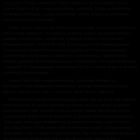
чем за грехи. Однако, повзрослев, Беренис убедилась, что холодный взгляд или
строгое слово в той же степени плодотворны, что и битье. К тому же такой метод
воспитания освобождал ее душу от угрызений совести, которые мучили Беренис
после экзекуций над служанкой.
Таким образом, и на этот раз строгого взгляда Беренис оказалось достаточно для
Габо, которая поняла, что ее хозяйка не настроена спорить. Она наденет зеленое с
красным, золотые туфли, золотой пояс и набросит золотую сетку на волосы.
Откровенно говоря, эти цвета ей к лицу. К шестнадцати годам Беренис расцвела.
Она была выше большинства девушек ее возраста, скуластое лицо отличалось
исключительно чистой кожей, большие руки, длинные пальцы, широкие плечи и
крепкий, правильно очерченный подбородок подчеркивали в ней характерный облик
хасмонянки. Рот был широковат, нос великоват. Но весь ее облик не имел и признака
идумейского происхождения.
Беренис была худым, непривлекательным, неуклюжим ребенком, а к
шестнадцати годам превратилась в интересную девушку, выделявшуюся среди
других в царстве своего отца. А отец ее был царем. Она же – царевной.
Беренис можно было бы назвать и царицей, однако сама мысль об этом вызывала
у нее отвращение. По своему масштабу и влиянию она была царицей маленького,
неавторитетного, даже заштатного городка Калки в Ливане. Царь Калки, ее муж,
приходился ей дядей, и к этому замужеству ее принудил отец десять месяцев назад.
Этим утром, когда задул знойный ветер, ей впервые захотелось, чтобы ее муж и
дядя, Ирод Калки, был бы рядом с ней. Он не переносил жару. А в Калки климат
прохладный – одна из немногих радостей города. Она слегка улыбнулась при мысли,
что он появится на такой жаре и на его лысине проступит красное пятно от