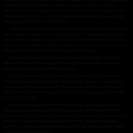
Хасмона, являвшегося отцом пяти великих Маккавеев. В этом можно было увидеть
и преднамеренное оскорбление, но можно и по-умному принять за тонкую
дипломатию, вежливую предусмотрительность против возможных препятствий к
предложенному браку. В другой раз Агриппу охватила бы ярость, но он обуздал
себя и продолжил чтение с легкой дрожью.
…бриллиантов, продолжал автор письма, которые не потускнеют от намечаемого
союза. Он много слышал об уме и красоте Беренис, о ее прекрасной коже и рыжих
волосах царицы и жрицы, которыми во многих поколениях отмечены племя Леви и
дом Аарона. Он надеется, что Беренис проявит терпение к его сыну, доброму и
нежному юноше, но слабому телом и подверженному недугам…
На последнее замечание Агриппа пожал плечами. Замужество – оно и есть
замужество. Августейшие отпрыски не лошади, которых покупают, продают и
выращивают ради силы и спортивного характера.
Агриппа должен понять, продолжал в своем послании алабарх, насколько он
любит своего сына Марка, и нет слов, чтобы выразить чувства, с которыми он
соглашается на его брак с Беренис. И чтобы показать, как он будет любить свою
будущую невестку, посылает царю Агриппе скромный подарок из двух талантов
золота и трех серебра.
Агриппу потряс и привел в трепет этот роскошный даже для царской особы
подарок, ведь в мире нашлось бы от силы пять царей, способных собрать такое
богатство, никто из них не смог бы позволить себе вручить его в качестве даже не
приданого, а просто по доброте душевной. И вовсе не страшно, что Лисимах
пренебрег в письме предками Агриппы по линии Ирода. За такие деньги Агриппа
готов отречься от Ирода вообще.