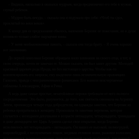
– Видишь, насколько я оказался мудрым, когда предназначил его тебе в мужья,
глупый ребенок.
– Мудрее быть некуда, – сказала она и подумала про себя: «Чтоб ты сдох,
проклятый во веки веков».
К концу дня ее предсказание сбылось, напомнив Беренис ее пожелания, но в душе
возникло только слабое ощущение вины.
– У меня необыкновенная память, – сказала она тогда брату. – Я очень хорошо
все запоминаю.
До первой помолвки Беренис обращала мало внимания на своего отца, а тот, в
свою очередь, почти не замечал ее. Можно сказать, он был занят другим. Молодой
красивый царевич рода Ирода, но без настоящего царства. Чтобы как-то
компенсировать его запросы, ему выделили лишь незначительную провинцию
Галилею, правда с неограниченными финансами. Его манили неисчерпаемые
соблазны Александрии, Афин и Рима.
А ведь даже самые простые, незатейливые пороки требовали от него полного
сосредоточения. Это было, разумеется, до того, как святость снизошла на Агриппу.
Затем, проповедуя четыре года добродетели, он однажды заметил, что Беренис из
ребенка превратилась в женщину. Произошла та заметная перемена, которая
случается с молодыми девушками в возрасте пятнадцати, четырнадцати, тринадцати
и даже двенадцати лет. Царь Агриппа сделал свое открытие, когда Беренис
исполнилось лет четырнадцать – пятнадцать. Он нашел ее высокой, полногрудой,
широкобедрой, с веснушчатым лицом, медным отливом кожи, рыжими волосами,
искрящимися зелеными глазами, привлекательной своей необычной, диковинной