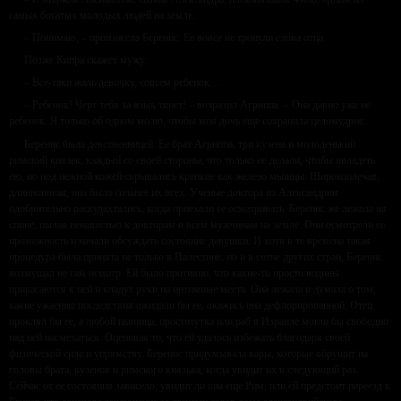
самых богатых молодых людей на земле.
– Понимаю, – произнесла Беренис. Ее вовсе не тронули слова отца.
Позже Кипра скажет мужу:
– Все-таки жаль девочку, совсем ребенок…
– Ребенок! Черт тебя за язык тянет! – возразил Агриппа. – Она давно уже не
ребенок. Я только об одном молю, чтобы моя дочь еще сохранила целомудрие.
Беренис была девственницей. Ее брат Агриппа, три кузена и молоденький
римский князек, каждый со своей стороны, что только не делали, чтобы овладеть
ею, но под нежной кожей скрывались крепкие как железо мышцы. Широкоплечая,
длинноногая, она была сильнее их всех. Ученые доктора из Александрии
одобрительно раскудахтались, когда приехали ее осматривать. Беренис же лежала на
спине, пылая ненавистью к докторам и всем мужчинам на земле. Они осмотрели ее
промежность и начали обсуждать состояние девушки. И хотя в те времена такая
процедура была принята не только в Палестине, но и в сотне других стран, Беренис
возмущал не сам осмотр. Ей было противно, что какие-то простолюдины
прикасаются к ней и кладут руки на интимные места. Она лежала и думала о том,
какие ужасные последствия ожидали бы ее, окажись она дефлорированной. Отец
проклял бы ее, а любой пьяница, проститутка или раб в Израиле могли бы свободно
над ней насмехаться. Оценивая то, что ей удалось избежать благодаря своей
физической силе и упрямству, Беренис придумывала кары, которые обрушит на
головы брата, кузенов и римского князька, когда увидит их в следующий раз.
Сейчас от ее состояния зависело, увидит ли она еще Рим, или ей предстоит переезд в