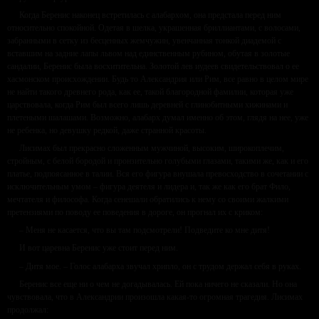
Когда Беренис наконец встретилась с алабархом, она предстала перед ним
относительно спокойной. Одетая в шелка, украшенная бриллиантами, с волосами,
забранными в сетку из бесценных жемчужин, увенчанная тонкой диадемой с
вставшим на задние лапы львом над единственным рубином, обутая в золотые
сандалии, Беренис была восхитительна. Золотой лев иудеев свидетельствовал о ее
хасмонском происхождении. Будь то Александрия или Рим, все равно в целом мире
не найти такого древнего рода, как ее, такой благородной фамилии, которая уже
царствовала, когда Рим был всего лишь деревней с глинобитными хижинами и
плетеными шалашами. Возможно, алабарх думал именно об этом, глядя на нее, уже
не ребенка, но девушку редкой, даже странной красоты.
Лисимах был прекрасно сложенным мужчиной, высоким, широкоплечим,
стройным, с белой бородой и пронзительно голубыми глазами, такими же, как и его
платье, подпоясанное в талии. Вся его фигура внушала превосходство в сочетании с
исключительным умом – фигура деятеля и лидера и, так же как его брат Фило,
мечтателя и философа. Когда сенешали обратились к нему со своими жалкими
претензиями по поводу ее поведения в дороге, он прогнал их с криком:
– Меня не касается, что вы там подсмотрели! Подведите ко мне дитя!
И вот царевна Беренис уже стоит перед ним.
– Дитя мое. – Голос алабарха звучал хрипло, он с трудом держал себя в руках.
Беренис все еще ни о чем не догадывалась. Ей пока ничего не сказали. Но она
чувствовала, что в Александрии произошла какая-то огромная трагедия. Лисимах
продолжал: