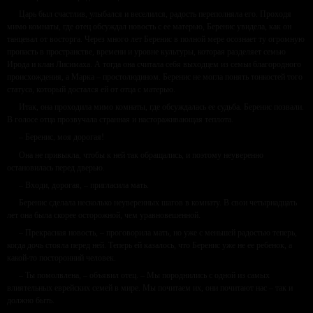
Царь был счастлив, улыбался и веселился, радость переполняла его. Проходя
мимо комнаты, где отец обсуждал новость с ее матерью, Беренис увидела, как он
танцевал от восторга. Через много лет Беренис в полной мере осознает ту огромную
пропасть в пространстве, времени и уровне культуры, которая разделяет семью
Ирода и клан Лисимаха. А тогда она считала себя выходцем из семьи благородного
происхождения, а Марка – простолюдином. Беренис не могла понять тонкостей того
статуса, который достался ей от отца с матерью.
Итак, она проходила мимо комнаты, где обсуждалась ее судьба. Беренис позвали.
В голосе отца прозвучала странная и настораживающая теплота.
– Беренис, моя дорогая!
Она не привыкла, чтобы к ней так обращались, и поэтому неуверенно
остановилась перед дверью.
– Входи, дорогая, – пригласила мать.
Беренис сделала несколько неуверенных шагов в комнату. В свои четырнадцать
лет она была скорее осторожной, чем уравновешенной.
– Прекрасная новость, – проговорила мать, но уже с меньшей радостью теперь,
когда дочь стояла перед ней. Теперь ей казалось, что Беренис уже не ее ребенок, а
какой-то посторонний человек.
– Ты помолвлена, – объявил отец. – Мы породнились с одной из самых
влиятельных еврейских семей в мире. Мы почитаем их, они почитают нас – так и
должно быть.