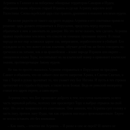
Агриппы в Галилее и на побережье обширные территории Самарии и Иудеи,
объединив таким образом старый Израиль и сделав Агриппу королем всей
Палестины. Снова еврейский царь стал править древними и новыми землями иудеев.
На волне радости от такого щедрого подарка Агриппа и его советники приняли
решение: царь должен отправиться в Иерусалим, предстать перед евреями,
обратиться к ним и завоевать их доверие. Но это легче сказать, чем сделать. Агриппа
правил еврейскими землями, что совсем не означало признание евреев. В глазах
народа он все еще оставался царем зла, интриганом, поработителем и убийцей. Его
осуждали за то, что живет он как язычник, обучает детей так же бегло говорить по-
гречески и на латыни, как и на арамейском – языке народа Израиля или иврите –
священном языке Торы, воспитывает их на языческий манер и прививает языческие
знания, противоречащие Закону иудеев.
Не так-то просто оказалось Агриппе отправиться в Иерусалим на праздник
Саккот и объявить, что он займет свое место напротив Храма, в Святая Святых, и
там с Торой в руках прочитает то, что укажет ему Бог Иегова. И пусть в тех строках
прозвучит его судьба и будущее, а также воля Божья. Ведь не римский император
ставит его царем евреев, а сами евреи.
Агриппа счел, что Бог проявляет доброту к тем, кто готов выполнить за него
часть черновой работы, поэтому сам просмотрел Тору и выбрал отрывок на свой
вкус. Но он не понравился его советникам. Они заявили, что Агриппа сует голову в
пасть льву, причем льву Иуды, так как отрывок выглядел провокационным. Евреи
не могли оставить это без внимания.
– Как знать, – ответил им Агриппа. – И разве я сам не еврей? И ничего не