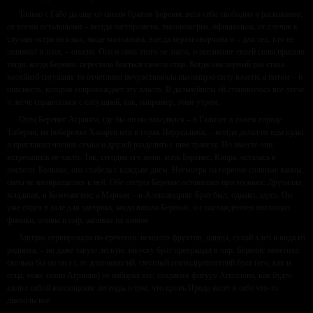
Только с Габо да еще со своим братом Беренис вела себя свободно и раскованно;
со всеми остальными – всегда насторожена, высокомерна, официальна, от случая к
случаю остра на язык, чаще молчалива, всегда неразговорчива и – для тех, кто ее
понимал и знал, – опасна. Она и сама этого не знала, и осознание своей силы пришло
тогда, когда Беренис перестала бояться своего отца. Когда она первый раз стала
хозяйкой ситуации, то отчетливо почувствовала пьянящую силу власти, а потом – и
опасность, которая сопровождает эту власть. В дальнейшем ей становилось все легче
и легче справляться с ситуацией, как, например, этим утром.
Отец Беренис Агриппа, где бы он ни находился – в Галилее в своем городе
Тиберии, на побережье Хазареи или в горах Иерусалима, – всегда делал из еды культ
и приглашал членов семьи и друзей разделить с ним трапезу. Но вместе они
встречались не часто. Так, сегодня его жена, мать Беренис, Кипра, осталась в
постели. Больная, она слабела с каждым днем. Несмотря на горячие соляные ванны,
силы не возвращались к ней. Обе сестры Беренис оставались при мужьях: Друзилла,
младшая, в Коммангене, а Мариам – в Александрии. Брат был, однако, здесь. Он
уже сидел в зале для завтрака, когда вошла Беренис, и с наслаждением поглощал
финики, оливы и сыр, запивая их вином.
Завтрак сервировали по-гречески: немного фруктов, оливы, сухой хлеб и вода из
родника, – но даже такую легкую закуску брат превращал в пир. Беренис заметила:
сколько бы он ни ел, ее длинноногий, смуглый семнадцатилетний брат (его, как и
отца, тоже звали Агриппа) не набирал вес, сохраняя фигуру Аполлона, как будто
являл собой воплощение легенды о том, что кровь Ирода несет в себе что-то
дьявольское.