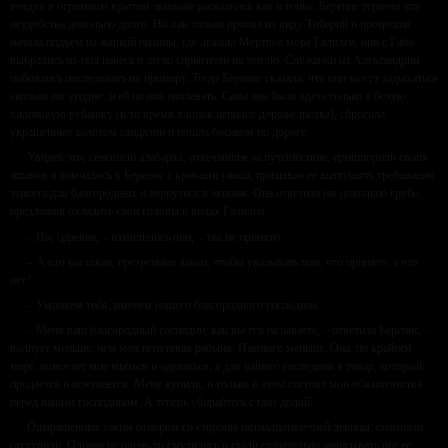
воздух в огромном крытом экипаже раскалился как в топке, Беренис терпела эти
неудобства довольно долго. Но как только пропал из виду Тиберий и процессия
начала подъем из жаркой низины, где лежало Мертвое море Галилеи, они с Габо
выбрались из-под навеса и легко спрыгнули на землю. Служанки из Александрии
побоялись последовать их примеру. Тогда Беренис сказала, что они могут задыхаться
сколько им угодно, и ей на них наплевать. Сама она была одета только в белую
хлопковую рубашку (в то время хлопок ценился дороже шелка), сбросила
украшенные золотом сандалии и пошла босиком по дороге.
Увидев это, сенешали алабарха, отвечавшие за путешествие, пришпорили своих
ишаков и помчались к Беренис с криками ужаса, призывая ее выполнять требования
этикета для благородных и вернуться в экипаж. Она ответила им довольно грубо,
предложив охладить свои головы в водах Галилеи.
– Но, царевна, – взмолились они, – так не принято.
– А кто вы такие, презренные лакеи, чтобы указывать мне, что принято, а что
нет?
– Умоляем тебя, именем нашего благородного господина.
– Меня ваш благородный господин, как вы его называете, – ответила Беренис, –
волнует меньше, чем моя непутевая рабыня. Намного меньше. Она, по крайней
мере, помогает мне мыться и одеваться, а для вашего господина я товар, который
продается и покупается. Меня купили, и только в этом состоят мои обязательства
перед вашим господином. А теперь убирайтесь с глаз долой!
Ошарашенные таким отпором со стороны пятнадцатилетней девицы, сенешали
отступили. Однако не очень-то смутились и стали старательно записывать все ее