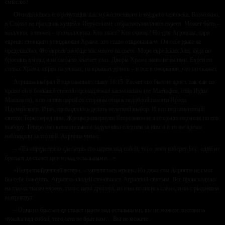
смыслю?
Отсюда пошла его репутация как мужественного и мудрого человека. Возможно,
в Саккот на праздник кущей в Иерусалиме собралось миллион евреев. Может быть –
миллион, а может – полмиллиона. Кто знает? Кто считал? Но для Агриппы, царя
евреев, стоящего у подножия Храма, это стало откровением. Он себе даже не
представлял, что евреев вообще так много на свете. Море еврейских лиц, куда ни
бросишь взгляд и на сколько хватает глаз. Дворы Храма наполнены ими. Евреи на
стенах Храма, евреи на улицах, на крышах домов – и все в ожидании, что он скажет.
Агриппа выбрал Второзаконие, главу 18:15. Расчет его был не прост, так как по
крови он в большей степени принадлежал хасмонянам (от Маттафея, отца Иуды
Маккавея), а по линии царей со стороны отца к недоброй памяти Ирода
Идумейского. Итак, приходилось делать нелегкий выбор. И вот пергаментный
свиток Торы перед ним. Жрецы развернули Второзаконие и открыли отрывок по его
выбору. Теперь они внимательно и задумчиво следили за ним и в то же время
наблюдали за толпой. Агриппа читал:
– «Ты определенно сделаешь его царем над собой, того, кого изберет Бог: один из
братьев да станет царем над остальными…»
«Непревзойденный актер», – удивлялись жрецы. Но даже сам Агриппа не смог
бы себе поверить. Агриппа-злодей становился Агриппой-святым. Все происходило
на глазах тысяч евреев, голос царя дрогнул, из глаз полились слезы, и он с рыданием
выкрикнул:
– Один из братьев да станет царем над остальными, вы не можете поставить
чужака над собой, того, кто не брат вам… Вы не можете.