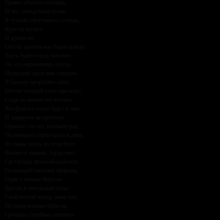
Приют убогого чухонца;
И лес, неведомый лучам
В тумане спрятанного солнца,
Кругом шумел.
И думал он:
Отсель грозить мы будем шведу,
Здесь будет город заложен
На зло надменному соседу.
Природой здесь нам суждено
В Европу прорубить окно,
Ногою твердой стать при море.
Сюда по новым им волнам
Все флаги в гости будут к нам
И запируем на просторе.
Прошло сто лет, и юный град,
Полнощных стран краса и диво,
Из тьмы лесов, из топи блат
Вознесся пышно, горделиво;
Где прежде финский рыболов,
Печальный пасынок природы,
Один у низких берегов
Бросал в неведомые воды
Свой ветхой невод, ныне там,
По оживленным берегам,
Громады стройные теснятся