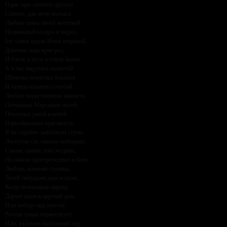
Одна заря сменить другую
Спешит, дав ночи полчаса.
Люблю зимы твоей жестокой
Недвижный воздух и мороз,
Бег санок вдоль Невы широкой,
Девичьи лица ярче роз,
И блеск и шум и говор балов,
А в час пирушки холостой
Шипенье пенистых бокалов
И пунша пламень голубой.
Люблю воинственную живость
Потешных Марсовых полей,
Пехотных ратей и коней
Однообразную красивость,
В их стройно зыблемом строю
Лоскутья сих знамен победных,
Сиянье шапок этих медных,
На сквозь простреленных в бою.
Люблю, военная столица,
Твоей твердыни дым и гром,
Когда полнощная царица
Дарует сына в царской дом,
Или победу над врагом
Россия снова торжествует,
Или, взломав свой синий лед,