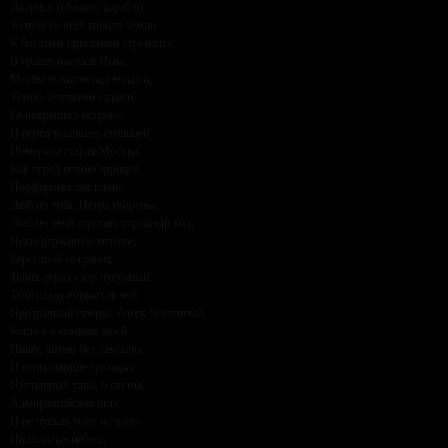
Дворцов и башен; корабли
Толпой со всех концов земли
К богатым пристаням стремятся;
В гранит оделася Нева;
Мосты повисли над водами;
Темно-зелеными садами
Ее покрылись острова,
И перед младшею столицей
Померкла старая Москва,
Как перед новою царицей
Порфироносная вдова.
Люблю тебя, Петра творенье,
Люблю твой строгий, стройный вид,
Невы державное теченье,
Береговой ее гранит,
Твоих оград узор чугунный,
Твоих задумчивых ночей
Прозрачный сумрак, блеск безлунный,
Когда я в комнате моей
Пишу, читаю без лампады,
И ясны спящие громады
Пустынных улиц, и светла
Адмиралтейская игла,
И не пуская тьму ночную
На золотые небеса,