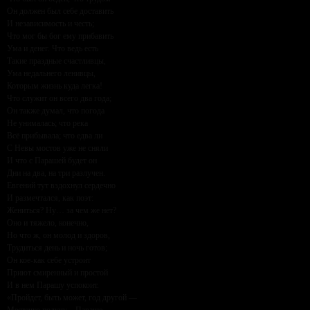
Он должен был себе доставить
И независимость и честь;
Что мог бы бог ему прибавить
Ума и денег. Что ведь есть
Такие праздные счастливцы,
Ума недальнего ленивцы,
Которым жизнь куда легка!
Что служит он всего два года;
Он также думал, что погода
Не унималась; что река
Всё прибывала; что едва ли
С Невы мостов уже не сняли
И что с Парашей будет он
Дни на два, на три разлучен.
Евгений тут вздохнул сердечно
И размечтался, как поэт:
Жениться? Ну… за чем же нет?
Оно и тяжело, конечно,
Но что ж, он молод и здоров,
Трудиться день и ночь готов;
Он кое-как себе устроит
Приют смиренный и простой
И в нем Парашу успокоит.
«Пройдет, быть может, год другой —