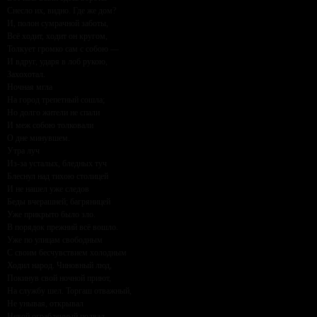
Снесло их, видно. Где же дом?
И, полон сумрачной заботы,
Всё ходит, ходит он кругом,
Толкует громко сам с собою —
И вдруг, ударя в лоб рукою,
Захохотал.
Ночная мгла
На город трепетный сошла;
Но долго жители не спали
И меж собою толковали
О дне минувшем.
Утра луч
Из-за усталых, бледных туч
Блеснул над тихою столицей
И не нашел уже следов
Беды вчерашней; багряницей
Уже прикрыто было зло.
В порядок прежний всё вошло.
Уже по улицам свободным
С своим бесчувствием холодным
Ходил народ. Чиновный люд,
Покинув свой ночной приют,
На службу шел. Торгаш отважный,
Не унывая, открывал
Невой ограбленный подвал,