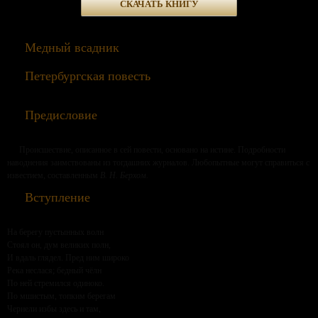
СКАЧАТЬ КНИГУ
Медный всадник
Петербургская повесть
Предисловие
Происшествие, описанное в сей повести, основано на истине. Подробности
наводнения заимствованы из тогдашних журналов. Любопытные могут справиться с
известием, составленным
В. Н. Берхом.
Вступление
На берегу пустынных волн
Стоял он, дум великих полн,
И вдаль глядел. Пред ним широко
Река неслася; бедный чёлн
По ней стремился одиноко.
По мшистым, топким берегам
Чернели избы здесь и там,