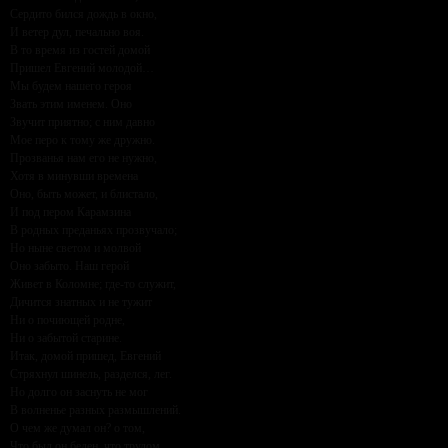
Сердито бился дождь в окно,
И ветер дул, печально воя.
В то время из гостей домой
Пришел Евгений молодой…
Мы будем нашего героя
Звать этим именем. Оно
Звучит приятно; с ним давно
Мое перо к тому же дружно.
Прозванья нам его не нужно,
Хотя в минувши времена
Оно, быть может, и блистало,
И под пером Карамзина
В родных преданьях прозвучало;
Но ныне светом и молвой
Оно забыто. Наш герой
Живет в Коломне; где-то служит,
Дичится знатных и не тужит
Ни о почиющей родне,
Ни о забытой старине.
Итак, домой пришед, Евгений
Стряхнул шинель, разделся, лег.
Но долго он заснуть не мог
В волненье разных размышлений.
О чем же думал он? о том,
Что был он беден, что трудом