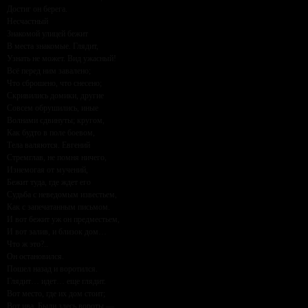
Достиг он берега.
Несчастный
Знакомой улицей бежит
В места знакомые. Глядит,
Узнать не может. Вид ужасный!
Всё перед ним завалено;
Что сброшено, что снесено;
Скривились домики, другие
Совсем обрушились, иные
Волнами сдвинуты; кругом,
Как будто в поле боевом,
Тела валяются. Евгений
Стремглав, не помня ничего,
Изнемогая от мучений,
Бежит туда, где ждет его
Судьба с неведомым известьем,
Как с запечатанным письмом.
И вот бежит уж он предместьем,
И вот залив, и близок дом…
Что ж это?..
Он остановился.
Пошел назад и воротился.
Глядит… идет… еще глядит.
Вот место, где их дом стоит;
Вот ива. Были здесь вороты —