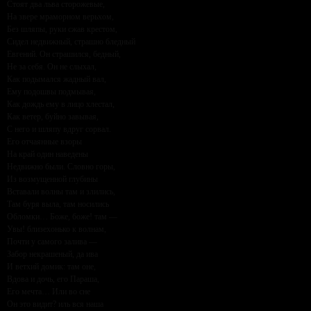
Стоят два льва сторожевые,
На звере мраморном верьхом,
Без шляпы, руки сжав крестом,
Сидел недвижный, страшно бледный
Евгений. Он страшился, бедный,
Не за себя. Он не слыхал,
Как подымался жадный вал,
Ему подошвы подмывая,
Как дождь ему в лицо хлестал,
Как ветер, буйно завывая,
С него и шляпу вдруг сорвал.
Его отчаянные взоры
На край один наведены
Недвижно были. Словно горы,
Из возмущенной глубины
Вставали волны там и злились,
Там буря выла, там носились
Обломки… Боже, боже! там —
Увы! близехонько к волнам,
Почти у самого залива —
Забор некрашеный, да ива
И ветхий домик: там оне,
Вдова и дочь, его Параша,
Его мечта… Или во сне
Он это видит? иль вся наша