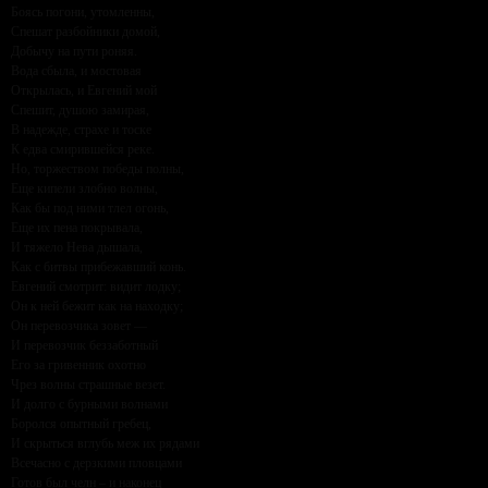
Боясь погони, утомленны,
Спешат разбойники домой,
Добычу на пути роняя.
Вода сбыла, и мостовая
Открылась, и Евгений мой
Спешит, душою замирая,
В надежде, страхе и тоске
К едва смирившейся реке.
Но, торжеством победы полны,
Еще кипели злобно волны,
Как бы под ними тлел огонь,
Еще их пена покрывала,
И тяжело Нева дышала,
Как с битвы прибежавший конь.
Евгений смотрит: видит лодку;
Он к ней бежит как на находку;
Он перевозчика зовет —
И перевозчик беззаботный
Его за гривенник охотно
Чрез волны страшные везет.
И долго с бурными волнами
Боролся опытный гребец,
И скрыться вглубь меж их рядами
Всечасно с дерзкими пловцами
Готов был челн – и наконец