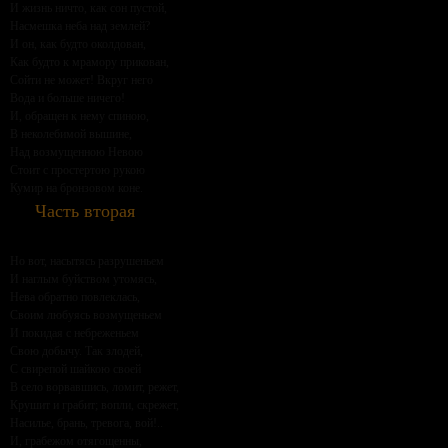
И жизнь ничто, как сон пустой,
Насмешка неба над землей?
И он, как будто околдован,
Как будто к мрамору прикован,
Сойти не может! Вкруг него
Вода и больше ничего!
И, обращен к нему спиною,
В неколебимой вышине,
Над возмущенною Невою
Стоит с простертою рукою
Кумир на бронзовом коне.
Часть вторая
Но вот, насытясь разрушеньем
И наглым буйством утомясь,
Нева обратно повлеклась,
Своим любуясь возмущеньем
И покидая с небреженьем
Свою добычу. Так злодей,
С свирепой шайкою своей
В село ворвавшись, ломит, режет,
Крушит и грабит; вопли, скрежет,
Насилье, брань, тревога, вой!..
И, грабежом отягощенны,