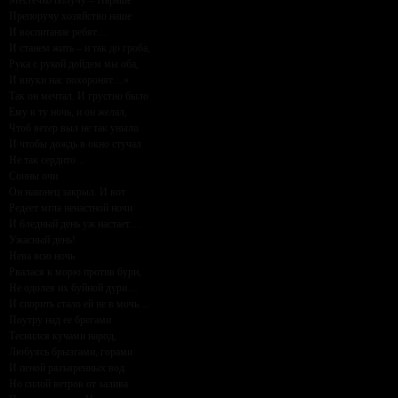
Местечко получу – Параше
Препоручу хозяйство наше
И воспитание ребят…
И станем жить – и так до гроба,
Рука с рукой дойдем мы оба,
И внуки нас похоронят…»
Так он мечтал. И грустно было
Ему в ту ночь, и он желал,
Чтоб ветер выл не так уныло
И чтобы дождь в окно стучал
Не так сердито…
Cонны очи
Он наконец закрыл. И вот
Редеет мгла ненастной ночи
И бледный день уж настает…
Ужасный день!
Нева всю ночь
Рвалася к морю против бури,
Не одолев их буйной дури…
И спорить стало ей не в мочь…
Поутру над ее брегами
Теснился кучами народ,
Любуясь брызгами, горами
И пеной разъяренных вод.
Но силой ветров от залива