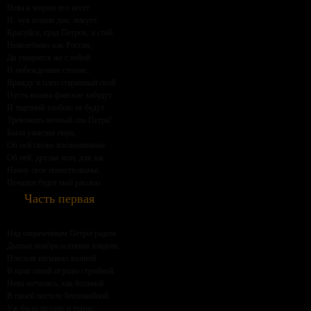
Нева к морям его несет
И, чуя вешни дни, ликует.
Красуйся, град Петров, и стой
Неколебимо как Россия,
Да умирится же с тобой
И побежденная стихия;
Вражду и плен старинный свой
Пусть волны финские забудут
И тщетной злобою не будут
Тревожить вечный сон Петра!
Была ужасная пора,
Об ней свежо воспоминанье…
Об ней, друзья мои, для вас
Начну свое повествованье.
Печален будет мой рассказ.
Часть первая
Над омраченным Петроградом
Дышал ноябрь осенним хладом.
Плеская шумною волной
В края своей ограды стройной,
Нева металась, как больной
В своей постеле беспокойной.
Уж было поздно и темно;