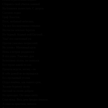
Сбираясь свой убыток важный
На ближнем выместить. С дворов
Свозили лодки.
Граф Хвостов,
Поэт, любимый небесами,
Уж пел бессмертными стихами
Несчастье невских берегов.
Но бедный, бедный мой Евгений…
Увы! его смятенный ум
Против ужасных потрясений
Не устоял. Мятежный шум
Невы и ветров раздавался
В его ушах. Ужасных дум
Безмолвно полон, он скитался.
Его терзал какой-то сон.
Прошла неделя, месяц – он
К себе домой не возвращался.
Его пустынный уголок
Отдал внаймы, как вышел срок,
Хозяин бедному поэту.
Евгений за своим добром
Не приходил. Он скоро свету
Стал чужд. Весь день бродил пешком,
А спал на пристани; питался