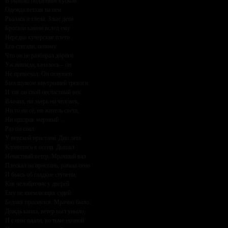
В окошко поданным куском.
Одежда ветхая на нем
Рвалась и тлела. Злые дети
Бросали камни вслед ему.
Нередко кучерские плети
Его стегали, потому
Что он не разбирал дороги
Уж никогда; казалось – он
Не примечал. Он оглушен
Был шумом внутренней тревоги.
И так он свой несчастный век
Влачил, ни зверь ни человек,
Ни то ни сё, ни житель света,
Ни призрак мертвый…
Раз он спал
У невской пристани. Дни лета
Клонились к осени. Дышал
Ненастный ветер. Мрачный вал
Плескал на пристань, ропща пени
И бьясь об гладкие ступени,
Как челобитчик у дверей
Ему не внемлющих судей.
Бедняк проснулся. Мрачно было:
Дождь капал, ветер выл уныло,
И с ним вдали, во тьме ночной