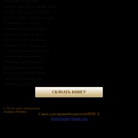
Перекликался часовой…
Вскочил Евгений; вспомнил живо
Он прошлый ужас; торопливо
Он встал; пошел бродить, и вдруг
Остановился – и вокруг
Тихонько стал водить очами
С боязнью дикой на лице.
Он очутился под столбами
Большого дома. На крыльце
С подъятой лапой, как живые,
Стояли львы сторожевые,
И прямо в темной вышине
Над огражденною скалою
Кумир с простертою рукою
Сидел на бронзовом коне.
Евгений вздрогнул. Прояснились
СКАЧАТЬ КНИГУ
© Не все права принадлежат
«Fantasy Worlds»
Cвязь для правообладателей/DMCA
abuse.books@gmail.com