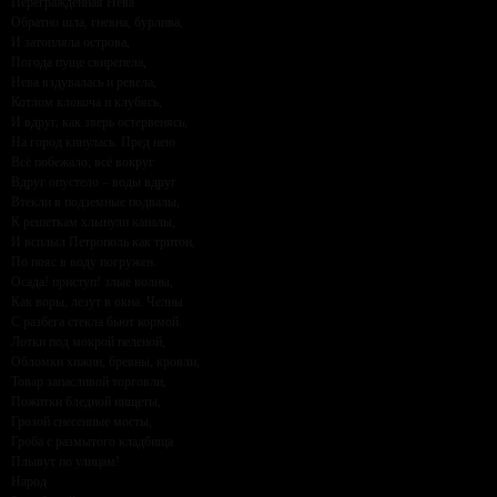
Перегражденная Нева
Обратно шла, гневна, бурлива,
И затопляла острова,
Погода пуще свирепела,
Нева вздувалась и ревела,
Котлом клокоча и клубясь,
И вдруг, как зверь остервенясь,
На город кинулась. Пред нею
Всё побежало; всё вокруг
Вдруг опустело – воды вдруг
Втекли в подземные подвалы,
К решеткам хлынули каналы,
И всплыл Петрополь как тритон,
По пояс в воду погружен.
Осада! приступ! злые волны,
Как воры, лезут в окна. Челны
С разбега стекла бьют кормой.
Лотки под мокрой пеленой,
Обломки хижин, бревны, кровли,
Товар запасливой торговли,
Пожитки бледной нищеты,
Грозой снесенные мосты,
Гроба с размытого кладбища
Плывут по улицам!
Народ