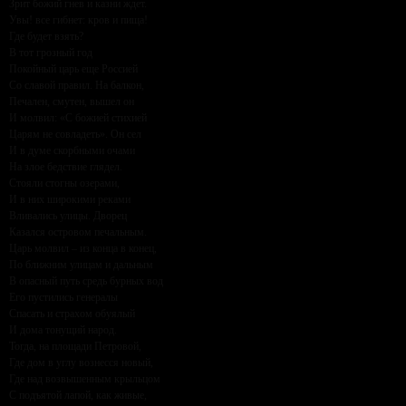
Зрит божий гнев и казни ждет.
Увы! все гибнет: кров и пища!
Где будет взять?
В тот грозный год
Покойный царь еще Россией
Со славой правил. На балкон,
Печален, смутен, вышел он
И молвил: «С божией стихией
Царям не совладеть». Он сел
И в думе скорбными очами
На злое бедствие глядел.
Стояли стогны озерами,
И в них широкими реками
Вливались улицы. Дворец
Казался островом печальным.
Царь молвил – из конца в конец,
По ближним улицам и дальным
В опасный путь средь бурных вод
Его пустились генералы
Спасать и страхом обуялый
И дома тонущий народ.
Тогда, на площади Петровой,
Где дом в углу вознесся новый,
Где над возвышенным крыльцом
С подъятой лапой, как живые,