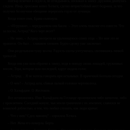
Ингвар вскочил в седло и, не оглядываясь, поскакал к замку. Дружина двинулась
следом. Ивар, проезжая мимо Хельги, сделал непристойный жест бедрами, за что
получил беззвучное обещание перерезать горло от лучницы.
Когда топот стих, Брана сплюнула.
– «Игрушки», – передразнила она басом. – Этот олень тяжелее его совести. Что
за послы, Астрид? Кого черт несет?
– Не знаю, – Астрид смотрела на удаляющуюся спину отца. – Но мне это не
нравится. Он был… слишком спокоен. Будто сделку уже заключил.
Они разделывали тушу молча. Радость охоты улетучилась, сменившись липкой
тревогой.
Когда они уже шли обратно к замку, ведя в поводу своих лошадей, груженных
мясом, Тора, которая шла последней, вдруг подала голос.
– Астрид… Я не хотела говорить при остальных. В прачечной болтали сегодня.
– О чем? – Астрид шла, сбивая палкой головки чертополоха.
– О Хальфдане. О Жестоком.
Все остановились. Имя Хальфдана на Готланде произносили либо шепотом, либо
с проклятием. Соседний конунг, чьи земли граничили с их землями, славился не
воинской доблестью, а тем, что любил слушать, как люди кричат.
– Что с ним? Сдох наконец? – спросила Хельга.
– Нет. Жена его померла. Берта.