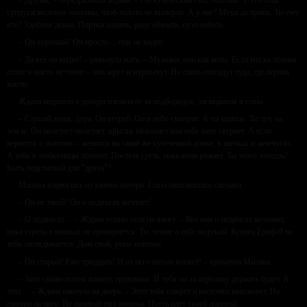
– Друзья, – передразнила Ждана. – Он купеческий сын, Милава! У его отца
сундуки железом окованы, чтоб золото не выперло. А у нас? Мука да травы. Ты ему
кто? Удобная девка. Портки зашить, рану обмыть, пузо набить.
– Он хороший! Он просто… еще не видит.
– Да все он видит! – рявкнула мать. – Мужики, они как коты. Если миска полная
стоит и никто не гонит – они жрут и мурлычут. Но спать они идут туда, где перина
мягче.
Ждана подошла к дочери и взяла её за подбородок, заглядывая в глаза.
– Слушай меня, дура. Он ястреб. Он в небо смотрит. А ты синица. Ты тут, на
земле. Он полетает-полетает, крылья обломает или себе шею свернет. А если
вернется с золотом – женится на такой же купеческой дочке, в шелках и жемчугах.
А тебя в любовницы позовет. Постель греть, пока жена рожает. Ты этого хочешь?
Быть подстилкой для "друга"?
Милава вырвалась из хватки матери. Глаза наполнились слезами.
– Он не такой! Он о подвигах мечтает!
– О подвигах… – Ждана устало села на лавку. – Все они о подвигах мечтают,
пока стрела в кишках не провернется. Ты лучше о себе подумай. Кузнец Ерофей на
тебя заглядывается. Дом свой, руки золотые.
– Он старый! Ему тридцать! И от него потом воняет! – крикнула Милава.
– Зато своим потом воняет, трудовым. И тебя он за королеву держать будет. А
этот… – Ждана кивнула на дверь. – Этот тебя сожрет и косточки выплюнет. Не
смотри на него. Не наливай ему молока. Пусть идет своей дорогой.