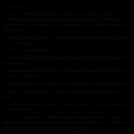
– Но отец…
– Цыц! – Ратибор ткнул пальцем в сторону складов. – Марш в амбар.
Пересчитать шкуры соболя. Каждую лично проверить на моль. Если найду хоть
одну плешивую в тюке первого сорта – будешь ими сортир в гарнизоне чистить до
зимы. Понял?
Свенельд скрипнул зубами. Хельги за спиной отца сочувственно развел руками,
мол, "попал ты, брат".
– Понял, – выдавил Свенельд.
– И чтоб к ужину закончил. Вечером Милава пирог с рыбой печет. Опоздаешь –
собакам отдам.
Ратибор развернулся и пошел прочь, печатая шаги. Прохор побежал следом, на
ходу что-то записывая.
Свенельд остался стоять в грязи. Злость кипела в нем, горячая и бесполезная.
– Мда, – протянул Хельги. – Жесткий он у тебя. Мой батя просто орет, а твой…
давит.
– Пошел он, – буркнул Свенельд. – «Весы», «шкуры»… К черту. Я докажу ему.
Я всем им докажу.
– Ага, – кивнул Хельги. – Только сначала соболей пересчитай. А то и правда
сортир чистить заставят. Пошли, я помогу. Заодно расскажешь, как ту варяжскую
дочку вчера клеил, врешь поди, что она тебе улыбнулась.