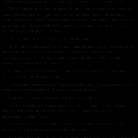
Через всю щеку шел старый шрам, стягивающий левый глаз в вечный прищур.
Перед Хальфданом стояло серебряное блюдо – добыча из последнего набега на
саксов. Он медленно, с хирургической точностью срезал мясо с кабаньей ноги
маленьким острым ножом. Отрезал – в рот. Прожевал. Глоток вина. Тишина вокруг
него была плотной, осязаемой. Даже пьяные дружинники старались говорить тише,
когда взгляд конунга падал в их сторону.
– Вина, – тихо сказал Хальфдан, не поднимая головы.
Из тени выступил молодой слуга – мальчишка лет четырнадцати, сын одного из
рабов, захваченных на востоке. Его руки дрожали. Все знали, что служить
Хальфдану за ужином – это как кормить с руки бешеного пса. Одно неверное
движение – и останешься без пальцев.
Мальчик подошел с кувшином. Глиняный сосуд был тяжелым. Он наклонил
горлышко над золотым кубком конунга.
Ручей темного вина, похожего на кровь, полился в чашу. Хальфдан жевал мясо,
глядя прямо в глаза парнишке. Взгляд был пустым, рыбьим.
Мальчик сглотнул, попытался отвести глаза – и дрогнул.
Струя вина дернулась. Темные капли упали на стол. Одна – жирная, красная
клякса – шлепнулась прямо на рукав дорогой шелковой рубахи конунга,
привезенной из Миклигарда.
В зале повисла мертвая тишина. Глом перестал жевать. Собаки под столом
перестали грызться. Казалось, даже огонь в очаге притих.
Мальчишка побледнел так, что стал похож на полотно. Он отшатнулся, прижимая