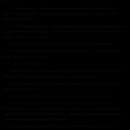
мясо.
– Это был не шлем, – пробурчал он, сплевывая в сторону (Милава только
закатила глаза, подставляя под плевок ведро с помоями). – Это Хвит. У него
перчатки с клепками.
– Хвит? Начальник стражи? – Милава покачала головой, снова смачивая тряпку
в отваре ромашки и коры дуба. – Свен, ты совсем дурной? Он же быка кулаком
глушит. Зачем ты к нему полез?
– Он сказал, что у меня меч только для того, чтобы в зубах ковыряться.
– И ты решил доказать обратное, подставив ему челюсть? – она надавила на
синяк, проверяя, цела ли кость.
– С-с-сука… больно же!
– Терпи. Кость цела. Но красавцем тебе неделю не быть. Как теперь торговать
пойдешь? Немцы приедут, подумают, у нас тут чума или война.
Свенельд откинул голову назад, упираясь затылком в бревенчатую стену. Он
прикрыл здоровый глаз.
– Плевать на немцев. Я ему все-таки врезал. В корпус. Он аж крякнул.
Милава смотрела на него сверху вниз. Смотрела на широкие плечи, на
золотистый пушок на груди, на капельки пота, стекающие по шее. Пальцы у нее
задрожали. Ей хотелось не вытирать кровь, а провести ладонью по этим мышцам,
прижаться щекой к горячей, побитой груди.
Она знала каждую родинку на его спине. Знала, как он пахнет – снегом и