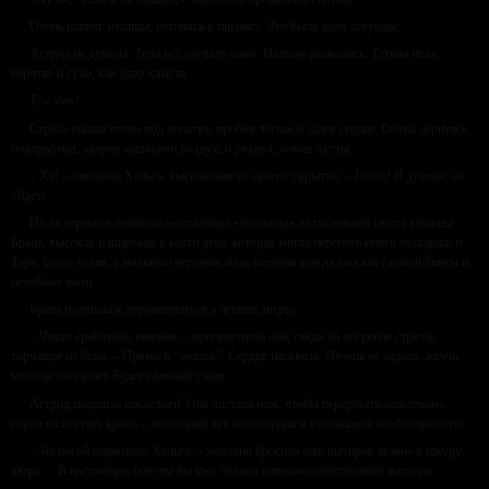
Олень напряг мышцы, готовясь к прыжку. Это была доля секунды.
Астрид не думала. Тело всё сделало само. Пальцы разжались. Тетива пела
коротко и сухо, как удар хлыста.
Тс-с-сок!
Стрела вошла точно под лопатку, пробив легкое и задев сердце. Олень дернулся,
подпрыгнул, ударив копытами воздух, и рухнул, ломая кусты.
– Ха! – завопила Хельга, выскакивая из своего укрытия. – Готов! Я думала, он
уйдет!
Из-за деревьев появились остальные «волчицы» из маленькой свиты княжны.
Брана, высокая и широкая в кости дева, которая могла перепить иного хускарла, и
Тора, более тихая, с мягкими чертами лица, которая всегда таскала с собой бинты и
целебные мази.
Брана подошла к дергающемуся в агонии зверю.
– Чисто сработала, княжна, – присвистнула она, глядя на оперение стрелы,
торчащее из бока. – Прямо в "мешок". Сердце насквозь. Печень не задела, желчь
мясо не попортит. Будет славный ужин.
Астрид подошла последней. Она достала нож, чтобы перерезать животному
горло и спустить кровь – последний акт милосердия и кулинарной необходимости.
– Ты ногой шаркнула, Хельга, – холодно бросила она, вытирая лезвие о шкуру
зверя. – В настоящем бою ты бы уже ловила кишками собственный желудок.