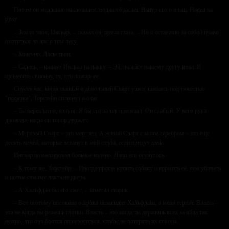
Потом он медленно наклонился, поднял браслет. Вытер его о плащ. Надел на
руку.
– Земля твоя, Ингвар, – сказал он, пряча глаза. – Но я оставляю за собой право
охотиться на лис в том лесу.
– Конечно. Лисы твои.
– Садись, – кивнул Ингвар на лавку. – Эй, налейте нашему другу вина. И
принесите свинину, ту, что пожирнее.
Спустя час, когда пьяный и довольный Сварт ушел, шатаясь под тяжестью
"подарка", Торстейн сплюнул в очаг.
– Ты переплатил, конунг. Я бы его за так прирезал. Он слабый. У него рука
дрожала, когда он топор держал.
– Мертвый Сварт – это мертвец. А живой Сварт с моим серебром – это еще
десять мечей, которые встанут в мой строй, если придут даны.
Ингвар помассировал больное колено. Лицо его осунулось.
– К тому же, Торстейн… Иногда проще купить собаку и кормить её, чем убивать
и потом самому лаять на дверь.
– А Хальфдан бы его сжег, – заметил старик.
– Вот поэтому половина острова ненавидит Хальфдана, а меня терпят. Власть –
это не когда ты режешь глотки. Власть – это когда ты держишь всех за яйца так
нежно, что они боятся пошевелиться, чтобы не потерять их совсем.