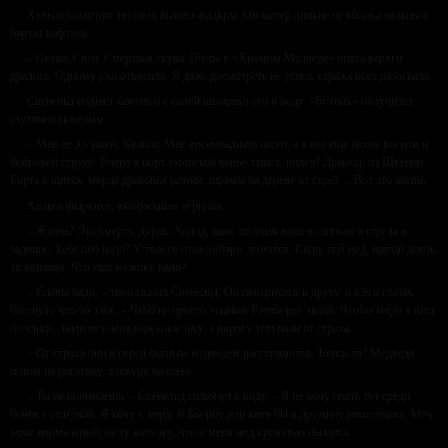
Хельги хохотнул, но смех вышел жидким. Он вытер липкие от яблока пальцы о
бархат кафтана.
– Скука, Свен. Смертная скука. Вчера в «Хромом Медведе» опять варяги
дрались. Одному ухо откусили. Я даже досмотреть не успел, стража всех разогнала.
Свенельд поднял камень и с силой швырнул его в воду. «Бултых» получился
глухим и тяжелым.
– Мне не до ушей, Хельги. Мне восемнадцать весен, а я все еще пахну воском и
бобровой струей. Вчера в порт «морской конь» зашел, видел? Драккар из Швеции.
Борта в щитах, морда драконья резная, шрамы на дереве от стрел… Вот это жизнь.
Хельги фыркнул, выбрасывая огрызок.
– Жизнь? Это смерть, дурак. Холод, вши, соленая вода в сапогах и стрела в
заднице. Тебе оно надо? У твоего отца амбары ломятся. Сиди, пей мед, щипай девок
за задницы. Что еще мужику надо?
– Славы надо, – тихо сказал Свенельд. Он повернулся к другу, и в его глазах
блеснуло что-то злое. – Чтоб не просто «сыном Ратибора» звали. Чтобы когда я шел
по улице, люди не кланялись кошельку, а дорогу уступали от страха.
– От страха они и перед пьяным медведем расступаются. Толку-то? Медведя
потом на рогатину, а шкуру на стену.
– Ты не понимаешь, – Свенельд сплюнул в воду. – Я не хочу гнить тут среди
бочек с селедкой. Я хочу в хирд. К Бьорну или хотя бы в дружину наместника. Меч
хочу нормальный, не ту железку, что у меня под кроватью пылится.