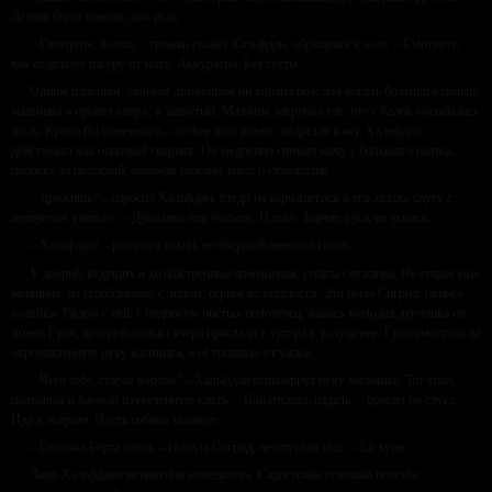
Лезвие было тонким, как игла.
– Смотрите, волки, – громко сказал Хальфдан, обращаясь к залу. – Смотрите,
как отделяют шкуру от мяса. Аккуратно. Без суеты.
Одним плавным, точным движением он вонзил нож под ноготь большого пальца
мальчика и провел вверх, к запястью. Мальчик закричал так, что с балок посыпалась
пыль. Крови было немного – лезвие шло ровно, подрезая кожу. Хальфдан
действовал как опытный скорняк. Он медленно снимал кожу с большого пальца,
полоску за полоской, обнажая розовое мясо и сухожилия.
– Дрожишь? – спросил Хальфдан, глядя на корчащегося в его хватке слугу с
интересом ученого. – Дрожишь еще больше. Плохо. Значит, урок не усвоен.
– Хальфдан! – раздался тихий, но твердый женский голос.
У дверей, ведущих в хозяйственные помещения, стояла служанка. Не старая еще
женщина, но сгорбленная, с лицом, серым от усталости. Это была Сигрид, нянька
хозяйки. Рядом с ней, с подносом чистых полотенец, жалась молодая девчонка по
имени Гунн, которую только вчера прислали с хутора в услужение. Гунн смотрела на
окровавленную руку мальчика, и её тошнило от ужаса.
– Чего тебе, старая ворона? – Хальфдан отшвырнул руку мальчика. Тот упал,
подвывая и баюкая изувеченную кисть. – Вон отсюда, падаль, – бросил он слуге. –
Иди в псарню. Пусть собаки залижут.
– Госпожа Берта зовет, – сказала Сигрид, не опуская глаз. – Ей хуже.
Лицо Хальфдана мгновенно изменилось. Садистская усмешка исчезла,