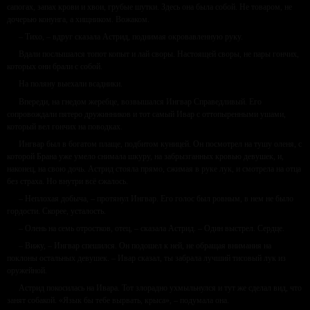
сапогах, запах крови и хвои, грубые шутки. Здесь она была собой. Не товаром, не
дочерью конунга, а хищником. Вожаком.
– Тихо, – вдруг сказала Астрид, поднимая окровавленную руку.
Вдали послышался топот копыт и лай своры. Настоящей своры, не пары гончих,
которых они брали с собой.
На поляну выехали всадники.
Впереди, на гнедом жеребце, возвышался Ингвар Справедливый. Его
сопровождали пятеро дружинников и тот самый Ивар с оттопыренными ушами,
который вел гончих на поводках.
Ингвар был в богатом плаще, подбитом куницей. Он посмотрел на тушу оленя, с
которой Брана уже умело снимала шкуру, на забрызганных кровью девушек, и,
наконец, на свою дочь. Астрид стояла прямо, сжимая в руке лук, и смотрела на отца
без страха. Но внутри всё сжалось.
– Неплохая добыча, – протянул Ингвар. Его голос был ровным, в нем не было
гордости. Скорее, усталость.
– Олень на семь отростков, отец, – сказала Астрид. – Один выстрел. Сердце.
– Вижу, – Ингвар спешился. Он подошел к ней, не обращая внимания на
поклоны остальных девушек. – Ивар сказал, ты забрала лучший тисовый лук из
оружейной.
Астрид покосилась на Ивара. Тот злорадно ухмыльнулся и тут же сделал вид, что
занят собакой. «Язык бы тебе вырвать, крыса», – подумала она.