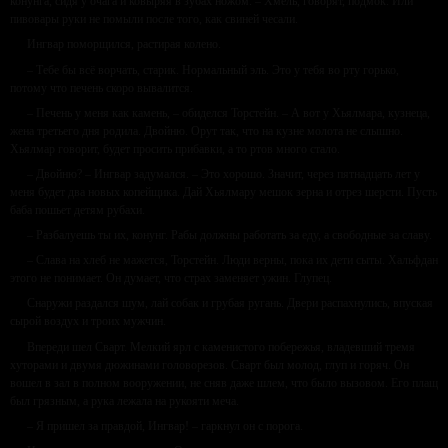
конунга, сидя у очага и ковыряя в зубах ножом. – Хмель, говорят, подмок. Или
пивовары руки не помыли после того, как свиней чесали.
Ингвар поморщился, растирая колено.
– Тебе бы всё ворчать, старик. Нормальный эль. Это у тебя во рту горько,
потому что печень скоро вывалится.
– Печень у меня как камень, – обиделся Торстейн. – А вот у Хьялмара, кузнеца,
жена третьего дня родила. Двойню. Орут так, что на кузне молота не слышно.
Хьялмар говорит, будет просить прибавки, а то ртов много стало.
– Двойню? – Ингвар задумался. – Это хорошо. Значит, через пятнадцать лет у
меня будет два новых копейщика. Дай Хьялмару мешок зерна и отрез шерсти. Пусть
баба пошьет детям рубахи.
– Разбалуешь ты их, конунг. Рабы должны работать за еду, а свободные за славу.
– Слава на хлеб не мажется, Торстейн. Люди верны, пока их дети сыты. Хальфдан
этого не понимает. Он думает, что страх заменяет ужин. Глупец.
Снаружи раздался шум, лай собак и грубая ругань. Двери распахнулись, впуская
сырой воздух и троих мужчин.
Впереди шел Сварт. Мелкий ярл с каменистого побережья, владевший тремя
хуторами и двумя дюжинами головорезов. Сварт был молод, глуп и горяч. Он
вошел в зал в полном вооружении, не сняв даже шлем, что было вызовом. Его плащ
был грязным, а рука лежала на рукояти меча.
– Я пришел за правдой, Ингвар! – гаркнул он с порога.