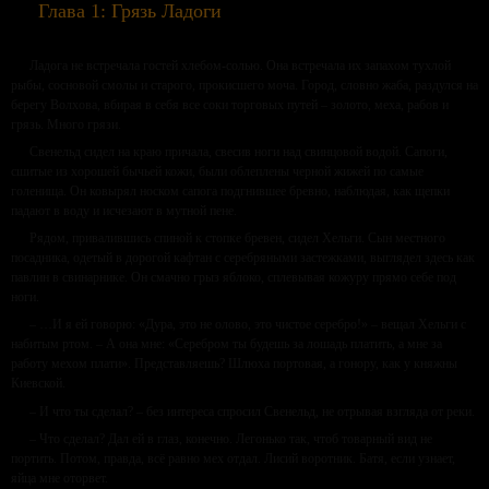
Глава 1: Грязь Ладоги
Ладога не встречала гостей хлебом-солью. Она встречала их запахом тухлой
рыбы, сосновой смолы и старого, прокисшего моча. Город, словно жаба, раздулся на
берегу Волхова, вбирая в себя все соки торговых путей – золото, меха, рабов и
грязь. Много грязи.
Свенельд сидел на краю причала, свесив ноги над свинцовой водой. Сапоги,
сшитые из хорошей бычьей кожи, были облеплены черной жижей по самые
голенища. Он ковырял носком сапога подгнившее бревно, наблюдая, как щепки
падают в воду и исчезают в мутной пене.
Рядом, привалившись спиной к стопке бревен, сидел Хельги. Сын местного
посадника, одетый в дорогой кафтан с серебряными застежками, выглядел здесь как
павлин в свинарнике. Он смачно грыз яблоко, сплевывая кожуру прямо себе под
ноги.
– …И я ей говорю: «Дура, это не олово, это чистое серебро!» – вещал Хельги с
набитым ртом. – А она мне: «Серебром ты будешь за лошадь платить, а мне за
работу мехом плати». Представляешь? Шлюха портовая, а гонору, как у княжны
Киевской.
– И что ты сделал? – без интереса спросил Свенельд, не отрывая взгляда от реки.
– Что сделал? Дал ей в глаз, конечно. Легонько так, чтоб товарный вид не
портить. Потом, правда, всё равно мех отдал. Лисий воротник. Батя, если узнает,
яйца мне оторвет.