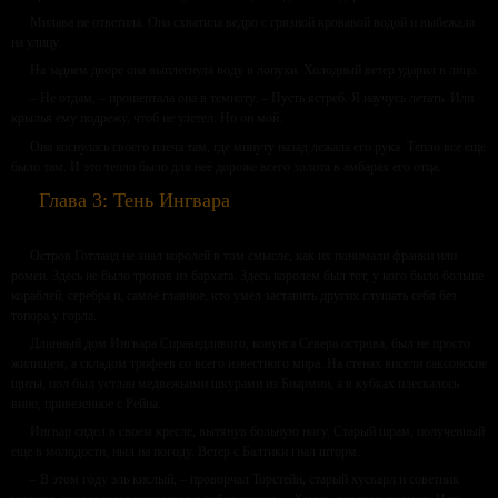
Милава не ответила. Она схватила ведро с грязной кровавой водой и выбежала
на улицу.
На заднем дворе она выплеснула воду в лопухи. Холодный ветер ударил в лицо.
– Не отдам, – прошептала она в темноту. – Пусть ястреб. Я научусь летать. Или
крылья ему подрежу, чтоб не улетел. Но он мой.
Она коснулась своего плеча там, где минуту назад лежала его рука. Тепло все еще
было там. И это тепло было для неё дороже всего золота в амбарах его отца.
Глава 3: Тень Ингвара
Остров Готланд не знал королей в том смысле, как их понимали франки или
ромеи. Здесь не было тронов из бархата. Здесь королем был тот, у кого было больше
кораблей, серебра и, самое главное, кто умел заставить других слушать себя без
топора у горла.
Длинный дом Ингвара Справедливого, конунга Севера острова, был не просто
жилищем, а складом трофеев со всего известного мира. На стенах висели саксонские
щиты, пол был устлан медвежьими шкурами из Биармии, а в кубках плескалось
вино, привезенное с Рейна.
Ингвар сидел в своем кресле, вытянув больную ногу. Старый шрам, полученный
еще в молодости, ныл на погоду. Ветер с Балтики гнал шторм.
– В этом году эль кислый, – проворчал Торстейн, старый хускарл и советник