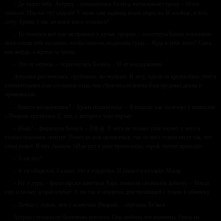
– Да ладно тебе, Астрид, – отмахнулась Хельга, вытаскивая стрелу. – Ноги
затекли. Мы час тут сидели! У меня уже задница мхом поросла. И вообще, я есть
хочу. Брана, у нас вяленое мясо осталось?
– Ты сожрала всё еще на привале у ручья, прорва, – хохотнула Брана, взваливая
ноги оленя себе на плечо, чтобы помочь подвесить тушу. – Куда в тебя лезет? Сама
как жердь, а жрешь за троих.
– Это от нервов, – огрызнулась Хельга. – И от воздержания.
Девушки рассмеялись, грубовато, по-мужски. В лесу, вдали от крепостных стен и
внимательных глаз служанок отца, они сбрасывали маски благородных девиц и
приживалок.
– Какого воздержания? – Брана подмигнула. – Я видела, как ты вчера у конюшни
с Иваром крутилась. С тем, у которого уши торчат.
– Ивар? – фыркнула Хельга. – Пф-ф. У него не только уши торчат, у него в
голове сквозняк свистит. Полез ко мне целоваться, так от него луком несет так, что
глаза режет. Я ему сказала: «Иди рот в реке прополощи, герой, потом приходи».
– А он что?
– А он обиделся. Сказал, что я гордячка. И пошел к кухарке Магде.
– Ну и дура, – философски заметила Тора, помогая свежевать добычу. – Магда
ему и нальет, и приголубит. А ты так и помрешь девственницей с луком в обнимку.
– Лучше с луком, чем с вонючим Иваром, – отрезала Хельга.
Астрид слушала их болтовню вполуха. Она любила эти моменты. Грязь на