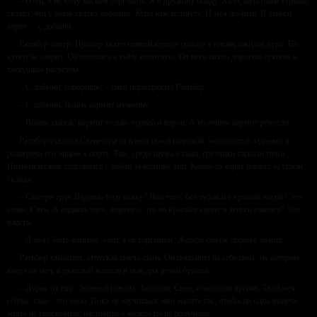
– Отец, я не хочу воском торговать. Я в дружину пойду. Хвит, начальник стражи,
сказал, что у меня хватка хорошая. Купи мне кольчугу. И меч добрый. Я деньги
верну… с добычи.
Ратибор замер. Прохор за его спиной втянул голову в плечи, ожидая бури. Но
купец не заорал. Он подошел к сыну вплотную. От него пахло дорогим сукном и
холодным расчетом.
– С добычи, говоришь? – тихо переспросил Ратибор.
– С добычи. Война кормит мужчину.
– Война, сынок, кормит только червей и ворон. А мужчину кормит ремесло.
Ратибор схватил Свенельда за плечо своей широкой, мозолистой ладонью и
развернул его лицом к порту. Там, среди шума и гама, грузчики таскали тюки.
Потный мужик торговался с бабой за корзину яиц. Какой-то варяг блевал за углом
склада.
– Смотри туда. Видишь того вояку? Вон того, без зубов и с хромой ногой? Это
слава, Свен. А видишь того, жирного, что на крыльце сидит и деньги считает? Это
власть.
– Я хочу быть воином, отец, а не торгашом. Железо сейчас дороже золота.
Ратибор хмыкнул, отпуская плечо сына. Он поправил на себе пояс, на котором
висел не меч, а тяжелый кошель и нож для резки бумаги.
– Дурак ты еще. Зеленый совсем. Запомни, Свен, и запомни крепко. Твой меч
сейчас, сын – это весы. Пока не научишься ими махать так, чтобы ни одна монета
мимо не проскочила, настоящего железа ты не получишь.