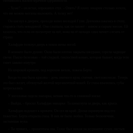
сменившись маской мрачной одержимости.
– Хуже? – он встал, опрокинув стул. – Опять? Я плачу лекарям столько золота,
что им можно могилы выложить. А толку нет!
Он шагнул к дверям, проходя мимо молодой Гунн. Девчонка вжалась в стену,
стараясь стать невидимой. Она слышала, как он пахнет – вином и сырым мясом. Ей
казалось, что если он посмотрит на неё, кожа на её пальцах сама начнет слезать от
страха.
Хальфдан толкнул дверь в покои жены ногой.
В комнате было душно. Окна были плотно закрыты шкурами, горели чадящие
свечи. Пахло болезнью – той сладкой, гнилостной вонью, которая бывает, когда тело
гниет заживо изнутри.
На широкой кровати, под ворохом мехов, лежала Берта.
Когда-то она была красива – дочь знатного ярла, статная, светловолосая. Теперь
это был скелет, обтянутый желтой пергаментной кожей. Ее глаза ввалились, губы
потрескались.
У изголовья сидела знахарка, мешая что-то в глиняной миске.
– Выйди, – бросил Хальфдан знахарке. Та шмыгнула за дверь, как крыса.
Хальфдан подошел к кровати. Он сел на край. Доски скрипнули под его
тяжестью. Берта открыла глаза. В них не было любви. Только бесконечная,
застывшая мука.
– Ты пришел, – прошептала она. Голос был похож на шуршание сухих листьев.