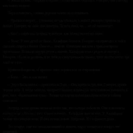
– Земля пухом, – буркнула Брана. – Отмучилась бедолага. Говорят, она уже год
как тенью ходила.
Тора оглянулась, словно деревья могли подслушивать.
– Прачки говорят… служанка оттуда сбежала, к нашей знахарке пришла за
мазью. Говорит, не сама она померла. То есть сама, но… он ей «помогал».
– Бил? – спросила Астрид, чувствуя, как холод ползет по спине.
– Хуже. У них детей не было. Хальфдан бесился. Говорит, он приводил к ней в
спальню старух с болот. Они её… лечили. Кипящим маслом с травами чрево
промывали. Вливали внутрь ртуть с вином. Хальфдан стоял рядом и смотрел.
Говорил: «Если не родишь, я из тебя все внутренности выжгу, чтоб пустое место зря
хлеб не ело».
Брана побледнела, её круглое лицо перекосило от отвращения.
– Боги… Это ж как пытка.
– Это и была пытка, – прошептала Тора. – Она кричала три дня. Говорят, кровь
черная шла. А когда затихла, он просто вышел и приказал тело собакам выкинуть в
ров, мол, «бракованная сука». Только хускарлы побоялись проклятия и тайком
сожгли её.
Астрид сжала древко ножа на поясе так, что пальцы побелели. Она вспомнила
взгляд отца.
«Послы с юга. Синее платье»
. Хальфдан жил на юге. У Хальфдана
только что умерла жена. И ему нужна новая. Здоровая. Из хорошего рода.
Лес вокруг, еще час назад казавшийся домом, вдруг сомкнулся вокруг неё
решеткой.