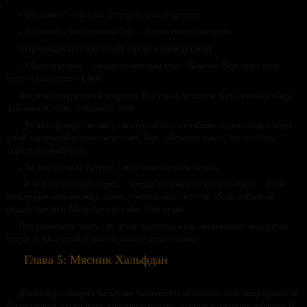
– Отец знает? – спросила Астрид, и голос её дрогнул.
– Все знают, – тихо ответила Тора. – Только говорят шепотом.
Астрид подняла голову к небу, серому и равнодушному.
– Убрать игрушки, – повторила она слова отца. – Конечно. Ведь скоро меня
повезут как игрушку к нему.
Она резко повернулась к подругам. В её глазах больше не было девичьей обиды.
Там зажегся огонь, холодный и злой.
– Хельга, проверь, сколько у нас стрел осталось в тайнике. Брана, сходи к порту,
узнай, какие корабли стоят на ремонте. Тора, собери всё золото, что сможешь
украсть или выпросить.
– Ты чего удумала, Астрид? – испуганно спросила Хельга.
– Я не разделю судьбу Берты, – Астрид полоснула по воздуху ножом. – Если
отец продал меня мяснику, значит, у меня больше нет отца. Мы не пойдем на
свадьбу, девочки. Мы пойдем на войну. Или на дно.
Они двинулись к замку, уже не как охотницы, а как заговорщицы, несущие на
плечах не мясо оленя, а тяжесть своей будущей судьбы.
Глава 5: Мясник Хальфдан
Длинный дом конунга Хальфдана Свежевателя не походил на жилище правителя.
Он напоминал логово зверя, заваленное костями, золотом и грязными шкурами. В