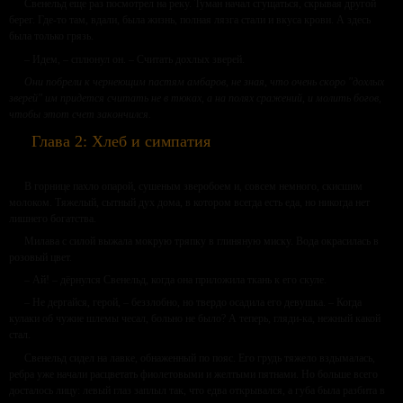
Свенельд еще раз посмотрел на реку. Туман начал сгущаться, скрывая другой
берег. Где-то там, вдали, была жизнь, полная лязга стали и вкуса крови. А здесь
была только грязь.
– Идем, – сплюнул он. – Считать дохлых зверей.
Они побрели к чернеющим пастям амбаров, не зная, что очень скоро "дохлых
зверей" им придется считать не в тюках, а на полях сражений, и молить богов,
чтобы этот счет закончился.
Глава 2: Хлеб и симпатия
В горнице пахло опарой, сушеным зверобоем и, совсем немного, скисшим
молоком. Тяжелый, сытный дух дома, в котором всегда есть еда, но никогда нет
лишнего богатства.
Милава с силой выжала мокрую тряпку в глиняную миску. Вода окрасилась в
розовый цвет.
– Ай! – дёрнулся Свенельд, когда она приложила ткань к его скуле.
– Не дергайся, герой, – беззлобно, но твердо осадила его девушка. – Когда
кулаки об чужие шлемы чесал, больно не было? А теперь, гляди-ка, нежный какой
стал.
Свенельд сидел на лавке, обнаженный по пояс. Его грудь тяжело вздымалась,
ребра уже начали расцветать фиолетовыми и желтыми пятнами. Но больше всего
досталось лицу: левый глаз заплыл так, что едва открывался, а губа была разбита в