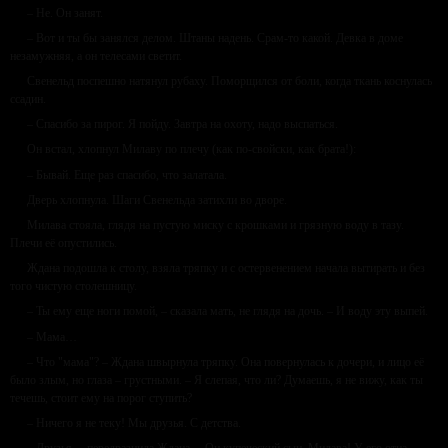
– Не. Он занят.
– Вот и ты бы занялся делом. Штаны надень. Срам-то какой. Девка в доме
незамужняя, а он телесами светит.
Свенельд поспешно натянул рубаху. Поморщился от боли, когда ткань коснулась
ссадин.
– Спасибо за пирог. Я пойду. Завтра на охоту, надо выспаться.
Он встал, хлопнул Милаву по плечу (как по-свойски, как брата!):
– Бывай. Еще раз спасибо, что залатала.
Дверь хлопнула. Шаги Свенельда затихли во дворе.
Милава стояла, глядя на пустую миску с крошками и грязную воду в тазу.
Плечи её опустились.
Ждана подошла к столу, взяла тряпку и с остервенением начала вытирать и без
того чистую столешницу.
– Ты ему еще ноги помой, – сказала мать, не глядя на дочь. – И воду эту выпей.
– Мама…
– Что "мама"? – Ждана швырнула тряпку. Она повернулась к дочери, и лицо её
было злым, но глаза – грустными. – Я слепая, что ли? Думаешь, я не вижу, как ты
течешь, стоит ему на порог ступить?
– Ничего я не теку! Мы друзья. С детства.