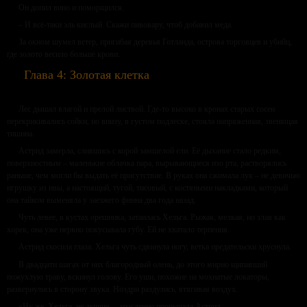
Он допил вино и поморщился.
– И всё-таки эль кислый. Скажи пивовару, чтоб добавил меда.
За окном шумел ветер, пригибая деревья Готланда, острова торговцев и убийц,
где золото весило больше крови.
Глава 4: Золотая клетка
Лес дышал влагой и прелой листвой. Где-то высоко в кронах старых сосен
перекрикивались сойки, но внизу, в густом подлеске, стояла напряженная, звенящая
тишина.
Астрид замерла, слившись с корой замшелой ели. Её дыхание стало редким,
поверхностным – маленькие облачка пара, вырывающиеся изо рта, растворялись
раньше, чем могли бы выдать её присутствие. В руках она сжимала лук – не девичью
игрушку из ивы, а настоящий, тугой, тисовый, с костяными накладками, который
она тайком выменяла у заезжего финна два года назад.
Чуть левее, в кустах орешника, затаилась Хельга. Рыжая, мелкая, но злая как
хорек, она уже нервно покусывала губу. Ей не хватало терпения.
Астрид скосила глаза. Хельга чуть сдвинула ногу, ветка предательски хруснула.
В двадцати шагах от них благородный олень, до этого мирно щипавший
пожухлую траву, вскинул голову. Его уши, похожие на мохнатые локаторы,
развернулись в сторону звука. Ноздри раздулись, втягивая воздух.
«Ну же, Хельга, не дыши», – мысленно прорычала Астрид.