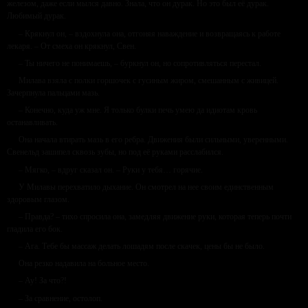
железом, даже если мылся давно. Знала, что он дурак. Но это был её дурак.
Любимый дурак.
– Крякнул он, – вздохнула она, отгоняя наваждение и возвращаясь к работе
лекаря. – От смеха он крякнул, Свен.
– Ты ничего не понимаешь, – буркнул он, но сопротивляться перестал.
Милава взяла с полки горшочек с гусиным жиром, смешанным с живицей.
Зачерпнула пальцами мазь.
– Конечно, куда уж мне. Я только булки печь умею да идиотам кровь
останавливать.
Она начала втирать мазь в его ребра. Движения были сильными, уверенными.
Свенельд зашипел сквозь зубы, но под её руками расслабился.
– Мягко, – вдруг сказал он. – Руки у тебя… горячие.
У Милавы перехватило дыхание. Он смотрел на нее своим единственным
здоровым глазом.
– Правда? – тихо спросила она, замедляя движение руки, которая теперь почти
гладила его бок.
– Ага. Тебе бы массаж делать лошадям после скачек, цены бы не было.
Она резко надавила на больное место.
– Ау! За что?!
– За сравнение, остолоп.