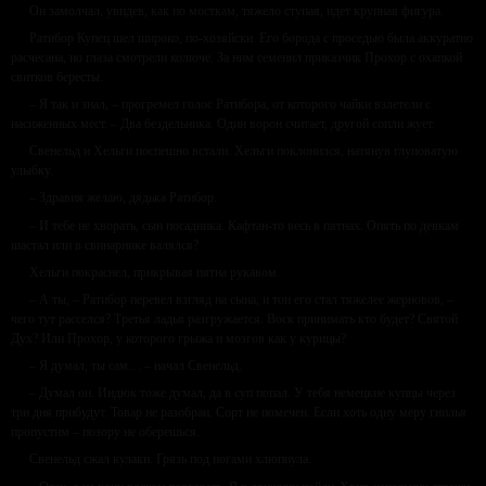
Он замолчал, увидев, как по мосткам, тяжело ступая, идет крупная фигура.
Ратибор Купец шел широко, по-хозяйски. Его борода с проседью была аккуратно
расчесана, но глаза смотрели колюче. За ним семенил приказчик Прохор с охапкой
свитков бересты.
– Я так и знал, – прогремел голос Ратибора, от которого чайки взлетели с
насиженных мест. – Два бездельника. Один ворон считает, другой сопли жует.
Свенельд и Хельги поспешно встали. Хельги поклонился, натянув глуповатую
улыбку.
– Здравия желаю, дядька Ратибор.
– И тебе не хворать, сын посадника. Кафтан-то весь в пятнах. Опять по девкам
шастал или в свинарнике валялся?
Хельги покраснел, прикрывая пятна рукавом.
– А ты, – Ратибор перевел взгляд на сына, и тон его стал тяжелее жерновов, –
чего тут расселся? Третья ладья разгружается. Воск принимать кто будет? Святой
Дух? Или Прохор, у которого грыжа и мозгов как у курицы?
– Я думал, ты сам… – начал Свенельд.
– Думал он. Индюк тоже думал, да в суп попал. У тебя немецкие купцы через
три дня прибудут. Товар не разобран. Сорт не помечен. Если хоть одну меру гнилья
пропустим – позору не оберешься.
Свенельд сжал кулаки. Грязь под ногами хлюпнула.