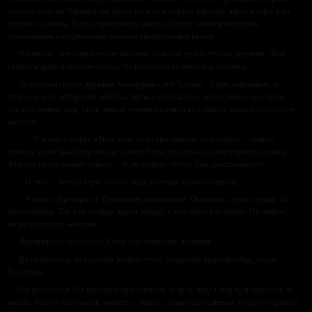
отличие от дома Ингвара, где пахло воском и старым деревом, здесь воздух был
густым и липким. Пахло прогорклым жиром, псами, немытыми телами
дружинников и сладковатым запахом свернувшейся крови.
В главном зале горел огромный очаг, пожирая целые стволы деревьев. Дым
уходил в дыру в потолке плохо, стелясь сизой пеленой под балками.
За столами сидела дружина Хальфдана – его "волки". Люди, собранные из
отбросов всех побережий: убийцы, беглые каторжники, опозоренные хускарлы.
Здесь не ценили род, здесь ценили умение отсечь руку с одного удара и отсутствие
жалости.
– …И я ему говорю: «Твоя дочь стоит три гривны, не больше», – хрипло
смеялся одноглазый верзила по кличке Глом, раздирая руками вареную курицу.
Жир тек по его рыжей бороде. – А он уперся: «Пять! Она девственница!»
– И что? – лениво спросил его сосед, вытирая кинжал о штаны.
– Что-что. Проверил я. Прямо там, на сеновале. Оказалось – врал старик. Не
девственница. Так я её вообще даром забрал, а дом спалил за обман. Не люблю,
когда торгуются нечестно.
Дружинники загоготали. Смех был тяжелым, лающим.
Во главе стола, на высоком резном стуле, покрытом шкурой зубра, сидел
Хальфдан.
Он не смеялся. Он вообще редко смеялся, если не видел, как враг корчится на
кольях. Конунг был высок, жилист, с лицом, словно вытесанным из серого гранита.