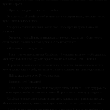
кувшин к груди.
– Прости, господин… Я вытру… Я сейчас…
Он схватил край своей грязной туники, пытаясь стереть пятно, но сделал только
хуже – вино въелось в шелк.
Хальфдан медленно положил нож на стол. Посмотрел на рукав. Потом на
мальчика.
– Это шелк, – спокойным, почти ласковым голосом сказал он. – Один локоть
стоит столько, сколько вся твоя деревня. А ты испортил его.
– Я не хотел… Рука дрогнула…
– Рука, – задумчиво повторил Хальфдан. – Руки даны человеку, чтобы держать.
Меч, плуг, кувшин. Если рука не держит, значит, она слабая. Или… лишняя.
Он резким движением схватил мальчишку за запястье. Хватка была железной.
Конунг дернул слугу к себе, заставляя его упасть коленями на грязные доски пола.
– Дай-ка сюда свою руку. Ту, что дрогнула.
– Господин, нет! Пощадите!
– Тихо, – Хальфдан взял со стола двузубую вилку для мяса. – Я не буду рубить.
Я же не варвар, чтобы портить пол кровью. Я просто научу твою руку твердости.
Хальфдан положил ладонь мальчика на стол, ладонью вниз, раздвинул пальцы.
Мальчишка вырывался, визжал, но конунг держал его левой рукой, как тисками.
Правой он взял нож – не тот, которым ел, а маленький, для разделки фруктов.