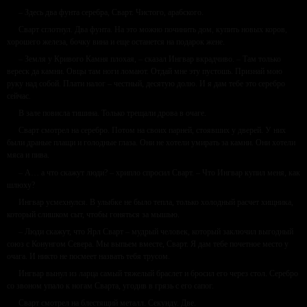
– Здесь два фунта серебра, Сварт. Чистого, арабского.
Сварт сглотнул. Два фунта. На это можно починить дом, купить новых коров,
хорошего железа, бочку вина и еще останется на подарок жене.
– Земля у Кривого Камня плохая, – сказал Ингвар вкрадчиво. – Там только
вереск да камни. Овцы там ноги ломают. Отдай мне эту пустошь. Признай мою
руку над собой. Плати налог – честный, десятую долю. И я дам тебе это серебро
сейчас.
В зале повисла тишина. Только трещали дрова в очаге.
Сварт смотрел на серебро. Потом на своих парней, стоявших у дверей. У них
были драные плащи и голодные глаза. Они не хотели умирать за камни. Они хотели
мяса и пива.
– А… а что скажут люди? – хрипло спросил Сварт. – Что Ингвар купил меня, как
шлюху?
Ингвар усмехнулся. В улыбке не было тепла, только холодный расчет хищника,
который слишком сыт, чтобы гоняться за мышью.
– Люди скажут, что Ярл Сварт – мудрый человек, который заключил выгодный
союз с Конунгом Севера. Мы выпьем вместе, Сварт. Я дам тебе почетное место у
очага. И никто не посмеет назвать тебя трусом.
Ингвар вынул из ларца самый тяжелый браслет и бросил его через стол. Серебро
со звоном упало к ногам Сварта, угодив в грязь с его сапог.
Сварт смотрел на блестящий металл. Секунду. Две.