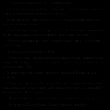
– Мне нужно тренироваться, отец. Если придут даны…
– Если придут даны, – перебил её Ингвар, – их встретят мужчины в кольчугах.
Хускарлы. А не девки, бегающие по лесу в штанах.
Он протянул руку и властно выдернул лук из её пальцев. Осмотрел оружие,
проверяя натяжение тетивы.
– Хорошая вещь. Слишком тугая для женских рук. Ты пальцы себе изуродуешь.
Как ты будешь вышивать или наливать мужу вино с такими мозолями?
– Я не хочу наливать вино, – тихо, но твердо сказала Астрид. – Я хочу быть
полезной роду.
Ингвар вздохнул. Он бросил лук Ивару.
– Убери это. И вы, – он обвел взглядом остальных девушек, – приведите себя в
порядок. Вы выглядите как шлюхи из портового кабака после поножовщины. В
крови, лохматые… Срам.
Он снова повернулся к дочери и взял её за подбородок. Его пальцы были
жесткими.
– Хватит этих игр, Астрид. Ты выросла. Пора убрать игрушки в сундук. Завтра
приедут послы с юга. Я хочу видеть тебя в платье. В том, синем, с вышивкой. И с
чистыми руками. Ты меня поняла?
– Да, отец, – она опустила глаза, не желая показывать вспыхнувшую ярость.
– Вот и умница. Оленя заберите. Хоть на кухне от вас прок будет.