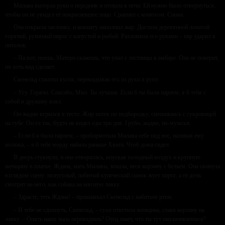
Милава вытерла руки о передник и отошла к печи. Ей нужно было отвернуться,
чтобы он не увидел её покрасневшее лицо. Сравнил с конюхом. Снова.
Она открыла заслонку, и комнату наполнил жар. Достала деревянной лопатой
горячий, румяный пирог с капустой и рыбой. Разломила его руками – пар ударил в
потолок.
– На вот, поешь. Матери скажешь, что упал с лестницы в амбаре. Она не поверит,
но хоть вид сделает.
Свенельд схватил кусок, перекидывая его из руки в руку.
– Угу. Горячо. Спасибо, Мил. Ты лучшая. Если б ты была парнем, я б тебя с
собой в дружину взял.
Он жадно вгрызся в тесто. Жир потек по подбородку, смешиваясь с сукровицей
на губе. Он ел так, будто не видел еды три дня. Грубо, жадно, по-мужски.
– Если б я была парнем, – пробормотала Милава себе под нос, наливая ему
молока, – я б тебе морду набила раньше Хвита. Чтоб дома сидел.
В дверь стукнули, и она отворилась, впуская холодный воздух и крупную
женщину в платке. Ждана, мать Милавы, вошла, неся корзину с бельем. Она окинула
взглядом сцену: полуголый, побитый купеческий сынок жует пирог, а её дочь
смотрит на него, как собака на мясную лавку.
– Здрасте, теть Ждана! – прошамкал Свенельд с набитым ртом.
– И тебе не сдохнуть, Свенельд, – сухо ответила женщина, ставя корзину на
лавку. – Опять нашу мазь переводишь? Отец знает, что ты тут околачиваешься?