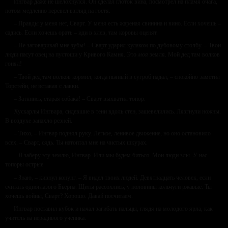
Ингвар даже не шелохнулся. Он сделал глоток вина, посмотрел на пламя очага,
потом медленно перевел взгляд на гостя.
– Правды у меня нет, Сварт. У меня есть жареная свинина и вино. Если хочешь –
садись. Если хочешь орать – иди в хлев, там коровы оценят.
– Не заговаривай мне зубы! – Сварт ударил кулаком по дубовому столбу. – Твои
люди пасут овец на пустоши у Кривого Камня. Это
моя
земля. Мой дед там волков
гонял!
– Твой дед там волков кормил, когда пьяный в сугроб падал, – спокойно заметил
Торстейн, не вставая с лавки.
– Заткнись, старая собака! – Сварт выхватил топор.
Хускарлы Ингвара, сидевшие в тени вдоль стен, зашевелились. Лязгнули ножны.
В воздухе запахло резней.
– Тихо, – Ингвар поднял руку. Легкое, ленивое движение, но оно остановило
всех. – Сварт, сядь. Ты натоптал мне на чистых шкурах.
– Я заберу эту землю, Ингвар. Или мы будем биться. Мои люди злы. У нас
топоры острые.
– Знаю, – кивнул конунг. – Я видел твоих людей. Девятнадцать человек, если
считать одноглазого Бьёрна. Щиты рассохлись, у половины кольчуги ржавые. Ты
хочешь войны, Сварт? Хорошо. Давай посчитаем.
Ингвар поставил кубок и начал загибать пальцы, глядя на молодого ярла, как
учитель на нерадивого ученика.