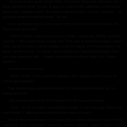
– Если мы начнем драку прямо сейчас, ты умрешь. Мои люди перережут тебя и
твоих парней во дворе. Это раз. В драке ты, скорее всего, заберешь с собой двоих-
троих моих хороших воинов. Похороны, вира их вдовам, обучение новичков… это
примерно полфунта серебра убытка. Это два.
Сварт растерянно моргал. Он ожидал угроз, ярости, вызова на хольмганг. Но
бухгалтерии он не ждал.
– Потом я пошлю отряд сжечь твои три хутора, – продолжал Ингвар скучным
голосом. – Мы сожжем дома, угоним скот. Твою жену и дочерей мои парни, скорее
всего, пустят по кругу, а потом продадут в рабство данам. Я этого не одобряю, но
кровь горячит голову. Это значит, что я потеряю трех налогоплательщиков. Твои
крестьяне приносили мне… скажем, десять шкурок и бочку меда в год. Потеря
прибыли.
Ингвар тяжело вздохнул.
– Война с тобой, Сварт, стоит мне примерно фунт серебра и много шума. Ты
стоишь фунт серебра?
Лицо Сварта пошло красными пятнами. Он сжимал рукоять топора так, что
пальцы побелели.
– Ты смеешься надо мной? Я свободный ярл! Честь дороже серебра!
– Честь – это то, что пишут на могильных камнях. А тебе жить надо. Жрать надо.
Зима близко. У тебя крыша на длинном доме течет, я слышал.
Ингвар пощелкал пальцами. Слуга вынес из-за ширмы небольшой ларец. Конунг
открыл его. Блеск серебряных браслетов – витых, тяжелых – ударил Сварту в глаза.