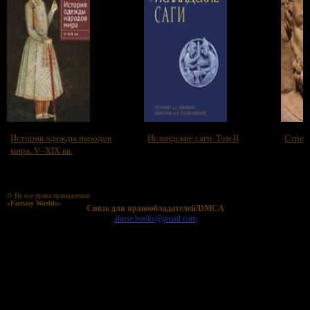
История одежды народов
Исландские саги. Том II
Стрел
мира. V–XIX вв.
© Не все права принадлежат
«Fantasy Worlds»
Cвязь для правообладателей/DMCA
abuse.books@gmail.com