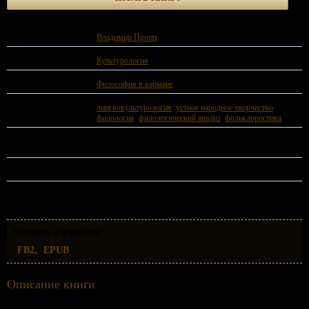
Автор:
Владимир Пропп
Жанр:
Культурология
Серии:
Философия в кармане
Теги:
лингвокультурология
,
устное народное творчество
,
филология
,
филологический анализ
,
фольклористика
Год издания:
1928 год.
ISBN:
978-5-04-239745-5
Скачать в формате:
FB2
EPUB
Описание книги
«Морфология волшебной сказки» Владимира Проппа – книга, без которой