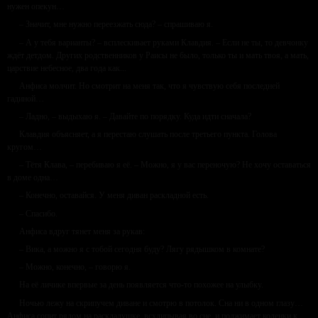
нужен опекун…
– Значит, мне нужно переезжать сюда? – спрашиваю я.
– А у тебя варианты? – всплескивает руками Клавдия. – Если не ты, то девчонку
ждёт детдом. Других родственников у Раисы не было, только ты и мать твоя, а мать,
царствие небесное, два года как...
Анфиса молчит. Но смотрит на меня так, что я чувствую себя последней
гадиной…
– Ладно, – выдыхаю я. – Давайте по порядку. Куда идти сначала?
Клавдия объясняет, а я перестаю слушать после третьего пункта. Голова
кругом…
– Тётя Клава, – перебиваю я её. – Можно, я у вас переночую? Не хочу оставаться
в доме одна…
– Конечно, оставайся. У меня диван раскладной есть.
– Спасибо.
Анфиса вдруг тянет меня за рукав:
– Вика, а можно я с тобой сегодня буду? Лягу рядышком в комнате?
– Можно, конечно, – говорю я.
На её личике впервые за день появляется что-то похожее на улыбку.
Ночью лежу на скрипучем диване и смотрю в потолок. Сна ни в одном глазу…
Анфиса сопит рядом на раскладушке, всхлипывая во сне, и поджимает коленки к