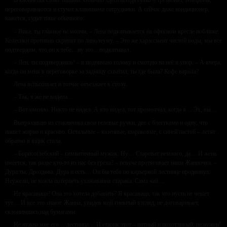
В кабинетах стоит тишина. Обычно здесь всегда гулко – трезвонят, телефоны,
переговариваются и стучат клавишами сотрудники. А сейчас даже кондиционер,
кажется, гудит тише обычного.
– Вика, ты главное не молчи, – Лена подкатывается на офисном кресле поближе.
Колесики противно скрипят по линолеуму. – Это же харассмент чистой воды, мы все
подтвердим, что он к тебе... ну это... подкатывал.
– Лен, ты подтвердишь? – я поднимаю голову и смотрю на неё в упор. – А вчера,
когда он меня в переговорке за задницу схватил, ты где была? Кофе варила?
Лена вспыхивает и тотчас отъезжает к столу.
– Так, я же не видела...
– Вот именно. Никто не видел. А кто видел, тот промолчал, когда я… Эх, вы…
Вытряхиваю из стаканчика свои гелевые ручки, две с блестками и одну, что
пишет жирно и красиво. Остальные – казенные, шариковые, с синей пастой – летят
обратно в ящик стола.
– Борисоглебский – симпатичный мужик. Ну… Староват немного, да… И жена
имеется, так разве кто-то из нас без греха? – певуче протягивает наша Жанночка. –
Дура ты, Дроздова. Дура и есть… Он бы тебя по карьерной лестнице продвинул.
Неужели, не могла потерпеть ухаживания старика. Сама чай…
Не красавица? Она это хотела добавить? Я красавица, так что пусть не чешет
тут… И все это знают. Жанна, увидев мой гневный взгляд, не договаривает,
склонившись над бумагами.
Не нужна мне его… лестница… И старик этот – потный и похотливый, не нужен!