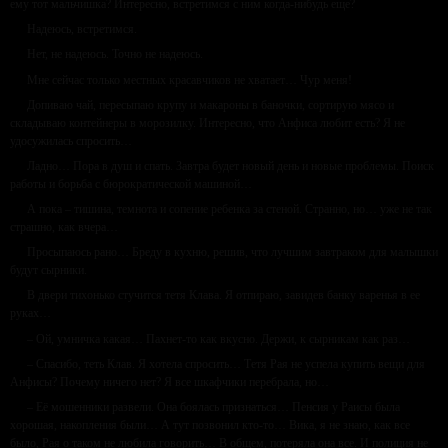
ему тот мальчишка? Интересно, встретимся с ним когда-нибудь еще?
Надеюсь, встретимся.
Нет, не надеюсь. Точно не надеюсь.
Мне сейчас только местных красавчиков не хватает… Чур меня!
Допиваю чай, пересыпаю крупу и макароны в баночки, сортирую мясо и
складываю контейнеры в морозилку. Интересно, что Анфиса любит есть? Я не
удосужилась спросить…
Ладно… Пора в душ и спать. Завтра будет новый день и новые проблемы. Поиск
работы и борьба с бюрократической машиной…
А пока – тишина, темнота и сопение ребенка за стеной. Странно, но… уже не так
страшно, как вчера…
Просыпаюсь рано… Бреду в кухню, решив, что лучшим завтраком для малышки
будут сырники.
В двери тихонько стучится тетя Клава. Я отпираю, завидев банку варенья в ее
руках…
– Ой, умничка какая… Пахнет-то как вкусно. Держи, к сырникам как раз…
– Спасибо, теть Клав. Я хотела спросить… Тетя Рая не успела купить вещи для
Анфисы? Почему ничего нет? Я все шкафчики перебрала, но…
– Её мошенники развели. Она боялась признаться… Пенсия у Раисы была
хорошая, накопления были… А тут позвонил кто-то… Вика, я не знаю, как все
было, Рая о таком не любила говорить… В общем, потеряла она все. И полиция не