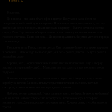
Глава 2
Виктория.
До вокзала – два шага, благо офис в центре. Покупаю в кассе билет до
Белодольска на ближайшую электричку. Я еще вчера знала, что уволюсь, потому
выбросила все из холодильника и вылизала квартиру… Ключи оставила соседке
сверху. Роза Сергеевна пообещала поливать мою фиалку и снимать показатели
газового счетчика. Такие вот дела… До провинциального, безумно уютного городка
три часа езды.
Там живет тетка Раиса, мамина сестра. Она частенько болеет, все время коротает
в больнице… Давно надо было съездить, а я всё – работа, работа... А тут и работы
никакой не стало…
Хорошо, хоть, Борисоглебский выплатил мне все положенное. Еще и сверху
накинул за моральный ущерб… Месяца на два нам хватит, а там и о новом месте
подумаю.
В вагоне электрички пахнет пирожками и сыростью. Сажусь у окна, ставлю
коробку на колени. За окном плывут серые многоэтажки, сменяясь частным
сектором, а потом и высящимися вдоль дороги елями…
Набираю теткин домашний. Гудки длинные, никто не берет. Звоню на мобильный
– та же песня. «Абонент временно недоступен». Отключаю звук в телефоне,
закрываю глаза. День высасывает последние силы. Хочется спать, и чтобы никто не
трогал.