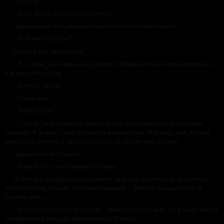
– Не хочу.
– Надо. Тётя Клава старалась, готовила.
Анфиса кивает, но с дивана не слезает. Смотрит на меня серьезно:
– А ты меня заберешь?
Вопрос в лоб. Что отвечать?
– Я... Анфис, я не знаю, как это делается. Я вообще только сегодня приехала, и...
я не знала, что ты есть.
– А теперь знаешь.
– Теперь знаю.
– Заберешь, или…
– Слушай, давай будем действовать по порядку? Сначала похороны, потом…
остальное. Я должна узнать, что вообще можно сделать. Мне ведь... мне двадцать
восемь, я не замужем, у меня была работа, но сегодня меня уволили.
Анфиса смотрит с ужасом:
– А как же я? – тихо спрашивает Анфиса.
Я смотрю в её серые глазки и понимаю: не могу я её бросить. Не могу уехать
обратно в город, оставить её с чужой женщиной… Тетя Рая никогда бы мне не
простила этого…
– Ты пока здесь побудешь, крошка, – произношу осторожно. – А я пойду займусь
похоронами и узна́ю, как оформить опеку. Хорошо?