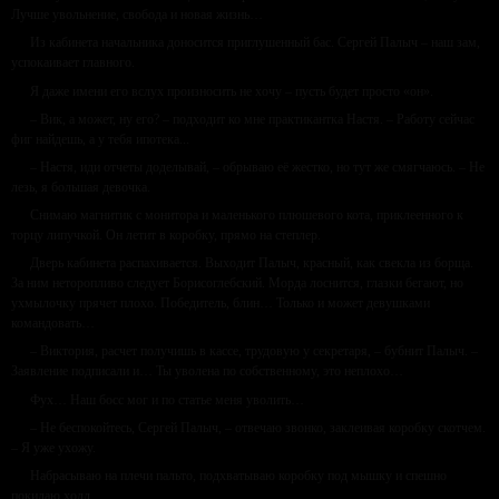
Лучше увольнение, свобода и новая жизнь…
Из кабинета начальника доносится приглушенный бас. Сергей Палыч – наш зам,
успокаивает главного.
Я даже имени его вслух произносить не хочу – пусть будет просто «он».
– Вик, а может, ну его? – подходит ко мне практикантка Настя. – Работу сейчас
фиг найдешь, а у тебя ипотека...
– Настя, иди отчеты доделывай, – обрываю её жестко, но тут же смягчаюсь. – Не
лезь, я большая девочка.
Снимаю магнитик с монитора и маленького плюшевого кота, приклеенного к
торцу липучкой. Он летит в коробку, прямо на степлер.
Дверь кабинета распахивается. Выходит Палыч, красный, как свекла из борща.
За ним неторопливо следует Борисоглебский. Морда лоснится, глазки бегают, но
ухмылочку прячет плохо. Победитель, блин… Только и может девушками
командовать…
– Виктория, расчет получишь в кассе, трудовую у секретаря, – бубнит Палыч. –
Заявление подписали и… Ты уволена по собственному, это неплохо…
Фух… Наш босс мог и по статье меня уволить…
– Не беспокойтесь, Сергей Палыч, – отвечаю звонко, заклеивая коробку скотчем.
– Я уже ухожу.
Набрасываю на плечи пальто, подхватываю коробку под мышку и спешно
покидаю холл…