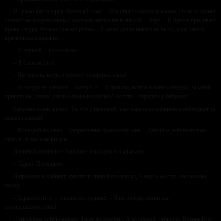
Я делаю шаг вперед. Военный тоже… Мы сталкиваемся плечами. От него пахнет
свежестью и одеколоном с нотками апельсина и специй… Черт… К щекам приливает
кровь, сердце больно толкает ребра… У меня давно никого не было, а уж такого
красавчика и подавно…
– Я первый, – говорит он.
– Я была первой.
– Вы влезли, когда я отошел покормить сына!
– Я никуда не влезала! – истерю я. – Я пришла, встала в конец очереди, за мной
пришли вы, потом ушли и снова вернулись! Хотите – спросите у бабушек!
Бабушки оживляются. Та, что с палочкой, уже вышла из кабинета и наблюдает за
нашей грызней.
– Молодой человек, – укоризненно произносит она. – Девушка действительно
стояла. А вас я не видела…
Военный испепеляет бабульку взглядом и выдыхает:
– Ладно. Проходите.
Я прохожу в кабинет, чувствуя спиной его взгляд. Сажусь на стул, выуживаю
папку.
– Здравствуйте, – говорю сотруднице. – Я по поводу опеки над
несовершеннолетней.
Сотрудница устало кивает, берет документы. А за спиной – тишина. Военный не