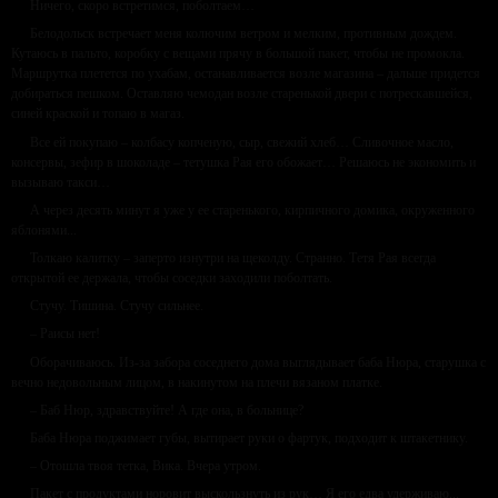
Ничего, скоро встретимся, поболтаем…
Белодольск встречает меня колючим ветром и мелким, противным дождем.
Кутаюсь в пальто, коробку с вещами прячу в большой пакет, чтобы не промокла.
Маршрутка плетется по ухабам, останавливается возле магазина – дальше придется
добираться пешком. Оставляю чемодан возле старенькой двери с потрескавшейся,
синей краской и топаю в магаз.
Все ей покупаю – колбасу копченую, сыр, свежий хлеб… Сливочное масло,
консервы, зефир в шоколаде – тетушка Рая его обожает… Решаюсь не экономить и
вызываю такси…
А через десять минут я уже у ее старенького, кирпичного домика, окруженного
яблонями...
Толкаю калитку – заперто изнутри на щеколду. Странно. Тетя Рая всегда
открытой ее держала, чтобы соседки заходили поболтать.
Стучу. Тишина. Стучу сильнее.
– Раисы нет!
Оборачиваюсь. Из-за забора соседнего дома выглядывает баба Нюра, старушка с
вечно недовольным лицом, в накинутом на плечи вязаном платке.
– Баб Нюр, здравствуйте! А где она, в больнице?
Баба Нюра поджимает губы, вытирает руки о фартук, подходит к штакетнику.
– Отошла твоя тетка, Вика. Вчера утром.
Пакет с продуктами норовит выскользнуть из рук… Я его едва удерживаю...