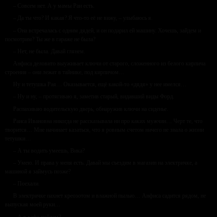
– Совсем нет. А у мамы Раи есть.
– Да ты что? И какая? Я что-то её не вижу, – улыбаюсь я.
– Она встречалась с одним дядей, и он подарил ей машину. Хочешь, зайдем и
посмотрим? Ты же в гараже не была?
– Нет, не была. Давай глянем.
Анфиса деловито выуживает ключи от старого, сложенного из белого кирпича
строения – они лежат в тайнике, под кирпичом…
Ну и тетушка Рая… Оказывается, ещё какой-то «дядя» у нее имелся…
– Ну и ну, – протягиваю я, заметив старый, видавший виды Форд.
Распахиваю водительскую дверь, обнаружив ключи на сиденье.
Раиса Ивановна никогда не рассказывала ни про каких мужчин… Черт те, что
творится… Мне начинает казаться, что я ровным счетом ничего не знала о жизни
тетушки…
– А ты водить умеешь, Вика?
– Умею. И права у меня есть. Давай мы съездим в магазин на электричке, а
машиной я займусь позже?
– Поехали.
В электричке пахнет креозотом и влажной пылью… Анфиса садится рядом, не
выпуская моей руки…
– А в кафе пойдем?