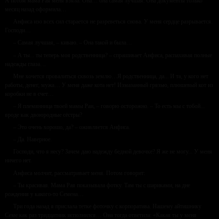
А потом мама Рая меня взяла. Она… она самая лучшая. Она документы только
месяц назад оформила…
Анфиса изо всех сил старается не разреветься снова. У меня сердце разрывается.
Господи…
– Самая лучшая, – киваю. – Она такой и была…
– А ты... ты теперь моя родственница? – спрашивает Анфиса, распахивая полные
надежды глаза…
Мне хочется провалиться сквозь землю…Я родственница, да... И та, у кого нет
работы, денег, мужа… У меня даже кота нет! Измазанный грязью, плюшевый кот из
коробки не в счет…
– Я племянница твоей мамы Раи, – говорю осторожно. – То есть мы с тобой...
вроде как двоюродные сёстры?
– Это очень хорошо, да? – оживляется Анфиса.
– Да. Наверное.
Господи, что я несу? Зачем даю надежду бедной девочке? Я же не могу... У меня
ничего нет.
Анфиса молчит, рассматривает меня. Потом говорит:
– Ты красивая. Мама Рая показывала фотку. Там ты с шариками, на дне
рождения у какого-то Семена…
Три года назад я прислала тетке фоточку с корпоратива. Нашему айтишнику
Семе как раз тридцатник исполнился… Она тогда ответила: «Какая ты у меня