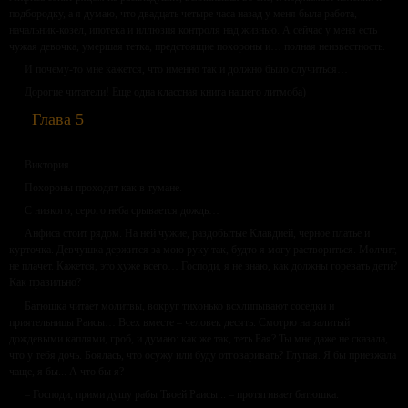
подбородку, а я думаю, что двадцать четыре часа назад у меня была работа,
начальник-козел, ипотека и иллюзия контроля над жизнью. А сейчас у меня есть
чужая девочка, умершая тетка, предстоящие похороны и… полная неизвестность.
И почему-то мне кажется, что именно так и должно было случиться…
Дорогие читатели! Еще одна классная книга нашего литмоба)
Глава 5
Виктория.
Похороны проходят как в тумане.
С низкого, серого неба срывается дождь…
Анфиса стоит рядом. На ней чужие, раздобытые Клавдией, черное платье и
курточка. Девчушка держится за мою руку так, будто я могу раствориться. Молчит,
не плачет. Кажется, это хуже всего… Господи, я не знаю, как должны горевать дети?
Как правильно?
Батюшка читает молитвы, вокруг тихонько всхлипывают соседки и
приятельницы Раисы… Всех вместе – человек десять. Смотрю на залитый
дождевыми каплями, гроб, и думаю: как же так, теть Рая? Ты мне даже не сказала,
что у тебя дочь. Боялась, что осужу или буду отговаривать? Глупая. Я бы приезжала
чаще, я бы... А что бы я?
– Господи, прими душу рабы Твоей Раисы... – протягивает батюшка.