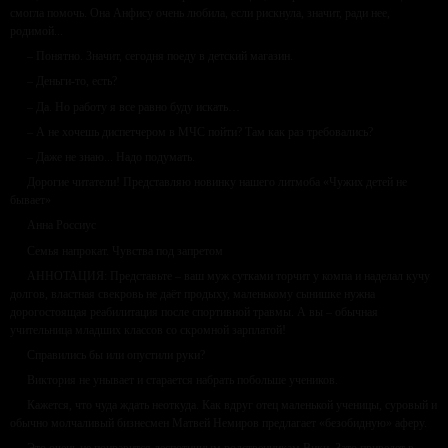
смогла помочь. Она Анфису очень любила, если рискнула, значит, ради нее,
родимой...
– Понятно. Значит, сегодня поеду в детский магазин.
– Деньги-то, есть?
– Да. Но работу я все равно буду искать…
– А не хочешь диспетчером в МЧС пойти? Там как раз требовались?
– Даже не знаю... Надо подумать.
Дорогие читатели! Представляю новинку нашего литмоба «Чужих детей не
бывает»
Анна Россиус
Семья напрокат. Чувства под запретом
АННОТАЦИЯ: Представьте – ваш муж сутками торчит у компа и наделал кучу
долгов, властная свекровь не даёт продыху, маленькому сынишке нужна
дорогостоящая реабилитация после спортивной травмы. А вы – обычная
учительница младших классов со скромной зарплатой!
Справились бы или опустили руки?
Виктория не унывает и старается набрать побольше учеников.
Кажется, что чуда ждать неоткуда. Как вдруг отец маленькой ученицы, суровый и
обычно молчаливый бизнесмен Матвей Немиров предлагает «безобидную» аферу.