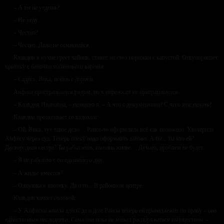
– А ты не уедешь?
– Не уеду.
– Честно?
– Честно. Даже не сомневайся...
Клавдия в кухне греет чайник, ставит на стол пирожки с капустой. Откупоривает
крышку с баночки малинового варенья.
– Садись, Вика, поешь с дороги.
Анфиса пристраивается рядом, но к пирожкам не притрагивается.
– Клавдия Ивановна, – начинаю я. – А что с документами? С чего мне начать?
Клавдия протягивает со вздохом:
– Ой, Вика, тут такое дело… Раиса-то оформляла всё как положено. Удочерила
Анфису через суд. Теперь опеку надо оформлять заново. А ты... ты кто ей?
Двоюродная сестра? Ты работаешь, имеешь жилье… Думаю, проблем не будет…
– Я не работаю с сегодняшнего дня.
– А жилье имеется?
– Однушка в ипотеку. Да и то... В районном центре.
Клавдия качает головой:
– У Анфиски школа здесь, да и дом Раисы теперь ей принадлежит по праву – она
единственная наследница. Сама она пока не может распоряжаться имуществом –