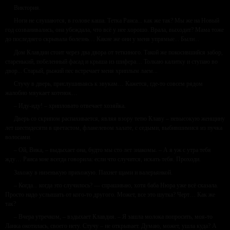
Виктория.
Ноги не слушаются, в голове каша. Тетка Раиса... как же так? Мы же на Новый
год созванивались, она убеждала, что всё у нее хорошо. Врала, выходит? Мама тоже
до последнего скрывала болезнь… Какие же они у меня упрямые... Были...
Дом Клавдии стоит через два двора от теткиного. Такой же покосившийся забор,
старенький, побеленный фасад и крыша из шифера… Толкаю калитку и ступаю во
двор... Старый, рыжий пес встречает меня хриплым лаем...
Стучу в дверь, прислушиваясь к звукам… Кажется, где-то совсем рядом
жалобно мяукает котенок…
– Иду-иду! – хрипловато отвечает хозяйка.
Дверь со скрипом распахивается, являя взору тетю Клаву – невысокую женщину
лет шестидесяти в цветастом, фланелевом халате, с седыми, выбившимися из пучка
волосами.
– Ой, Вика, – выдыхает она, будто мы сто лет знакомы. – А я уж с утра тебя
жду… Раиса мне всегда говорила: если что случится, искать тебя. Проходи.
Захожу в низенькую прихожую. Пахнет щами и валерьянкой.
– Когда... когда это случилось? — спрашиваю, хотя баба Нюра уже всё сказала.
Просто надо услышать от кого-то другого. Может, все это шутка? Черт… Как же
так?
– Вчера утречком, – вздыхает Клавдия. – Я зашла молока попросить, моя-то
Ланка окотилась, своего нету. Стучу – не открывает. Думаю, может, ушла куда? А