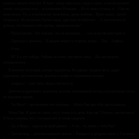
калитка заперта изнутри. Я через забор перелезла, глядь в окно, а она на кровати
лежит, соседушка моя, – всхлипывает Клавдия. – Я и в окно стучала, и… Она не
шевелилась. Ну, я участковому позвонила, дверь выбили... Врач сказал, тромб
оторвался. Не мучилась Раечка наша, царствие ей небесное… А девчоночка её
думала, что мамаша спит крепко, представляешь?
– Представляю. Это хорошо, что не мучилась… – как попугай повторяю я.
– Проходи в комнату, – Клавдия кивает в сторону двери. – Там... Анфиса.
– А вы…
– Я? А я тут побуду. Чайник на плиту поставлю пока… Вы поговорите,
познакомьтесь.
В комнате полумрак, шторы задернуты. На диване, поджав ноги, сидит
худенькая, светловолосая девочка в майке и спортивных штанах.
– Анфиса? – зову тихо, боясь спугнуть её.
Девочка вздрагивает, поднимая на меня заплаканный взгляд и размазывая слезы
по красным щекам.
– Ты Вика? – протягивает она тоненько. – Мама Рая про тебя рассказывала.
Мама Рая. Я даже не знала, что у тетки есть дочь. Как так? Почему она молчала?
Я была уверена, что у тетушки нет от меня секретов…
– Да, я Вика, – сажусь на край дивана. – А ты... ты давно у тети Раи?
– Три месяца, – девочка шмыгает носом. – Раньше я в детдоме жила, в Сосновке.