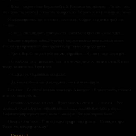
– Вика! – подает голос Борисоглебский. Противно так, масляно. – Ты это... если
передумаешь, заходи. Поговорим по-хорошему. Обратно возьму на моих условиях.
Я останавливаюсь, медленно поворачиваюсь. В офисе воцаряется гробовая
тишина…
– Знаешь что? Подавись своей работой. Ноги моей здесь больше не будет…
Выхожу в коридор, спиной чувствуя направленные на меня взгляды коллег.
Кадровичка протягивает мою трудовую, брезгливо сморщив носик.
– Удачи, Вик. Он не даст тебе никуда устроиться… В этом городе точно нет…
– Спасибо за предупреждение, Тань, я и не собираюсь оставаться здесь. К тетке
поеду, заболела она. Береги себя.
– А вещи где? Охранникам оставила?
– Да, вчера собрала чемодан, надеюсь, они его не выкинули.
Вот и все… Со старой жизнью покончено. А впереди… Неизвестность, хлопоты
и поиск новой работы…
Расслабляюсь только в лифте… Прислоняюсь к стене и… выдыхаю… Руки
дрожат, в горле вырастает горький ком… Я ведь любила свою работу, а тут…
Нафига гендир перевел этого козла в наш офис? Все ведь хорошо было?
Ничего, справлюсь… И не из таких передряг выплывала… Может, тетушка
Раиса что-нибудь придумает?