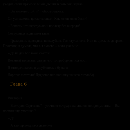
уходит, стоит прямо за мной, дышит в затылок, зараза...
– Вы можете отойти? – оборачиваюсь.
Он усмехается, цокает языком. Как же он меня бесит!
– Боитесь, что передумаю и пролезу без очереди?
Сотрудница поднимает глаза:
– Гражданин, присядьте, пожалуйста. Там стулья есть. Нет, не здесь, за дверью...
Простите, я думала, что вы вместе, – а это уже мне.
– Да не дай бог такое счастье...
Военный закрывает дверь, что-то пробурчав под нос...
Я отворачиваюсь и углубляюсь в бумаги.
Дорогие читатели! Представляю новинку нашего литмоба)
Глава 6
Виктория.
– Виктория Сергеевна? – уточняет сотрудница, листая мои документы. – Вы
племянница умершей?
– Да.
– А кем приходитесь девочке?