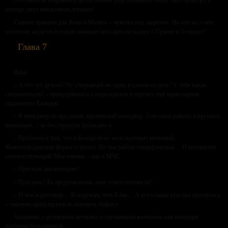
Это очень не понравится деспотичным родственникам Вики. Зато приведет в
восторг двух шкодливых детишек!
Главное правило для Вики и Матвея – чувства под запретом. Но кто же о нём
вспомнит, когда их история начинает походить на сказку о Принце и Золушке?
Глава 7
Вика.
– А что тут думать? Не уборщицей же идти, в самом-то деле? У тебя какая
специальность? – прищурившись и подкладывая в тарелку ещё один сырник,
спрашивает Клавдия.
– Я менеджер по продажам, креативный менеджер. Есть опыт работы в крупных
компаниях, – не без гордости добавляю я.
– Проблема в том, что в Белодольске мало крупных компаний.
Животноводческая ферма и лесхоз. Но там работа специфическая… И контингент
соответствующий. Мое мнение – иди в МЧС.
– Простым диспетчером?
– Простым? Ты представляешь зону ответственности?
– О чем и разговор… Я подумаю, теть Клав… А вот и наша куколка проснулась,
– замечаю крадущуюся из комнаты Анфису.
Заспанная, с румяными щечками и спутанными волосами, она выглядит
особенно беззащитной…