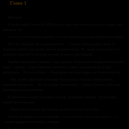
Глава 1
Виктория.
Если бы нашей Соньке из SMM-отдела поручили наляпать обо мне статью, она
начала ее так:
«Семь лет уместились в коробку, или бесславный конец хорошей девочки Вики».
Или нет, пожалуй, это слишком жестко… Соня бы поблагодарила меня за
усердную работу и пожелала счастья на новом месте. Ну, зачем писать гадости о
коллегах, ведь так? И плевать, что они, то есть я, уже бывшие…
Коробка оказывается меньше, чем я думала. Заторможено складываю нехитрый
скарб – кружку с потрескавшимся рисунком, давно сдохший кактус и пару
фоторамок… Вот и все, Вика… Потрудилась на благо фирмы, а теперь на выход…
– Вик, может, заявление отзовешь? Можно ведь главному пожаловаться,
полицией пригрозить… Ну его в баню, связываться, – шепчет Оксана, испуганно
выглядывая из-за монитора.
Я усмехаюсь и кидаю в коробку степлер. Хороший, тяжелый. Пусть теперь
новый сами покупают.
– Чтобы он мстил мне при каждом удобном случае? Ну уж нет.
Достаю из ящика стола ежедневник – почти чистый, год только начался – и с
хлопком швыряю его поверх степлера.