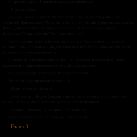
Я перестаю дышать. Смотрю на старуху непонимающе.
– С каким дитем?
– Ну как с каким? – Баба Нюра смотрит на меня,как на слабоумную. – С
Анфиской. Приемная она у Раисы была, ты не знала, что ли? Удочерила она ее месяц
назад. Девчонка сейчас у Клавдии сидит, ревет. Ты же теперь, поди, родня
ближайшая? Забирать будешь? Девчонке восемь лет.
Пакет с лежащей в нем коробкой падает в грязь. Плюшевый кот плюхается
мордой в лужу. А я стою под дождем, смотрю на бабу Нюру, непонимающе качая
головой… Вот тебе и новая жизнь…
С работы меня поперли, тетка умерла… И где-то там, в чужом доме, сидит
восьмилетняя, приемная девочка, о которой я даже не знала.
И ее судьба теперь зависит от меня – моего решения…
Но сначала надо организовать похороны...
– Морг до сколько работает?
– Да погоди ты... Зайди к Клавдии, вещи хоть в хате оставь. А потом и в морг
можно... Справку дадут, завтра все устроим. Мы все поможем...
– Хорошо, – бормочу чуть слышно. – Спасибо вам.
– Ой, не за что, дочка... Я, вроде как, плохой гонец.
Глава 3