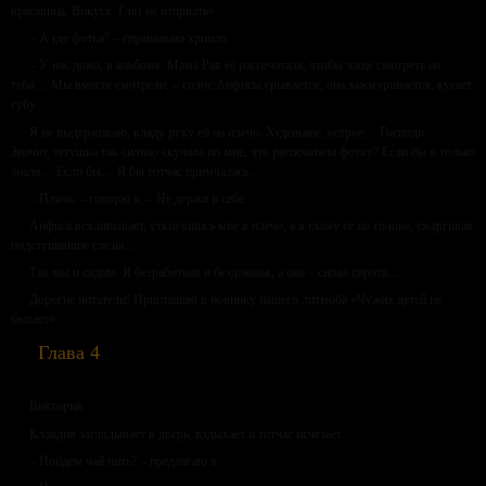
красавица, Викуся. Глаз не оторвать».
– А где фотка? – спрашиваю хрипло.
– У нас дома, в альбоме. Мама Рая её распечатала, чтобы чаще смотреть на
тебя… Мы вместе смотрели, – голос Анфисы срывается, она зажмуривается, кусает
губу.
Я не выдерживаю, кладу руку ей на плечо. Худенькое, острое… Господи…
Значит, тетушка так сильно скучала по мне, что распечатала фотку? Если бы я только
знала… Если бы… Я бы тотчас примчалась…
– Плачь, – говорю я. – Не держи в себе.
Анфиса всхлипывает, уткнувшись мне в плечо, а я глажу её по голове, смаргивая
подступившие слезы…
Так мы и сидим. Я безработная и бездомная, а она – снова сирота…
Дорогие читатели! Приглашаю в новинку нашего литмоба «Чужих детей не
бывает».
Глава 4
Виктория.
Клавдия заглядывает в дверь, вздыхает и тотчас исчезает.
– Пойдем чай пить? – предлагаю я.