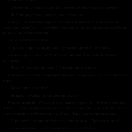
– Обязательно. Любишь пиццу? Вы с мамой Раей часто ездили в Зареченск?
– Да. И тот дядя тоже с нами ездил на той машине.
Господи… Тетушка Рая, куда же ты вляпалась? Может, её скоропостижная
смерть неслучайна? Кто тот мужчина? И почему его не было на похоронах? Мысли
прыгают как бешеные хомяки…
Ладно, займусь этим позже…
Анфиса растворяется среди рядов с детскими курточками и брюками.
– Только чур розовое с блестяшками не покупать. Давай сначала курточку
примерим?
– Давай. И шапку новую купишь? А то моя слишком теплая…
Направляюсь к стойке с кричащей вывеской «Распродажа», заслышав знакомый
голос:
– Вовка, они не жмут тебе?
– Не знаю, – ручейком звучит детский голосок.
Надо же, военный… Пока Анфиска возится с курткой, я… бессовестно пялюсь
на него… Тонкая, черная водолазка облепляет его широкие, сильные плечи… И чего
я смотрю на него, а? Он ведь хам и грубиян… Такому палец в рот не клади…
– О, и вы тут? – недовольно бурчит он, замечая меня. – Преследуете меня?
– Больно вы нужны… – бурчу и спешу вернуться к Анфисе.