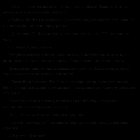
– Вика… – обнимает она меня. – А мы в школу пойдем? Ирина Евгеньевна
должна тебя во всякие группы добавить.
– Пойдем. Давай ты позавтракаешь, а потом мы поедем покупать тебе вещи. Ты
мне покажешь школьную форму, рюкзак?
– Да, конечно. Ой, бабушка Клава, это вы варенье принесли? У нас такого не
было.
– Я, милая. Кушай, лапочка…
Клавдия помогает мне найти школьную юбку и две блузочки. К счастью, они
оказываются почти новыми, как и лежащий под письменным столом рюкзак…
Проверяю наполнение пенала, заглядываю в дневник. Анфиска, оказывается,
хорошистка – всего две четверки в четверти.
– Поезжайте в Зареченск. Там большой торговый центр, одежда есть всякая,
обувь… Лишь бы на жизнь потом хватило, – с нескрываемым волнением добавляет
тетя Клава.
Расчесываю волосы Анфисы, наряжаю её в то, что есть – несуразные,
спортивные штаны и такую же толстовку.
Через пять минут мы уже выходим на крыльцо…
– А у тебя есть машина? – спрашивает Анфиса, втягивая голову в воротник
курточки.
– Нет, детка. Замерзла?