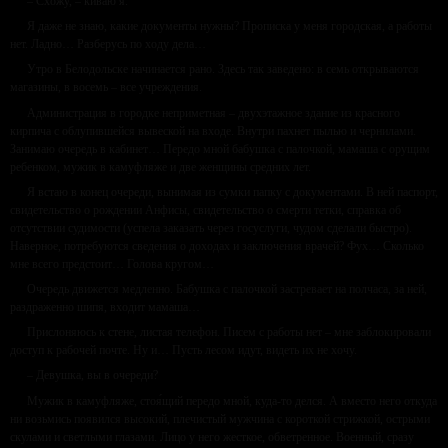
– Схожу, – киваю я.
Я даже не знаю, какие документы нужны? Прописка у меня городская, а работы
нет. Ладно… Разберусь по ходу дела…
Утро в Белодольске начинается рано. Здесь так заведено: в семь открываются
магазины, в восемь – все учреждения.
Администрация в городке неприметная – двухэтажное здание из красного
кирпича с облупившейся вывеской на входе. Внутри пахнет пылью и чернилами.
Занимаю очередь в кабинет… Передо мной бабушка с палочкой, мамаша с орущим
ребенком, мужик в камуфляже и две женщины средних лет.
Я встаю в конец очереди, вынимая из сумки папку с документами. В ней паспорт,
свидетельство о рождении Анфисы, свидетельство о смерти тетки, справка об
отсутствии судимости (успела заказать через госуслуги, чудом сделали быстро).
Наверное, потребуются сведения о доходах и заключения врачей? Фух… Сколько
мне всего предстоит… Голова кругом…
Очередь движется медленно. Бабушка с палочкой застревает на полчаса, за ней,
раздраженно шипя, входит мамаша…
Прислоняюсь к стене, листая телефон. Писем с работы нет – мне заблокировали
доступ к рабочей почте. Ну и… Пусть лесом идут, видеть их не хочу.
– Девушка, вы в очереди?
Мужик в камуфляже, стоя́щий передо мной, куда-то делся. А вместо него откуда
ни возьмись появился высокий, плечистый мужчина с короткой стрижкой, острыми
скулами и светлыми глазами. Лицо у него жесткое, обветренное. Военный, сразу