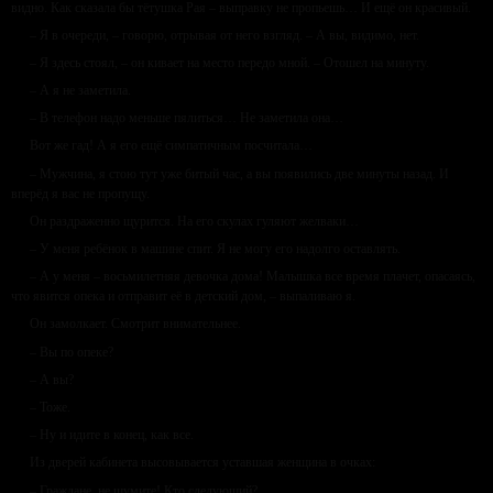
видно. Как сказала бы тётушка Рая – выправку не пропьешь… И ещё он красивый.
– Я в очереди, – говорю, отрывая от него взгляд. – А вы, видимо, нет.
– Я здесь стоял, – он кивает на место передо мной. – Отошел на минуту.
– А я не заметила.
– В телефон надо меньше пялиться… Не заметила она…
Вот же гад! А я его ещё симпатичным посчитала…
– Мужчина, я стою тут уже битый час, а вы появились две минуты назад. И
вперёд я вас не пропущу.
Он раздраженно щурится. На его скулах гуляют желваки…
– У меня ребёнок в машине спит. Я не могу его надолго оставлять.
– А у меня – восьмилетняя девочка дома! Малышка все время плачет, опасаясь,
что явится опека и отправит её в детский дом, – выпаливаю я.
Он замолкает. Смотрит внимательнее.
– Вы по опеке?
– А вы?
– Тоже.
– Ну и идите в конец, как все.
Из дверей кабинета высовывается уставшая женщина в очках:
– Граждане, не шумите! Кто следующий?