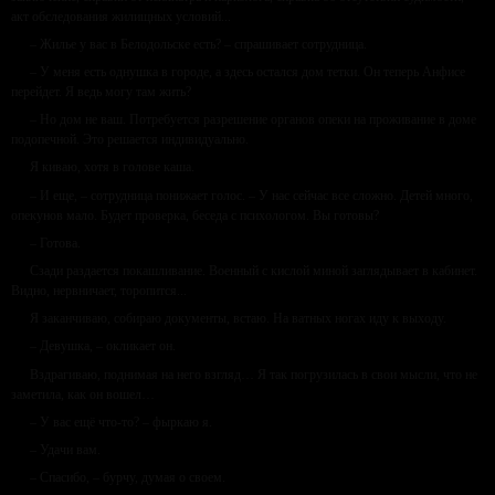
акт обследования жилищных условий...
– Жилье у вас в Белодольске есть? – спрашивает сотрудница.
– У меня есть однушка в городе, а здесь остался дом тетки. Он теперь Анфисе
перейдет. Я ведь могу там жить?
– Но дом не ваш. Потребуется разрешение органов опеки на проживание в доме
подопечной. Это решается индивидуально.
Я киваю, хотя в голове каша.
– И еще, – сотрудница понижает голос. – У нас сейчас все сложно. Детей много,
опекунов мало. Будет проверка, беседа с психологом. Вы готовы?
– Готова.
Сзади раздается покашливание. Военный с кислой миной заглядывает в кабинет.
Видно, нервничает, торопится...
Я заканчиваю, собираю документы, встаю. На ватных ногах иду к выходу.
– Девушка, – окликает он.
Вздрагиваю, поднимая на него взгляд… Я так погрузилась в свои мысли, что не
заметила, как он вошел…
– У вас ещё что-то? – фыркаю я.
– Удачи вам.
– Спасибо, – бурчу, думая о своем.