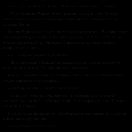
– Как... отошла? Баб Нюр, вы чего? Я же ей вот только вчера… звонила…
– Тромб оторвался, Викуля. Скорую вызвали, но она уже... того. Без мук,
говорят, умерла. Соседка наша, Клавдия, утром зашла ее проведать, а она уже
холодная. Вот так.
Я молчу. В ушах шумит. Внутри что-то темное разверзается… Выходит, я теперь
совсем одна? Отец давно умер, мама – два года назад… А теперь и тетушка Рая
меня покинула? Как же так? Она ведь не старая еще была… Надо, наверное,
похоронить ее по-людски…
– А... похороны? – хрипло спрашиваю я.
– Да что похороны? Участковый приезжал, ее в морг отвезли. Сегодня уже,
поди, вскрытие сделали. Ты в полицию сходи, там скажут.
Киваю, не чувствуя головы. Ноги ватные, руки не слушаются. Роняю платок,
спешно поднимаю его, сую в карман...
– Баб Нюр, а ключи? У вас нет ключей от дома?
– Зачем мне? – баба Нюра машет рукой. – Не особенно твоя тетка меня
жаловала, сама знаешь. Вон, у Клавдии спроси. Она все организовывала. И скорую
вызывала, и полицию…
И тут же, не дав мне опомниться, баба Нюра добавляет, понизив голос почти до
шепота, хотя вокруг ни души:
– А с дитем-то, что теперь делать?