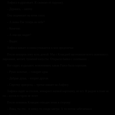
Анфиса вздрагивает. Я сжимаю её ладошку.
– Держись, – шепчу.
Она поднимает на меня глаза:
– А мама Рая теперь на небе?
– Конечно.
– А она нас видит?
– Видит.
Анфиса кивает и снова утыкается в мое предплечье.
После похорон зову всех домой. Мы с Клавдией наготовили всего понемногу:
пирожков, котлет, тушеной капусты. Открыли банки с соленьями…
Все сидят, вздыхают, вспоминают, какая Раиса была хорошая.
– Руки золотые, – говорит одна.
– Добрая душа, – вторит другая.
– Сиротку пригрела, – третья кивает на Анфису.
Анфиса сидит за столом, ковыряет вилкой картошку, не ест. Я рядом и тоже не
ем – кусок в горло не лезет.
После поминок Клавдия отводит меня в сторону:
– Вика, ты это... в опеку-то сходи завтра. А то потом забегаешься.