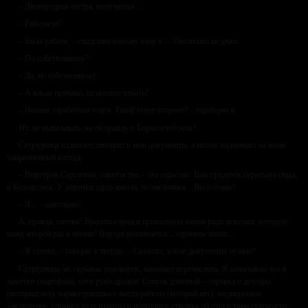
– Двоюродная сестра, получается...
– Работаете?
– Была работа, – стыдливо отвожу взор я. – Уволилась на днях.
– По собственному?
– Да, по собственному.
– А какая причина, позвольте узнать?
– Низкая заработная плата. Такой ответ устроит? – тараторю я.
Ну, не вываливать же ей правду о Борисоглебском?
Сотрудница вздыхает, смотрит в мои документы, а потом поднимает на меня
укоризненный взгляд.
– Виктория Сергеевна, опекунство – это серьезно. Вам придется переехать сюда,
в Белодольск. У девочки здесь школа, поликлиника... Вы готовы?
– Я... – замолкаю.
А, правда, готова? Бросить город и привычную жизнь ради девочки, которую
вижу второй раз в жизни? Внутри разливается... странное тепло...
– Я готова, – говорю я твердо. – Скажите, какие документы нужны?
Сотрудница, не скрывая недоверия, начинает перечислять. Я записываю все в
заметки смартфона, хотя руки дрожат. Список длинный – справка о доходах
(которых нет), характеристика с места работы (которой нет), медицинское
заключение, справки от психиатра и нарколога, справка об отсутствии судимости,