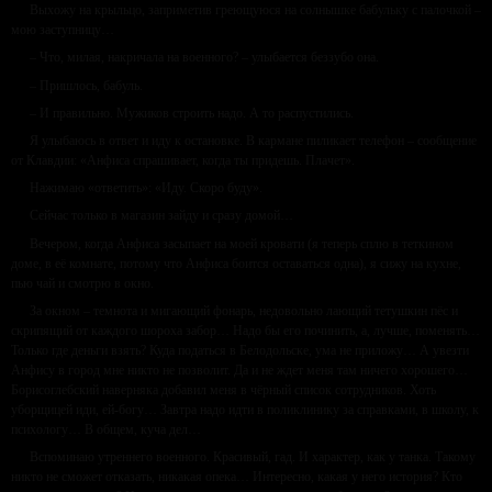
Выхожу на крыльцо, заприметив греющуюся на солнышке бабульку с палочкой –
мою заступницу…
– Что, милая, накричала на военного? – улыбается беззубо она.
– Пришлось, бабуль.
– И правильно. Мужиков строить надо. А то распустились.
Я улыбаюсь в ответ и иду к остановке. В кармане пиликает телефон – сообщение
от Клавдии: «Анфиса спрашивает, когда ты придешь. Плачет».
Нажимаю «ответить»: «Иду. Скоро буду».
Сейчас только в магазин зайду и сразу домой…
Вечером, когда Анфиса засыпает на моей кровати (я теперь сплю в теткином
доме, в её комнате, потому что Анфиса боится оставаться одна), я сижу на кухне,
пью чай и смотрю в окно.
За окном – темнота и мигающий фонарь, недовольно лающий тетушкин пёс и
скрипящий от каждого шороха забор… Надо бы его починить, а, лучше, поменять…
Только где деньги взять? Куда податься в Белодольске, ума не приложу… А увезти
Анфису в город мне никто не позволит. Да и не ждет меня там ничего хорошего…
Борисоглебский наверняка добавил меня в чёрный список сотрудников. Хоть
уборщицей иди, ей-богу… Завтра надо идти в поликлинику за справками, в школу, к
психологу… В общем, куча дел…
Вспоминаю утреннего военного. Красивый, гад. И характер, как у танка. Такому
никто не сможет отказать, никакая опека… Интересно, какая у него история? Кто