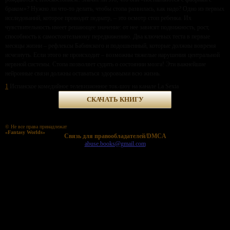
браком»? Нужно ли что-то делать, чтобы стопа развилась, как надо? Одно из первых
исследований, которое проводит педиатр, – это осмотр стоп ребенка. Их
чувствительность имеет решающее значение: от нее зависят подвижность, рост,
способность к самостоятельному передвижению. Два ключевых теста в первые
месяцы жизни – рефлексы Бабинского и подошвенный, которые должны вовремя
исчезнуть. Если этого не происходит – возможны тяжелые нарушения центральной
нервной системы. Стопа позволяет судить о состоянии мозга! Эти важнейшие
нейронные связи должны оставаться здоровыми всю жизнь.
1
Испанское комедийное телевизионное ток-шоу на канале La Sexta
СКАЧАТЬ КНИГУ
© Не все права принадлежат
«Fantasy Worlds»
Cвязь для правообладателей/DMCA
abuse.books@gmail.com