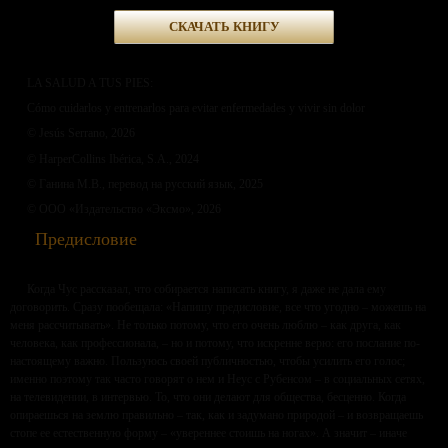
СКАЧАТЬ КНИГУ
LA SALUD A TUS PIES:
Cómo cuidarlos y entrenarlos para evitar enfermedades y vivir sin dolor
© Jesús Serrano, 2026
© HarperCollins Ibérica, S.A., 2024
© Ганина М.В., перевод на русский язык, 2025
© ООО «Издательство «Эксмо», 2026
Предисловие
Когда Чус рассказал, что собирается написать книгу, я даже не дала ему
договорить. Сразу пообещала: «Напишу предисловие, все что угодно – можешь на
меня рассчитывать». Не только потому, что его очень люблю – как друга, как
человека, как профессионала, – но и потому, что искренне верю: его послание по-
настоящему важно. Пользуюсь своей публичностью, чтобы усилить его голос;
именно поэтому так часто говорят о нем и Неус с Рубенсом – в социальных сетях,
на телевидении, в интервью. То, что они делают для общества, бесценно. Когда
опираешься на землю правильно – так, как и задумано природой – и возвращаешь
стопе ее естественную форму – «увереннее стоишь на ногах». А значит – иначе