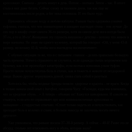
кроссовки». Сначала – десять минут в день. Потом – полчаса. Затем – час. В итоге
стала в них даже бегать. Сейчас слежу за тазовым дном, так как еще не
восстановилась после родов, и бег пока отложила. И это было чудо.
Признаюсь: обожаю моду и люблю каблуки. Раньше была одержима узкими
туфлями, считала, что чем миниатюрнее и изящнее выглядит стопа – тем лучше. До
сих пор в шкафу стоят сапоги 36-го размера, хотя на самом деле нога всегда была
37-го, а то и 38-го! Женщинам эту глупость внушили с детства – потому что живем в
мире мачизма. Не знаю ни одного мужчину, который бы говорил: «Ой, у меня 43-й
размер, но возьму 41-й, чтобы нога выглядела посимпатичнее».
С обувью ситуация та же, что и с питанием: главное – делать правильно большую
часть времени. Ничего страшного не случится, если однажды съешь мороженое или
булочку, как и не произойдет катастрофы, если полчаса поносишь узкие туфли.
Просто потом почувствуешь боль в стопах, как и тяжесть в животе от нездоровой
пищи. Важно другое: вернувшись домой, снова стать собой и разуться.
Хотелось бы, чтобы модные бренды поняли: здоровье и красота – не враги. Когда
я только начала свой опыт с
barefoot,
говорила Чусу: «Господи, куда мы вляпались,
что за уродская обувь…» А теперь – обожаю их! Кажутся шикарными. И совсем не
стыжусь, если кто-то спрашивает про мои минималистичные кроссовки «с
пальцами» – с гордостью отвечаю: «Стоит только надеть их и почувствовать, как
проходит боль в коленях и спине, и больше никогда не захочешь носить ничего
другого».
Уже упоминала, что раньше носила 37–38-й размер. А сейчас – 40-й! Разве это не
абсурд: столько лет втискивать ногу в обувь, которая мала?