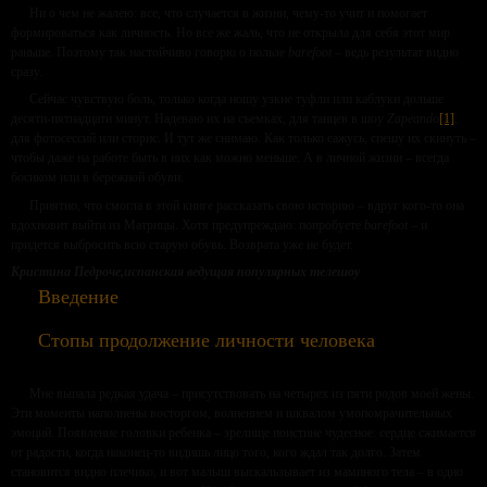
Ни о чем не жалею: все, что случается в жизни, чему-то учит и помогает
формироваться как личность. Но все же жаль, что не открыла для себя этот мир
раньше. Поэтому так настойчиво говорю о пользе
barefoot
– ведь результат видно
сразу.
Сейчас чувствую боль, только когда ношу узкие туфли или каблуки дольше
десяти-пятнадцати минут. Надеваю их на съемках, для танцев в шоу
Zapeando
[1]
,
для фотосессий или сторис. И тут же снимаю. Как только сажусь, спешу их скинуть –
чтобы даже на работе быть в них как можно меньше. А в личной жизни – всегда
босиком или в бережной обуви.
Приятно, что смогла в этой книге рассказать свою историю – вдруг кого-то она
вдохновит выйти из Матрицы. Хотя предупреждаю: попробуете
barefoot
– и
придется выбросить всю старую обувь. Возврата уже не будет.
Кристина Педроче,
испанская ведущая популярных телешоу
Введение
Стопы продолжение личности человека
Мне выпала редкая удача – присутствовать на четырех из пяти родов моей жены.
Эти моменты наполнены восторгом, волнением и шквалом умопомрачительных
эмоций. Появление головки ребенка – зрелище поистине чудесное: сердце сжимается
от радости, когда наконец-то видишь лицо того, кого ждал так долго. Затем
становится видно плечико, и вот малыш выскальзывает из маминого тела – в одно