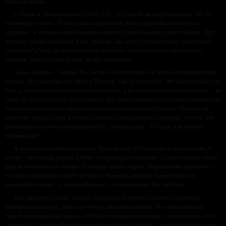
идешь по жизни.
С Чусом я познакомилась в 2014 году – и с первой же встречи поняла, что это
особенный человек. Я всегда была спортивной, всегда старалась заботиться о
здоровье – в те годы занималась кроссфитом и участвовала в разных забегах. Друг-
диетолог, общий знакомый Хави, заметив, как часто я травмируюсь, посоветовал
обратиться к Чусу. И он мне сразу понравился – влюбилась в его философию,
терпение, улыбку, спокойствие, профессионализм…
Самое забавное – именно Чус когда-то посоветовал мне первые ортопедические
стельки. Мы оба тогда еще жили в Матрице, как он сам шутит. Это были стельки для
бега, и, попользовавшись ими какое-то время, я не заметила особых результатов – не
стало ни лучше, ни хуже. Поделилась с ним впечатлениями, а он к тому времени уже
начинал интересоваться идеей обуви
barefoot
и хождением босиком. Сначала это
совсем не убедило: ведь я столько слышала о вреде плоской подошвы и о том, что
должен быть хотя бы небольшой каблук, амортизация… Господи, как же всех
обманывали!
Я начала поддерживать позицию Чуса, потому что искренне в нее поверила. А
потом – еще и ради дочери. Сейчас ей одиннадцать месяцев – и за всю жизнь она ни
разу не пользовалась обувью. Если ради забавы надену ей крошечные башмачки –
тут же их стаскивает, терпеть не может! Конечно, настанет момент, когда ей
понадобится обувь – и тогда выберем ту, что посоветуют Чус или Неус.
Мне нравится думать: если мы, взрослые, изменим сознание и полностью
перейдем на
barefoot,
дети тоже начнут этим пользоваться. И дочка никогда не
скажет, вернувшись из школы: «Все носят модные кроссовки, а я как клоун в этих
странных!» Сама не обращаю внимания на такие глупости – здоровье важнее моды и