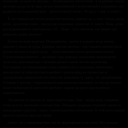
мгновение, за какие-то секунды… Незабываемые впечатления! А подлинное счастье
наступает, когда после пары легких похлопываний и встряхиваний в родильном зале
раздается долгожданный крик – пронзительный сигнал: «Я здесь, я жив, я силен!»
В этот первый миг взгляд родителей прикован, конечно же, к лицу: глазки, носик,
ротик, крошечные ушки – иногда еще сложенные, пушистые от лануго. Язык, робко
выглядывающий из приоткрытых губ… Кожа – чуть синеватая, как бывает при
рождении, вскоре розовеет.
Потом смотрим на ручки. Морщинистые, сжатые в кулачки, когда малыш
засыпает у мамы на груди. Длинные, мягкие ноготки – еще слишком нежные после
долгих месяцев в водной среде… Затем внимание всегда притягивали ножки.
Ступни новорожденного – настоящее чудо природы, крошечные произведения
искусства, напоминающие о величии жизни в самом чистом проявлении.
Разглядывая эти миниатюрные стопы длиной всего в несколько сантиметров,
невозможно не испытать благоговейного трепета перед их хрупкостью и
одновременно невероятной способностью выполнять ту задачу, что предназначена.
Узенькие в пяточке, с поразительной подвижностью пальчиков: за секунду малыш
может полностью их сжать или, наоборот, широко раскрыть при малейшем
прикосновении…
Эти мягкие ступни еще не знали тяжести мира. Они – начало пути, отправная
точка долгого жизненного путешествия. Обещание грядущих открытий, шагов по
неизведанным дорогам, следов с неповторимыми отпечатками. В этой первозданной
простоте кроется сама суть бытия.
Знаете, что у новорожденных еще не сформирован свод стопы? Все малыши
рождаются с плоскостопием! Значит ли это, что они «поставляются с фабрики с