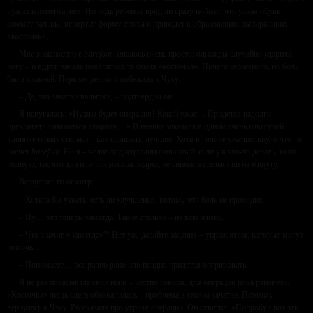
чужих комментариев. Но ведь ребенок вряд ли сразу поймет, что узкая обувь
сожмет пальцы, испортит форму стопы и приведет к образованию выпирающих
«косточек».
Мое знакомство с
barefoot
началось очень просто: однажды случайно ударила
ногу – и вдруг начала появляться та самая «косточка». Ничего серьезного, но боль
была сильной. Первым делом я побежала к Чусу.
– Да, это зачатки вальгуса, – подтвердил он.
Я испугалась: «Нужна будет операция? Какой ужас… Придется надолго
прекратить заниматься спортом…» В панике заказала в одной очень известной
клинике новые стельки – как слышала, лучшие. Хотя в голове уже щелкнуло что-то
насчет
barefoot.
Но я – человек дисциплинированный: если уж что-то делать, то на
полную, так что два или три месяца подряд не снимала стельки ни на минуту.
Вернулась на осмотр:
– Хотела бы узнать, есть ли улучшения, потому что боль не проходит.
– Ну… это теперь навсегда. Такие стельки – на всю жизнь.
– Что значит «навсегда»?! Нет уж, давайте задания – упражнения, которые могут
помочь…
– Понимаете… все равно рано или поздно придется оперировать.
Я не раз показывала свои ноги – честно говоря, для операции пока рановато.
«Косточка» лишь слега обозначилась – проблема в самом зачатке. Поэтому
вернулась к Чусу. Рассказала про угрозу операции. Он ответил: «Попробуй вот эти