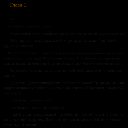
Глава 1
Ольга
Мой шеф в своём репертуаре:
– Ольга, если ты уже взлетаешь, то дёргай стоп-кран и прыгай. Сделка сорвалась!
– Тебе повезло. я позже выехала. ещё не прошла регистрацию. А то б я тебе
дёрнула за стоп-кран!
На полпути в аэропорт разворачиваюсь, и мой новенький чёрный «мерин» летит
пулей по залитому солнцем КАДу в сторону дома. Трусь затылком о подголовник,
прикидывая, нет ли моей вины в случившемся. Родион будто читает мои мысли:
– Только тебе позволено так разговаривать с богом Олимпа, о моя златоносная
курочка.
– Да ну тебя! Директор птицефабрики ты, а не бог Олимпа! Три дня до ночи этот
контракт вычитывала в офисе! – Понимаю, что я чиста, как бриллиант, и выдыхаю с
облегчением.
– Хочешь, дам тебе пару дней?
– Уже была готова взять их за свой счёт!
– Чёрт! Кто меня за язык дёрнул! – ржёт Родион. – Ладно! Так и быть. Съезди со
своим красавцем на природу. Потешь его истосковавшуюся по бабе плоть своими
роскошными формами!