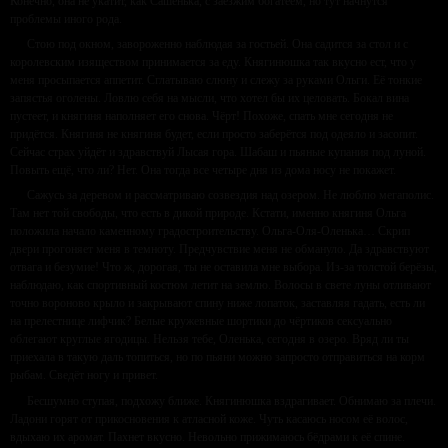
Конечно, она не укатит, как Сашенька, с заезжим богатеем, но тут начнутся
проблемы иного рода.
Стою под окном, завороженно наблюдая за гостьей. Она садится за стол и с
королевским изяществом принимается за еду. Княгинюшка так вкусно ест, что у
меня просыпается аппетит. Сглатываю слюну и слежу за руками Ольги. Её тонкие
запястья оголены. Ловлю себя на мысли, что хотел бы их целовать. Бокал вина
пустеет, и княгиня наполняет его снова. Чёрт! Похоже, спать мне сегодня не
придётся. Княгиня не княгиня будет, если просто заберётся под одеяло и засопит.
Сейчас страх уйдёт и здравствуй Лысая гора. Шабаш и пьяные купания под луной.
Повыть ещё, что ли? Нет. Она тогда все четыре дня из дома носу не покажет.
Сажусь за деревом и рассматриваю созвездия над озером. Не люблю мегаполис.
Там нет той свободы, что есть в дикой природе. Кстати, именно княгиня Ольга
положила начало каменному градостроительству. Ольга-Оля-Оленька… Скрип
двери прогоняет меня в темноту. Предчувствие меня не обмануло. Да здравствуют
отвага и безумие! Что ж, дорогая, ты не оставила мне выбора. Из-за толстой берёзы,
наблюдаю, как спортивный костюм летит на землю. Волосы в свете луны отливают
точно вороново крыло и закрывают спину ниже лопаток, заставляя гадать, есть ли
на прелестнице лифчик? Белые кружевные шортики до чёртиков сексуально
облегают круглые ягодицы. Нельзя тебе, Оленька, сегодня в озеро. Вряд ли ты
приехала в такую даль топиться, но по пьяни можно запросто отправиться на корм
рыбам. Сведёт ногу и привет.
Бесшумно ступая, подхожу ближе. Княгинюшка вздрагивает. Обнимаю за плечи.
Ладони горят от прикосновения к атласной коже. Чуть касаюсь носом её волос,
вдыхаю их аромат. Пахнет вкусно. Невольно прижимаюсь бёдрами к её спине.