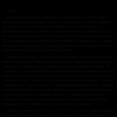
Ольга
Сегодня всё непривычно: я запретила себе думать о работе и о Косте. Ещё не
выехав из города, заблокировала мужа во всех мессенджерах и соцсетях. Отвязала
его банковские карты и отслеживание автомобиля. Померла, так померла.
Клятвенно пообещала себе поехать в июле с Маришей на море, укорила себя за то,
что так мало времени уделяю ей. И как теперь быть? Может, надо меньше работать?
Буду жить бедненько, но счастливо. Когда последний раз я была в кино? Два месяца
назад семьёй ходили на какой-то мультик. Вырубилась в самом начале и очнулась,
когда пошли титры. Ладно, хорош выгрызать себе мозг.
Заправляюсь бензином, хотдогом и кофе. Еду дальше, распевая песни, избегая
плакательных мотивов. Через пятьдесят километров с непривычки начинаю хрипеть
и давать петуха. Мысленно вновь обращаюсь к далеко спрятанному нежному «Я».
Чувствую ли себя преданной? Конечно, да. Последнее время я списывала отсутствие
оргазма на хроническую усталость. Но Костя, оказывается, проскакав до полудня на
слоне, тоже уставал. А может, это не первая его ходка? Если вспомнить… Так, стоп.
Я же запретила себе думать о Косте. Не притащил инфекций и ладно. Упс! Андрюха-
то дальнобойщик. Чем чёрт не шутит. Фантазия рисует ночных шоссейных бабочек с
провалившимися носами и красавца Андрюху в их объятиях. Меня бросает в
холодный пот. Сегодня по ванной Костя скакал «без чехла». Бледная трепонема,
обойди нас стороной! Приеду домой, пройду полное обследование.
Двести километров извилистого шоссе остаются за спиной, а с ними и мегабайты
истерзанного сознания. Съезжаю с дороги по указателю: «Заповедник Волчья