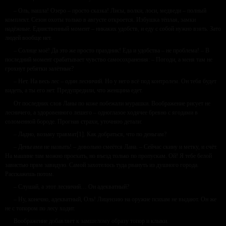
– Оль, нашла! Озеро – просто сказка! Лисы, волки, лоси, медведи – полный
комплект. Сезон охоты только в августе откроется. Избушка тёплая, замки
надёжные. Единственный момент – никаких удобств, и еду с собой нужно взять. Зато
людей вообще нет.
– Солнце моё! Да это же просто праздник! Еда и удобства – не проблема! – В
последний момент срабатывает чувство самосохранения: – Погоди, а меня там не
грохнут ребятки залётные?
– Нет. На весь лес – один лесничий. Но у него всё под контролем. Он тебя будет
видеть, а ты его нет. Предупредили, что женщина едет.
От последних слов Ланы по коже побежали мурашки. Воображение рисует не
лесничего, а здоровенного лешего – одноглазое ходячее бревно с ягодами в
соломенной бороде. Прогнав страхи, уточняю детали:
– Ладно, возьму травмат[1]. Как добраться, что по деньгам?
– Деньгами не назвать! – довольно смеётся Лана. – Сейчас скину и метку, и счёт.
На машине там можно проехать, но въезд только по пропускам. Ой! Я тебе белой
завистью прям завидую. Самой захотелось туда рвануть из душного города.
Расскажешь потом.
– Слушай, а этот лесничий… Он адекватный?
– Ну, конечно, адекватный, Оль! Лицензию на оружие психам не выдают. Он же
не с топором по лесу ходит.
Воображение добавляет к замшелому образу топор и клыки.