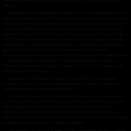
занавесок в маленькие окна прокрались лучи солнца. Что за избушка на курьих
ножках?
Воспоминания, одно чище другого, проносятся в голове, обгоняя друг друга. Со
стоном возвращаюсь на спину. Моя семейная жизнь закончилась под аккомпанемент
крышки мусорного бака. Я променяла суетный мир на глухой лес. Загадочный, но
очень романтичный леший вчера чуть не отправил меня к прародителям. По телу
пробегает дрожь, стоит вспомнить прикосновения жарких ладоней к моим плечам. А
голос? Бабочки в животе испугались и проснулись. Напугал леший меня, конечно,
будь здоров. А я тоже молодец, тяпнула лишка от страха и пошла гулять. Красную
шапочку надеть забыла. Хорошее же впечатление я произвела на парня.
Потягиваюсь в постели и веду руками по телу. На мне ничего нет. Второй раз ночью
я не рискнула выйти из дома. Чёрт! У меня же продукты в машине. Хорошо я
соблазнилась на акцию возле кассы и купила две термосумки. Они по цене одной
были, аккумуляторы в подарок.
Вылезаю из тёплой постели и, натянув трусы, рысцой бегу к умывальнику.
Дощатый пол холодит ступни, а студёная вода обжигает ладони. Зубная щётка и
тюбик зубной пасты – приятный бонус от лешего.
Пить хочется. На плите стоит эмалированный чайник, и я жадно припадаю к его
носику. Так делала школьницей. В доме родителей был такой же чайник, только на
нём ещё красовался нарисованный подсолнух. В избушке уютно и пахнет
берёзовыми вениками. Они висят на стене возле входа. Значит здесь и баня есть.
Напишу лешему, чтобы протопил по-чёрному. Не знаю, что это значит, но для моего
душевного состояния самое то – по-чёрному, на отрыв!
Лана говорила, что удобства на улице. Влезаю в спортивный костюм и с опаской