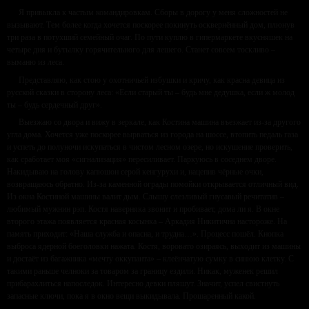
Я привыкла к частым командировкам. Сборы в дорогу у меня сложностей не
вызывают. Тем более когда хочется поскорее покинуть осквернённый дом, плюнув
три раза в потухший семейный очаг. По пути куплю в гипермаркете вкусняшек на
четыре дня и бутылку горячительного для лешего. Станет совсем тоскливо –
выманю из леса.
Представляю, как стою у охотничьей избушки и кричу, как красна девица из
русской сказки в сторону леса: «Если старый ты – будь мне дедушка, если ж молод
ты – будь сердечный друг».
Выезжаю со двора и вижу в зеркале, как Костина машина въезжает из-за другого
угла дома. Хочется уже поскорее вырваться из города на шоссе, втопить педаль газа
и успеть до полуночи искупаться в чистом лесном озере, но искушение проверить,
как сработает моя «сигнализация» пересиливает. Паркуюсь в соседнем дворе.
Накидываю на голову капюшон серой кенгурухи и, нацепив чёрные очки,
возвращаюсь обратно. Из-за каменной ограды помойки открывается отличный вид.
Из окна Костиной машины валит дым. Слышу слезливый гнусавый речитатив –
любимый мужнин рэп. Костя наверняка звонит и пробивает, дома ли я. В окне
второго этажа появляется красная косынка – Аркадия Никитична настороже. На
память приходит: «Наша служба и опасна, и трудна…». Процесс пошёл. Кнопка
выброса ядерной боеголовки нажата. Костя, воровато озираясь, выходит из машины
и достаёт из багажника «мечту оккупанта» – клеёнчатую сумку в синюю клетку. С
такими раньше челноки за товаром за границу ездили. Никак, муженек решил
прибарахлиться напоследок. Интересно девки пляшут. Значит, успел свистнуть
запасные ключи, пока я в окно вещи выкидывала. Прошаренный какой.