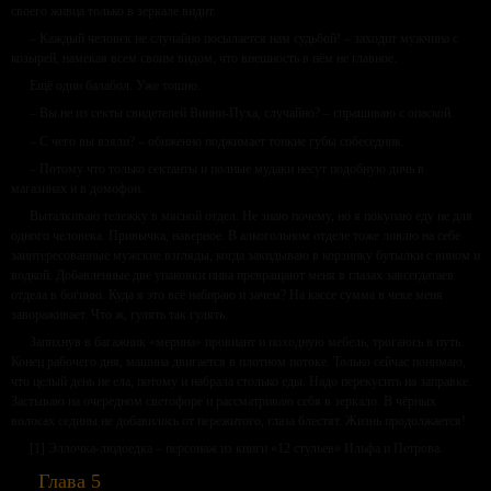
своего живца только в зеркале видит.
– Каждый человек не случайно посылается нам судьбой! – заходит мужчина с
козырей, намекая всем своим видом, что внешность в нём не главное.
Ещё один балабол. Уже тошно.
– Вы не из секты свидетелей Винни-Пуха, случайно? – спрашиваю с опаской.
– С чего вы взяли? – обиженно поджимает тонкие губы собеседник.
– Потому что только сектанты и полные мудаки несут подобную дичь в
магазинах и в домофон.
Выталкиваю тележку в мясной отдел. Не знаю почему, но я покупаю еду не для
одного человека. Привычка, наверное. В алкогольном отделе тоже ловлю на себе
заинтересованные мужские взгляды, когда закидываю в корзинку бутылки с вином и
водкой. Добавленные две упаковки пива превращают меня в глазах завсегдатаев
отдела в богиню. Куда я это всё набираю и зачем? На кассе сумма в чеке меня
завораживает. Что ж, гулять так гулять.
Запихнув в багажник «мерина» провиант и походную мебель, трогаюсь в путь.
Конец рабочего дня, машина двигается в плотном потоке. Только сейчас понимаю,
что целый день не ела, потому и набрала столько еды. Надо перекусить на заправке.
Застываю на очередном светофоре и рассматриваю себя в зеркало. В чёрных
волосах седины не добавилось от пережитого, глаза блестят. Жизнь продолжается!
[1] Эллочка-людоедка – персонаж из книги «12 стульев» Ильфа и Петрова.
Глава 5