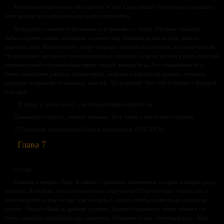
Моё нежное приличное «Я» шепчет: «Оля! Сиди читай!» Но я точно сбросила с
плеч десять лет, и для меня здесь всё в диковинку.
Неподалёку слышится фырканье, и я срываюсь с места. Обожаю лошадей.
Забыла купить новые шлёпанцы, а потому иду босиком вдоль кустов, рискуя
наколоть ногу. Вскоре моему взору открывается небольшой пляж, похожий на мой.
Но увиденное заставляет меня укрыться в зарослях. Стоя по колено в воде, смуглый
темноволосый мужчина намыливает гнедой лошади бока. Его обнажённое тело
точно вылеплено умелым скульптором. Залипаю взглядом на крепких мужских
ягодицах и краснею от шальных мыслей. Ай да леший! Вот тебе и бревно с бородой
в ягодах.
– Я приду к двум часам! – не поворачиваясь кричит он.
Срываюсь с места и, сверкая пятками, бегу точно с места преступления.
[1] Польская писательница Иоанна Хмелевская 1932-2013гг
Глава 7
Степан
Сначала я отказал Лане. В наших с братьями охотничьих угодьях женщин сроду
не было. И вообще, что за сорвиголова сюда явится? Она тут будет чудить дни и
ночи напролёт, а мне четыре дня не спать. Следить, чтобы её никто не сожрал, не
укусил. Миха и Иван на дайвинг укатили, Андрюха викингов своих опекает, а я
хотел спокойно поработать над сценарием «Княгиня Ольга. Ответный ход». Мои