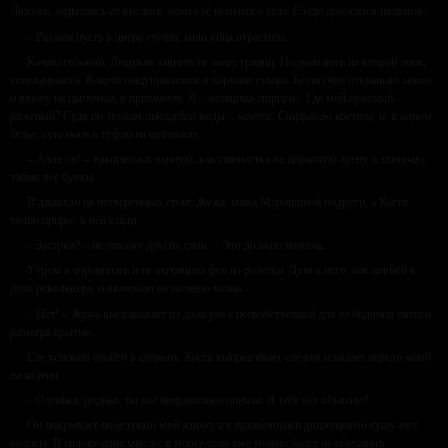
Люськи, задыхаясь от кислого запаха её немытого тела. Сзади доносится шёпоток:
– Рогами пусть в дверь стучит, коли яйца отрастила.
Качаю головой. Людская зависть не знает границ. Поднимаюсь на второй этаж,
успокаиваюсь. Ключи нащупываются в кармане сумки. Беззвучно открываю замок
и вхожу на цыпочках в прихожую. Я – женщина-сюрприз. Где мой суженый-
ряженый? Судя по звукам льющейся воды – моется. Скидываю костюм, и, в одном
белье, сую ноги в туфли на шпильках.
– Алле оп! – врываюсь в ванную, как гимнастка на цирковую арену и замираю,
забыв все буквы.
В джакузи на четвереньках стоит Жужа, мама Маришиной подруги, а Костя
точно прирос к ней сзади.
– Застрял? – не нахожу других слов. – Это должно помочь.
Утром я торопилась и не вытащила фен из розетки. Дую в него, как ковбой в
дуло револьвера, и включаю на полную мощь.
– Нет! – Жужа выскакивает из джакузи с несвойственной для её бидонов пятого
размера прытью.
Еле успеваю отойти в сторону. Костя выпрыгивает следом и падает передо мной
на колени.
– Оленька, родная, ты всё неправильно поняла. Я тебе всё объясню!
Он покрывает поцелуями мой живот, а я привычными движениями сушу ему
волосы. В голове одна мысль: в морге тело уже можно будет не обмывать.