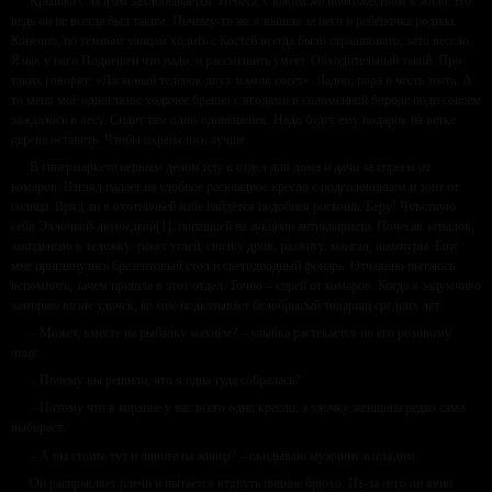
Крышка с лязгом захлопывается. Небеса, с каким же ничтожеством я жила! Но
ведь он не всегда был таким. Почему-то же я вышла за него и ребёночка родила.
Конечно, по тёмным улицам ходить с Костей всегда было страшновато, зато весело.
Язык у него Подвешен что надо, и рассмешить умеет. Обходительный такой. Про
таких говорят: «Ласковый телёнок двух мамок сосёт». Ладно, пора и честь знать. А
то меня моё одноглазое ходячее бревно с ягодами в соломенной бороде поди совсем
заждалось в лесу. Сидит там один-одинёшенек. Надо будет ему подарок на ветке
дерева оставить. Чтобы охранялось лучше.
В гипермаркете первым делом иду в отдел для дома и дачи за спреем от
комаров. Взгляд падает на удобное раскладное кресло с подголовником и зонт от
солнца. Вряд ли в охотничьей избе найдётся подобная роскошь. Беру! Чувствую
себя Эллочкой-людоедкой[1], попавшей на аукцион антиквариата. Почесав затылок,
закидываю в тележку: пакет углей, связку дров, разжигу, мангал, шампуры. Ещё
мне приглянулись брезентовый стол и светодиодный фонарь. Отчаянно пытаюсь
вспомнить, зачем пришла в этот отдел. Точно – спрей от комаров. Когда я задумчиво
замираю возле удочек, ко мне подкатывает белобрысый товарищ средних лет:
– Может, вместе на рыбалку махнём? – улыбка растекается по его розовому
лицу.
– Почему вы решили, что я одна туда собралась?
– Потому что в корзине у вас всего одно кресло, а удочку женщина редко сама
выбирает.
– А вы стоите тут и ловите на живца? – окидываю мужчину взглядом.
Он расправляет плечи и пытается втянуть пивное брюхо. Из-за него он явно