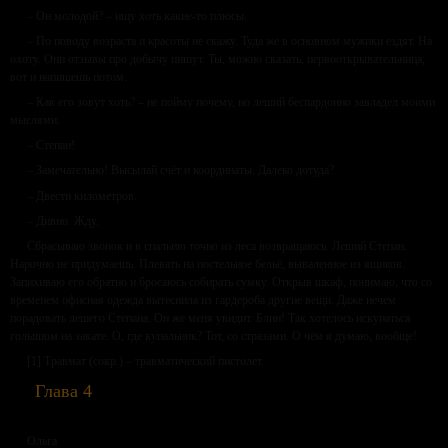
– Он молодой? – ищу хоть какие-то плюсы.
– По поводу возраста и красоты не скажу. Туда же в основном мужики ездят. На
охоту. Они отзывы про добычу пишут. Ты, можно сказать, первооткрывательница,
вот и напишешь потом.
– Как его зовут хоть? – не пойму почему, но леший беспардонно завладел моими
мыслями.
– Степан!
– Замечательно! Высылай счёт и координаты. Далеко дотуда?
– Двести километров.
– Дивно. Жду.
Сбрасываю звонок и в спальню точно из леса возвращаюсь. Леший Степан.
Нарочно не придумаешь. Плевать на постельное бельё, вываленное из ящиков.
Запихиваю его обратно и бросаюсь собирать сумку. Открыв шкаф, понимаю, что со
временем офисная одежда вытеснила из гардероба другие вещи. Даже нечем
порадовать лешего Степана. Он же меня увидит. Блин! Так хотелось искупаться
голышом на закате. О, где купальник? Тот, со стразами. О чём я думаю, вообще!
[1] Травмат (сокр.) – травматический пистолет.
Глава 4
Ольга