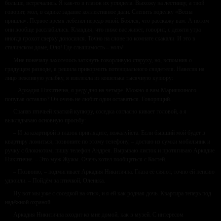
больше, встречались. Я как-то в глазок их углядела. Выхожу на лестницу, а твой
говорит, мол, в садике задание коллективное дали. Слепить поделку «Весна
пришла». Первое время лебезил передо мной. Боялся, что расскажу вам. А потом
они вообще расслабились. Клавдия, что ниже вас живёт, говорит, с девяти утра
иногда грохот сверху доносился. Точно на слоне по комнате скакали. И это в
сталинском доме, Оля! Где слышимость – ноль!
Мне поначалу захотелось заткнуть говорливую старуху, но, вспомнив о
грядущем разводе, я решила прикормить потенциального свидетеля. Навесив на
лицо вежливую улыбку, я извлекла из кошелька тысячную купюру:
– Аркадия Никитична, я уеду дня на четыре. Можно я вам Маришкиного
попугая оставлю? Он очень не любит один оставаться. Говорящий.
Сцапав птичьей хваткой купюру, соседка согласно кивает головой, а я
выкладываю основную просьбу:
– И за квартирой в глазок приглядите, пожалуйста. Если бывший мой будет в
квартиру ломиться, позвоните по этому телефону, – достаю из сумки мобильник и
ручку с блокнотом, пишу телефон Андрея. Вырываю листок и протягиваю Аркадие
Никитичне. – Это муж Жужы. Очень хотел пообщаться с Костей.
– Позвоню, – подмигивает Аркадия Никитична. Глаза её сияют, точно ей пенсию
удвоили. – Пойдём за птичкой, Оленька.
Ну вот мы уже с соседкой на «ты», и я ей как родная дочь. Квартира теперь под
надёжной охраной.
Аркадия Никитична входит ко мне домой, как в музей. С интересом