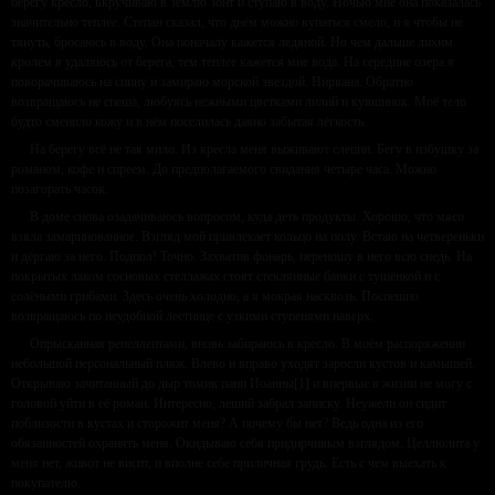
берегу кресло, вкручиваю в землю зонт и ступаю в воду. Ночью мне она показалась
значительно теплее. Степан сказал, что днём можно купаться смело, и я чтобы не
тянуть, бросаюсь в воду. Она поначалу кажется ледяной. Но чем дальше лихим
кролем я удаляюсь от берега, тем теплее кажется мне вода. На середине озера я
поворачиваюсь на спину и замираю морской звездой. Нирвана. Обратно
возвращаюсь не спеша, любуясь нежными цветками лилий и кувшинок. Моё тело
будто сменило кожу и в нём поселилась давно забытая лёгкость.
На берегу всё не так мило. Из кресла меня выживают слепни. Бегу в избушку за
романом, кофе и спреем. До предполагаемого свидания четыре часа. Можно
позагорать часок.
В доме снова озадачиваюсь вопросом, куда деть продукты. Хорошо, что мясо
взяла замаринованное. Взгляд мой привлекает кольцо на полу. Встаю на четвереньки
и дёргаю за него. Подпол! Точно. Захватив фонарь, переношу в него всю снедь. На
покрытых лаком сосновых стеллажах стоят стеклянные банки с тушёнкой и с
солёными грибами. Здесь очень холодно, а я мокрая насквозь. Поспешно
возвращаюсь по неудобной лестнице с узкими ступенями наверх.
Опрысканная репеллентами, вновь забираюсь в кресло. В моём распоряжении
небольшой персональный пляж. Влево и вправо уходят заросли кустов и камышей.
Открываю зачитанный до дыр томик пани Иоанны[1] и впервые в жизни не могу с
головой уйти в её роман. Интересно, леший забрал записку. Неужели он сидит
поблизости в кустах и сторожит меня? А почему бы нет? Ведь одна из его
обязанностей охранять меня. Окидываю себя придирчивым взглядом. Целлюлита у
меня нет, живот не висит, и вполне себе приличная грудь. Есть с чем выехать к
покупателю.