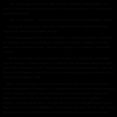
– Уже забыла, как это делается! Всё! Четверг и пятницу ты мне подарил. Но
учти! В субботу и воскресенье я тоже не хочу слышать твой голос! А уж тем более
видеть твою физию!
– Этого я не обещал, – довольно хрюкает в трубку Родион и сбрасывает звонок.
Неожиданно выдавшиеся выходные можно провести на озере. В конце июня
вода тёплая, наверное, как парное молоко.
Костя давно упрекает меня, что я заперла его в каменных джунглях, а сама пашу
без продыху, как лошадь, рвущаяся в председатели колхоза. Правда в его словах
лишь то, что я работаю на износ. Для него я лошадь, а для Родиона – златоносная
курочка.
Мой муж осел дома, когда его турнули из фирмы «по обоюдному соглашению
сторон». Больше его никуда не взяли. Почему-то. Моя же карьера, напротив, пошла
вверх. Мы отказались от няни, и Костя с рвением взялся выполнять роль «яжеотца».
Шестилетняя Мариша души в Косте не чает, а меня скоро перестанет узнавать. Пока
спасает фотография на стене.
Кручу на руле колёсико, взглядом выискивая в телефонной книжке бортового
компьютера надпись «Любимый» и с наслаждением вдыхаю аромат нового кожаного
салона. Нажимаю вызов и с блаженной улыбкой считаю монотонные гудки, пока
приятный женский голос не сообщает мне, что абонент не может подойти к
телефону. Странно для человека, не выпускающего из рук смартфон даже в туалете.
Марину мы вчера на месяц отправили к моей маме в деревню. Так что, скорее всего,
драгоценный супруг отсыпается после ночных виртуальных покатушек на танке.