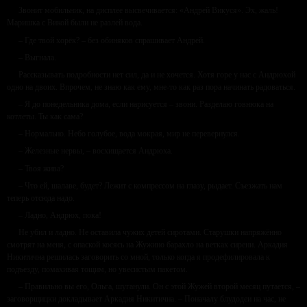
Звонит мобильник, на дисплее высвечивается: «Андрей Викуся». Эх, жаль!
Маришка с Викой были не разлей вода.
– Где твой хорёк? – без обиняков спрашивает Андрей.
– Выгнала.
Рассказывать подробности нет сил, да и не хочется. Хотя горе у нас с Андрюхой
одно на двоих. Впрочем, не знаю как ему, мне-то как раз пора начинать радоваться.
– Я до понедельника дома, если нарисуется – звони. Разделаю говнюка на
котлеты. Ты как сама?
– Нормально. Небо голубое, вода мокрая, мир не перевернулся.
– Железные нервы, – восхищается Андрюха.
– Твоя жива?
– Что ей, шалаве, будет? Лежит с компрессом на глазу, рыдает. Съезжать нам
теперь отсюда надо.
– Ладно, Андрюх, пока!
Не убил и ладно. Не оставила чужих детей сиротами. Старушки напряжённо
смотрят на меня, с опаской косясь на Жужино барахло на ветках сирени. Аркадия
Никитична решилась заговорить со мной, только когда я продефилировала к
подъезду, помахивая тощим, но увесистым пакетом.
– Правильно вы его, Ольга, шуганули. Он с этой Жужей второй месяц путается, –
заговорщицки докладывает Аркадия Никитична. – Поначалу блудодеи на час, не