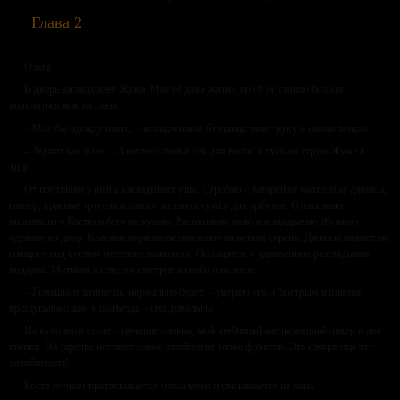
Глава 2
Ольга
В дверь заглядывает Жужа. Мне её даже жалко, но ей не стоило больше
появляться мне на глаза.
– Мне бы одежду взять, – незадачливая блудница тянет руку к своим вещам.
– Звучит как план. – Хватаю с полки лак для волос и пускаю струю Жуже в
лицо.
От противного визга закладывает уши. Сгребаю с батареи её колхозные джинсы,
свитер, красные труселя и такого же цвета сумку для арбузов. Отпихиваю
ошалевшего Костю и бегу на кухню. Распахиваю окно и выкидываю Жужино
одеяние во двор. Красные парашюты повисают на ветках сирени. Джинсы падают на
спящего под кустом местного выпивоху. Он садится, с удивлением разглядывая
подарок. Мутным взглядом смотрит на небо и на меня.
– Ремешком затянешь, нормально будет, – уверяю его и быстрым взглядом
прощупываю дам у подъезда – они довольны.
На кухонном столе – початые сливки, мой любимый апельсиновый ликёр и две
стопки. На тарелке истекает соком затейливая горка фруктов. Эта шкура ещё тут
хозяйничала!
Костя бочком протискивается мимо меня и свешивается из окна.