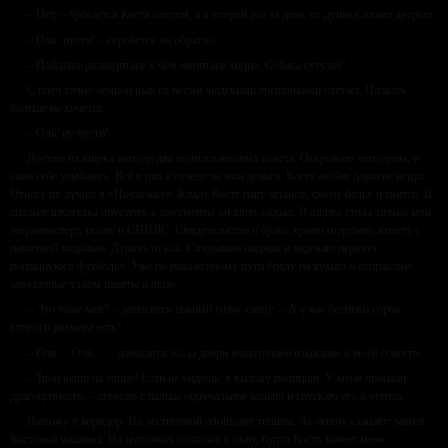
– Нет, – бросается Костя следом, а я второй раз за день, от души хлопаю дверью.
– Оля, пусти! – скребётся он обратно.
– Пойдёшь разводиться в чём жениться ходил. Собака сутулая!
С плеч точно земной шар со всеми людскими грешочками слетает. Плакать
больше не хочется.
– Оль, ну пусти!
Достаю из ящика комода два полиэтиленовых пакета. Открываю чемоданы, и
сама себе улыбаюсь. Всё в них куплено на мои деньги. Костя любит дорогие вещи.
Отнесу их лучше в «Ночлежку». Кладу Косте пару штанов, смену белья и свитер. В
спальне шкатулка опустела, а документы он явно забрал. В ящике стола только мой
загранпаспорт, полис и СНИЛС. Свидетельство о браке храню отдельно, вместе с
памятной медалью. Душно-то как. Скидываю пиджак и надеваю первую
попавшуюся футболку. Уже по нахоженному пути бреду на кухню и отправляю
завязанные узлом пакеты в окно.
– Это тоже мне? – доносится пьяный голос снизу. – А у вас ботинки сорок
второго размера есть?
– Оля… Оля… – доносится из-за двери монотонное взывание к моей совести.
– Твои вещи на улице! Если не уйдёшь, я вызову полицию. У меня пропали
драгоценности, – снимаю с пальца обручальное кольцо и спускаю его в унитаз.
Выхожу в коридор. На лестничной площадке тишина. За окном клацают замки
Костиной машины. На цыпочках подхожу к окну, будто Костя может меня