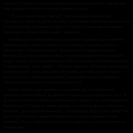
тропа»[1]. Сумерки и густой лес вынуждают включить дальний свет. Две крупные
лисы попадают в лучи света и нехотя сваливают в кусты.
– Эй, а кто понесёт меня к лешему? – крик мой скорее похож на писк.
Хорохорюсь, стараясь не думать, что вокруг на несколько километров ни души. Если
тут лисы спокойно разгуливают по дороге, то, может, и другая живность выйдет
меня встречать. Правда, я ж в машине – прорвёмся.
Бетонная дорога заканчивается перед развилкой. Пропадают радио и интернет.
Навигатор бодро сообщает показывает, что я приехала. Задумчиво смотрю в
лобовое стекло. Передо мной валун с меня ростом. Вспоминается картина
Васнецова[2], только подо мной не конь, и черепа вроде поблизости не валяются.
Рядом с камнем торчит поросший мхом столб с указателями. Дорога направо ведёт
к «Зачарованному озеру», налево – «Раздолье викингов». Напуганная душенька уже
просится к людям, пусть даже диким и бородатым, но я обещала себя лешему, и
речь в туре шла о «Зачарованном озере». Поворачиваю направо и дрожащим
голоском вывожу песню «А напоследок я скажу»[3].
Дорога сужается, двум машинам не разъехаться. Еду в полной темноте,
проклиная свою беспечность. Я даже ничего толком не разузнала про это место. И
где мне взять ключи от избушки, если лесничий не планирует со мной встречаться?
Лисы принесут? Никогда не любила триллеры и в жизни смотрела их всего ничего.
Но помню, два из них точно начинались с ночной дороги. Куда я сейчас приеду? На
берег озера? В машине заночую. Калачом меня отсюда не выманить в такую
темнотищу. Но не в моём характере включать заднюю, и я мчу вперёд, петляя по
лесной дороге.