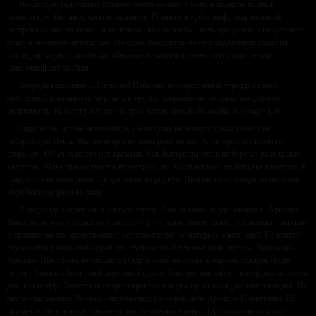
На шестую годовщину свадьбы Костя заказал у меня в подарок полный
комплект: мобильник, часы и наушники. Принеся в зубах шефу подписанный
контракт на двести лямов, я получила свои скромные пять процентов и покутила от
души в любимом автосалоне. На сдачу приобрела мужу вожделенные гаджеты
последней модели, пообещав обновить в скором времени и его вполне ещё
приличный автомобиль.
Впереди выходные… Не верю! Набираю корпоративный туротдел своей
доблестной компании и, мурлыча в трубку, запрашиваю неприлично дорогие
апартаменты на берегу лесного озера с заселением на ближайшие четыре дня.
Ощущение, что не автомобиль, а моя душа вылетает с узкой улочки на
набережную Невы. Видеокамеры не дают разогнаться. С интересом глазею по
сторонам. Обычно на это нет времени. Как быстро выросли на берегах реки целые
кварталы. Меня прямо тянет к новострою, но Костя настоял на покупке квартиры в
старом сталинском доме. Сворачиваю на родную Ивановскую, теперь до местной
кофейни и направо во двор.
У подъезда ежедневный слёт старушек. Они со мной не здороваются. Аркадия
Никитична, моя соседка по этажу, смотрит с удивлением. Блюстительницы традиций
и хранительницы нравственности считают меня не матерью, а волчицей. На всякий
случай оглядываю свой идеально отутюженный тёмно-синий костюм. Понимаю –
Аркадия Никитична не ожидала увидеть меня во дворе в жаркий полдень среди
недели. Роюсь в бездонной дорожной сумке. Ключи с пипкой от домофона на самом
дне, как всегда. Хочется поскорее скрыться в подъезде от осуждающих взглядов. Из
дверей выплывает Люська – необъятных размеров дочь Аркадии Никитичны. Ей
пятьдесят, но выглядит она не на много младше матери. Протискиваюсь мимо