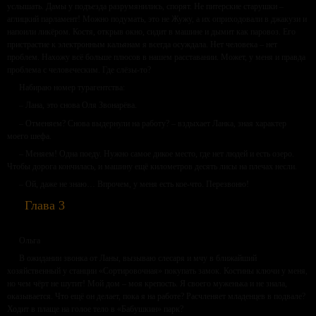
услышать. Дамы у подъезда разрумянились, спорят. Не питерские старушки –
аглицкий парламент! Можно подумать, это не Жужу, а их оприходовали в джакузи и
напоили ликёром. Костя, открыв окно, сидит в машине и дымит как паровоз. Его
пристрастие к электронным кальянам я всегда осуждала. Нет человека – нет
проблем. Нахожу всё больше плюсов в нашем расставании. Может, у меня и правда
проблема с человеческим. Где слёзы-то?
Набираю номер турагентства:
– Лана, это снова Оля Звонарёва.
– Отменяем? Снова выдернули на работу? – вздыхает Ланка, зная характер
моего шефа.
– Меняем! Одна поеду. Нужно самое дикое место, где нет людей и есть озеро.
Чтобы дорога кончилась, и машину ещё километров десять лисы на плечах несли.
– Ой, даже не знаю… Впрочем, у меня есть кое-что. Перезвоню!
Глава 3
Ольга
В ожидании звонка от Ланы, вызываю слесаря и мчу в ближайший
хозяйственный у станции «Сортировочная» покупать замок. Костины ключи у меня,
но чем чёрт не шутит! Мой дом – моя крепость. Я своего муженька и не знала,
оказывается. Что ещё он делает, пока я на работе? Расчленяет младенцев в подвале?
Ходит в плаще на голое тело в «Бабушкин» парк?