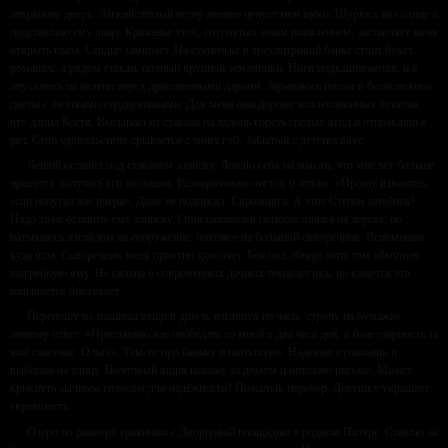
открываю дверь. Лёгкий тёплый ветер лениво целует мои щёки. Щурюсь на солнце и
подставляю ему лицо. Кряканье уток, спугнутых моим появлением, заставляет меня
открыть глаза. Сердце замирает. На ступеньке в трёхлитровой банке стоит букет
ромашек, а рядом стакан, полный крупной земляники. Ноги подкашиваются, и я
опускаюсь на колени перед драгоценными дарами. Зарываюсь носом в белоснежные
цветы с желтками-сердцевинками. Для меня они дороже коллекционных букетов,
что дарил Костя. Высыпаю из стакана на ладонь горсть спелых ягод и отправляю в
рот. Стон удовольствия срывается с моих губ. Забытый с детства вкус.
Леший оставил под стаканом записку. Ловлю себя на мысли, что мне всё больше
нравится получать его послания. Разворачиваю листок и читаю: «Прошу извинить,
если напугал вас вчера». Даже не подписал. Скромняга. А этот Степан затейник!
Надо тоже оставить ему записку. Оглядываюсь в поисках ящика на дереве, но
натыкаюсь взглядом на сооружение, похожее на большой скворечник. Вспоминаю
куда шла. Скворечник меня приятно удивляет. Боялась обнаружить там обычную
выгребную яму. Не сильна в современных дачных технологиях, но кажется это
называется биотуалет.
Переношу из машины вещи в дом и, взглянув на часы, строчу на бумажке
лешему ответ: «Приглашаю вас отобедать со мной в два часа дня, в благодарность за
моё спасение. Ольга». Там-то про баньку и потолкуем. Надеваю купальник и
выбегаю на улицу. Почтовый ящик нахожу за домом и опускаю письмо. Может
крикнуть зычным голосом для надёжности? Пожалуй, перебор. Девушку украшает
скромность.
Озеро по размеру сравнимо с Дворцовой площадью в родном Питере. Ставлю на