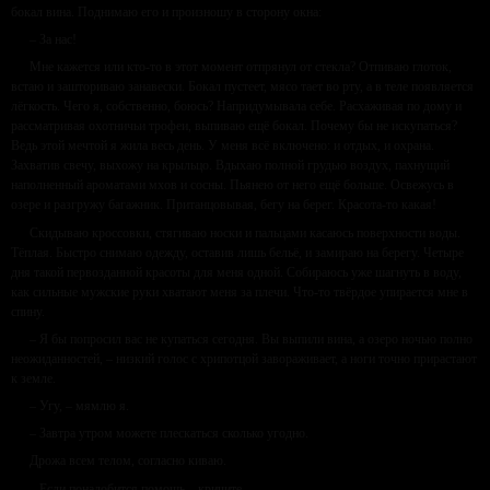
бокал вина. Поднимаю его и произношу в сторону окна:
– За нас!
Мне кажется или кто-то в этот момент отпрянул от стекла? Отпиваю глоток,
встаю и зашториваю занавески. Бокал пустеет, мясо тает во рту, а в теле появляется
лёгкость. Чего я, собственно, боюсь? Напридумывала себе. Расхаживая по дому и
рассматривая охотничьи трофеи, выпиваю ещё бокал. Почему бы не искупаться?
Ведь этой мечтой я жила весь день. У меня всё включено: и отдых, и охрана.
Захватив свечу, выхожу на крыльцо. Вдыхаю полной грудью воздух, пахнущий
наполненный ароматами мхов и сосны. Пьянею от него ещё больше. Освежусь в
озере и разгружу багажник. Пританцовывая, бегу на берег. Красота-то какая!
Скидываю кроссовки, стягиваю носки и пальцами касаюсь поверхности воды.
Тёплая. Быстро снимаю одежду, оставив лишь бельё, и замираю на берегу. Четыре
дня такой первозданной красоты для меня одной. Собираюсь уже шагнуть в воду,
как сильные мужские руки хватают меня за плечи. Что-то твёрдое упирается мне в
спину.
– Я бы попросил вас не купаться сегодня. Вы выпили вина, а озеро ночью полно
неожиданностей, – низкий голос с хрипотцой завораживает, а ноги точно прирастают
к земле.
– Угу, – мямлю я.
– Завтра утром можете плескаться сколько угодно.
Дрожа всем телом, согласно киваю.
– Если понадобится помощь – кричите.