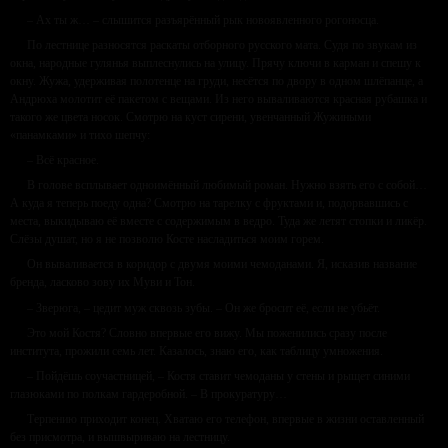
– Ах ты ж… – слышится разъярённый рык новоявленного рогоносца.
По лестнице разносятся раскаты отборного русского мата. Судя по звукам из
окна, народные гулянья выплеснулись на улицу. Прячу ключи в карман и спешу к
окну. Жужа, удерживая полотенце на груди, несётся по двору в одном шлёпанце, а
Андрюха молотит её пакетом с вещами. Из него вываливаются красная рубашка и
такого же цвета носок. Смотрю на куст сирени, увенчанный Жужиными
«панамками» и тихо шепчу:
– Всё красное.
В голове всплывает одноимённый любимый роман. Нужно взять его с собой…
А куда я теперь поеду одна? Смотрю на тарелку с фруктами и, подорвавшись с
места, выкидываю её вместе с содержимым в ведро. Туда же летят стопки и ликёр.
Слёзы душат, но я не позволю Косте насладиться моим горем.
Он вываливается в коридор с двумя моими чемоданами. Я, исказив название
бренда, ласково зову их Муви и Тон.
– Зверюга, – цедит муж сквозь зубы. – Он же бросит её, если не убьёт.
Это мой Костя? Словно впервые его вижу. Мы поженились сразу после
института, прожили семь лет. Казалось, знаю его, как таблицу умножения.
– Пойдёшь соучастницей, – Костя ставит чемоданы у стены и рыщет синими
глазюками по полкам гардеробной. – В прокуратуру…
Терпению приходит конец. Хватаю его телефон, впервые в жизни оставленный
без присмотра, и вышвыриваю на лестницу.