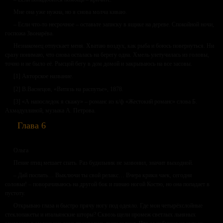
Мне она уже нужна, но я снова молча киваю.
– Если что-то несрочное – оставьте записку в ящике на дереве. Спокойной ночи,
госпожа Звонарёва.
Незнакомец отпускает меня. Хватаю воздух, как рыба и боюсь повернуться. Ни
сразу понимаю, что снова осталась на берегу одна. Хмель улетучилась из головы,
точно и не было её. Рысцой бегу в дом домой и закрываюсь на все засовы.
[1] Авторское название.
[2] В.Васнецов, «Витязь на распутье», 1878.
[3] «А напоследок я скажу» – романс из к/ф «Жестокий романс» слова Б.
Ахмадуллиной, музыка А. Петрова.
Глава 6
Ольга
Пение птиц мешает спать. Раз будильник не зазвонил, значит выходной.
– Дай поспать… Выключи ты свой релакс… Вчера крики чаек, сегодня
соловьи! – поворачиваюсь на другой бок и пинаю ногой Костю, но она попадает в
пустоту.
Открываю глаза и быстро прячу ногу под одеяло. Где мои четырёхслойные
стеклопакеты и итальянские шторы? Сквозь щели промеж светлых льняных