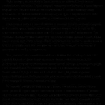
Через четверть час выезжаю на берег, и страхи отступают. Озеро кажется
серебряным в свете луны. Справа метрах в двадцати стоит избушка, в окнах мерцает
неяркий свет. Странно, здесь же нет электричества. Мысленно возношу хвалу
небесам, что эту ночь в лесной глуши я проведу не одна. В городе мне хотелось
одиночества, но сейчас страх остаться одной охватил всё моё существо.
Подъезжаю к дому и с опаской выхожу из машины. Не люблю хлопать дверями,
но я пытаюсь привлечь внимание гостеприимного хозяина леса. Напрасно. На
крыльцо никто не выносит хлеб да соль. Ну и ладно. Я с собой всё привезла. Три
ступеньки крыльца мученически стонут под моими лёгкими шагами. Может, леший
глухой старый дед? Стучу в дверь. Никто не отвечает. Над лесом разносится волчий
вой, и я пулей влетаю в дом, наплевав на этикет. Закрываю дверь на защёлку и
подпираю её спиной для надёжности.
Увы, дом пуст, но кто-то подготовил его для меня. На столе горят свечи, на
красной льняной салфетке белеет тарелка, по бокам от неё нож и вилка. Из
фарфоровой супницы одурманивающе пахнет мясом. Бутылка вина открыта, рядом
с ней пузатый бокал. Рот наполняется слюной, и я оглядываюсь в поисках
умывальника. Он рядом с каменной печью. В доме три кровати, укрытые
шерстяными пледами. Выбираю самую мягкую, ощущаю себя Машенькой в гостях
у трёх медведей. Надеюсь, медведи не придут.
Безмерно благодарна лешему за ужин, потому что выйти из дома я сегодня
точно рискну. В гордом одиночестве сажусь за стол и нахожу записку: «Приятного
аппетита и добрых вам снов». На глаза наворачиваются слёзы умиления. Интересно,
леший всех охотников так встречает или подготовил для первой женщины в своём
лесу особый приём? Кладу на тарелку протушенное мясо с картофелем и наливаю в