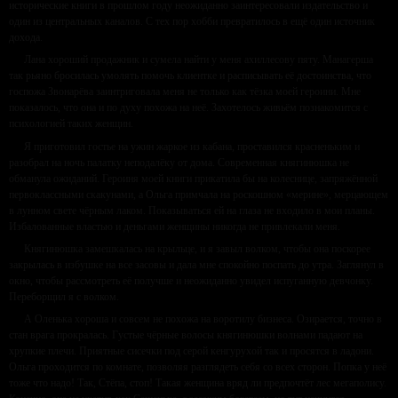
исторические книги в прошлом году неожиданно заинтересовали издательство и
один из центральных каналов. С тех пор хобби превратилось в ещё один источник
дохода.
Лана хороший продажник и сумела найти у меня ахиллесову пяту. Манагерша
так рьяно бросилась умолять помочь клиентке и расписывать её достоинства, что
госпожа Звонарёва заинтриговала меня не только как тёзка моей героини. Мне
показалось, что она и по духу похожа на неё. Захотелось живьём познакомится с
психологией таких женщин.
Я приготовил гостье на ужин жаркое из кабана, проставился красненьким и
разобрал на ночь палатку неподалёку от дома. Современная княгинюшка не
обманула ожиданий. Героиня моей книги прикатила бы на колеснице, запряжённой
первоклассными скакунами, а Ольга примчала на роскошном «мерине», мерцающем
в лунном свете чёрным лаком. Показываться ей на глаза не входило в мои планы.
Избалованные властью и деньгами женщины никогда не привлекали меня.
Княгинюшка замешкалась на крыльце, и я завыл волком, чтобы она поскорее
закрылась в избушке на все засовы и дала мне спокойно поспать до утра. Заглянул в
окно, чтобы рассмотреть её получше и неожиданно увидел испуганную девчонку.
Переборщил я с волком.
А Оленька хороша и совсем не похожа на воротилу бизнеса. Озирается, точно в
стан врага прокралась. Густые чёрные волосы княгинюшки волнами падают на
хрупкие плечи. Приятные сисечки под серой кенгурухой так и просятся в ладони.
Ольга проходится по комнате, позволяя разглядеть себя со всех сторон. Попка у неё
тоже что надо! Так, Стёпа, стоп! Такая женщина вряд ли предпочтёт лес мегаполису.