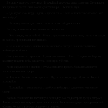
Вряд ли у него это получится. В семейной шкатулке денег на месяц. Остальное я
всё храню на счетах, зная какой муж транжира … Бывший муж…
– Дай Жуже что-нибудь надеть, – просит он. – В тебе человеческое осталось хоть
что-нибудь?
– Не держу чехлов для танка, – проглатываю обидные слова.
Во мне, оказывается, нет ничего человеческого.
– Оль, правда, как я пойду? – Жужа с красными, как у вампира, глазами выходит
из ванной, прикрываясь полотенцем.
– Во мне не осталось ничего человеческого! – смотрю на свои спортивные
шлёпанцы на её ногах.
Сожгу их вместе с кроватью. А джакузи выкину… Нет… Продам вообще эту
квартиру и куплю себе, как хотела, новострой у Невы.
Костя скрывается в спальне и оттуда слышится грохот. Жужа наваливается
плечом на входную дверь.
– Оль, мы с Костей только один раз. Ну, остынь ты, – нудит Жужа. – Открой,
пожалуйста.
– Пожалуйста, – поднимаюсь с тумбочки и быстрым движением открываю
замок.
Жужа выскакивает на лестничную площадку, как гладиатор на арену с тиграми.
Звонит домофон – хищник подоспел вовремя. Захлопываю дверь перед рванувшей
обратно Жужей и впускаю Андрюху в подъезд.