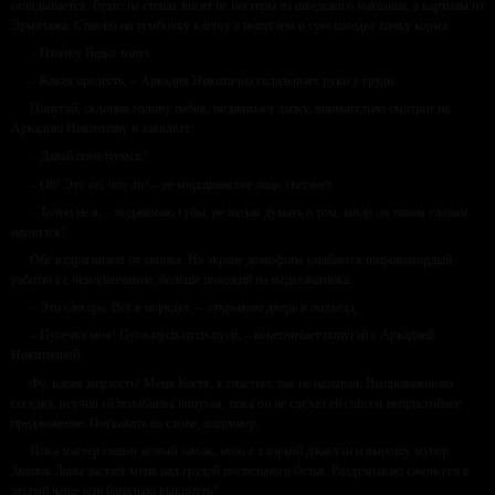
оглядывается, будто на стенах висят не постеры из шведского магазина, а картины из
Эрмитажа. Ставлю на тумбочку клетку с попугаем и сую соседке пачку корма:
– Птичку Яшка зовут.
– Какая прелесть, – Аркадия Никитична складывает руки у груди.
Попугай, склонив голову набок, поджимает лапку, внимательно смотрит на
Аркадию Никитичну и заявляет:
– Давай почелуемся?
– Ой! Это он, что ли? – её морщинистое лицо светлеет.
– Точно не я, – поджимаю губы, не желая думать о том, когда он таким словам
научился?
Обе вздрагиваем от звонка. На экране домофона улыбается широкомордый
работяга с чемоданчиком, больше похожий на медвежатника.
– Это слесарь. Всё в порядке, – открываю дверь в подъезд.
– Пусечка моя! Пуси-пуси-пуси-пуси, – кокетничает попугай с Аркадией
Никитичной.
Фу, какая мерзость! Меня Костя, к счастью, так не называл. Выпроваживаю
соседку, всучив ей похабника попугая, пока он не сделал ей совсем непристойное
предложение. Поскакать на слоне, например.
Пока мастер ставит новый замок, мою с хлоркой джакузи и выношу мусор.
Звонок Ланы застаёт меня над грудой постельного белья. Раздумываю сжечь его в
лесной чаще или банально выкинуть?