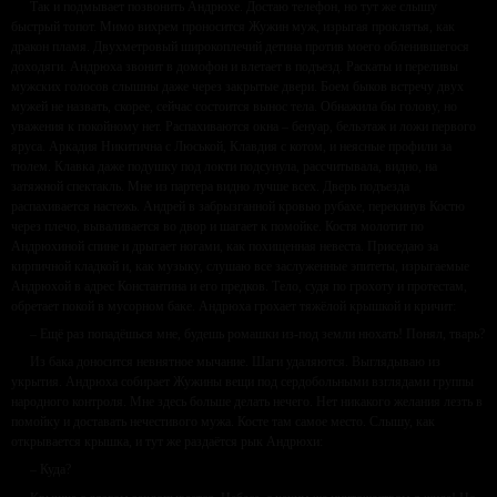
Так и подмывает позвонить Андрюхе. Достаю телефон, но тут же слышу
быстрый топот. Мимо вихрем проносится Жужин муж, изрыгая проклятья, как
дракон пламя. Двухметровый широкоплечий детина против моего обленившегося
доходяги. Андрюха звонит в домофон и влетает в подъезд. Раскаты и переливы
мужских голосов слышны даже через закрытые двери. Боем быков встречу двух
мужей не назвать, скорее, сейчас состоится вынос тела. Обнажила бы голову, но
уважения к покойному нет. Распахиваются окна – бенуар, бельэтаж и ложи первого
яруса. Аркадия Никитична с Люськой, Клавдия с котом, и неясные профили за
тюлем. Клавка даже подушку под локти подсунула, рассчитывала, видно, на
затяжной спектакль. Мне из партера видно лучше всех. Дверь подъезда
распахивается настежь. Андрей в забрызганной кровью рубахе, перекинув Костю
через плечо, вываливается во двор и шагает к помойке. Костя молотит по
Андрюхиной спине и дрыгает ногами, как похищенная невеста. Приседаю за
кирпичной кладкой и, как музыку, слушаю все заслуженные эпитеты, изрыгаемые
Андрюхой в адрес Константина и его предков. Тело, судя по грохоту и протестам,
обретает покой в мусорном баке. Андрюха грохает тяжёлой крышкой и кричит:
– Ещё раз попадёшься мне, будешь ромашки из-под земли нюхать! Понял, тварь?
Из бака доносится невнятное мычание. Шаги удаляются. Выглядываю из
укрытия. Андрюха собирает Жужины вещи под сердобольными взглядами группы
народного контроля. Мне здесь больше делать нечего. Нет никакого желания лезть в
помойку и доставать нечестивого мужа. Косте там самое место. Слышу, как
открывается крышка, и тут же раздаётся рык Андрюхи:
– Куда?