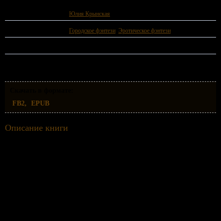
Автор:
Юлия Крынская
Жанр:
Городское фэнтези
,
Эротическое фэнтези
ISBN:
978-5-04-660222-7
Скачать в формате:
FB2
EPUB
Описание книги
Меня делят три брата – моя стая, мои волки. Я вернулась из Москвы на берега
Енисея разузнать о своём прошлом, а получила дар превращаться в волчицу. Я
думала, что моё сердце бьётся ради человека, но на мою руку претендуют оборотни.
И они своего не упустят. Мой любимый мужчина – один из них.
На нашем сайте вы можете скачать книгу Танцы с волками Юлия Крынская
бесплатно и без регистрации в формате epub, fb2.