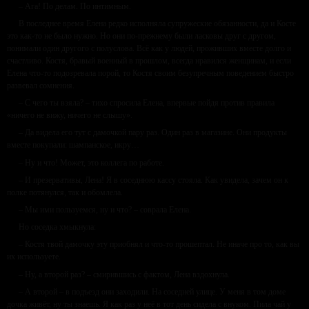
– Ага! По делам. По интимным.
В последнее время Елена редко исполняла супружеские обязанности, да и Косте
это как-то не было нужно. Но они по-прежнему были ласковы друг с другом,
понимали один другого с полуслова. Всё как у людей, проживших вместе долго и
счастливо. Костя, бравый военный в прошлом, всегда нравился женщинам, и если
Елена что-то подозревала порой, то Костя своим безупречным поведением быстро
развевал сомнения.
– С чего ты взяла? – тихо спросила Елена, впервые пойдя против правила
«ничего не вижу, ничего не слышу».
– Да видела его тут с дамочкой пару раз. Один раз в магазине. Они продукты
вместе покупали: шампанское, икру…
– Ну и что! Может, это коллега по работе.
– И презервативы, Лена! Я в соседнюю кассу стояла. Как увидела, зачем он к
полке потянулся, так и обомлела.
– Мы ими пользуемся, ну и что? – соврала Елена.
Но соседка хмыкнула:
– Костя твой дамочку эту приобнял и что-то прошептал. Не иначе про то, как вы
их используете.
– Ну, а второй раз? – смирившись с фактом, Лена вздохнула.
– А второй – в подъезд они заходили. На соседней улице. У меня в том доме
дочка живёт, ну ты знаешь. Я как раз у неё в тот день сидела с внуком. Пила чай у