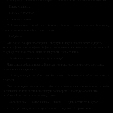
Бомж упал со скамейки и заматерился. Лана вскочила и спряталась за Николая.
– Идём, Мальвина!
– Почему Мальвина?
– Такая же упёртая.
От Николая веяло силой и спокойствием. Лане захотелось уткнуться лбом между
его лопаток и ни о чём больше не думать.
– Пойдёмте.
Они дошли до края платформы и свернули к лесу. Николай осветил дорогу,
включив фонарь на телефоне. Асфальт скоро закончился, и они пошли по скользкой
от дождя глиняной тропе. Лана, боясь упасть, шла медленно.
– Давай Катю понесу, а ты нам путь освещай.
Лана отдала ребёнка, и взяла Николая под руку, ощутив крепость его мышц.
Вскоре показалась деревня.
– Тётин дом вроде третий по правой стороне. – Лана мечтала побыстрее рухнуть
в постель.
Они прошли две покосившиеся хибары и остановились возле пепелища. Если бы
не знакомая яблоня и сгнившие жигули за забором, Лана подумала бы, что
ошиблась. Она стояла, хватая воздух ртом.
– Хороший дом, – цокнул языком Николай. – Ты давно тётю-то видела?
– Три года назад, – всхлипнула Лана. – Я тогда это… Обратно пойду.