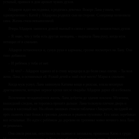
усталый, принося в дом аромат чужих духов.
Айдаров ждал наследника, а родилась девочка. Вскоре Лана узнала, что
одновременно с Катей у Айдарова родился сын на стороне. Соперница позвонила
сама. Жизнь стала невыносимой.
Вчера Айдаров заявился домой пьяный и снова с запахом ненавистных духов.
– Я знаю, что у тебя есть другая женщина, – вырвала Лана руку, когда муж
потащил её в спальню.
Айдаров остановился и, сунув руки в карманы, грозно посмотрел на Лану. Она
тихо добавила:
– И ребёнок у тебя от неё.
– И что? – Айдаров вдавил её в стену коридора и до боли сжал плечи. – Ты моя
жена, Лана, и останешься ей. Рожай детей и знай своё место! Марш в спальню.
Когда муж уснул, Лана запихнула Катины вещи в рюкзак, взяла нехитрые
драгоценности, которые первое время после свадьбы Айдаров дарил ей и сбежала.
Вспоминая незадавшуюся жизнь, Лана добрела до здания вокзала. Мужчина,
вышедший следом, не торопясь прошёл дальше. Лана толкнула плечом дверь и
вошла в кассовый зал. На обоих окошках стояли таблички «Закрыто», на одной из
трёх скамеек спал бомж в грязных джинсах и рваном пуховике. Его запах перебивал
все остальные. Но идти с ребёнком до деревни по тропинке мимо ночного леса Лана
не решилась.
Она сняла рюкзак, опустилась на скамью и заплакала, прижимая Катю к груди.