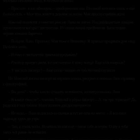
мужчина отчаянно зевал, и ей стало неловко.
– Простите, я вас обманула, – пробормотала она. Ей самой хотелось спать, а ещё
больше есть. – Моя тётя живёт в деревне за лесом. Мне просто страшно идти.
Николай поднялся и повесил рюкзак Ланы на плечо. Под распахнутым плащом
промелькнула кобура с пистолетом. Из своих вещей при Николае была только
чёрная кожаная барсетка.
– Пойдём, Лана. Провожу. Мне тоже в Ивановку. Я приехал продавать дом отца.
Не бойся меня.
– Ночью с пистолетом приехали продавать?
– Риелтор приедет днём, а с пистолетом я хожу всегда. Ещё есть вопросы?
– У вас есть паспорт? – Лане стало смешно от собственной глупости.
Но Николай достал паспорт из кармана плаща, раскрыл и показал Лане страницу
с фотографией.
– Вы дева? – чтобы как-то сгладить неловкость, поинтересовалась Лана.
– В каком смысле? – опешил Николай и убрал паспорт. – А, ты про гороскоп? Да,
родился в год собаки. Могу полаять для достоверности.
– Не надо, – Лана поднялась со скамьи и тут же села на место. – Я всё-таки
подожду здесь до утра.
– Лан, я очень устал. Ночевать на вокзале – такая себе история. Одну я тебя
здесь всё равно не оставлю.