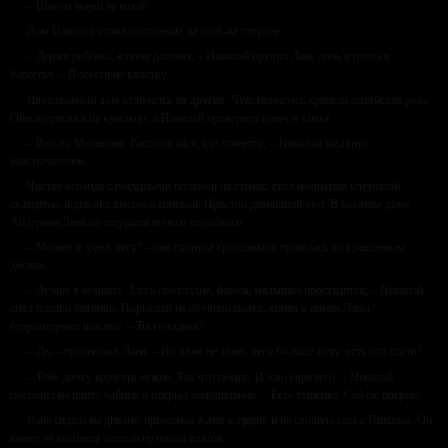
– Шагом марш за мной!
Дом Николая стоял последним на этой же стороне.
– Держи ребёнка, ключи достану, – Николай вручил Лане дочь и полез в
барсетку. – Посвети на калитку.
Двухэтажный дом отличался от других. Чувствовалась крепкая хозяйская рука.
Они поднялись на крыльцо, и Николай провернул ключ в замке.
– Входи, Мальвина. Располагайся, где глянется, – Николай щёлкнул
выключателем.
Чистая веранда с посудными полками на стенах, стол накрытый клетчатой
скатертью и диван с высокой спинкой. Простой домашний уют. В богатом доме
Айдарова Лана не ощущала ничего подобного.
– Можно я здесь лягу? – она скинула кроссовки и прошлась по крашенным
доскам.
– Лучше в комнате. Здесь прохладно, боюсь, малышка простудится, – Николай
снял плащ и ботинки. Порыскав на обувной полке, кинул к ногам Ланы
безразмерные шлёпки. – Ты голодная?
– Да, – призналась Лана. – Но даже не знаю, чего больше хочу: есть или спать?
– Тебе дочку кормить нужно. Так что поешь. И чаю горячего. – Николай
поставил на плиту чайник и открыл холодильник. – Есть тушёнка. Сейчас погрею.
Лана сидела на диване, прижимая Катю к груди, и не сводила глаз с Николая. Он
вынес из комнаты тёплый пуховый платок.