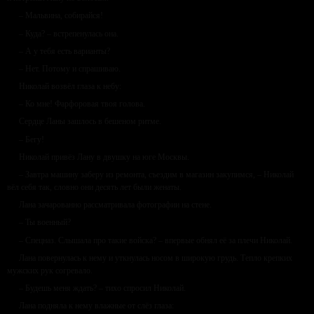
– Мальвина, собирайся!
– Куда? – встрепенулась она.
– А у тебя есть варианты?
– Нет. Потому и спрашиваю.
Николай возвёл глаза к небу:
– Ко мне! Фарфоровая твоя голова.
Сердце Ланы зашлось в бешеном ритме.
– Бегу!
Николай привёз Лану в двушку на юге Москвы.
– Завтра машину заберу из ремонта, съездим в магазин закупимся, – Николай
вёл себя так, словно они десять лет были женаты.
Лана зачарованно рассматривала фотографии на стене.
– Ты военный?
– Спецназ. Слышала про такие войска? – впервые обнял её за плечи Николай.
Лана повернулась к нему и уткнулась носом в широкую грудь. Тепло крепких
мужских рук согревало.
– Будешь меня ждать? – тихо спросил Николай.
Лана подняла к нему влажные от слёз глаза: