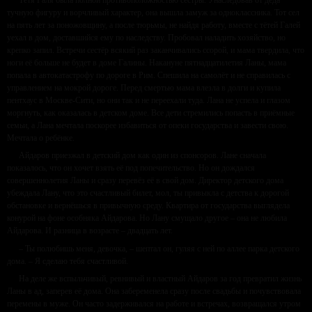
Тётя Галя была полной противоположностью сестры. Унаследовав от деда
тучную фигуру и ворчливый характер, она вышла замуж за одноклассника. Тот сел
на пять лет за поножовщину, а после тюрьмы, не найдя работу, вместе с тётей Галей
уехал в дом, доставшийся ему по наследству. Пробовал наладить хозяйство, но
крепко запил. Встречи сестёр всякий раз заканчивались ссорой, и мама твердила, что
ноги её больше не будет в доме Галины. Накануне пятнадцатилетия Ланы, мама
попала в автокатастрофу по дороге в Рим. Спешила на самолёт и не справилась с
управлением на мокрой дороге. Перед смертью мама влезла в долги и купила
пентхаус в Москве-Сити, но они так и не переехали туда. Лана не успела и глазом
моргнуть, как оказалась в детском доме. Все дети стремились попасть в приёмные
семьи, а Лана мечтала поскорее избавиться от опеки государства и завести свою.
Мечтала о ребёнке.
Айдаров приезжал в детский дом как один из спонсоров. Лане сначала
показалось, что он хочет взять её под попечительство. Но он дождался
совершеннолетия Ланы и сразу перевёз её в свой дом. Директор детского дома
убеждала Лану, что это счастливый билет, мол, ты привыкла с детства к дорогой
обстановке и вернёшься в привычную среду. Квартира от государства выглядела
конурой на фоне особняка Айдарова. Но Лану смущало другое – она не любила
Айдарова. И разница в возрасте – двадцать лет.
– Ты полюбишь меня, девочка, – шептал он, гуляя с ней по аллее парка детского
дома. – Я сделаю тебя счастливой.
На деле же вспыльчивый, ревнивый и властный Айдаров за год превратил жизнь
Ланы в ад, заперев её дома. Она забеременела сразу после свадьбы и почувствовала
перемены в муже. Он часто задерживался на работе и встречах, возвращался утром