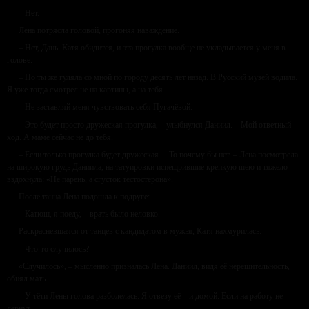
– Нет.
Лена потрясла головой, прогоняя наваждение.
– Нет, Дань. Катя обидится, и эта прогулка вообще не укладывается у меня в
голове.
– Но ты же гуляла со мной по городу десять лет назад. В Русский музей водила.
Я уже тогда смотрел не на картины, а на тебя.
– Не заставляй меня чувствовать себя Пугачёвой.
– Это будет просто дружеская прогулка, – улыбнулся Даниил. – Мой ответный
ход. А маме сейчас не до тебя.
– Если только прогулка будет дружеская… То почему бы нет. – Лена посмотрела
на широкую грудь Даниила, на татуировки испещрившие крепкую шею и тяжело
вздохнула: «Не парень, а сгусток тестостерона».
После танца Лена подошла к подруге:
– Катюш, я поеду, – врать было неловко.
Раскрасневшаяся от танцев с кандидатом в мужья, Катя нахмурилась:
– Что-то случилось?
«Случилось», – мысленно призналась Лена. Даниил, видя её нерешительность,
обнял мать.
– У тёти Лены голова разболелась. Я отвезу её – и домой. Если на работу не
дёрнут.