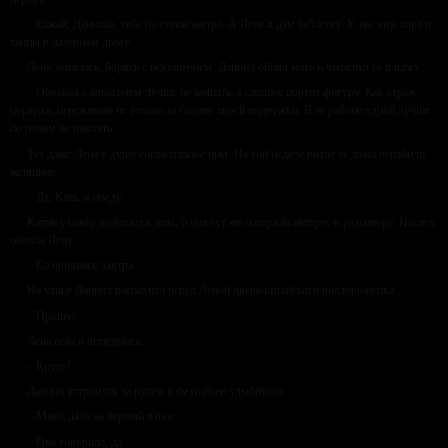
– Езжай, Данюша, тебе на сутки завтра. А Лене я дам таблетку. У нас ещё торт и
танцы в лазерном дыму.
Лена замялась, борясь с искушением. Даниил обнял мать и чмокнул её в щёку:
– Обезбол с алкоголем лучше не мешать, а сладкое портит фигуру. Как страж
порядка, переживаю не только за голову твоей подружки. В её районе одной лучше
по ночам не шастать.
Тут даже Лена в душе согласилась с ним. На той неделе возле её дома ограбили
женщину.
– Да, Кать, я поеду.
Катин ухажёр подошёл к ним, и она тут же потеряла интерес к разговору. Наспех
обняла Лену:
– Созвонимся завтра.
На улице Даниил распахнул перед Леной дверь китайского внедорожника:
– Прошу!
Лена села и огляделась:
– Круто!
Даниил устроился за рулём и смущённо улыбнулся:
– Мама дала на первый взнос.
– Она говорила, да.