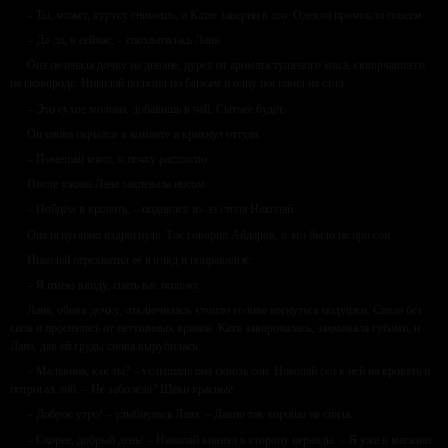
– Ты, может, куртку снимешь, и Катю заверни в это. Одеяло промокло совсем.
– Да-да, я сейчас, – спохватилась Лана.
Она пеленала дочку на диване, дурея от аромата тушёного мяса, скворчавшего
на сковороде. Николай полазил по банкам и одну поставил на стол.
– Это сухое молоко, добавишь в чай. Сытнее будет.
Он снова скрылся в комнате и крикнул оттуда:
– Помешай мясо, я печку растоплю.
После ужина Лана заклевала носом.
– Пойдём в кровать, – поднялся из-за стола Николай.
Она испуганно вздрогнула. Так говорил Айдаров, и это было не про сон.
Николай перехватил её взгляд и поправился:
– Я имею ввиду, спать вас положу.
Лана, обняв дочку, отключилась, стоило голове коснуться подушки. Спала без
снов и проснулась от петушиных криков. Катя заворочалась, зачмокала губами, и
Лана, дав ей грудь, снова вырубилась.
– Мальвина, как ты? – услышала она сквозь сон. Николай сел к ней на кровать и
потрогал лоб: – Не заболела? Щёки красные.
– Доброе утро! – улыбнулась Лана. – Давно так хорошо не спала.
– Скорее, добрый день! – Николай кивнул в сторону веранды. – Я уже в магазин