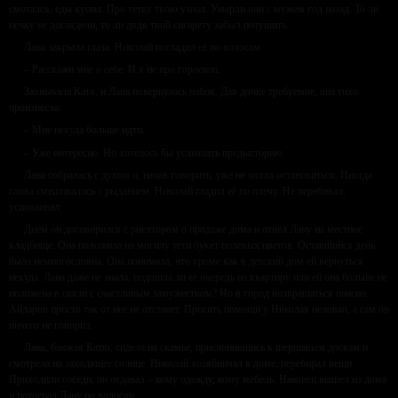
смотался, еды купил. Про тётку твою узнал. Умерли они с мужем год назад. То ли
печку не доглядели, то ли дядя твой сигарету забыл потушить.
Лана закрыла глаза. Николай погладил её по волосам.
– Расскажи мне о себе. И я не про гороскоп.
Захныкала Катя, и Лана повернулась набок. Дав дочке требуемое, она тихо
произнесла:
– Мне некуда больше идти.
– Уже интересно. Но хотелось бы услышать предысторию.
Лана собралась с духом и, начав говорить, уже не могла остановиться. Иногда
слова смешивались с рыданием. Николай гладил её по плечу. Не перебивал,
успокаивал.
Днём он договорился с риелтором о продаже дома и отвёл Лану на местное
кладбище. Она положила на могилу тёти букет полевых цветов. Оставшийся день
была немногословна. Она понимала, что кроме как в детский дом ей вернуться
некуда. Лана даже не знала, подошла ли её очередь на квартиру или ей она больше не
положена в связи с счастливым замужеством? Но в город возвращаться опасно.
Айдаров просто так от неё не отстанет. Просить помощи у Николая неловко, а сам он
ничего не говорил.
Лана, баюкая Катю, сидела на скамье, прислонившись к шершавым доскам и
смотрела на заходящее солнце. Николай хозяйничал в доме, перебирал вещи.
Приходили соседи, он отдавал – кому одежду, кому мебель. Наконец вышел из дома
и потрепал Лану по волосам.