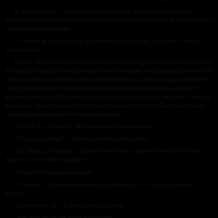
Не даром говорят – дома даже стены помогают. Лена сочинила для мамы
легенду про любовь с женатым мужчиной. Пила чай из любимой с детства кружки и
слушала мамино ворчание:
– С мужем не сладилось, так ты женатика нашла. Ладно, вырастим. Работу и
здесь найдёшь.
Три дня Лена не отвечала на звонки Даниила и Кати, рыдала по ночам в подушку.
На четвёртый день телефон замолчал и тем же вечером Лена услышала, как возле их
забора остановилась машина. Она опасливо выглянула в окно, и сердце пустилось в
галоп. Даниил быстро справился с нехитрой щеколдой на калитке и широкими
шагами пошёл к дому. Прятаться смысла не было. Лена вышла навстречу и замерла
на крыльце. Даниил взбежал по ступеням и прижал её к груди. Она втянула носом
ставший родным аромат его тела и всхлипнула.
– Ну всё, всё, успокойся. Беременным нельзя нервничать.
– Откуда ты знаешь? – Слёзы тут же высохли на глазах.
– Ты забыла, что я опер? – Даниил взял её лицо в ладони и вгляделся в глаза. –
Надеюсь, глупостей не наделала?
– Глупостей я наделала в январе.
– Чуча моя, – Даниил нежно коснулся губами её губ. – Куда ж ты от меня
рванула?
– Прости меня. Я… Я думала, умру без тебя.
– Нет, жить мы будем долго и счастливо.