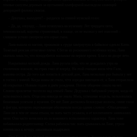
тёмные силуэты деревьев за пустынной платформой выглядели зловещей
декорацией фильма ужасов.
– Девушка, выходите? – раздался за спиной мужской голос.
– Да, да, секунду, – Лана оглянулась на мужчину. Лет тридцати пяти,
темноволосый, коротко стриженный, в плаще, он не вызвал у неё опасений –
слишком устало смотрели его серые глаза.
Лана вышла из вагона, прижимая к груди завёрнутую в байковое одеяло Катю.
Тяжёлый рюкзак оттягивал плечи. Сбегая из роскошного особняка мужа, Лана
хватала лишь то, что понадобится малышке на первое время. Благо на дворе лето.
Накрапывал мелкий дождь. Лана ругала себя, что не дождалась утра на
столичном вокзале, но страх гнал её вперёд. На этой станции жила тётя Галя,
мамина сестра. До того как попасть в детский дом, Лана несколько раз бывала у неё
в гостях с мамой. Когда мамы не стало, тётя изредка навещала её, а Лана отправляла
ей открытки с Новым годом и днём рождения. Потом общение сошло на нет.
Словно проклятие тяготело над семьёй Ланы. Дедушка с бабушкой умерли, когда ей
исполнилось пять. Отца она никогда не знала. Мать, успешная модель, пользовалась
бешенным успехом у мужчин. От неё Лане достались белокурые волосы, синие глаза
и фигура, которую окружающие обозначали всегда одним словом: «Обалденная».
Лана ни в чём не знала отказа, но мать часто уезжала, и её воспитанием занимались
няни. Они часто менялись из-за маминого вспыльчивого характера. Лана тоже
побаивалась родительницу. Схема работала так: мать срывалась на Лане, утром
извинялась к вечеру заваливала подарками.