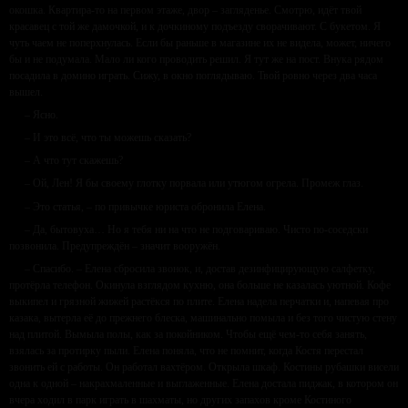
окошка. Квартира-то на первом этаже, двор – загляденье. Смотрю, идёт твой
красавец с той же дамочкой, и к дочкиному подъезду сворачивают. С букетом. Я
чуть чаем не поперхнулась. Если бы раньше в магазине их не видела, может, ничего
бы и не подумала. Мало ли кого проводить решил. Я тут же на пост. Внука рядом
посадила в домино играть. Сижу, в окно поглядываю. Твой ровно через два часа
вышел.
– Ясно.
– И это всё, что ты можешь сказать?
– А что тут скажешь?
– Ой, Лен! Я бы своему глотку порвала или утюгом огрела. Промеж глаз.
– Это статья, – по привычке юриста обронила Елена.
– Да, бытовуха… Но я тебя ни на что не подговариваю. Чисто по-соседски
позвонила. Предупреждён – значит вооружён.
– Спасибо. – Елена сбросила звонок, и, достав дезинфицирующую салфетку,
протёрла телефон. Окинула взглядом кухню, она больше не казалась уютной. Кофе
выкипел и грязной жижей растёкся по плите. Елена надела перчатки и, напевая про
казака, вытерла её до прежнего блеска, машинально помыла и без того чистую стену
над плитой. Вымыла полы, как за покойником. Чтобы ещё чем-то себя занять,
взялась за протирку пыли. Елена поняла, что не помнит, когда Костя перестал
звонить ей с работы. Он работал вахтёром. Открыла шкаф. Костины рубашки висели
одна к одной – накрахмаленные и выглаженные. Елена достала пиджак, в котором он
вчера ходил в парк играть в шахматы, но других запахов кроме Костиного