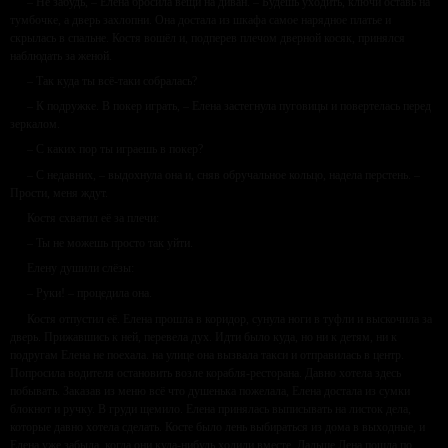
– Не забудь, – Елена бросила вещи на диван. – Будешь уходить, ключи оставь на
тумбочке, а дверь захлопни. Она достала из шкафа самое нарядное платье и
скрылась в спальне. Костя вошёл и, подперев плечом дверной косяк, принялся
наблюдать за женой.
– Так куда ты всё-таки собралась?
– К подружке. В покер играть, – Елена застегнула пуговицы и повертелась перед
зеркалом.
– С каких пор ты играешь в покер?
– С недавних, – выдохнула она и, сняв обручальное кольцо, надела перстень. –
Прости, меня ждут.
Костя схватил её за плечи:
– Ты не можешь просто так уйти.
Елену душили слёзы:
– Руки! – процедила она.
Костя отпустил её. Елена прошла в коридор, сунула ноги в туфли и выскочила за
дверь. Прижавшись к ней, перевела дух. Идти было куда, но ни к детям, ни к
подругам Елена не поехала. на улице она вызвала такси и отправилась в центр.
Попросила водителя остановить возле корабля-ресторана. Давно хотела здесь
побывать. Заказав из меню всё что душенька пожелала, Елена достала из сумки
блокнот и ручку. В груди щемило. Елена принялась выписывать на листок дела,
которые давно хотела сделать. Косте было лень выбираться из дома в выходные, и
Елена уже забыла, когда они куда-нибудь ходили вместе. Дальше Лена пошла по