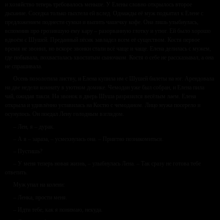
и хозяйство теперь требовалось меньше. У Елены словно открылось второе
дыхание. Соседка только пыхтела ей вслед. Однажды её муж подкатил к Елене с
предложением поднести сумки и выпить чашечку кофе. Она лишь улыбнулась,
вспомнив про грозившую ему кару – разорванную глотку и утюг. Ей было хорошо
вдвоём с Шушей. Преданный пёсик завладел всем её существом. Костя первое
время не звонил, но вскоре звонки стали всё чаще и чаще. Елена делилась с мужем,
где побывала, похвасталась хвостатым сыночком. Костя о себе не рассказывал, а она
не спрашивала.
Осень позолотила листву, и Елена купила им с Шушей билеты на юг. Арендовала
на две недели комнату в уютном домике. Чемодан уже был собран, и Елена пила
чай, ожидая такси. На звонок в дверь Шуша разразился весёлым лаем. Елена
открыла и удивлённо уставилась на Костю с чемоданом. Лицо мужа посерело и
осунулось. Он поедал Лену голодным взглядом.
– Лен, я – дурак.
– А я – зараза, – усмехнулась она. – Приятно познакомиться.
– Пустишь?
– У меня теперь новая жизнь, – улыбнулась Лена. – Так сразу не готова тебе
ответить.
Муж упал на колени:
– Ленка, прости меня.
– Идти тебе, как я понимаю, некуда.