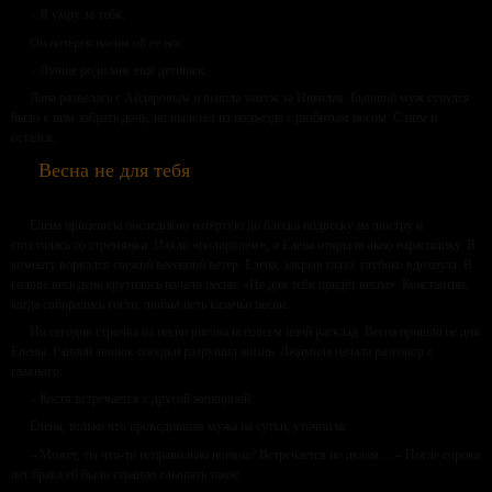
– Я умру за тебя.
Он потёрся носом об её нос.
– Лучше роди мне ещё детишек.
Лана развелась с Айдаровым и вышла замуж за Николая. Бывший муж сунулся
было к ним забрать дочь, но вылетел из подъезда с разбитым носом. С ним и
остался.
Весна не для тебя
Елена прицепила последнюю натёртую до блеска подвеску на люстру и
спустилась со стремянки. Пахло «полиролем», и Елена открыла окно нараспашку. В
комнату ворвался свежий весенний ветер. Елена, закрыв глаза, глубоко вдохнула. В
голове весь день крутилось начало песни: «Не для тебя придёт весна». Константин,
когда собирались гости, любил петь казачьи песни.
Но сегодня строчка из песни рисовала совсем иной расклад. Весна пришла не для
Елены. Ранний звонок соседки разрушил жизнь. Людмила начала разговор с
главного:
– Костя встречается с другой женщиной.
Елена, только что проводившая мужа на сутки, уточнила:
– Может, ты что-то неправильно поняла? Встречается по делам… – После сорока
лет брака ей было странно слышать такое.