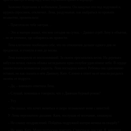
Зазвонил будильник в мобильном Даниила. Он нащупал его под подушкой и,
щурясь спросонок, отключил. Лена, раздумывая, как выбраться из кровати
незаметно, промямлила:
– Приготовлю тебе завтрак…
– Это я матери сказал, что мне сегодня на сутки, – Даниил сгрёб Лену в объятия,
– но не уточнил, где собираюсь их провести.
Лена клятвенно пообещала себе, что их отношения дольше одного дня не
продлятся, и утонула в них до весны.
Лена вынырнула из воспоминаний. За окном просыпалась весна. На деревьях
набухли почки, сквозь облака заглядывало ярко-голубое удивлённое небо. В сердце
зашевелилась незнакомая радость. Лена погладила живот. Ребёнка она однозначно
оставит, но как сказать о нём Даниилу, Кате. Словно в ответ на её мысли раздался
звонок от подруги.
– Да, – виновато ответила Лена.
– Слушай, помнишь я говорила, что у Данюши бурный роман?
– Угу.
– Он сказал, что хочет жениться и скоро познакомит меня с невестой.
У Лены перехватило дыхание. Катя, послушав её молчание, хмыкнула:
– Не слышу поздравлений. Пойдёшь подружкой матери жениха на свадьбу?
– Не знаю, Кать. Мама попросила приехать. Старенькая она уже. Я, наверное,