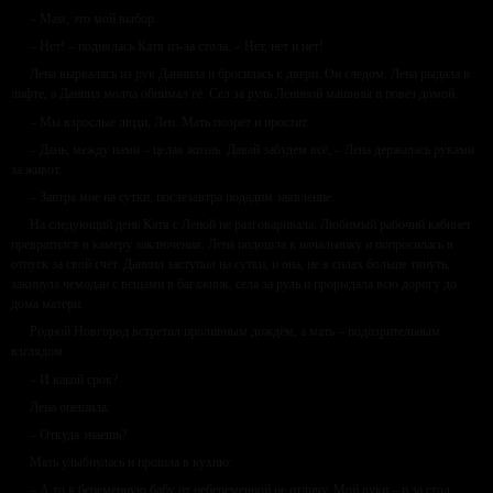
– Мам, это мой выбор.
– Нет! – поднялась Катя из-за стола. – Нет, нет и нет!
Лена вырвалась из рук Даниила и бросилась к двери. Он следом. Лена рыдала в
лифте, а Даниил молча обнимал её. Сел за руль Лениной машины и повёз домой.
– Мы взрослые люди, Лен. Мать поорёт и простит.
– Дань, между нами – целая жизнь. Давай забудем всё, – Лена держалась руками
за живот.
– Завтра мне на сутки, послезавтра подадим заявление.
На следующий день Катя с Леной не разговаривала. Любимый рабочий кабинет
превратился в камеру заключения. Лена подошла к начальнику и попросилась в
отпуск за свой счёт. Даниил заступил на сутки, и она, не в силах больше тянуть,
закинула чемодан с вещами в багажник, села за руль и прорыдала всю дорогу до
дома матери.
Родной Новгород встретил проливным дождём, а мать – подозрительным
взглядом:
– И какой срок?
Лена опешила:
– Откуда знаешь?
Мать улыбнулась и прошла в кухню:
– А то я беременную бабу от небеременной не отличу. Мой руки – и за стол.