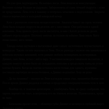
На узи срок подтвердили. На ватных ногах Лена вышла из консультации.
Весеннее солнце больше не радовало. Забеременеть от сына лучшей подруги – хуже
не придумаешь. Лена села в машину и потёрлась затылком о подголовник. Закрыла
глаза и перенеслась в холодный январский вечер.
Катя с размахом отмечала пятидесятилетие. Заказала банкет на сорок человек.
Лена была младше подруги на десяток лет с хвостиком. Они работали в одной
компании. Лена пришла сразу после института, и они с Катей делили на двоих
кабинет отдела кадров. Поэтому многих за столом на юбилее Лена знала. Кого
понаслышке, кого лично.
Тамада сыпал шутками и вытаскивал даже самых застенчивых поучаствовать в
конкурсах. Таким гостем оказалась и Лена. После развода с мужем она замкнулась и
избегала шумных компаний, хотя раньше любила потанцевать на вечеринках.
Даниил, сын Лены, встал с ней в пару. Участники конкурса танцевали на газетах, и
каждую минуту нужно было их складывать пополам и продолжать танец на утлом
клочке бумаги. Когда на газетах осталось места только для одного, мужчины
поставили партнёрш на носки ботинок, а Даниил подхватил Лену на руки.
– Да ты пушинка! – мазнув по Лене взглядом серых глаз, прошептал Катин сын.
После армии Даниил раздался в плечах и продолжал совершенствовать тело в зале.
– Вообще-то, я тяжёлая артиллерия, – улыбнулась Лена, не сразу сообразив, что
парень перешёл на «ты», и потрепала его по тёмным волосам. Принюхалась, вроде
не пьян.
– Батальоны просят огня, – облизнул губы Даниил и заглянул в глубокий вырез
Лениного платья.