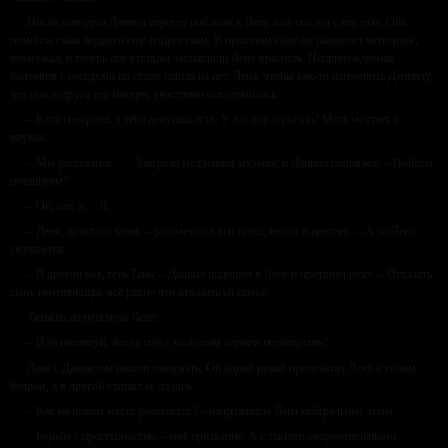
После конкурса Даниил пересел поближе к Лене и не сводил с неё глаз. Она
помнила сына подруги ещё подростком. В прошлом году он разменял четвертак,
возмужал, и теперь его взгляды заставляли Лену краснеть. Непринуждённая
болтовня с соседями по столу сошла на нет. Лена, чтобы как-то напомнить Даниилу,
что она подруга его матери, участливо осведомилась:
– Катя говорила, у тебя девушка есть. У вас всё серьёзно? Мать мечтает о
внуках.
– Мы расстались… – Заиграла медленная музыка, и Даниил поднялся: – Пойдём
потанцуем?
– Ой, нет, я… Я…
– Даня, пригласи меня, – рассмеялась его тётка, весом в центнер. – А то Лена
смущается.
– В другой раз, тёть Тань, – Даниил подошёл к Лене и протянул руку. – Отказать
сыну именинницы, всё равно что отказать ей самой.
Татьяна подмигнула Лене:
– Иди потанцуй. Когда ещё с молодым парнем потанцуешь?
Лена с Даниилом пошли танцевать. Он одной рукой припечатал Лену к своим
бёдрам, а в другой утопил её ладонь.
– Как на новом месте работается? – нащупывала Лена нейтральные темы.
– Борьба с преступностью – моё призвание. А с такими очаровательными