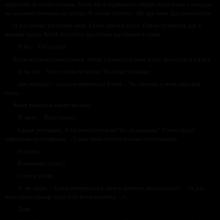
одеколона не почувствовала. Елену так и подмывало собрать вещи мужа в чемодан,
но она переключилась на люстру. В голове звучало: «Не для меня Дон разольётся».
И вот сейчас, распахнув окно, Елена запела в голос. Она не услышала, как в
комнату вошёл Костя. Его голос прозвучал выстрелом в спину:
– Я это… Отгул взял.
Елена медленно повернулась, чтобы взглянуть в глаза мужу, но он отвёл взгляд:
– А ты это… Чего у окна-то поёшь? На улице услышал…
– Даю концерт, – холодно произнесла Елена. – Ты говорил, у меня хороший
голос.
Костя опешил и кивнул на окно.
– И часто… Выступаешь?
– Скорее регулярно. А ты чего отгул взял? Из-за заикания? Утром вроде
нормально разговаривал. – Елена знала ответ и боялась его услышать.
– Я ухожу.
– В шахматы играть?
– Совсем ухожу.
– А, ну ладно. – Елена отвернулась к окну и затянула новый куплет: – «А для
меня кусок свинца. Он в тело белое вопьётся…»
– Лена!