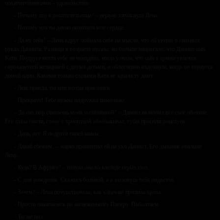
похитительницами – удовольствие.
– Почему это я похитительница? – нервно хихикнула Лена.
– Потому что ты давно похитила моё сердце.
– Да ну тебя! – Лена вдруг поймала себя на мысли, что ей уютно в сильных
руках Даниила. Разница в возрасте пугала, но больше напрягало, что Даниил сын
Кати. Подруга места себе не находила, когда узнала, что сын в армии увлёкся
сорокалетней женщиной с двумя детьми, и облегчённо вздохнула, когда он вернулся
домой один. Какими только словами Катя не крыла ту даму.
– Лен, правда, ты мне всегда нравилась.
– Прекрати! Тебе нужна подружка помоложе.
– До сих пор считаешь меня мальчишкой? – Даниил включил всё своё обаяние.
Его глаза сияли, голос с хрипотцой обволакивал, губы просили поцелуев.
– Дань, нет. Я подруга твоей мамы…
– Давай сбежим, – жарко прошептал ей на ухо Даниил. Его дыхание опалило
Лену.
– Куда? В Африку? – тонула она во взгляде серых глаз.
– С дня рождения. Скажись больной, а я вызовусь тебя подвезти.
– Зачем? – Лена почувствовала, как к щекам прилила кровь.
– Просто покатаемся по заснеженному Питеру. Поболтаем.
– Ты же пил.