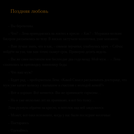
Поздняя любовь
– Вы беременны.
– Что? – Лена приподнялась на локтях в кресле. – Как? – Мурашки мелким
бисером рассыпались по телу. В висках застучали молоточки, уши заложило.
– Вам лучше знать, что и как, – снимая перчатки, улыбнулась врач. – Сейчас
пойдёте на узи, там вам точно скажут срок. Примерно десять недель.
– Вы же сами поставили мне бесплодие два года назад. Мой муж… – Лена
схватилась за щитовидку, виновницу беды.
– Что ваш муж?
– Будет рад, – пробормотала Лена: «Какой Смысл рассказывать докторице, что
муж уже катает коляску с малышом и счастлив с молодой женой?»
– Вот и хорошо. Всё меняется. Вы же принимаете гормоны…
– Но я уже несколько лет их принимаю, и всё без толку…
Лена рухнула обратно на кресло, и потолок над ней закружился.
– Может, всё-таки вспомните, когда у вас были последние месячные.
– Постараюсь.
– Одевайтесь.