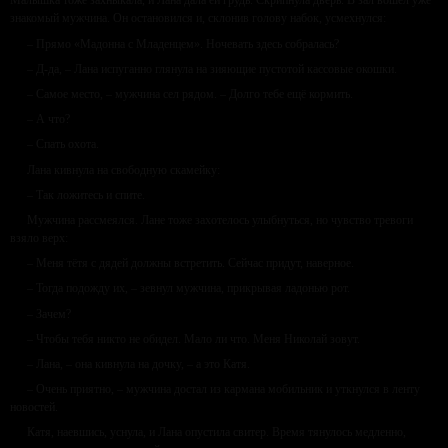
Малышка тоже захныкала, и Лана дала ей грудь. Скрипнула дверь. В зал вошёл уже
знакомый мужчина. Он остановился и, склонив голову набок, усмехнулся:
– Прямо «Мадонна с Младенцем». Ночевать здесь собралась?
– Д-да, – Лана испуганно глянула на зияющие пустотой кассовые окошки.
– Самое место, – мужчина сел рядом. – Долго тебе ещё кормить.
– А что?
– Спать охота.
Лана кивнула на свободную скамейку:
– Так ложитесь и спите.
Мужчина рассмеялся. Лане тоже захотелось улыбнуться, но чувство тревоги
взяло верх:
– Меня тётя с дядей должны встретить. Сейчас придут, наверное.
– Тогда подожду их, – зевнул мужчина, прикрывая ладонью рот.
– Зачем?
– Чтобы тебя никто не обидел. Мало ли что. Меня Николай зовут.
– Лана, – она кивнула на дочку, – а это Катя.
– Очень приятно, – мужчина достал из кармана мобильник и уткнулся в ленту
новостей.
Катя, наевшись, уснула, и Лана опустила свитер. Время тянулось медленно,