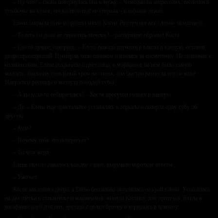
– Ну что? – снова повернулась она к мужу. – Чемодан на антресолях, таблетки в
тумбочке на кухне, носки твои ещё не стирала – в корзине лежат.
Елена закрыла окно и прошла мимо Кости. Внутри неё всё словно заледенело.
– То есть ты даже не спросишь почему? – растерянно обронил Костя.
– Где-то лучше, наверное, – Елена пожала плечами и вошла в ванную, оставив
дверь приоткрытой. Протёрла лицо тоником и взялась за косметичку. Не склонная к
излишествам, Елена сохранила и цвет лица, и морщинок на нём было самую
малость. Выдавив тональный крем на спонж, она быстро разнесла его по коже.
Накрасила ресницы и мазнула помадой губы.
– А ты куда-то собираешься? – Костя просунул голову в ванную.
– Да, – Елена ещё пристальнее уставилась в зеркало и потерла одну губу об
другую.
– Куда?
– Почему тебя это интересует?
– Ты моя жена.
Елене тяжело давалось каждое слово, выручали короткие ответы.
– Уже нет.
Костя захлопнул дверь, а Елена бессильно опустилась на край ванны. Уставилась
на две щётки в стаканчике и машинально вынула Костину, для протезов. Взяла в
шкафчике клей для них, достала с полки бритву и вернулась в комнату: