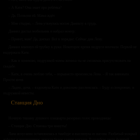
– А Катя? Она знает про ребёнка?
– Да. Позвони ей. Мама ждёт.
– Мне стыдно, – Лена уткнулась носом Даниилу в грудь.
Даниил достал мобильник и набрал номер:
– Привет, мам! Да, доехал. Всё в порядке. Сейчас дам Лену.
Даниил впихнул ей трубку в руки. Некоторое время подруги молчали. Первой не
выдержала Катя:
– Как я понимаю, подружкой мамы жениха ты не сможешь присутствовать на
свадьбе.
– Катя, я очень люблю тебя, – порывисто произнесла Лена. – Я так виновата.
Прости меня.
– Ладно, доча, – вздохнула Катя и довольно рассмеялась: – Буду и свекровью, и
подружкой невесты.
Станция Дно
Ночную тишину душного плацкарта разорвал голос проводницы:
– Станция Дно. Стоянка три минуты!
Лана испуганно остановилась в тамбуре и выглянула из вагона. Разбитый мокрый
асфальт и пошарпанное, некогда белое здание вокзала. В голубом свете фонарей