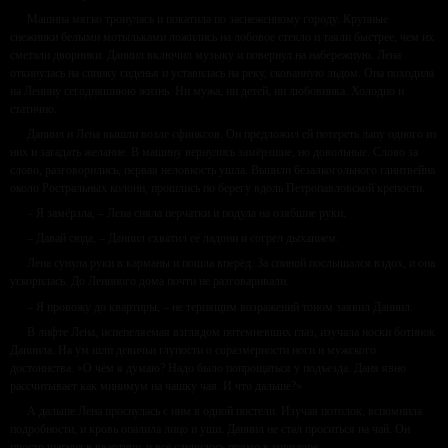
Машина мягко тронулась и покатила по заснеженному городу. Крупные
снежинки белыми мотыльками ложились на лобовое стекло и таяли быстрее, чем их
сметали дворники. Даниил включил музыку и повернул на набережную. Лена
откинулась на спинку сиденья и уставилась на реку, скованную льдом. Она походила
на Ленину сегодняшнюю жизнь. Ни мужа, ни детей, ни любовника. Холодно и
статично.
Даниил и Лена вышли возле сфинксов. Он предложил ей потереть лапу одного из
них и загадать желание. В машину вернулись замёрзшие, но довольные. Слово за
слово, разговорились, первая неловкость ушла. Выпили безалкогольного глинтвейна
около Ростральных колонн, прошлись по берегу вдоль Петропавловской крепости.
– Я замёрзла, – Лена сняла перчатки и подула на озябшие руки.
– Давай сюда, – Даниил схватил её ладони и согрел дыханием.
Лена сунула руки в карманы и пошла вперёд. За спиной послышался вздох, и она
ускорилась. До Лениного дома почти не разговаривали.
– Я провожу до квартиры, – не терпящим возражений тоном заявил Даниил.
В лифте Лена, испепеляемая взглядом потемневших глаз, изучала носки ботинок
Даниила. На ум шли девичьи глупости о соразмерности ноги и мужского
достоинства. «О чём я думаю? Надо было попрощаться у подъезда. Даня явно
рассчитывает как минимум на чашку чая. И что дальше?»
А дальше Лена проснулась с ним в одной постели. Изучая потолок, вспомнила
подробности, и кровь опалила лицо и уши. Даниил не стал проситься на чай. Он
просто шагнул в квартиру, и всё случилось прямо в коридоре.