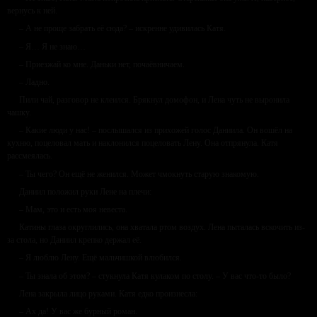
вернусь к ней.
– А не проще забрать её сюда? – искренне удивилась Катя.
– Я… Я не знаю…
– Приезжай ко мне. Даньки нет, почаёвничаем.
– Ладно.
Пили чай, разговор не клеился. Брякнул домофон, и Лена чуть не выронила
чашку.
– Какие люди у нас! – послышался из прихожей голос Даниила. Он вошёл на
кухню, поцеловал мать и наклонился поцеловать Лену. Она отпрянула. Катя
рассмеялась.
– Ты чего? Он ещё не женился. Может чмокнуть старую знакомую.
Даниил положил руки Лене на плечи:
– Мам, это и есть моя невеста.
Катины глаза округлились, она хватала ртом воздух. Лена пыталась вскочить из-
за стола, но Даниил крепко держал её.
– Я люблю Лену. Ещё мальчишкой влюбился.
– Ты знала об этом? – стукнула Катя кулаком по столу. – У вас что-то было?
Лена закрыла лицо руками. Катя едко произнесла:
– Ах да! У вас же бурный роман.