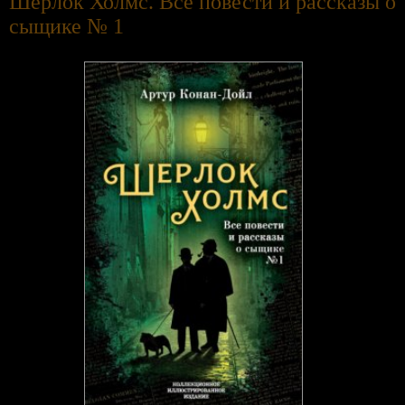
Шерлок Холмс. Все повести и рассказы о
сыщике № 1