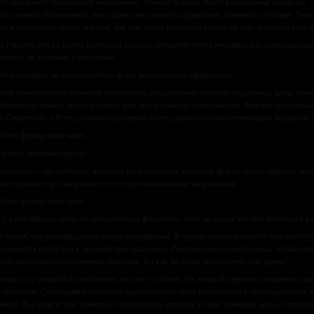
 что оно может проявляться неосознанно. Многие думают, будто разговорные нарциссы – э
здо сложнее. Оказывается, даже одно слово может кардинально изменить ситуацию. Речь 
ки
и
реакциями сдвига,
и о том, как они могут незаметно влиять на наш активный слова
р говорит, что во время разговора человек оперирует проявляющими или привлекающи
ляются на активные и пассивные.
те посмотрим на примеры обеих форм разговорного нарциссизма.
ные проявляющие внимание инициативы предполагают реакцию поддержки, когда внима
 Например, можно задать вопрос о том, что только что было сказано. Реакции поддерж
 («Серьезно?», «Угу»), словами одобрения («это здорово!») или уточняющим вопросом (
юблю французское кино.
ой твой любимый фильм?
ия сдвига – это, наоборот, активная привлекающая внимание форма ответа: нарцисс пере
атает прожектор и направляет его в противоположном направлении.
юблю французское кино.
 А я вот никогда особо не интересовался фильмами. Хотя на днях я кое-что посмотрел в
е значит, что реакции сдвига всегда неправильны. В определенном контексте они могут с
о пытается вернуться к прежней теме разговора. Реакции сдвига необходимы, чтобы прив
сть рассказать о собственных чувствах. Но как часто вы используете этот прием?
говоре, где каждый из участников не умеет слушать, где каждый одержим реакциями сдв
а внимание. Собеседники пытаются удовлетворить свою потребность в самовыражении, н
ыми. Вы можете и не заметить, что оказались втянуты в такое сражение, ведь со сторон