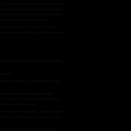
а» – это навыки, которые можно развить и
вляетесь хорошим слушателем, вам придется
 они плохие рассказчики или не научились
ый вы можете развить уже сейчас.
ка, погружаться в его мир. От этого
лушать, важно понять, сколько выгоды это
воили несколько советов, которые сейчас,
жениями.
друзей, интересуясь другими людьми, чем
нием «Раскрытие информации о себе
итчеллом из Гарвардского университета,
овеческих потребностей.
мы испытываем ощущения, сходные с теми,
елиться своими мыслями заложена в нас
ватели предлагали скромное финансовое