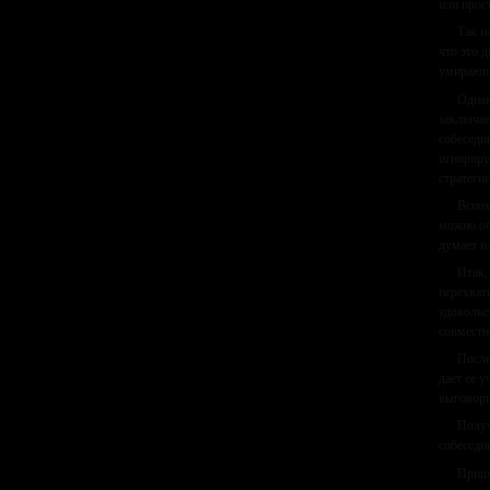
или прос
Так н
что это 
умирающе
Однак
заключае
собеседн
игнориру
стратегии
Вспом
можно об
думает и
Итак,
перехват
удовольс
совместно
После
дает ее 
выговори
Получ
собеседн
Пришл