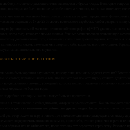
е любому, кто вместо рассказа ответит на вопросы о
других
людях. Некоторые вопросы к
ения, некоторые же были посвящены особенностям личности, таким как интеллект, степе
лось, что многие участники были готовы отказаться от денег, предпочитая финансовой в
участники отдавали от 17 до 25 % своего возможного заработка, чтобы раскрыть личн
ощью функциональной магнитно-резонансной томографии (фМРТ) удалось выяснить, как
ются, когда люди говорят о чем-то личном. Ученые зафиксировали повышенную активно
ическому дофаминовому пути, связанному с чувством удовлетворения, которое мы полу
 активность возникает, даже если мы говорим о себе, когда нас никто не слушает. Гораз
ьзуем навык внимательного слушателя.
осознанные препятствия
так важно быть хорошим слушателем, почему лишь немногим удается стать им? Вместо т
вам не хватает, поразмышляйте о том, что мешает вам по-настоящему слушать другого ч
 и придерживаемся ложных убеждений, которые мешают реальному общению и сопережив
тным моряком, но бояться воды.
те подробнее поговорим, какими могут быть эти препятствия.
няка вы сталкивались с собеседниками, которые не умели слушать. Как вы почувствовал
пособны уделить внимание потребностям других людей.
Были сосредоточены только 
ий разговор похож на игру в теннис, где внимание одинаково распределяется между дв
не может сосредоточить внимание на ком-то, кроме себя, это все равно что играть в тенн
ным образом или не отбивает его, после того как тот перелетает через сетку. Разговор 