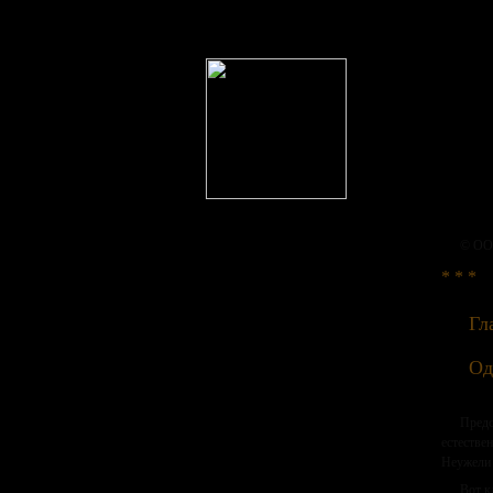
© ООО
* * *
Гл
Од
Предс
естествен
Неужели 
Вот к