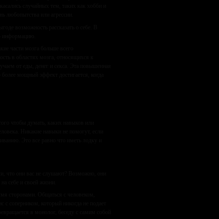
асались случайных тем, таких как хобби и
нь любопытства или агрессии.
ыгоде возможность рассказать о себе. В
ую информацию.
ие части мозга больше всего
сть в областях мозга, относящихся к
чаем от еды, денег и секса. Эта повышенная
до более мощный эффект достигается, когда
ого чтобы думать, каких навыков или
еловека. Никакие навыки не помогут, если
анию. Это все равно что иметь лодку и
и, что они вас не слушают? Возможно, они
на себе и своей жизни.
умя сторонами. Общаться с человеком,
ис с соперником, который никогда не подает
превращается в монолог, беседу с самим собой