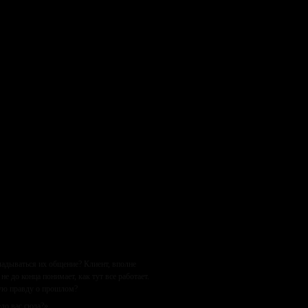
ладываться их общение? Клиент, вполне
е до конца понимает, как тут все работает.
ную правду о прошлом?
ело вас сюда?»