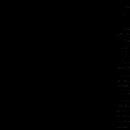
– Тру
– Ита
И тут
– Нет
серьезны
– Пол
– Мм…
– Это
Сеанс
помощью.
Во-пе
вообще к
ситуации,
Досад
К сож
наскольк
легкому
н
психотер
поставле
важных н