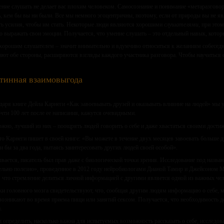
ние слушать не делает вас плохим человеком. Самосознание и понимание «метаразговор
, кем бы вы ни были. Все мы немного эгоцентричны, поэтому, если от природы вы не я
ь усилия, чтобы им стать. Некоторые люди являются хорошими
слушателями,
при этом
о выражать свои эмоции. Получается, что умение слушать – это отдельный навык, котор
хорошим слушателем – значит внимательно и вдумчиво относиться к желаниям собеседни
ют обе стороны, расширяются взгляды каждого участника разговора. Чтобы научиться с
.
тинная взаимовыгода
даря книге Дейла Карнеги «Как завоевывать друзей и оказывать влияние на людей» мы ус
очти 100 лет после ее написания, кажутся очевидными.
жно, лучший из них – поощрять людей говорить о себе и даже хвастаться своими дости
то Карнеги пишет в своей книге: «Вы можете в течение двух месяцев завоевать больше 
и бы за два года, пытаясь заинтересовать других людей своей особой».
вается, писатель был прав даже с биологической точки зрения. Исследование под назва
ельно полезно», проведенное в 2012 году нейробиологами Дианой Тамир и Джейсоном М
, что стремление делиться личной информацией с другими является одной из важных чел
и головного мозга свидетельствуют, что, сообщая другим людям информацию о себе, 
возникают во время приема пищи или занятий сексом. Получается, что необходимость д
.
 определить, насколько важна для испытуемых возможность рассказать о себе, исследо