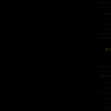
поощрени
предпочт
Оказа
среднем 
С пом
возбужда
мезолимб
мозговая
мы испол
Не
Если 
качеств 
мы слепы
быть опы
Давай
Навер
были
нес
Хорош
который 
мяч долж