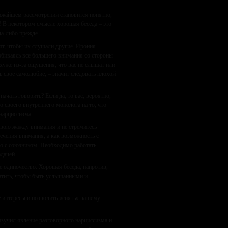
ижайшем рассмотрении становится понятно,
! В некотором смысле хорошая беседа – это
а-либо прежде.
ят, чтобы их слушали другие. Ирония
обиваясь все большего внимания со стороны
 хуже из-за ощущения, что вас не слышат или
ь свое самолюбие, – значит следовать плохой
ачать говорить? Если да, то вас, вероятно,
 своего внутреннего монолога на то, что
нарциссизма.
свою жажду внимания и не стремитесь
лечения внимания, а как возможность с
тво с союзником. Необходимо работать
адачей.
 одиночество. Хорошая беседа, напротив,
латить, чтобы быть услышанными и
 интересы и позволить «сиять» вашему
зучил явление разговорного нарциссизма и