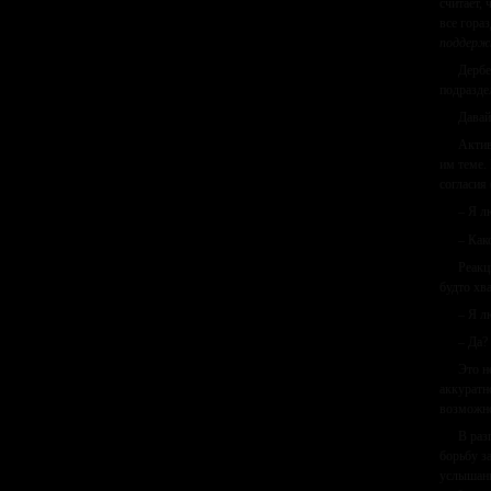
считает,
все гора
поддерж
Дербе
подразде
Давай
Актив
им теме.
согласия
– Я л
– Как
Реакц
будто хв
– Я л
– Да?
Это н
аккуратн
возможно
В раз
борьбу з
услышанн