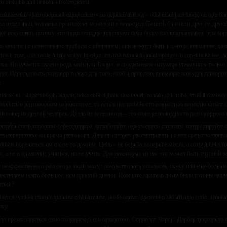
то лекцию для невольного студента.
азываемый «разговорный нарциссизм» на первый взгляд – обычный разговор, но при бл
два отдельных человека произносят монологи в непосредственной близости друг от друга
е искусство, потому что люди сегодня чувствуют себя более изолированными, чем когд
о многие не испытывают проблем с общением, они жаждут быть в центре внимания, хот
тся в том, что такие люди могут превратить взаимовыгодный процесс в соревнование, д
ика. Получается своего рода замкнутый круг, и со временем ситуация становится только
ют. Использовать разговор только для того, чтобы привлечь внимание или удовлетворит
.
ните, вы когда-нибудь ждали, пока собеседник замолчит, только для того, чтобы самому н
винить в разговорном нарциссизме, то есть в неспособности полностью переключиться со
ли говорит другой человек. Дуэль из монологов – это тоже разновидность разговорного 
 чтобы стать хорошим собеседником, поработайте над умением слушать: контролируйте 
ить инициативу во время разговора. Диалог следует рассматривать не как средство прив
твием поделиться им с кем-то другим. Цель – не борьба за первое место, а сотрудничес
, а не в одиночку, учиться, но не учить. Для некоторых из нас это может быть трудной з
 неэффективного разговора люди могут почувствовать усталость, скуку или еще большее
участникам нечто большее, чем простой диалог. Помните, сколько люди были готовы зап
ться?
ается, чтобы стать хорошим слушателем, необходимо временно забыть про собственные
ику.
о время заняться самосознанием и самоанализом. Социолог Чарльз Дербер тщательно и