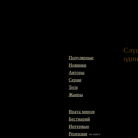
Главная
Слуш
один
Популярные
Новинки
Авторы
Серии
Теги
Жанры
Врата миров
Бестиарий
Интервью
Рецензии
на книги