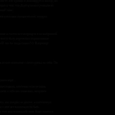
то те, кто кричит и доминирует в беседе, но
идет о том, что Дербер назвал
реакциями
рный запас.
ми внимание инициативами, которые
ние остается на говорящем и на выбранной
ки могут быть короткими выражениями
«И что ты тогда сказал?»). Например:
ключает внимание с собеседника на себя. Он
 кинотеатре…
уществовать, особенно если человек
лечь к себе все внимание, получить
ига, мы увидим не диалог, а постоянную
о у них нет возможности быть
ы этот вид взаимодействия будет казаться