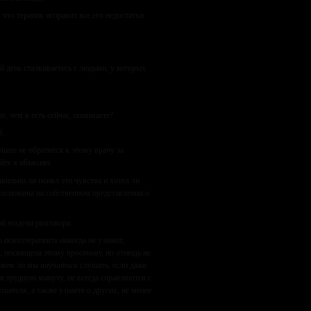
, что терапия исправит все его недостатки.
й день сталкиваетесь с людьми, у которых
, чем я есть сейчас, понимаете?
ый…
льше не обратится к этому врачу за
йте я объясню.
авильно ли понял эти чувства и хотел ли
 основаны на собственном представлении о
ой модели разговора.
 психотерапевта никогда не узнают,
х, посвящена этому
простому,
но отнюдь не
можем ли мы
научиться
слушать, если даже
в трудную минуту, не всегда справляются с
ателя, а также узнаете о других, не менее