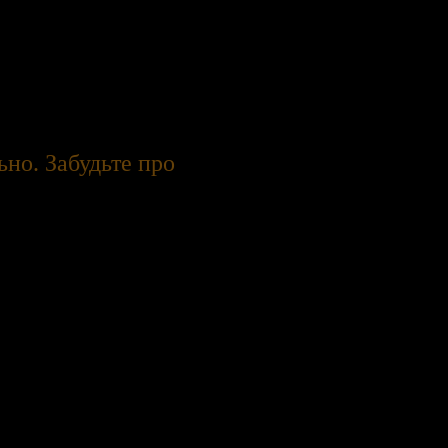
ения правильно. Забудьте про одиночество и конфликты
Читать онлайн бесплатно
но. Забудьте про