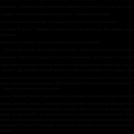
дно сказать, – отвечает клиент и неуверенно объясняет, что хочет стать лучше, но не ждет
к, видимо, вы не совсем понимаете, чего хотите, – говорит психотерапевт.
 клиента охватывают сомнения, а не напрасно ли он тратит время специалиста?
, не совсем. Я просто… Извините, я не знаю, как это все происходит. Вы, наверно, кажды
е
проблемы…
учается, вы не считаете, что ваши проблемы достаточно серьезны?
 Я не это имел в виду. Не то чтобы у меня были… проблемы, я просто хочу стать лучше
 нормально. Вам нечего стыдиться. Если вам нужна помощь, это не значит, что вы слаб
 продолжается еще какое-то время, но уже в течение первых минут клиент решил, что бо
 Почему? Для опытных читателей причина очевидна: психотерапевт
плохо
слушал. Дава
рвых, психотерапевт
говорит
клиенту про его чувства, описывает их, не интересуясь, пр
лиент, чтобы его чувства описывали. Все утверждения и умозаключения психотерапевта
 а значит, он не признает чувств клиента.
но, что специалист не выслушивает клиента, а, игнорируя его желания, следует привычн
алению, неумение слушать – распространенная проблема, и многие люди наподобие этого
о плохо владеют навыком внимательного слушателя. Книга, которую вы держите в рука
авыку. Умение слушать – это ключевой элемент человеческих взаимоотношений! Но 
апевты, в профессиональные обязанности которых входит работа с людьми и помощь им 
нной задачей? Конечно! И благодаря этой книге вы приобретете навык внимательного слуш
авыках.