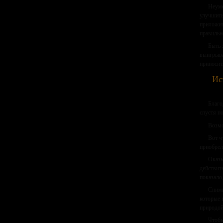
Неуме
улучшить
приложит
правильн
Быть 
выигрыва
приносит
Ис
Благо
спустя п
Возмо
Вот ч
приобрел
Оказы
действит
показало
Снимк
которые 
природой
Чтобы