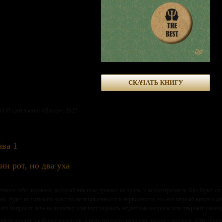
СКАЧАТЬ КНИГУ
 Издательство «Питер», 2022
ава 1
ин рот, но два уха
тавьте себе человека, который впервые пришел на прием к психотерапевту. Как будет ск
но, будет испытывать чувство незащищенности и нервозности: это его первый визит и он н
его попросят лечь на кушетку и начнут задавать неудобные вопросы или откроют ужас
лиент входит в кабинет и садится, а психотерапевт начинает диалог с вопроса: «Что прив