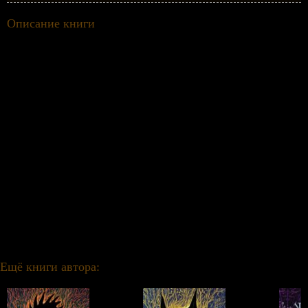
Описание книги
Все книги знаменитого цикла «Живые» Варвары Еналь в одном томе!
На огромной, как город, орбитальной станции Моаг живут счастливые, красивые,
умные дети. Их воспитывают, обучают и обслуживают роботы – заботливые няньки,
учителя, охранники. Но где же их родители, почему они никогда не навещают детей?
И какое будущее уготовано школьникам, которые учатся на программистов,
космических штурманов, робототехников? Моаг хранит много тайн, и обитателям
станции необходимо разгадать их, иначе они просто не выживут и никогда не вернут
себе Землю. Перед героями встает множество вопросов, и не на все они знают
ответы, но в одном уверены точно: жизнь без любви бессмысленна и невозможна –
и они будут любить всегда!
На нашем сайте вы можете скачать книгу Живые: Мы можем жить среди людей. Мы
остаемся свободными. Земля будет принадлежать нам. Мы будем любить всегда
Варвара Еналь бесплатно и без регистрации в формате epub, fb2.
Ещё книги автора: