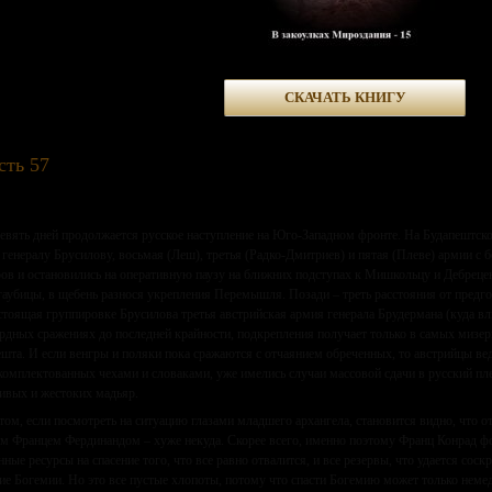
СКАЧАТЬ КНИГУ
сть 57
евять дней продолжается русское наступление на Юго-Западном фронте. На Будапештск
 генералу Брусилову, восьмая (Леш), третья (Радко-Дмитриев) и пятая (Плеве) армии с 
ов и остановились на оперативную паузу на ближних подступах к Мишкольцу и Дебрецен
гаубицы, в щебень разнося укрепления Перемышля. Позади – треть расстояния от предго
тоящая группировке Брусилова третья австрийская армия генерала Брудермана (куда вли
ардных сражениях до последней крайности, подкрепления получает только в самых мизер
ешта. И если венгры и поляки пока сражаются с отчаянием обреченных, то австрийцы вед
укомплектованных чехами и словаками, уже имелись случаи массовой сдачи в русский пле
чивых и жестоких мадьяр.
том, если посмотреть на ситуацию глазами младшего архангела, становится видно, что
ом Францем Фердинандом – хуже некуда. Скорее всего, именно поэтому Франц Конрад ф
нные ресурсы на спасение того, что все равно отвалится, и все резервы, что удается сос
ние Богемии. Но это все пустые хлопоты, потому что спасти Богемию может только нем