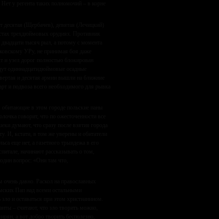
 Нет у регента таких полномочий – в корне
 десятая (Щербачев), девятая (Лечицкий)
мистах трехдюймовых орудиях. Противник
 двадцати тысяч рыл, а потому с момента
ковскому УРу, не принимая боя даже
т и узел дорог полностью блокирован
будут одиннадцатидюймовые осадные
твертая и десятая армии вышли на ближние
арт и подвоза всего необходимого для рывка
: обитающие в этом городе польские паны
лочка говорит, что по ожесточенности все
еки думают, что сразу после взятия города
у. И, кстати, в том же уверены и обитатели
ьса еще нет, а газетного трындежа в его
питале, начинают рассказывать о том,
 один вопрос: «Они там что,
ем очень давно. Раскол на православных
римских Пап над всеми остальными
 зло и оставаться при этом христианином.
нты – считают, что зло творить можно,
ирян, а вот добро творить бесполезно,