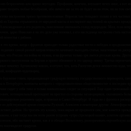
 оно безразлично или прямо неугодно. Профанам, конечно, внушают нечто иное, а вот 
раве творить любые безобразия, ибо ничего им за это не будет ни на этом, ни на том свет
стоке настроения прямо противоположные. Впросак там попадают только в тех частных 
ий из Европы отрываются от народной массы и воспаряют над толпой на крыльях врожде
Александрович и его родитель, повелевшие именовать голод недородом. Мол, если непри
прочем, царю Николаю я на это дело уже попенял, а его наследница настроена стать наст
ей поместья с рабами.
 в это время, когда с фронтов приходят только радостные вести о победах и продвижени
 изданиях самой разной направленности начинают выходить статьи, нацеленные на диск
чат, что России эта война не нужна, и на фронтах только зря льется русская кровь. Дру
ержного наступления на Берлин и прямо обвиняют в это царицу-немку. Третьи перепечат
ные некоему Артанскому князю, и сетуют, что, хоть Распутин делся неизвестно куда, те
ий, конфидент-чудотворец.
то бурление говен, предвещающее грядущую попытку государственного переворота, са
ва в Петербурге, контакты которого с «представителями общественности» в последнее вр
ичане сидят у себя тихо и только внимательно следят за ситуацией. Еще один тревожный
ович, потенциальный претендент на престол со стороны заговорщиков, сказавшись боль
омандирован решением царя, и приехал в Санкт-Петербург. И туда же с фронта в распо
е из действующей армии генералы Рузский, Алексеев и некоторые другие. Атмосфера на
 встают дыбом. Но трогать эту клоаку, пока нарыв не прорвался сам, мне кажется преж
 закона, а уже тогда мы им всем разом устроим «утро стрелецкой казни», а потом органи
 союзов, ибо настанет время, как я и обещал Вильгельму, разворачивать европейскую ша
сто восемьдесят градусов.