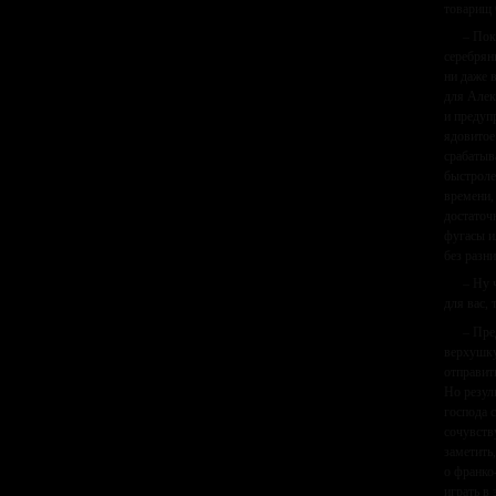
товарищ 
– Пок
серебрян
ни даже 
для Алек
и предуп
ядовитое
срабатыв
быстроле
времени,
достаточ
фугасы и
без разн
– Ну 
для вас,
– Пре
верхушку
отправит
Но резул
господа 
сочувств
заметить
о франко
играть в 