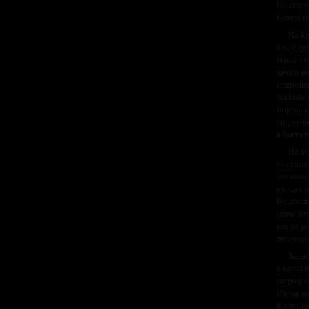
Но это п
менять п
На Кр
и четвер
перед ни
начала н
с передо
частями 
мортиры,
подступы
в Богеми
Несмо
со схизм
это може
их всех 
Будапешт
стиле хо
как их р
ополоуме
Задае
и католи
патриарх
На так н
и даже н