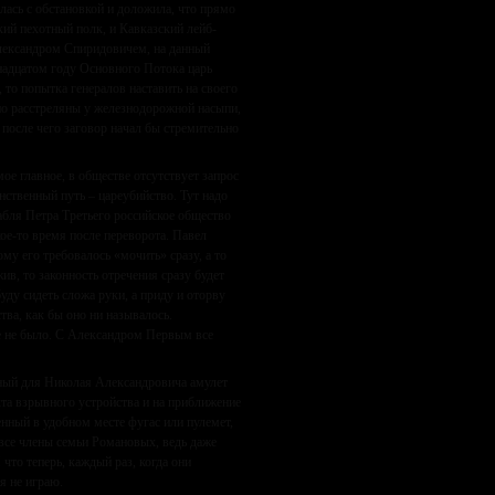
ась с обстановкой и доложила, что прямо
кий пехотный полк, и Кавказский лейб-
Александром Спиридовичем, на данный
надцатом году Основного Потока царь
то попытка генералов наставить на своего
нно расстреляны у железнодорожной насыпи,
 после чего заговор начал бы стремительно
ое главное, в обществе отсутствует запрос
нственный путь – цареубийство. Тут надо
бля Петра Третьего российское общество
кое-то время после переворота. Павел
у его требовалось «мочить» сразу, а то
в, то законность отречения сразу будет
буду сидеть сложа руки, а приду и оторву
тва, как бы оно ни называлось.
ще не было. С Александром Первым все
нный для Николая Александровича амулет
та взрывного устройства и на приближение
енный в удобном месте фугас или пулемет,
 все члены семьи Романовых, ведь даже
что теперь, каждый раз, когда они
я не играю.