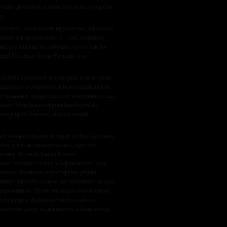
имущие духовную и светскую власть уверены
е.
случаях, когда власть имущие под влиянием
нной исключительности – как, например,
ятное явление не замечать, то его как бы
оящей Матерью Земли Русской, а не
и вглубь вражеской территории, в некоторых
редитацию и очернение действующей власти.
гие называют предательством союзников отказ
ывают статейки из европейской прессы,
перь у царя Николая завелся новый,
мым явным образом исходит из французского
емя резко активизировались, при том,
 сигнал: Великий Князь Кирилл
ным, покинул Ставку в Барановичах, куда
ряжение Военного министерства убыли
чинает пахнуть озоном, потрескивают искры
девременным. Пусть эти люди сами поставят
зуем разрыв франко-русского и англо-
хматную доску на девяносто, а быть может,