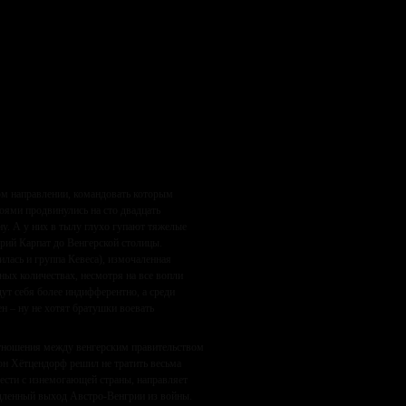
ом направлении, командовать которым
боями продвинулись на сто двадцать
у. А у них в тылу глухо гупают тяжелые
рий Карпат до Венгерской столицы.
лась и группа Кевеса), измочаленная
ных количествах, несмотря на все вопли
ут себя более индифферентно, а среди
н – ну не хотят братушки воевать
 отношения между венгерским правительством
он Хётцендорф решил не тратить весьма
крести с изнемогающей страны, направляет
едленный выход Австро-Венгрии из войны.