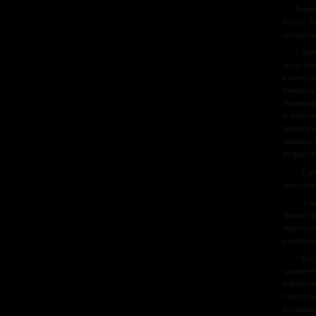
Вопро
Ольгу, Т
императо
– Зна
представ
к немедл
очернить
нынешняя
и лимонн
переворо
ожидать 
всерьез 
– Сер
невольну
– А п
просто н
переворо
а национ
– Над
хроничес
в феврал
Спасител
большеви