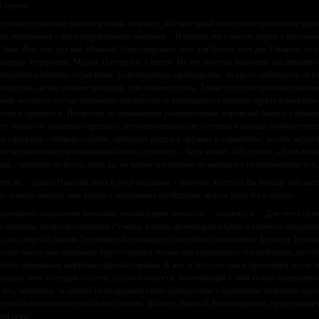
Серегин.
ушение успешным оказаться никак не может, ибо мне такой исход категорически не нрави
ых медальонов с выгравированными именами. – Наденьте это и носите рядом с нательны
в бане. Вот этот для вас, Николай Александрович, этот для Ольги, этот для Татьяны, это
сандры Федоровны, Марии, Настасьи и Алексея. На эти амулеты наложены заклинания ста
реждения о попытке отравления. Если медальон завибрировал, то где-то поблизости от ва
 вещество, и чем сильнее вибрации, тем опаснее угроза. Также предусмотрено автоматич
ание амулета в случае инициации поблизости от защищаемого объекта заряда взрывчатк
тящих предметов. Поскольку на реанимацию разгромленной эсеровской боевки у франц
 то можно не опасаться стрелков с автоматическими пистолетами и команд бомбометателе
но офицеров с боевым опытом, имеющих доступ к оружию и взрывчатке, вполне вероя
ли выставленные на кинжальный огонь пулеметы, – быть может, «Мадсены», а быть може
ицы – прикроет от всего, лишь бы во время покушения он находился на охраняемом теле,
что же, – сказал Николай, взяв в руку медальон, – конечно, хотелось бы вообще избежа
 то лучшей защиты, чем амулет с подобными свойствами, нельзя было бы и желать…
дотвратить покушение возможно только одним способом, – хмыкнул я. – Для этого нуж
 заговора, включая господина Гучкова, вашего двоюродного брата и главного жандарма
ь этих людей в башню Терпения в беспощадную разработку полковнику Бригитте Бергм
ьтаты такого расследования будут годиться только для внутреннего употребления, потому
станут невинными жертвами царской тирании. А вот если то же самое произойдет после 
ующих этим господам сузится до самой малости, включающей в себя только подельнико
, что, поскольку за спиной заговорщиков стоят французские и британские правящие кру
-российском и англо-российском союзах. Или вы, Николай Александрович, придерживает
эти игры?