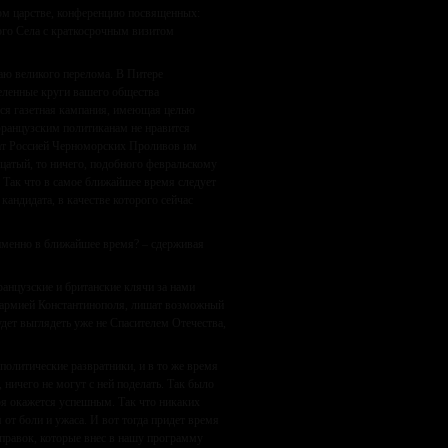
том царстве, конференцию посвященных:
ого Села с краткосрочным визитом
краю великого перелома. В Питере
еленные круги вашего общества
яся газетная кампания, имеющая целью
французским политиканам не нравится
ват Россией Черноморских Проливов им
дцатый, то ничего, подобного февральскому
 Так что в самое ближайшее время следует
андидата, в качестве которого сейчас
 именно в ближайшее время? – сдерживая
ранцузские и британские клячи за нами
ой армией Константинополя, лишат возможный
будет выглядеть уже не Спасителем Отечества,
политические развратники, и в то же время
 ничего не могут с ней поделать. Так было
аря окажется успешным. Так что никаких
 от боли и ужаса. И вот тогда придет время
оправок, которые внес в нашу программу