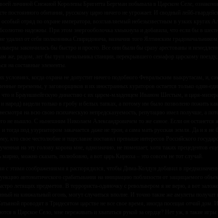
воей личиной Снежной Королевы Бригитта Бергман побывала в Царском Селе, ознакомил
есте постоянного обитания, русскому царю ничего не угрожает. И сводный лейб-гвардейс
и особый отряд по охране императора, возглавляемый небезызвестным в узких кругах 
бсолютно надежны. При этом энергооболочка хмыкнула и добавила, что если бы в шест
не удалил от себя полковника Спиридовича, назначив того Ялтинским градоначальником, 
ольверы закончилась бы быстро и просто. Все они были бы сразу арестованы и немедле
там же, рядом, лег бы труп начальника станции, перекрывшего семафор царскому поезду,
ься на составные элементы.
их условиях, когда охрана не допустит ничего подобного Февральским выкрутасам, и, сам
ленные перемены, у заговорщиков и их иностранных кураторов остается только один-еди
, что и Брауншвейгскую династию с их царем-младенцем Иваном Шестым, и царя-мизера
, и народ) видели только в гробу и белых тапках, а потому им было позволено пожить ка
несмотря на всю свою психическую непредсказуемость, репутацию имел получше, а потом
его не вышло. С нынешним Николаем Александровичем то же самое. Если он останется жи
 и тогда под узурпатором закачается даже не трон, а сама мать русская земля. Да и я не 
ому, кто свое честолюбие и тщеславие поставил превыше интересов Российского государс
ученная на эту голову корона мне, однозначно, не помешает, хотя таких прецедентов е
 мирно, можно сказать, полюбовно, а вот царь Кирюха – это совсем не тот случай.
зи с этими соображениями я распорядился, чтобы Дима-Колдун добавил в предназначе
функцию автоматического срабатывания на инициацию поблизости от защищаемого объек
ыстро летящих предметов. В террориста-одиночку с револьвером я не верю, а вот залож
нный на кинжальный огонь, могут случиться вполне. И точно такие же амулеты получат
Татьяной проводят в Тридесятом царстве не все свое время, иногда посещая отчий дом. И 
ются в Царское Село, мне переживать и хвататься рукой за сердце? Нет уж, в такие игры 