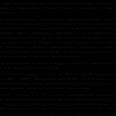
с назрел и перезрел, поэтому для его обсуждения мне пришлось собрать тут, в Тридеся
атьяну, Кобу, Владимира Ильича, Михаила Александровича, а также пригласить из Царск
ра Николая.
чит, так, господа и товарищи, – сказал я, когда все собрались в моем кабинете, – мы на 
ители племени жабоядцев развили просто неприличную суету, пытаясь подвигнуть опред
енному совершению государственного переворота. О том же свидетельствует и начавша
 правящего сейчас в России императора и вашего покорного слугу. Уж слишком сильно 
 независимая позиция России, преследующей в этой войне только свои цели. А уж зах
икам и вовсе как серпом по причиндалам. Но поскольку год сейчас еще далеко не семна
ту с революционными волнениями и отречением монарха, у заговорщиков не получится.
наспех организованной попытки цареубийства, с последующим воцарением подходящего к
рассматривается только Великий князь Кирилл Владимирович…
гей Сергеевич, а почему вы считаете, что покушение на Нашу Особу должно произойти
ю дрожь, спросил папенька Ольги и Татьяны.
отому, Николай Александрович, что в этом забеге мы взяли такой темп, что трехногие ф
е поспевают, – ответил я. – Выход из войны Австро-Венгрии, и тем более захват русск
т большей части смысла. В таком случае тот, кто попытается залезть на трон после вас, 
альным предателем, коего не поддержат ни элиты, ни армия, ни народ.
о учесть, – глухо сказал Коба, – что основную часть заговорщиков составляют кондовые 
кие импотенты. Они вожделеют власть, пускают на нее слюни, но, получив доступ к телу,
е семнадцатого года другой истории, так будет и здесь, если покушение на нынешнего ц
ей Отечества из этих людей не получится, и уже очень скоро Россия взвоет под их гнетом
кам брать власть и творить свою историю – разумеется, с учетом тех идеологических п