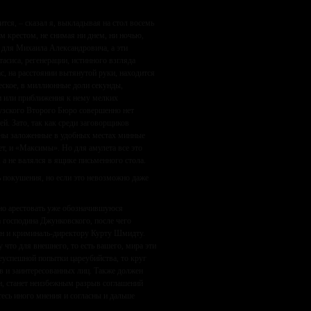
тся, – сказал я, выкладывая на стол восемь
м крестом, не снимая ни днем, ни ночью,
т для Михаила Александровича, а эти
сиса, регенерации, истинного взгляда
с, на расстоянии вытянутой руки, находится
еское, в миллионные доли секунды,
и или приближения к нему мелких
узского Второго Бюро совершенно нет
й. Зато, так как среди заговорщиков
тны заложенные в удобных местах минные
т, и «Максимы». Но для амулета все это
 а не валялся в ящике письменного стола.
ть покушения, но если это невозможно даже
но арестовать уже обозначившуюся
 господина Джунковского, после чего
ан и криминаль-директору Курту Шмидту.
 что для внешнего, то есть вашего, мира эти
неуспешной попытки цареубийства, то круг
в и заинтересованных лиц. Также должен
ги, станет неизбежным разрыв соглашений
есь иного мнения и согласны и дальше