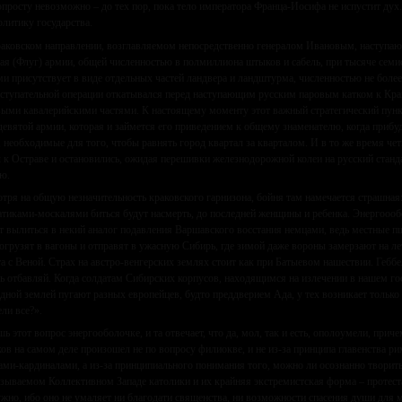
опросту невозможно – до тех пор, пока тело императора Франца-Иосифа не испустит дух.
олитику государства.
аковском направлении, возглавляемом непосредственно генералом Ивановым, наступают
тая (Флуг) армии, общей численностью в полмиллиона штыков и сабель, при тысяче се
ми присутствует в виде отдельных частей ландвера и ландштурма, численностью не более
аступательной операции откатывался перед наступающим русским паровым катком к Кра
выми кавалерийскими частями. К настоящему моменту этот важный стратегический пунк
девятой армии, которая и займется его приведением к общему знаменателю, когда при
 необходимые для того, чтобы равнять город квартал за кварталом. И в то же время че
 к Остраве и остановились, ожидая перешивки железнодорожной колеи на русский станд
ю.
тря на общую незначительность краковского гарнизона, бойня там намечается страшная
атиками-москалями биться будут насмерть, до последней женщины и ребенка. Энергоообо
т вылиться в некий аналог подавления Варшавского восстания немцами, ведь местные пш
погрузят в вагоны и отправят в ужасную Сибирь, где зимой даже вороны замерзают на лет
а с Веной. Страх на австро-венгерских землях стоит как при Батыевом нашествии. Геббел
ть отбавляй. Когда солдатам Сибирских корпусов, находящимся на излечении в нашем гос
одной землей пугают разных европейцев, будто преддверием Ада, у тех возникает только
ли все?».
шь этот вопрос энергооболочке, и та отвечает, что да, мол, так и есть, ополоумели, прич
ков на самом деле произошел не по вопросу филиокве, и не из-за принципа главенства 
ами-кардиналами, а из-за принципиального понимания того, можно ли осознанно творить
азываемом Коллективном Западе католики и их крайняя экстремистская форма – протеста
ужно, ибо оно не умаляет ни благодати священства, ни возможности спасения души для м