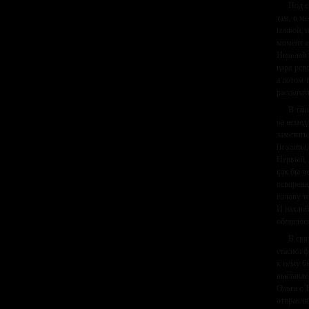
Под с
там, в м
конвой, 
момент а
Николай 
царя рев
а потом 
рассыпат
В так
на немед
заметить
(и элиты
Первый, 
как бы ч
оспорена,
голову т
И нахлоб
обошлось
В свя
стасиса 
к нему б
выставле
Ольга с 
отправля