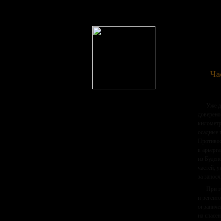
Ча
Уже д
доверено
километр
осадные 
Противос
в арьерг
из Будеп
частей, 
за занос
При э
и регент
ограниче
на спасе