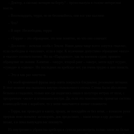
– Доктор, а сколько женщин на борту? – промелькнула в голове интересная
мысль.
– Восемнадцать, терри, но не беспокойтесь, они все уже валлине.
– Что?
– В паре. Несвободны, терри.
– «Терри» – это обращение, это мне понятно, но что оно означает.
– Дословно – женская особь с Земли. Наши дамы чаще всего зовутся «валли»,
если свободны и «валлине», если в паре. К мужчинам допустимо обращение «валл»
и «валло» соответственно. Но на «Парадоксе», как на военном судне, принято
обращение по звания. Капитан – «анур», второй ранг – «акер», затем идут «сури»,
«суноди» и «савеко». Но последних на крейсере нет, уж очень трудно к нам попасть.
– Это я как раз заметила.
От моей ироничной фразы акер опять покрылся бледными, розовыми пятнами.
В этот момент мы оказались внутри стыковочного отсека. Стены были абсолютно
белыми и гладкими, только кое-где виднелись ниши в полутора метрах от пола, с
прозрачным «желе» и огоньками внутри. Да, если это повсеместно принятая система
взаимодействия с кораблем, то у меня намечаются явные сложности.
– Терри, вас проводят в каюту, прошу, не покидайте ее без меня, – взмахом руки
прервав мою попытку заговорить, док продолжил, – ваши вещи и еду доставят
позже, а я пока вынужден вас покинуть.
Из внутреннего убранства крейсера я сумела рассмотреть только такие же белые