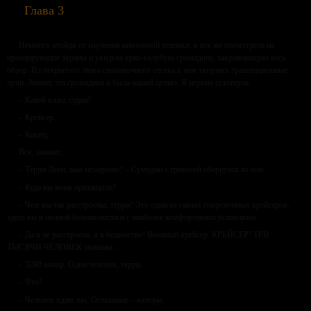
Глава 3
Немного отойдя от изучения иноземной техники, я все же посмотрела на
проецирующие экраны и увидела ярко-голубую громадину, закрывающую весь
обзор. Из открытого люка стыковочного отсека к нам тянулись гравитационные
лучи. Значит, эта громадина и была нашей целью. Я нервно сглотнула.
– Какой класс судна?
– Крейсер.
– Кипец.
Все, занавес.
– Терри Лени, вам нехорошо? – Сумудин с тревогой обернулся ко мне.
– Куда вы меня притащили?
– Чем вы так расстроены, терри? Это один из самых современных крейсеров,
здесь вы в полной безопасности и с наиболее комфортными условиями.
– Да я не расстроена, я в бешенстве! Военный крейсер. КРЕЙСЕР! ТРИ
ТЫСЯЧИ ЧЕЛОВЕК экипажа…
– 3280 валор. Один человек, терри.
– Что?
– Человек один, вы. Остальные – валоры.