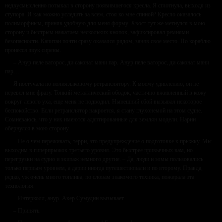
недвусмысленно потыкал в сторону появившегося кресла. Я сглотнула, выходя из
ступора. И как можно уследить за всем, стоя ко мне спиной? Кресло оказалось
полиморфным, приняв удобную для меня форму. Хвост тут же метнулся в мою
сторону и быстрым нажатием нескольких кнопок, зафиксировал ремнями
безопасности. Капитан почти сразу оказался рядом, заняв свое место. По кораблю
пронесся звук сирены.
– Анур пеле ваторос, ди саконат мани пар. Анур пеле ваторос, ди саконат мани
пар…
Я постучала по полиязыковому ретранслятору. К моему удивлению, он не
перевел мне фразу. Тонкий металлический ободок, частично вживленный в кожу
вокруг левого уха, еще меня не подводил. Нынешний сбой вызывал некоторое
беспокойство. Если ретранслятор накроется, я стану глухонемой на этом судне.
Сомневаюсь, что у них имеются адаптированные для землян модели. Нарин
обернулся в мою сторону.
– Не о чем переживать, терри, это предупреждение о подготовке к прыжку. Мы
выходим в гиперпрыжок третьего уровня. Это быстрее привычных вам, но
перегрузки на судно и экипаж немного другие. – Да, люди и элмы пользовались
только первым уровнем, а дарии иногда путешествовали и по второму. Правда,
редко, уж очень много топлива, по словам знакомого техника, пожирала эта
технология.
– Интерколл, анур. Акер Сумудин вызывает.
– Принять.