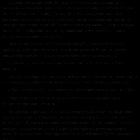
С удивлением оглядела себя. Нет, я, конечно, не писаная красавица, да и с
лохматым ежиком в пять сантиметров непривычно себя ощущать женственной, но
не до такой же степени. Если учитывать, что за пару месяцев полевых работ
позволила набрать себе немного лишнего, мои далеко не мальчишечьи формы не
должны были оставить сомнений. Тем более, что на мне платье. Довольно закрытое,
но вполне четко обрисовывающее выдающийся верх, чуть утянутую талию и
изящно прикрывающее тяжелый низ.
Видя все еще недоумение в глазах встречающего, для пущей уверенности
пробежала руками по всем стратегически важным местам. Вроде все на месте,
никуда не пропало. Да и глазки я перед выходом, помнится, подкрасила.
– Женская, – для уверенности два раза кивнула, не понимая, откуда такие
вопросы.
Со стороны валоров раздалось какое-то бульканье. С недоумением посмотрела на
сопровождающих. Они явно наслаждались событиями и пытались сдержать смех.
– Нарин меня убьет. Ик! – длинноволосый валор прикрыл лицо ладонью. – Ик!
Широкие плечи дернулись. И еще раз. Кажется, у высокоразвитой расы
сложности с преодолением икоты.
Все это меня не радовало. Я попала совсем не туда, куда надеялась, и где, явно,
ждут кого-то другого. В расстроенных чувствах нагнулась за одним из вещевых
контейнеров. Не успела даже приподнять ящик от пола, как его проворно выхватили
и вернули на прежнее место на платформу. Двое коротко стриженных валор за
несколько секунд собрали мои вещи неуловимыми движениями. Быстры, поганки
бледные.