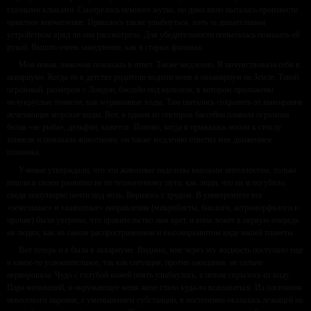
глазными клыками. Смотрелось немного жутко, но дама явно пыталась произвести
приятное впечатление. Пришлось также улыбнуться, хоть за дыхательным
устройством вряд ли она рассмотрела. Для убедительности попыталась помахать ей
рукой. Вышло очень замедленно, как в старых фильмах.
Моя новая знакомая помахала в ответ. Также медленно. Я почувствовала себя в
аквариуме. Когда-то в детстве родители водили меня в океанариум на Земле. Такой
огромный, размером с Лондон, бассейн под куполом, в котором проложены
полукруглые тоннели, как муравьиные ходы. Там пытались сохранить от вымирания
исчезающие морские виды. Вот, в одном из секторов бассейна плавала огромная
белая «не рыба», дельфин, кажется. Помню, когда я прижалась носом к стеклу
тоннеля и помахала животному, он также медленно ответил мне движением
плавника.
Ученые утверждали, что эти животные наделены высоким интеллектом, только
пошли в своем развитии не по техногенному пути, как люди, что их и погубило,
сведя популяцию почти под ноль. Верилось с трудом. В университете все
«земельные» и «животные» направления (микробисты, биологи, астроморфологи и
прочие) были уверены, что правительство нам врет, и вина лежит в первую очередь
на людях, как на самом распространенном и высокоразвитом виде нашей планеты.
Вот теперь и я была в аквариуме. Видимо, мне через эту жидкость поступало еще
и какое-то успокоительное, так как ситуация, против ожидания, не сильно
нервировала. Чудо с голубой кожей опять улыбнулось, а потом скрылось из виду.
Пара мгновений, и окружающее меня желе стало куда-то всасываться. Из состояния
невесомого парения, с уменьшением субстанции, я постепенно оказалась лежащей на