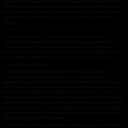
подсознательную реакцию. Судя по чуть потемневшим глазам и легкому, почти
незаметному сбою дыхания, отклик можно принять как вполне положительный. В
текущий момент не мог понять собственных мотивов, но сопротивляться порывам
смысла не видел. Вариантов было только два. И ни один из них землянке не
навредит.
Лени
Встречные нами валоры с уважением кивали капитану и с открытым
любопытством поглядывали на меня. Они все были примерно одинакового
телосложения и общей, непривычно светлой цветовой гаммы. Несмотря на
прекрасный, с точки зрения земных критериев, «экстерьер», подобной мгновенной
реакции, которая возникла в ответ на знакомство с капитаном, не возникало.
Это немного настораживало.
Я давно не маленькая девочка и прекрасно понимала, что длительное
воздержание и возникшее любопытство могут плохо сказаться на моем
самочувствии и характере. Хуже могло быть только наличие отношений на рабочем
месте. Подобное я видела не раз и не два, и за редким исключением, девочкам
приходилось делать выбор между работой и семьей. Но чаще всего, это просто
вынуждало женщину сменить место работы. За прошедшие тысячелетия на Земле во
взаимоотношении полов мало что изменилось. Больше мне нравилась идея простого
любования "издалека". Вот в этом я была профи. И не больно потом, и не обидно. И
удовольствие какое-то все же. Тем более, что столь привлекательная мужская особь
оказалась очень интересным собеседником.
Капитан Нарин с явным удовольствием и гордостью рассказывал о «Парадоксе»,