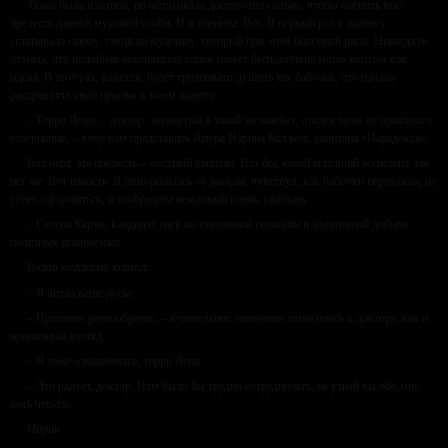
Ткань была плотной, но обтягивала достаточно сильно, чтобы оценить всю
прелесть данной мужской особи. И я оценила. Все. В первый раз в жизни я
сглатывала слюну, глядя на мужчину, который при этом был иной расы. Никогда не
думала, что подобная комбинация генов может быть зачтена моим мозгом как
идеал. В этот раз, кажется, будет трудновато душить тех бабочек, что начали
расправлять свои крылья в моем животе.
– Терри Лени, – доктор, затянутый в такой же комбез, отвлек меня от приятного
созерцания, – хочу вам представить Анура Нарина Коллеса, капитана «Парадокса».
Вот черт, эта прелесть – местный капитан. Нет бы, какой младший ассистент, так
нет же. Вот пакость. Я поморщилась от досады, чувствуя, как бабочки передохли, не
успев оформиться, и изобразила вежливый кивок капитану.
– Селена Карун, кандидат наук по внеземной геологии и адаптивной добыче
полезных ископаемых.
Валор медленно кивнул:
– Я читал ваше досье.
– Приятное разнообразие, – язвительное замечание относилось к доктору, как и
ироничный взгляд.
– Я тоже ознакомился, терри Лени.
– Это радует, доктор. Нам было бы трудно сотрудничать, не узнай вы обо мне
хоть что-то.
Нарин