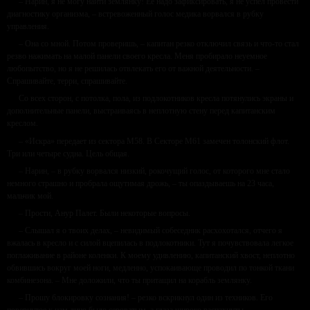
– Нарин, я не могу найти землянку! Ее надо зафиксировать, я не успел провести
диагностику организма, – встревоженный голос медика ворвался в рубку
управления.
– Она со мной. Потом проверишь, – капитан резко отключил связь и что-то стал
резво нажимать на малой панели своего кресла. Меня пробирало неуемное
любопытство, но я не решилась отвлекать его от важной деятельности. –
Спрашивайте, терри, спрашивайте.
Со всех сторон, с потолка, пола, из подлокотников кресла потянулись экраны и
дополнительные панели, выстраиваясь в неплотную стену перед капитанским
креслом.
– «Искра» передает из сектора М58. В Секторе М61 замечен толонский флот.
Три или четыре судна. Цель общая.
– Нарин, – в рубку ворвался низкий, рокочущий голос, от которого мне стало
немного страшно и пробрала ощутимая дрожь, – ты опаздываешь на 23 часа,
мальчик мой.
– Прости, Анур Палет. Были некоторые вопросы.
– Слышал я о твоих делах, – невидимый собеседник расхохотался, отчего я
вжалась в кресло и с силой вцепилась в подлокотники. Тут я почувствовала легкое
поглаживание в районе коленки. К моему удивлению, капитанский хвост, неплотно
обвившись вокруг моей ноги, медленно, успокаивающе проводил по тонкой ткани
комбинезона. – Мне доложили, что ты притащил на корабль землянку.
– Прошу блокировку сознания! – резко вскрикнул один из техников. Его