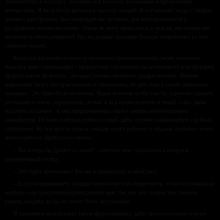
любопытства и восторга. Землянке все казалось необычным и чрезвычайно
интересным. Я же млел от аромата и чистоты эмоций. В тот момент, когда Сумудин,
немного расстроенно, был вынужден нас оставить, вся настороженность и
раздражение покинули гостью. Никак не могу привыкнуть к мысли, что теперь она
является моей подчиненной. Все же родные традиции Валоры укоренились во мне
слишком сильно.
Когда мы заканчивали осмотр основного грузового отсека (меня заставили
показать даже гермошкафы с продуктами, сославшись на необычность конструкции),
пришел вызов на мостик. Эмоции Селены сменились предвкушением. Внешне
выражение лица у нее практически не изменилось, но при этом в глазах появилось
ожидание. Это тоже было необычно. Наши женские особи уже бы усиленно хлопали
ресницами и мягко упрашивали, пуская в ход прикосновения и тихий голос, дабы
получить желаемое. А она придерживалась такого внешне невозмутимого
спокойствия. Ей явно хотелось пойти со мной, дабы воочию ознакомиться с рубкой
управления, но она просто стояла, ожидая моего решения и обдавая волнами своего
неповторимого фруктового запаха.
– Вы хотели бы пройти со мной? – ответом мне стала волна восторга и
недоверчивый взгляд.
– Это будет приемлемо? Все же я принадлежу к иной расе.
– Если вы переживаете за наши технологии и их секретность, то вы на ближайшие
полтора года практически принадлежите мне, так что этот вопрос мы сможем
решить позднее, когда он станет более актуальным.
Я намеренно использовал такую формулировку, дабы прочувствовать первую