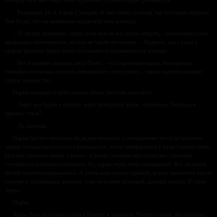
повернутое к нам лицо было сероватым, а глаза широко распахнуты.
– Разрешаю. Не я, а акер Сумудин. И она сейчас со мной, так что сбавь обороты.
Тем более, что ты начинаешь подавлять мою команду.
– О, прошу прощения, терри, если чем-то вас успел обидеть, – рокочущий голос
продолжал посмеиваться, но стал не таким пугающим. – Надеюсь, мы с вами в
скором времени будем иметь возможность познакомиться воочию.
– Все в полном порядке, анур Палет, – чуть прокашлявшись, постаралась
спокойно и вежливо ответить невидимому собеседнику, – также надеюсь на наше
скорое знакомство.
Нарин хмыкнул и чуть сильнее обвил хвостом мою ногу.
– Анур, мы будем в секторе через пятнадцать часов, готовьтесь. Переход к
прыжку готов?
– Да, капитан.
Нарин быстро пробежал по рядам огоньков, и изображение звезд на большом
экране сначала растянулось и размазалось, затем превратилось в ряды тонких синих,
красных силовых линий, а затем – в белое слепящее пространство с тонкими
голубыми и розовыми полосами. Ну, здравствуй, зверь невиданный. Вот ты какой,
третий уровень гиперкосмоса. А затем мою голову сдавило, в носу появилось что-то
горячее и, скатившись, капнуло, упав на колени кровавой, красной каплей. И стало
темно.
Нарин
Когда Лени испугалась голоса Палета, я удивился. Честно говоря, предполагал,