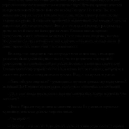
через два месяца после выкидыша я и пришла с парой бутылок крепкого алкоголя
праздновать женитьбу своего бывшего на общей подруге. По залету. Так, я не
напивалась с первого курса. Немного попустило, только характер, кажется, еще
сильнее испортился. Я стала злее, ироничней и недоверчивей. Это внешне. А изнутри
напоминала себе выжженное поле. Иногда и там вставало солнце, и распускались
цветы, но все больше это были красные маки. Немного спасала научная
деятельность, в нее с головой и окунулась. После окончания Академии, получив
предложение слетать с научной миссией к дариям, согласилась, не раздумывая. И
деньги приличные, и интересно, и по специальности.
Не скажу, что попадание в пояс астероидов меня сильно напугало, скорее
разозлило, было крайне обидно от мысли, что все результаты полугодовой
деятельности, все адаптации методов добычи полезных ископаемых канут в лету.
Столько часов беспрерывной работы! Из-за одного безрукого пилота, который не в
состоянии просчитать точку выхода из прыжка. Испугаться просто не успела.
– Лени, тебя уже отпустили? – руководитель научного проекта, сорокадвухлетний
низенький Пал Петрович присел рядом, выдернув из неприятных воспоминаний.
– Да, у меня только пара порезов и перелом запястья был, быстро подлатали. Что
остальные?
– Тони с Мариком отправились за записями, только бы успели до перевода в
хранилище, остальные должны скоро появиться.
– Что корабль?
– Пострадал несильно, но таких деталей здесь нет, к ним редко залетают корабли