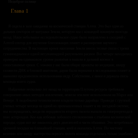
Недоброе солнце
Глава 1
Я сидела в зале ожидания на космической станции Алтея. Это был один из
дальних секторов от матушки Земли, которую мы с командой покинули полгода
назад. Наше небольшое исследовательское судно было направлено в соседний с
Алтеей сектор для изучения близлежащих планет и расширения научного
сотрудничества. В настоящее время население Земли имело тесные связи с тремя
гуманоидными и одной негуманоидной разумными расами. Все четыре находились
примерно на одинаковом уровне развития и вышли в дальний космос в
сопоставимые сроки. С элмами у нас были общие проекты по медицине, ввиду
схожести ДНК и близкой анатомии, дарии были первыми в исследовании планет и
наименее вредоносном использовании недр. Собственно, с ними и держала связь
команда моего судна.
Найденные несколько лет назад на территории Плутона ресурсы требовали
совершенно иных методов извлечения, нежели земляне использовали на Марсе или
Венере. А подобными технологиями владели только дарийцы. Проведя с группой
ученых четыре месяца на одной из промышленных планет в их звездной системе,
мы возвращались, когда по нерадивости второго пилота выпали из гиперперехода в
пояс астероидов. Кое-как избежав лобового столкновения с глыбами космической
породы, судно все же лишилось двух двигателей и части обшивки. Это потребовало
срочной посадки на ближайшей станции, коей и оказалась Алтея. По чистому
везению или ввиду мастерства первого пилота команда отделалась только ушибами