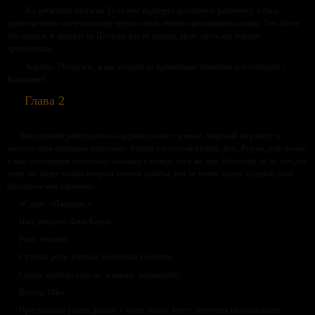
– Я с ребятами согласна. Если мне подберут достойную работенку, я бы с
удовольствием получила пару нори и опыт, нежели просиживать штаны. Тем более
что дальше, в проекте на Плутоне мы не нужны, свою часть мы хорошо
проработали.
– Хорошо. Пойдемте, я вас устрою по временным комнатам и поговорим с
Компанией.
Глава 2
Наш прямой работодатель и держатель всех земных лицензий на работу в
космосе свое обещание выполнил. Ребята улетели на второй день, Рид на день позже,
а мне оповещение поступило на кивер к вечеру того же дня. Несмотря на то, что для
меня это будет только вторым местом работы, тем не менее запрос судовой роли
был более чем странным:
«Судно: «Парадокс».
Имя рекрута: Лени Карун.
Раса: земляне.
Судовая роль: ученый, внеземная геология.
Сроки: полтора года по земному эквиваленту.
Выход: 18Б».
При попытке узнать данные о моем новом месте заточения на ближайшие