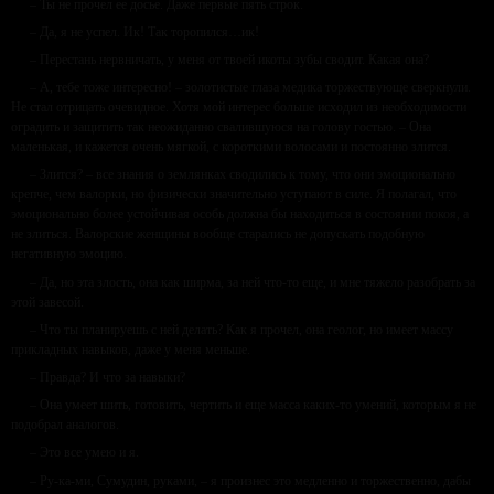
– Ты не прочел ее досье. Даже первые пять строк.
– Да, я не успел. Ик! Так торопился…ик!
– Перестань нервничать, у меня от твоей икоты зубы сводит. Какая она?
– А, тебе тоже интересно! – золотистые глаза медика торжествующе сверкнули.
Не стал отрицать очевидное. Хотя мой интерес больше исходил из необходимости
оградить и защитить так неожиданно свалившуюся на голову гостью. – Она
маленькая, и кажется очень мягкой, с короткими волосами и постоянно злится.
– Злится? – все знания о землянках сводились к тому, что они эмоционально
крепче, чем валорки, но физически значительно уступают в силе. Я полагал, что
эмоционально более устойчивая особь должна бы находиться в состоянии покоя, а
не злиться. Валорские женщины вообще старались не допускать подобную
негативную эмоцию.
– Да, но эта злость, она как ширма, за ней что-то еще, и мне тяжело разобрать за
этой завесой.
– Что ты планируешь с ней делать? Как я прочел, она геолог, но имеет массу
прикладных навыков, даже у меня меньше.
– Правда? И что за навыки?
– Она умеет шить, готовить, чертить и еще масса каких-то умений, которым я не
подобрал аналогов.
– Это все умею и я.
– Ру-ка-ми, Сумудин, руками, – я произнес это медленно и торжественно, дабы