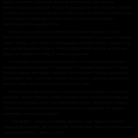
прямых контактов с землянами, насколько мне известно. Они считались
превосходящими по развитию. Рослые, белокожие, хвостатые. Обладают высоким
уровнем эмпатии и совершенно иными технологиями. И они были в военной форме.
Пятеро мужчин в темно-фиолетовых кителях с золотыми пуговицами и
неизвестными мне знаками отличия.
Четверо из них щеголяли короткими золотистыми «ежиками», у пятого
белоснежные волосы струились по плечам, перехваченные над самыми обычными
ушами. Четверо, как я поняла, сопровождающих спокойно стояли у выхода, тогда
как длинный белый хвост пятого, с небольшой кисточкой на конце, нетерпеливо
щелкал по левой ноге хозяина. И, кажется, ждали меня.
От осознания, куда меня угораздило попасть, я споткнулась в самом начале
коридора, взмахнула руками и от неожиданности зацепила платформу с багажом.
Мои три вещевых контейнера с грохотом полетели на пол. Валоры вздрогнули и
обернулись на звук. Золотистые, большие глаза старшего удивленно расширились.
Кажется, вечер обещает быть веселым не только у меня.
Взгляд внимательно прошелся от макушки до пяток и обратно, по ходу этого
движения, глаза все больше и больше увеличивались на симпатичном белом лице.
Черты были несколько острее, чем классические земные, а кожа скорее отливала
голубоватым, но в целом смотрелось вполне мило и гармонично. Не сравнить с
низенькими, темнокожими дариями.
– Лени Карун? – немного неуверенно спросили у меня. Пришлось кивнуть,
подтверждая очевидное, раз уж я тут одна. Второй вопрос был задан едва слышным
свистящим шепотом. – Женская особь?