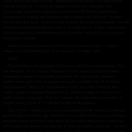
стены лифта и коридор, смежный с моими комнатами. Назвать эти покои каютой
язык не повернулся. Это были две комнаты и небольшая санитарная зона,
оформленная в приятных, кофейно-песочных тонах. К счастью, двери просто
отодвигались, а ионный душ включался при вхождении на платформу. Похожая
система была и на Алтее. Первая комната состояла из псевдоиллюминатора, рабочей
поверхности наподобие широкой полки, стула и пары кресел. Вторая, явно спальня с
большой кроватью и встроенным шкафом. Очень мне понравилось регулируемое,
рассеянное освещение.
Вещи, и правда, доставили в течение часа, и я решила не думать о вечном, а
заняться рутинной работой, раз уж так сложились звездные карты.
Нарин.
После отчета группы Сумудина я пребывал в некотором замешательстве. Мы с
ним уже много лет служили на «Парадоксе» и еще дольше дружили. Он давно
выпрашивал допуск для землянина на крейсер, уж очень это была далекая и
малоизученная раса. И вот теперь обстоятельства сложились так, что на Алтею
попали ученые с Земли и, о, удача, они искали либо попутный транспорт, либо
работу в одном из секторов Млечного Пути. На нашем судне это получалось не
сильно далеко, стандартных 20 суток. У дариев двигатели были послабее. Им до
родного сектора суток 30. Тут на простом шаттле не добраться.
Друг потратил почти два часа, пытаясь аргументированно донести до меня всю
важность данного события. Да, я понимаю, что их ДНК может оказаться решением
некоторых наших проблем со здоровьем. Да, мне вполне ясно, что их ученые уже
могли разработать нужные нам вакцины, но брать землянина на крейсер… Не знаю,
как я согласился. Наверное, то же любопытство. Мы часто в детстве слышали об