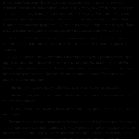
из Солнечной системы. Ты же видела, как суда элмов отличаются от земных.
Капитан с летной командой решили остаться на Алтее ждать детали, а это месяца на
три. Нашим я предлагаю добираться на попутных судах до Млечного пути, а там
уже и земляне почаще курсируют. Все за счет Компании, разумеется. Мы с Тони и
Мариком доставим все разработки на Землю, и тогда уже перечислят бонусы. Нори
в компенсацию за крушение и на первые нужды должны были уже прислать.
Я кивнула. Пока была в медкапсуле со своим переломом, на кивер пришло
сообщение о пополнении личного счета. Что-то, а с нори Компания задержек не
терпела.
– Док, мы починились, – Рос плюхнулся в кресло рядом с руководителем, трое
других наших ребят-копателей разместились напротив. Высокий, плечистый Рос
весело подмигнул приятелям. – Ну и приключенице, ха, никогда не думал, что будет
шанс погибнуть в космосе. Вот если б меня завалило в кратере Тагии или съел
паркус, это я бы еще понял.
– Знаешь, Рос, думаю, паркус тобой бы подавился, больно ты твердый.
– Знаешь, Лени, тебя он выплюнул, ибо ты желчная сильно, хоть и мягкая, – в
тон ответил приятель.
– Ерунда, я ему скальными перчатками брюшко изнутри пощекотала, вот его и
вывернуло.
Путешествие в желудок гигантского плотоядного, но беззубого червя стоило мне
тонны нервных соединений и длинных волос. Агрессивная среда желудка этой твари
практически мгновенно разъела весь волосяной покров на коже и скафандр в особо
тонких местах, наградив весьма ощутимыми и болезненными ожогами. Брови и