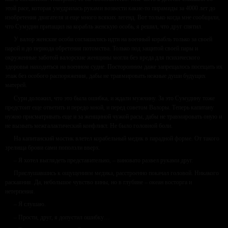
этой расе, которая умудрилась руками возвести какие-то пирамиды за 4000 лет до
изобретения двигателя и еще много всяких легенд. Вот только когда мне сообщили,
что Сумудин притащил на корабль женскую особь, я решил, что друг спятил.
У валор женские особи соглашались идти на военный корабль только за своей
парой и до периода обретения потомства. Только под защитой своей пары и
окруженные заботой валорские женщины могли без вреда для психического
здоровья находиться на военном судне. Посторонним даже запрещалось посещать их
этаж без особого распоряжения, дабы не травмировать нежные души будущих
матерей.
Сури доложил, что это была ошибка, и ждали мужчину. За это Сумудину тоже
предстоит еще ответить и передо мной, и перед советом Валоры. Теперь капитану
нужно присматривать еще и за женщиной чужой расы, дабы не травмировать оную и
не вызвать межгалактический конфликт. Не было головной боли.
На капитанский мостик влетел корабельный медик в парадной форме. От такого
зрелища брови сами поползли вверх.
– Я хотел выглядеть представительно, – виновато развел руками друг.
Прислушавшись к ощущениям медика, расстроенно покачал головой. Никакого
раскаяния. Да, небольшое чувство вины, но в глубине – океан восторга и
нетерпения.
– Я слушаю.
– Прости, друг, я допустил ошибку…