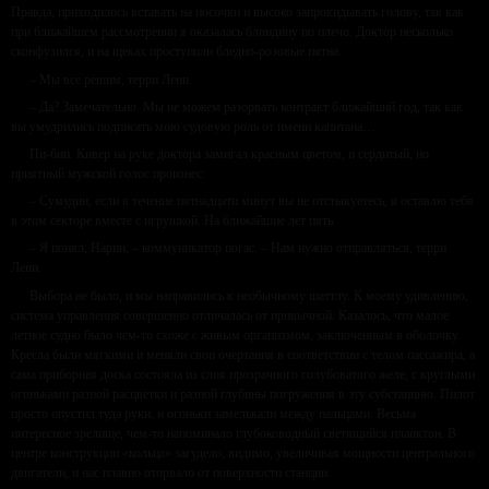
Правда, приходилось вставать на носочки и высоко запрокидывать голову, так как
при ближайшем рассмотрении я оказалась блондину по плечо. Доктор несколько
сконфузился, и на щеках проступили бледно-розовые пятна.
– Мы все решим, терри Лени.
– Да? Замечательно. Мы не можем разорвать контракт ближайший год, так как
вы умудрились подписать мою судовую роль от имени капитана…
Пи-бип. Кивер на руке доктора замигал красным цветом, и сердитый, но
приятный мужской голос произнес:
– Сумудин, если в течение пятнадцати минут вы не отстыкуетесь, я оставлю тебя
в этом секторе вместе с игрушкой. На ближайшие лет пять.
– Я понял, Нарин, – коммуникатор погас. – Нам нужно отправляться, терри
Лени.
Выбора не было, и мы направились к необычному шаттлу. К моему удивлению,
система управления совершенно отличалась от привычной. Казалось, что малое
летное судно было чем-то схоже с живым организмом, заключенным в оболочку.
Кресла были мягкими и меняли свои очертания в соответствии с телом пассажира, а
сама приборная доска состояла из слоя прозрачного голубоватого желе, с круглыми
огоньками разной расцветки и разной глубины погружения в эту субстанцию. Пилот
просто опустил туда руки, и огоньки замелькали между пальцами. Весьма
интересное зрелище, чем-то напоминало глубоководный светящийся планктон. В
центре конструкции «кольца» загудело, видимо, увеличивая мощности центрального
двигатели, и нас плавно оторвало от поверхности станции.