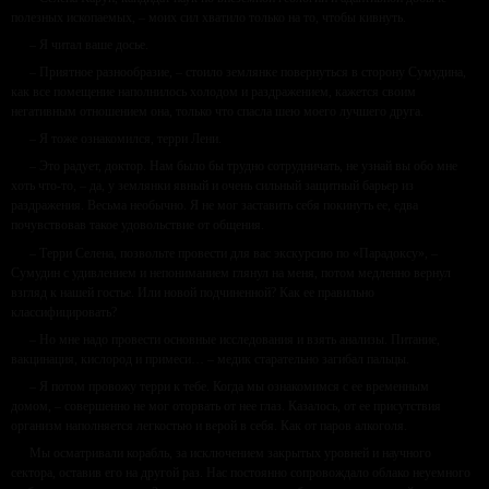
полезных ископаемых, – моих сил хватило только на то, чтобы кивнуть.
– Я читал ваше досье.
– Приятное разнообразие, – стоило землянке повернуться в сторону Сумудина,
как все помещение наполнилось холодом и раздражением, кажется своим
негативным отношением она, только что спасла шею моего лучшего друга.
– Я тоже ознакомился, терри Лени.
– Это радует, доктор. Нам было бы трудно сотрудничать, не узнай вы обо мне
хоть что-то, – да, у землянки явный и очень сильный защитный барьер из
раздражения. Весьма необычно. Я не мог заставить себя покинуть ее, едва
почувствовав такое удовольствие от общения.
– Терри Селена, позвольте провести для вас экскурсию по «Парадоксу», –
Сумудин с удивлением и непониманием глянул на меня, потом медленно вернул
взгляд к нашей гостье. Или новой подчиненной? Как ее правильно
классифицировать?
– Но мне надо провести основные исследования и взять анализы. Питание,
вакцинация, кислород и примеси… – медик старательно загибал пальцы.
– Я потом провожу терри к тебе. Когда мы ознакомимся с ее временным
домом, – совершенно не мог оторвать от нее глаз. Казалось, от ее присутствия
организм наполняется легкостью и верой в себя. Как от паров алкоголя.
Мы осматривали корабль, за исключением закрытых уровней и научного
сектора, оставив его на другой раз. Нас постоянно сопровождало облако неуемного