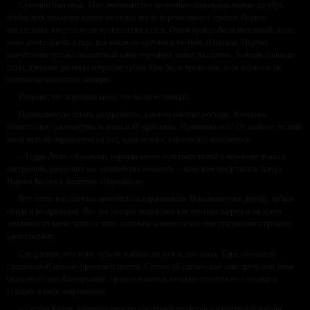
Сумудин был прав. Мое любопытство позволило подождать только до утра,
чтобы дать землянке время на отдых после перенесенного стресса. Первое
впечатление ввергло меня практически в шок. Она и правда была маленькой, явно
ниже моего плеча, а еще, вся какая-то круглая и уютная, и мягкая. Портил
впечатление только непонятный ежик торчащих волос на голове. Зеленые большие
глаза, длинные ресницы и пухлые губки. Она была прелестна, хотя и совсем не
похожа на валорских женщин.
Вторым, что поразило меня, это были ее эмоции.
Промелькнуло легкое раздражение, а потом накатил восторг. Землянка
внимательно рассматривала меня и ей нравилось. Нравилось все! От силы ее эмоций
меня чуть не опрокинуло на пол, едва устоял, а потом все изменилось.
– Терри Лени, – Сумудин, гораздо менее чувствительный к перемене чужого
настроения, разрушил все волшебство момента, – хочу вам представить Анура
Нарина Коллеса, капитана «Парадокса».
Вот после его слов все изменилось кардинально. Всколыхнулась досада, легкая
обида и раздражение. Все эти эмоции поднялись как плотная ширма и закрыли
землянку от меня, хотя за этим плотным занавесом все еще угадывалось прежнее
удовольствие.
Следующее, что меня чуть не выбило из колеи, это запах. Едва уловимый
сладковатый аромат фруктов и цветов. Стоило ей сделать шаг навстречу, как меня
окутало облако благоухания, сразу появилось желание схватить ее в охапку и
утащить в свои апартаменты.
– Селена Карун, кандидат наук по внеземной геологии и адаптивной добыче