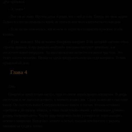
друг проникся.
– Э, зачем?
– Вот уж не знаю. Прочти досье и реши, что с ней делать. Теперь это твоя задача.
Только все согласовывать со мной, не хватало нам межгалактического скандала.
– Если ты так опасаешься, мы можем ее вернуть и попросить мужскую особь
взамен.
– Я уже выяснил. Мы не можем разорвать контракт. В их звездной системе очень
строгие правила, и при разрыве контракта землянка потеряет лицензию, как
несостоятельный сотрудник. На восстановление потребуется почти три года. Это
будет совсем неэтично. Проще ее здесь продержать полтора года контракта. Только
придумай ей дело.
Глава 4
Лени
Пришли за мной только наутро, судя по смене корабельного освещения. В дверь
постучали и, не дожидаясь ответа, в комнату вошел док. Сразу за ним шел еще один
валор. Он был чуть выше Сумудина и также широк в плечах, волосы отливали
серебром и достигали лопаток, а глаза были темно-синими в обрамлении длинных
ресниц стального цвета. Черты лица были чуть более узкими и от этого казались
немного хищными. Валор был затянут в белый, гладкий комбинезон, с рядами
нашивок на груди и плечах.