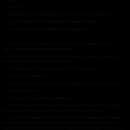
– Кто вы?
Длинноволосый блондин выпрямился и с легким кивком представился.
– Акер Сумудин Саве, старший судовой медик на «Парадоксе».
– Кто посылал запрос и подписывал мою судовую роль?
– Я.
– Мне понятно, что вы ожидали кого-то другого. Вы читали мою личную
карту? – от нелепости ситуации я начала злиться.
– Да, но я не успел просмотреть все, мы торопились, так как упустили трех
ваших коллег, а земляне нечасто сюда прилетают.
– Вы пропустили то место, где указан пол? Это третья строчка.
– Мы очень торопились. Ик!
– Простите, а что же вы успели прочесть, резервируя меня на полтора года?
– Имя, возраст, раса.
– Прелестно. Вы знаете мою специальность?
– Мы очень торопились, терри Лени. Думали, что все вопросы сможем решить
позже, так как корабль должен уйти с орбиты в течение трех часов.
– Тогда у меня основной вопрос: что я, ученый со специальностью «внеземная
геология», буду делать на военном валорском судне в течение полутора лет?! – к
концу фразы я уже почти кричала, совсем выйдя из себя от абсурдности ситуации.