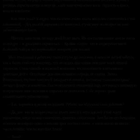
ресницы отрасли почти за неделю, а вот мои прекрасные косы, гордость и краса,
канули в небытие.
– Как твоя рука? Я видел, что ты очень плохо упала, когда мы столкнулись с той
каменюкой, – Дет, рыжий парнишка из копателей, с участием посмотрел на мою
забинтованную кисть.
– Ничего, зарастили, но пару дней будет ныть. Их обезболивающие нам не очень
подходят, – я досадливо скривилась. – Крайне обидно, что в медкорпусе такой
большой станции нет нормальных лекарств для землян.
Мои отношения с ребятами были сугубо дружескими, с налетом легкой заботы,
как к более слабому товарищу, что являлось еще одним поводом моей личной
гордости. Стать «своей» в мужской компании, эту способность я оттачивала
довольно долго. Остальные девочки из нашего отряда, не считая, Эммы
Валерьевны, глубоко замужней лаборантки-химика, постоянно плавали на грани
легкого флирта и кокетства. После неудачных отношений пару лет назад в интимную
и сердечную зоны мужчин я старалась не допускать. Себе дороже, ради
сомнительного удовольствия.
– Так, вернемся к делам насущным. Ребята, вы обдумали свои действия?
– Да, док, мы не видим смысла лететь домой с пересадками и там ждать
назначения, когда можно совместить приятное с полезным. Тем более что Компания
обещала подобрать судно в течение трех местных суток, а это всего-то на шесть
часов больше, чем на матушке Земле.
– Лени?