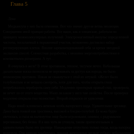
Глава 5
Лени
Медкапсула у них была отменная. Вот что значит другая ветвь эволюции.
Совершенно иной принцип работы. Все наши, как и элманские, работали по
принципу межмолекулярных излучений. Электромагнитный импульс определенной
чистоты, посылаемый в пораженный участок, мгновенно доставлял набор
регенерирующих клеток. Вполне зарекомендовавший себя за время звездной
экспансии способ. Совместная разработка, с низкими энергопотребностями и
компактными размерами. А тут…
Я очнулась в желе! В этом противном, теплом, тягучем нечто. Небольшая
дыхательная маска позволяла не переживать за доступ кислорода, но было
неимоверно противно. Никак не свыкнуться с этой их штукой. «Желе» было
голубоватым и не мешало смотреть, хотя для того, чтобы открыть глаза
потребовалось перебороть саму себя. Медленно приоткрыв правый глаз, проверила,
не печет ли от этого вещества. Мало ли какие у него там свойства. После проверки
медленно открыла глаз полностью. Второй открылся от удивления.
Надо мной склонилась женская особь валорского вида. Удивительное зрелище.
Дама была тонкой как тростинка, высокой и бледно-голубой. Ее кожа будто
светилась, а глаза на вытянутом лице были огромными, синими, с радужными
переливами, без белка. Я в них чуть не утонула, таким притягательным и
удивительным было это зрелище. Наваждение отпустило только тогда, когда валорка
моргнула. Она широко улыбнулась, показав жемчужные мелкие зубки с небольшими