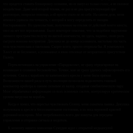
что придется ставить блокировку сознания, но ее напугал только голос, а не силовое
воздействие. Даже мой второй техник, не раз и не два присутствующий при
разговорах, попросил помощи, а ей просто стало не по себе. На самом деле, меня
немного удивила эта точность, с которой я могу определить ее эмоции.
Настораживало. Но удовольствие, полученное на отклик от действий моего хвоста,
свел на нет все переживания. Было некоторое опасение, что за подобное нарушение
личного пространства получу по наглой конечности, но здесь, видимо, свою роль
сыграла новизна восприятия. Девушка не до конца осознавала, настолько эта часть
тела чувствительна и тактильна. Скорее всего, просто оторвала бы. Я усмехнулся.
Хвост ее не беспокоил, а успокаивал и явно отвлекал от неприятного присутствия
Палета.
Переключившись на управление «Парадоксом», не сразу отреагировал на
возникшее в сознании беспокойство. Точнее, мне не сразу удалось зафиксировать его
источник. Связь с кораблем из капитанского кресла у меня была прямая.
Возможности нашей расы и путь эволюции позволяли подключить главный
компьютер крейсера к самым сильным из валор, создавая симбиотическую пару.
Мозг обрабатывал информацию со всех основных систем, контролируя критические
уровни нагрузки на корабль.
Когда я понял, что перестал чувствовать Селену, меня охватила паника. Девушка
полулежала в кресле в бессознательном состоянии, и из носа неровной красной
дорожкой шла кровь. Мне потребовалось всего две минуты для передачи
управления и отправки сигнала в медотсек.
К моменту нашего появления Сумудин ждал с открытой медкапсулой.