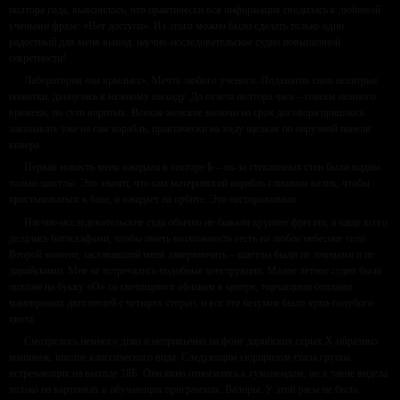
полтора года, выяснилось, что практически вся информация сводилась к любимой
учеными фразе: «Нет доступа». Из этого можно было сделать только один
радостный для меня вывод: научно-исследовательское судно повышенной
секретности!
Лаборатория «на крыльях». Мечта любого ученого. Подхватив свои нехитрые
пожитки, двинулась к нужному выходу. До отлета полтора часа – совсем немного
времени, по сути впритык. Всякие женские мелочи на срок договора пришлось
заказывать уже на сам корабль, практически на ходу щелкая по наручной панели
кивера.
Первая новость меня ожидала в секторе Б – из-за стеклянных стен были видны
только шаттлы. Это значит, что сам материнский корабль слишком велик, чтобы
пристыковаться к базе, и ожидает на орбите. Это настораживало.
Научно-исследовательские суда обычно не бывали крупнее фрегата, а чаще всего
делались батискафами, чтобы иметь возможность сесть на любое небесное тело.
Второй момент, заставивший меня занервничать – шаттлы были не земными и не
дарийскими. Мне не встречались подобные конструкции. Малое летное судно было
похоже на букву «О» со светящимся облаком в центре, торчащими соплами
маневровых двигателей с четырех сторон, и все это безумие было ярко-голубого
цвета.
Смотрелось немного дико и непривычно на фоне дарийских серых Х-образных
машинок, вполне классического вида. Следующим сюрпризом стала группа
встречающих на выходе 18Б. Они явно относились к гуманоидам, но я такие видела
только на картинках в обучающих программах. Валоры. У этой расы не было