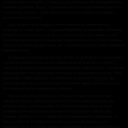
показывая мне части корабля. Сложности у нас возникли только непосредственно с
панелями управления. Первое, я испытывала чувство невероятной брезгливости и
по пять минут боролась с собой, прежде чем погрузить ладонь в прохладную
желеподобную субстанцию.
Даже, несмотря на то, что руки в итоге оставались абсолютно чистыми,
ассоциации со слизью паркуса, оставившей неприятные воспоминания, были очень
близки. Вторым моментом стало то, что частично живая, как я поняла, система
управления корабля не могла однозначно определить мой статус. В итоге, капитану
пришлось выставить мне ранг «акер», но с ограничением доступа, чтобы случайно не
навредить системе.
На капитанском мостике мы оказались быстро, на крейсере была удивительная и
совершенно непонятная мне система лифтов. Проведя несколько мгновений в
замкнутом пространстве белой цилиндрической колбы лифта, отчего у меня немного
сбилось дыхание, и вспотели ладони, мы вышли на сам капитанский мостик. Рубка
управления в общих принципах соответствовала увиденному мной ранее, три
компенсирующих кресла, два из которых были сейчас заняты, вдоль полукруглой
желеподобной панели с плавающими огоньками.
Над панелью располагалось около двенадцати экранов, транслирующих
показатели системы, траектории движения и столбики каких-то расчетов, над
которыми работал один из техников. На большом длинном экране по всему
периметру рубки располагалась проекция космоса за бортом крейсера. Еще
несколько экранов я не смогла определить по функциональному назначению. За
креслами пилотов и техников на небольшом возвышении расположилось
капитанское место. В широкое сидение, в подлокотники были встроены несколько