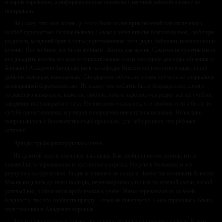
и парой переломов, а информационные носители с научной работой и вовсе не
пострадали.
Не скажу, что моя жизнь до этого была полна приключений или отличалась
особой суровостью. Всякое бывало. Семья у меня вполне благополучная, любящие
родители, младший брат и толпа родственников: тети, дяди, бабушки, племянники и
кузены. Все любили, все были любимы. Жизнь как жизнь. Самыми неприятными за
все двадцать восемь лет моего существования стали последние два года обучения в
Большой Академии Звездных наук на кафедре Внеземной геологии и адаптивной
добычи полезных ископаемых. Стандартное обучение в семь лет чуть не прервалось
неожиданной беременностью. Не скажу, что событие было безрадостное, своего
тогдашнего кавалера я, кажется, любила, хоть и виделись мы редко, все же учебное
заведение полузакрытого типа. Но внезапно оказалось, что любовь если и была, то
сугубо односторонняя, и у парня совершенно иные планы на жизнь. Неласково
попрощавшись с безответственным прошлым, для себя решила, что ребенка
оставлю.
Правда судьба распорядилась иначе.
На девятой неделе случился выкидыш. Как сообщил потом доктор, из-за
сильнейшего переживания и постоянного стресса. Неделя в больнице, и все
вернулось на круги своя. Родным я ничего не сказала. Зачем так волновать близких.
Мы не виделись до этого полгода, переговариваясь только по сетевой связи, а свой
усталый вид я объясняла проблемами в учебе. Мама переживала из-за моей
бледности, так что сообщить правду – язык не повернулся. Сама справилась. Благо,
медстраховка в Академии хорошая.
Знали о случившемся только две лучшие подруги со смежных кафедр. К ним