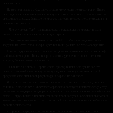
рычагов и все.
На мое появление в рубке никто из присутствующих не отреагировал. Пилот
быстро двигал пальцами в «желе», погрузив руки по запястья в эту массу, отчего
огоньки носились как бешеные, то кружась на месте, то стремительно отскакивая в
дальний конец панели.
– Что случилось, Тар? – капитан прошел и остановился за креслом пилота,
внимательно вглядываясь в мелькающие экраны.
– Энергетические возмущения в секторе М61. Либо мы опаздываем из-за
задержки на Алтее, либо «Искра» достигла точки раньше нас, что маловероятно.
Капитан задумчиво провел пальцем по одной из вертикальных столбиков цифр
на ближайшем экране. Только теперь я заметила удлиненные ногти с острыми
концами, больше похожими на когти.
– Свяжись с «Искрой». Терри Селена, присядьте пока, мне нужно кое-что
решить, – высокий валор погрузил одну ладонь в панель управления, второй
продолжая скользить вдоль рядов цифр на экране, но вот хвост…
Я в первый раз имела возможность рассмотреть эту часть его тела. Длинный,
толщиной с мое запястье, хвост целенаправленно потянулся к капитанскому месту,
последовательно дернул за два рычага, из-за чего над креслом выскочила небольшая
панель. Погрузившись в появившееся желе, хвост коснулся нескольких огоньков, и
возле капитанского кресла из-под отъехавшей пластины пола выплыло небольшое
дополнительное место.
– Терри, вот сюда, – сказал капитан, не оборачиваясь, и его белый хвост