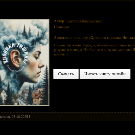
ники тишины. Не издавай ни звука
Автор:
Виктория Коровашкова
Название:
Хроники тишины. Не издавай ни звука
Аннотация на книгу «Хроники тишины. Не издав
Глухой рев земли. Городок, отрезанный от мира не з
разумна и голодна. Чтобы выжить, нужно молчать. Н
покров и...
Скачать
Читать книгу онлайн
влено: 23.10.2025
 служение отцу Всевышнему Творцу. Cборник стихов