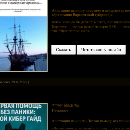
Воронежской губернии)
Аннотация на книгу «Воронеж в панораме врем
образования Воронежской губернии)»:
Книга, которую Вы держите в руках, посвящена исто
Воронежа — периода первой четверти XVIII — начал
что общеизвестные факты ...
Скачать
Читать книгу онлайн
влено: 23.10.2025
вая помощь без паники: твой Кибер-гайд
Автор:
Кибер Док
Название:
Первая помощь без паники: твой Кибер-г
Аннотация на книгу «Первая помощь без паники
«Первая помощь без паники» — гайд от врача скоро