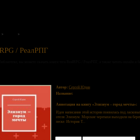
на нашем портале
Теги
RealRPG / РеалРПГ
lRPG / РеалРПГ
библиотеке, вы можете скачать книги тега RealRPG / РеалРПГ, а также читать онлайн и б
зиум – город мечты
Автор:
Сергей Юдин
Название:
Элизиум – город мечты
Аннотация на книгу «Элизиум – город мечты»:
Идея написания этой истории появилась под ласковы
отеля Элизиум. Морские черепахи выходили на бере
песке. История Т...