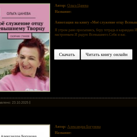
Автор:
Ольга Цанева
Название:
Моё служение отцу Всевышнему Творцу.
Аннотация на книгу «Моё служение отцу Всевыш
Я утром рано просыпаясь, беру тетрадь и карандаш
настроеньем.И радую Всевышнего.Себя и вас.
Скачать
Читать книгу онлайн
влено: 23.10.2025
онеж в панораме времени… (… к празднованию 300-летия образован
Автор:
Александра Богунова
Название:
Воронеж в панораме времени… (… к пра