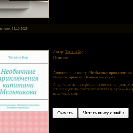
влено: 23.10.2025
обычные приключения капитана Мельникова. Немного юмора. Немно
Автор:
Татьяна Бор
Название:
Необычные приключения капитана Мельн
Немного мистики.
Аннотация на книгу «Необычные приключения 
Немного сарказма. Немного мистики.»:
А где-то далеко, за городом, на том самом пустыре 
землёй медленно проступала женская фигура — в чё
на коленях, слов...
Скачать
Читать книгу онлайн