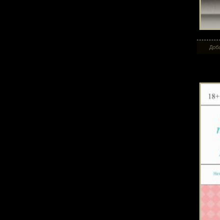
Доба
Не