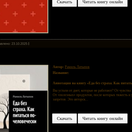
Скачать
Читать книгу онлайн
влено: 23.10.2025
 без страха. Как питаться по-человечески
Автор:
Рамиль Латыпов
Название:
Еда без страха. Как питаться по-человече
Аннотация на книгу «Еда без страха. Как питать
Вы устали от диет, которые не работают? От чувства
От «полезных» продуктов, после которых тяжесть и 
запретов. Это авторск...
Скачать
Читать книгу онлайн