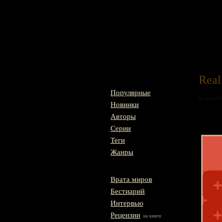
Главная
Rea
Популярные
В нашей 
Новинки
Авторы
Эли
Серии
Теги
Жанры
Врата миров
Бестиарий
Интервью
Рецензии
на книги