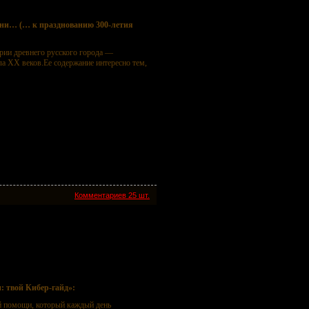
ени… (… к празднованию 300-летия
рии древнего русского города —
а XX веков.Ее содержание интересно тем,
Комментариев 25 шт.
айд
: твой Кибер-гайд»:
й помощи, который каждый день