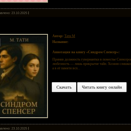
влено: 23.10.2025
ндром Спенсер
Автор:
Тати М
Название:
Синдром Спенсер
Аннотация на книгу «Синдром Спенсер»:
Приняв должность гувернантки в поместье Спенсеров
любезность — лишь прикрытие тайн. Хозяин слишком
а в её памяти всп...
Скачать
Читать книгу онлайн
влено: 23.10.2025