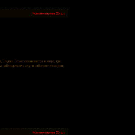
Комментариев 25 шт.
, Энджи Элиот оказывается в мире, где
 наблюдателен, слуги избегают взглядов,
Комментариев 25 шт.