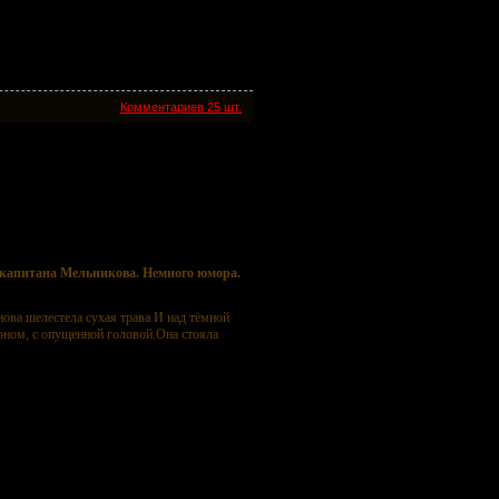
Комментариев 25 шт.
го сарказма. Немного мистики.
икова. Немного юмора. Немного сарказма.
капитана Мельникова. Немного юмора.
снова шелестела сухая трава.И над тёмной
рном, с опущенной головой.Она стояла