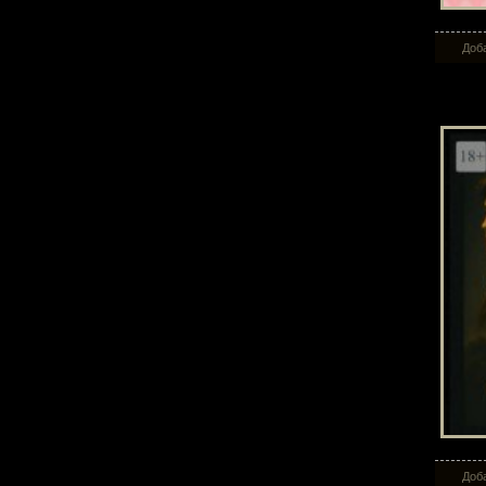
Доба
Си
Доба