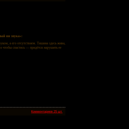
ай ни звука»:
вуком, а его отсутствием. Тишина здесь жива,
о чтобы спастись — придётся нарушить ее
Комментариев 25 шт.