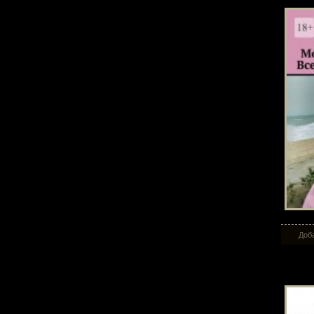
Доба
Вор