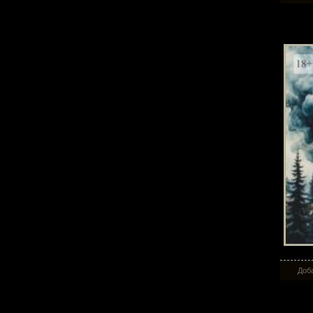
Хро
Доба
Моё