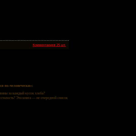
Комментариев 25 шт.
ски
ся по-человечески»:
 вины за каждый кусок хлеба?
усталость? Эта книга — не очередной список