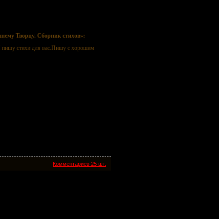
 Cборник стихов
нему Творцу. Cборник стихов»:
.И пишу стихи для вас.Пишу с хорошим
Комментариев 25 шт.
ия Воронежской губернии)
зднованию 300-летия образования