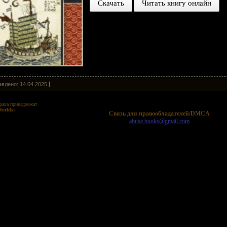
Скачать
Читать книгу онлайн
влено: 14.04.2025
рава принадлежат
Worlds»
Cвязь для правообладателей/DMCA
abuse.books@gmail.com