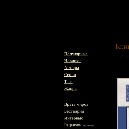
Главная
Книг
Популярные
В нашей 
Новинки
Авторы
Тай
Серии
Теги
Жанры
Врата миров
Бестиарий
Интервью
Рецензии
на книги