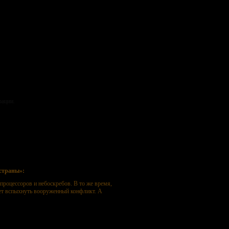
рации.
страны»:
процессоров и небоскребов. В то же время,
жет вспыхнуть вооруженный конфликт. А