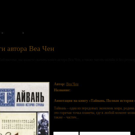
на нашем портале
Авторы
Веа Чен
и автора Веа Чен
библиотеке, вы можете скачать книги автора Веа Чен, а также читать онлайн и без регист
вань. Полная история страны
Автор:
Веа Чен
Название:
Тайвань. Полная история страны
Аннотация на книгу «Тайвань. Полная история 
Тайвань – одна из передовых экономик мира, родина 
это горячая точка планеты, где в любой момент мо
также – частич...