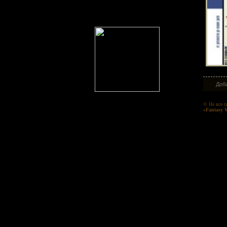
Доба
© Не все п
«Fantasy 