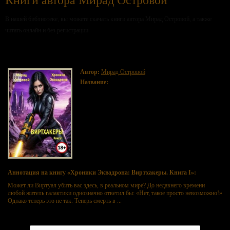
Книги автора Мирад Островой
В нашей библиотеке, вы можете скачать книги автора Мирад Островой, а также
читать онлайн и без регистрации.
Хроники Эквадрона: Виртхакеры. Книга I
Автор:
Мирад Островой
Название:
Хроники Эквадрона: Виртхакеры. Книга I
Аннотация на книгу «Хроники Эквадрона: Виртхакеры. Книга I»:
Может ли Виртуал убить вас здесь, в реальном мире? До недавнего времени
любой житель галактики однозначно ответил бы: «Нет, такое просто невозможно!»
Однако теперь это не так. Теперь смерть в ...