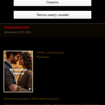
Скачать
Читать книгу онлайн
Комментариев 25 шт.
Добавлено: 10.01.2026
50 оттенков счастья
Автор:
Сергей Глушан
Название:
50 оттенков счастья
Аннотация на книгу «50 оттенков счастья»:
Это нежная и глубокая история о любви, собранная из моментов. История Лейлы