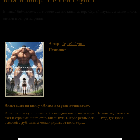
Книги автора Сергей Глушан
В нашей библиотеке, вы можете скачать книги автора Сергей Глушан, а также читать
онлайн и без регистрации.
Алиса в стране великанов
Автор:
Сергей Глушан
Название:
Алиса в стране великанов
Аннотация на книгу «Алиса в стране великанов»:
Алиса всегда чувствовала себя невидимкой в своем мире. Но однажды лунный
свет и странная книга открыли ей путь в иную реальность — туда, где трава
высотой с дуб, шляпа может укрыть от непогоды...