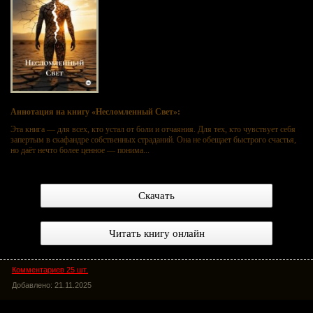
Аннотация на книгу «Несломленный Свет»:
Эта книга — для всех, кто устал от боли и отчаяния. Для тех, кто чувствует себя
запертым в скафандре собственных страданий. Она не обещает быстрого счастья,
но даёт нечто более ценное — понима...
Скачать
Читать книгу онлайн
Комментариев 25 шт.
Добавлено: 21.11.2025