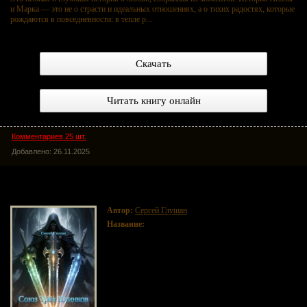
и Марка — это не о страсти и идеальных отношениях, а о тихих радостях, которые
рождаются в повседневности: в тепле р...
Скачать
Читать книгу онлайн
Комментариев 25 шт.
Добавлено: 26.11.2025
Союз трёх клинков
Автор:
Сергей Глушан
Название:
Союз трёх клинков