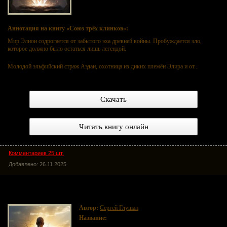
Аннотация на книгу «Союз трёх клинков»:
Мир Элион содрогается от забытого эха древней войны. Пробуждается зло,
которое должно было остаться лишь легендой.
Молодой эльфийский страж Аэдан, охотница из диких племён Элира и от...
Скачать
Читать книгу онлайн
Комментариев 25 шт.
Добавлено: 26.11.2025
Несломленный Свет
Автор:
Сергей Глушан
Название:
Несломленный Свет