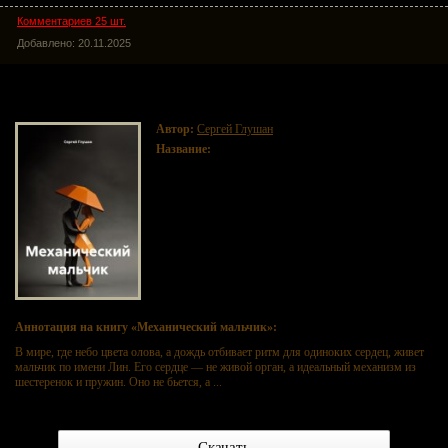
Комментариев 25 шт.
Добавлено: 20.11.2025
Механический мальчик
Автор:
Сергей Глушан
Название:
Механический мальчик
Аннотация на книгу «Механический мальчик»:
В мире, где небо цвета олова, а дождь отбивает ритм для одиноких сердец, живет
мальчик по имени Лин. Его сердце — не живой орган, а идеальный механизм из
шестеренок и пружин. Оно не бьется, а ...
Скачать