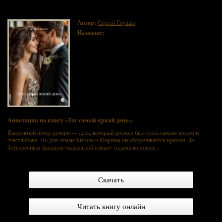
Тот самый яркий день
Автор:
Сергей Глушан
Название:
Тот самый яркий день
Аннотация на книгу «Тот самый яркий день»:
Выпускной вечер дочери — день, который должен был стать самым ярким и
счастливым. Но для семьи Антона и Марины он оборачивается крахом. За
безупречным фасадом «идеальной семьи» годами копилось...
Скачать
Читать книгу онлайн