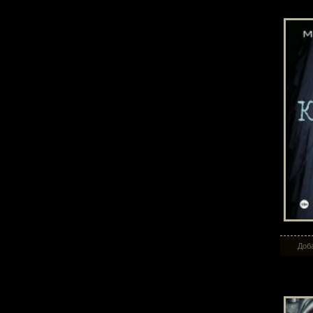
Доба
Па