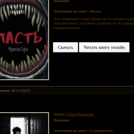
Название:
Пасть
Аннотация на книгу «Пасть»:
Для умирающей от рака Дианы уже не осталось надеж
свете нет ничего, способного вылечить её. Но одна
странный конверт ...
Скачать
Читать книгу онлайн
влено: 05.12.2023
ерцатель
Автор:
Софья Маркелова
Название:
Созерцатель
Аннотация на книгу «Созерцатель»: