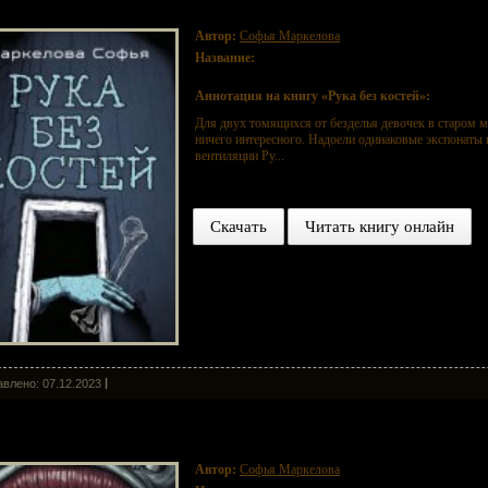
Автор:
Софья Маркелова
Название:
Рука без костей
Аннотация на книгу «Рука без костей»:
Для двух томящихся от безделья девочек в старом му
ничего интересного. Надоели одинаковые экспонаты
вентиляции Ру...
Скачать
Читать книгу онлайн
влено: 07.12.2023
сть
Автор:
Софья Маркелова