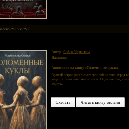
влено: 21.01.2025
ломенные куклы
Автор:
Софья Маркелова
Название:
Соломенные куклы
Аннотация на книгу «Соломенные куклы»:
Враный остров раскрывает свои тайны лишь перед тем
ходят об этом затерянном месте. Одни говорят, что, 
вернут...
Скачать
Читать книгу онлайн