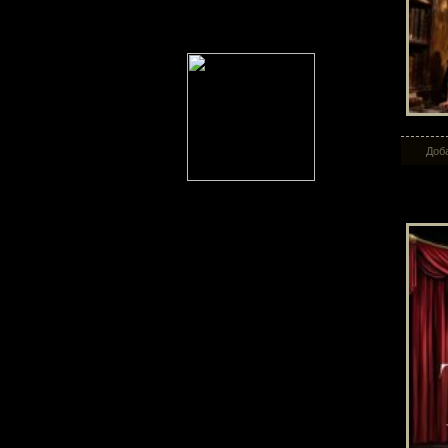
Доба
Те