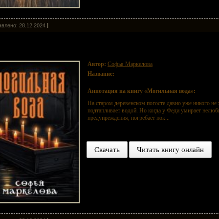
влено: 28.12.2024
гильная вода
Автор:
Софья Маркелова
Название:
Могильная вода
Аннотация на книгу «Могильная вода»:
На старом деревенском погосте давно уже никого не
подтапливает водой. Но когда у Феди умирает нелюб
предупреждения, погребает пок...
Скачать
Читать книгу онлайн