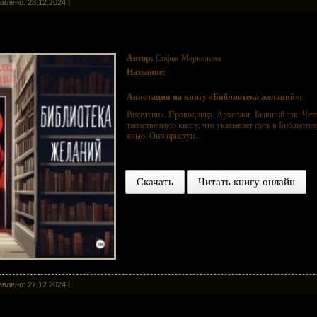
влено: 28.12.2024
блиотека желаний
Автор:
Софья Маркелова
Название:
Библиотека желаний
Аннотация на книгу «Библиотека желаний»:
Висельник. Проводница. Археолог. Бывший зэк. Чет
таинственную книгу, что указывает путь в Библиоте
явью. Они приступ...
Скачать
Читать книгу онлайн
влено: 27.12.2024
а без костей