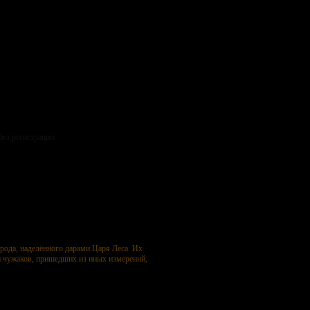
без регистрации.
о рода, наделённого дарами Царя Леса. Их
и чужаков, пришедших из иных измерений,