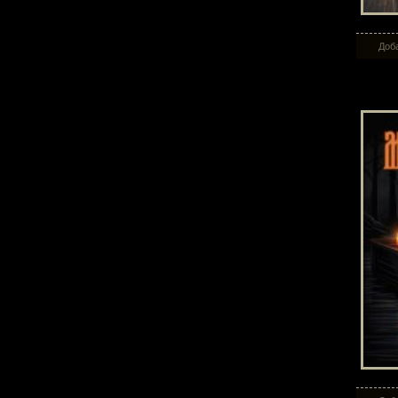
Доба
Мо