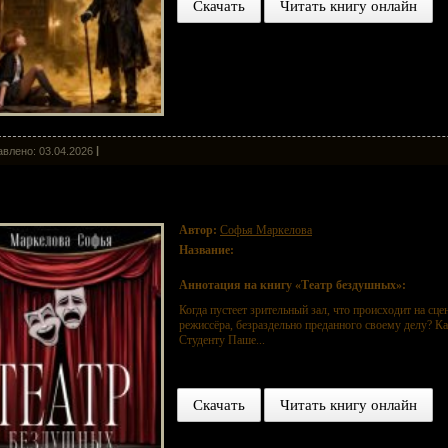
Скачать
Читать книгу онлайн
влено: 03.04.2026
атр бездушных
Автор:
Софья Маркелова
Название:
Театр бездушных
Аннотация на книгу «Театр бездушных»:
Когда пустеет зрительный зал, что происходит на сц
режиссёра, безраздельно преданного своему делу? К
Студенту Паше...
Скачать
Читать книгу онлайн