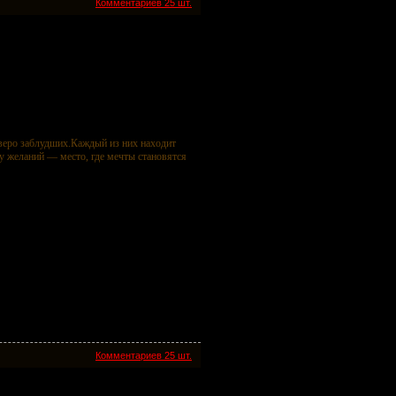
Комментариев 25 шт.
веро заблудших.Каждый из них находит
ку желаний — место, где мечты становятся
Комментариев 25 шт.