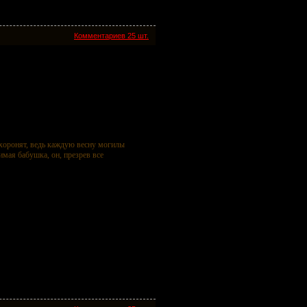
Комментариев 25 шт.
 хоронят, ведь каждую весну могилы
имая бабушка, он, презрев все