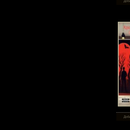
Доба
Би
Доба
Рук