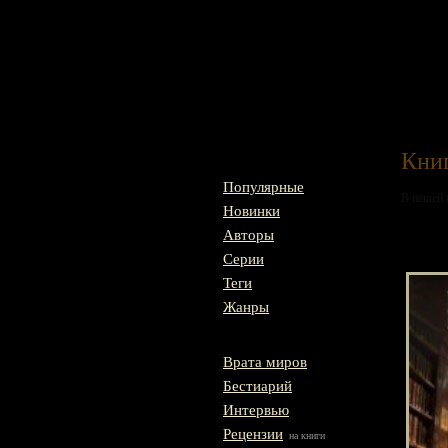
Главная
Книг
Популярные
В нашей 
Новинки
Авторы
Гн
Серии
Теги
Жанры
Врата миров
Бестиарий
Интервью
Рецензии
на книги