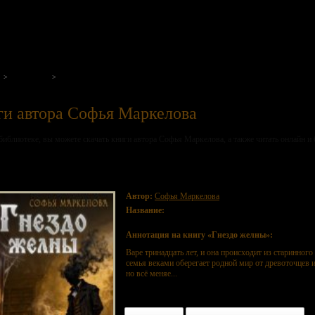
на нашем портале
Авторы
Софья Маркелова
и автора Софья Маркелова
библиотеке, вы можете скачать книги автора Софья Маркелова, а также читать онлайн и 
ездо желны
Автор:
Софья Маркелова
Название:
Гнездо желны
Аннотация на книгу «Гнездо желны»:
Варе тринадцать лет, и она происходит из старинног
семья веками оберегает родной мир от древоточцев 
но всё меняе...