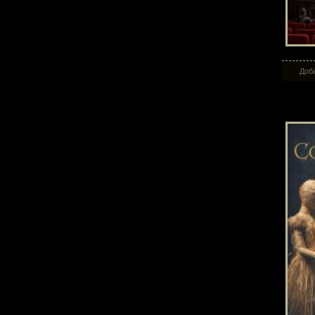
Доба
Со