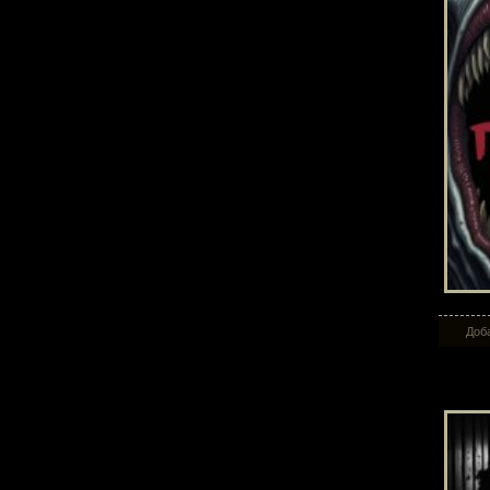
Доба
Соз