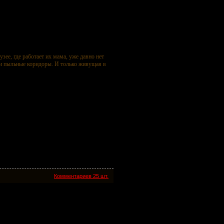
зее, где работает их мама, уже давно нет
 и пыльные коридоры. И только живущая в
Комментариев 25 шт.