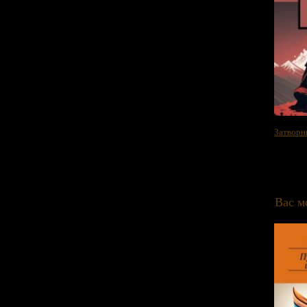
Затворн
Вас м