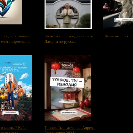
спеху и гармонии.
На пути к пробуждению, или
Школа высших по
 моего взросления
Ламрим по-русски
го кнопка? Кейс
Тонкое. Ты – мелодия. Апрель.
го тренера
Ежедневник 2024