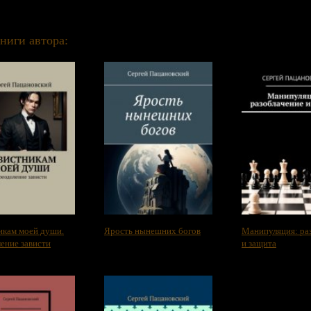
ниги автора:
икам моей души.
Ярость нынешних богов
Манипуляция: ра
ение зависти
и защита