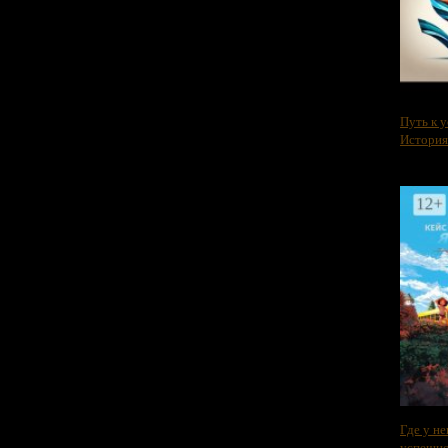
Путь к у
История
Где у не
успешно