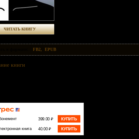
ЧИТАТЬ КНИГУ
ть в формате:
FB2
EPUB
ние книги
ь, что твоя личность — это не застывший набор черт, а живой мегаполис. В этой книге 
 и «призраков» предков до сияющих высоток самореализации.
 сайте вы можете скачать книгу Психология личности Сергей Пацановский бесплатно и б
бонемент
399.00 ₽
КУПИТЬ
лектронная книга
40.00 ₽
КУПИТЬ