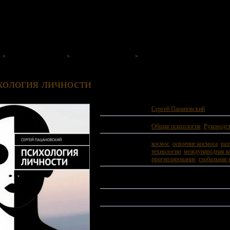
на нашем портале
Общая психология
Сергей Пацановский
Психология личности
хология личности
Автор:
Сергей Пацановский
Жанр:
Общая психология
,
Руководс
Теги:
космос
,
освоение космоса
,
ра
технологии
,
международная к
прогнозирование
,
глобальная 
Год издания:
2024 год.
ISBN:
9785006969698