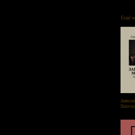
Ещё к
Завистн
Преодол