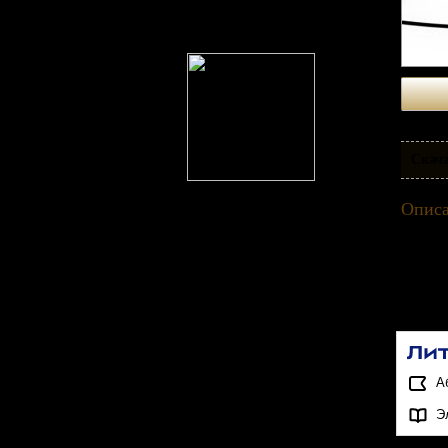
Скача
Описа
Представ
генетики
На нашем
А
Э