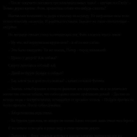
– После «скучает» поставьте три восклицательных знака! – вручаю пса Глебу: –
Только держи крепче. Фати, принесёшь собаке что-нибудь слопать?
Выставляю компанию за дверь и выхожу на веранду. На витражные окна тоже
нужно повесить занавески. И решётки поставить. Бывают же такие симпатичные –
ажурные.
На лестнице стихает топот мальчишеских ног. Фати касается моего локтя:
– Ну что, всё вернулось на круги своя? – в её голосе слёзы.
– Это было ожидаемо. Ты же знаешь, Питер – город маленький.
– Прямо у дверей? Как собака?
Сверху доносится собачий лай.
– Давай не будем больше о собаках!
– Так зачем ты в дом-то его повела? – качает головой Фатима.
– Знаешь, хоть Германия и спец по фильмам для взрослых, но я за десять лет
жизни там совсем забыла, что собеседника опасно приглашать домой. – Достаю из
комода ящик с инструментами, оставшийся от прежних хозяев. – Пойдём крючки на
место прибьём. После собеседования.
– Забеременеешь ведь снова.
– Ты будешь удивлена, но шторм по имени Алекс сегодня лишь омыл мои берега.
С молотком и гвоздём в руках ищу в стене прежние дырки.
– Дыхни-ка, – Фати, отыскав крючки в ворохе одежды, выпрямляется и с