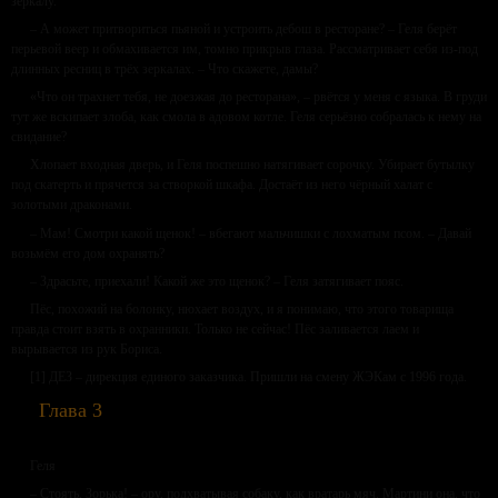
зеркалу.
– А может притвориться пьяной и устроить дебош в ресторане? – Геля берёт
перьевой веер и обмахивается им, томно прикрыв глаза. Рассматривает себя из-под
длинных ресниц в трёх зеркалах. – Что скажете, дамы?
«Что он трахнет тебя, не доезжая до ресторана», – рвётся у меня с языка. В груди
тут же вскипает злоба, как смола в адовом котле. Геля серьёзно собралась к нему на
свидание?
Хлопает входная дверь, и Геля поспешно натягивает сорочку. Убирает бутылку
под скатерть и прячется за створкой шкафа. Достаёт из него чёрный халат с
золотыми драконами.
– Мам! Смотри какой щенок! – вбегают мальчишки с лохматым псом. – Давай
возьмём его дом охранять?
– Здрасьте, приехали! Какой же это щенок? – Геля затягивает пояс.
Пёс, похожий на болонку, нюхает воздух, и я понимаю, что этого товарища
правда стоит взять в охранники. Только не сейчас! Пёс заливается лаем и
вырывается из рук Бориса.
[1] ДЕЗ – дирекция единого заказчика. Пришли на смену ЖЭКам с 1996 года.
Глава 3
Геля
– Стоять, Зорька! – ору, подхватывая собаку, как вратарь мяч. Мартини она, что