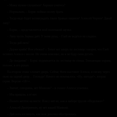
– Маму нужно слушаться! Хорошо учитесь?
– Нормально, – Борис поймал волну брата.
– Тогда надо будет вознаградить таких бравых пацанов! Алексей Чернов! Давай
лапу!
– Борис, – представляется мой маленький заучка.
– Лапу пусть Зорька даёт. У меня рука, – Глеб не ведётся на сладкое.
– Тогда дай пять!
– Держи краба! Вон убежал! – Топот ног вверх по лестнице говорит, что Глеб
оставил Алекса с носом. Не очень вежливо, но я не буду сына ругать.
– До свидания! – Борис поднимается по лестнице не спеша. Тявкающая охрана,
похоже, в его руках.
На втором этаже хлопает дверь. Сейчас Фати выставит Алекса, и сигану через
окно на задний двор… Господи! Ничего не поменялось. «Ну, погоди!», вторая
серия. Версия «18+».
– Значит, говоришь, нет Манюни? – в голосе Алекса усмешка.
– Мы пришли, а её нет.
– Пальто жёлтое на месте. Или у неё их, как в наборе трусов «Неделька»?
– Алексей Дмитриевич, ну нет вашей Манюни.
– Дай хоть взглянуть, как моя девочка обустроилась.