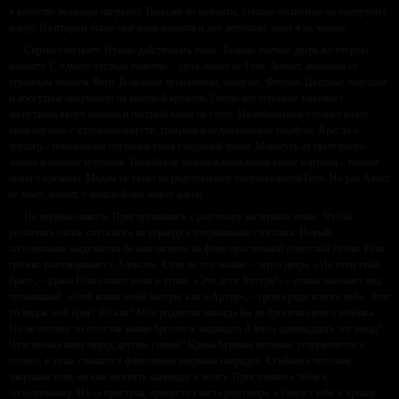
в качестве ревизора нагрянул. Выхожу из комнаты, ступаю бесшумно по вытертому
ковру. На втором этаже ещё одна комната и две лестницы: вниз и на чердак.
Сирена смолкает. Нужно действовать тише. Толкаю плечом дверь во вторую
комнату. С одного взгляда понятно – здесь живёт не Геля. Значит, женщина со
странным именем Фати. В полном исполнении, полагаю, Фатима. Цветные подушки
и лоскутное покрывало на высокой кровати. Около неё турецкие тапочки с
загнутыми вверх носами и пёстрый халат на стуле. На небольшом столике возле
окна корзина с клубками шерсти, спицами и недовязанным шарфом. Кресло и
торшер – неизменные спутники уюта уходящей эпохи. Морщусь от приторного
запаха и нахожу источник. Индийские палочки-вонялочки возле корзины – веяния
нового времени. Мадам не тянет на родственницу светловолосой Гели. Но раз Алекс
её знает, значит, с мышкой она живёт давно.
На чердаке никого. Прислушиваюсь к разговору на первом этаже. Чтобы
различить слова, спускаюсь на веранду с витражными стёклами. Новый
холодильник выделяется белым пятном на фоне простенькой советской кухни. Геля
громко разговаривает с Алексом. Судя по его нытью – через дверь. «Их отец твой
брат», – фраза Гели ставит меня в тупик. «Это дети Артура!» – спина намокает под
тельняшкой. «Глеб копия моей матери, как и Артур», – гром среди ясного неба. Этот
ублюдок мой брат? Но как? Мои родители никогда бы не бросили своего ребёнка.
Но не потому ли отец так рьяно бросился защищать Алекса одиннадцать лет назад?
Чувствовал вину перед другим сыном? Кровь бурным потоком устремляется к
голове, в ушах слышатся фантомные разрывы снарядов. Сгибаюсь пополам,
закрывая уши, но как заткнуть канонаду в мозгу. Прислоняюсь лбом к
холодильнику. Из-за приступа, пропустил часть разговора. «Увидел тебя и крышу