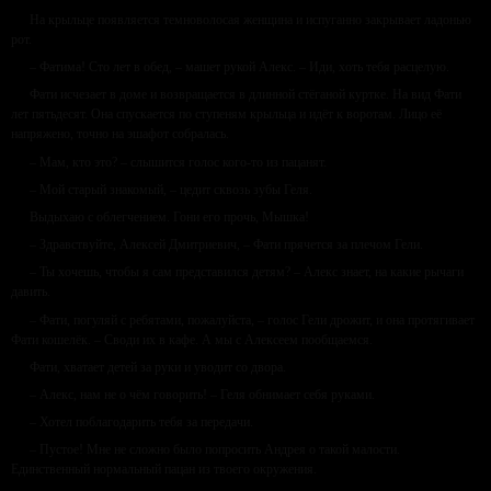
На крыльце появляется темноволосая женщина и испуганно закрывает ладонью
рот.
– Фатима! Сто лет в обед, – машет рукой Алекс. – Иди, хоть тебя расцелую.
Фати исчезает в доме и возвращается в длинной стёганой куртке. На вид Фати
лет пятьдесят. Она спускается по ступеням крыльца и идёт к воротам. Лицо её
напряжено, точно на эшафот собралась.
– Мам, кто это? – слышится голос кого-то из пацанят.
– Мой старый знакомый, – цедит сквозь зубы Геля.
Выдыхаю с облегчением. Гони его прочь, Мышка!
– Здравствуйте, Алексей Дмитриевич, – Фати прячется за плечом Гели.
– Ты хочешь, чтобы я сам представился детям? – Алекс знает, на какие рычаги
давить.
– Фати, погуляй с ребятами, пожалуйста, – голос Гели дрожит, и она протягивает
Фати кошелёк. – Своди их в кафе. А мы с Алексеем пообщаемся.
Фати, хватает детей за руки и уводит со двора.
– Алекс, нам не о чём говорить! – Геля обнимает себя руками.
– Хотел поблагодарить тебя за передачи.
– Пустое! Мне не сложно было попросить Андрея о такой малости.
Единственный нормальный пацан из твоего окружения.