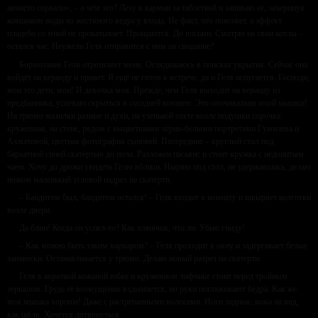
начисто сорвало», – о чём это? Лезу в карман за таблеткой и запиваю её, зачерпнув
ковшиком воды из жестяного ведра у входа. Не факт, что поможет, а эффект
плацебо со мной не прокатывает. Прощаются. До восьми. Смотрю на свои котлы –
остался час. Неужели Геля отправится с ним на свидание?
Бормотание Гели отрезвляет меня. Оглядываюсь в поисках укрытия. Сейчас она
войдёт на веранду и привет. Я ещё не готов к встрече, да и Геля испугается. Господи,
мои это дети, мои! И девочка моя. Прежде, чем Геля выходит на веранду из
предбанника, успеваю скрыться в соседней комнате. Это опочивальня моей мышки!
На трюмо мазилки разные и духи, на узенькой тахте возле подушки сорочка
кружевная, на стене, рядом с выцветшими чёрно-белыми портретами Гумилёва и
Ахматовой, цветная фотография сыновей. Посередине – круглый стол под
бархатной синей скатертью до пола. Разложен пасьянс и стоит кружка с недопитым
чаем. Хочу до дрожи увидеть Гелю вблизи. Ныряю под стол, не удержавшись, делаю
ножом маленький угловой надрез на скатерти.
– Бандитом был, бандитом остался! – Геля входит в комнату и швыряет колготки
возле двери.
Да блин! Когда он успел-то? Как хомячок, что ли. Убью гниду!
– Как можно быть таким варваром? – Геля проходит к окну и задёргивает белые
занавески. Останавливается у трюмо. Делаю новый разрез на скатерти.
Геля в короткой кожаной юбке и кружевном лифчике стоит перед тройным
зеркалом. Грудь её возмущённо вздымается, но руки поглаживают бёдра. Как же
моя мышка хороша! Даже с растрёпанными волосами. Ноги ладные, кожа на вид,
как шёлк. Хочется дотронуться.