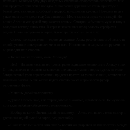
прихожей. Бывшую дачу двух бездетных старичков-профессоров словесности мне
ещё предстоит привести в порядок. Я покрасила деревянные стены при входе в
белый цвет, выкинула, кособокий гардероб, приколотила крючки. Повесила на два
узких окна возле двери голубые занавески. Места казалось здесь хоть танцуй. Но
вошёл Алекс и мне целый мир кажется тесным. Смотрю на бывшего мужа и тону в
голодном взгляде синих глаз. В чёрных зачёсанных назад волосах серебрится
седина. Слова застревают в горле. Алекс трётся носом о мой лоб:
– Скажи, что ждала меня! – одним движением Алекс расстёгивает моё пальто на
одной пуговице и вытряхивает меня из него. Инстинктивно закрываюсь руками, но
он разводит их в стороны.
– Ты всё так же хороша, мать! Молодец!
– Нет! – На меня накатывает ярость, резко поднимаю колено, метя Алексу в пах.
Он закрывается и, схватив за запястья, впечатывает меня в ворох курток на стене.
Завтра первый урок хореографии и придётся прятать от учениц синяки, оставленные
пальцами Алекса. А так хотела надеть старую пачку и произвести фурор
отточенным фуэте.
– Манюнь, давай по-хорошему…
– Давай! Попьём чаю, как старые добрые знакомые, и разбежимся. Ты мужчина
хоть куда, найдёшь себе девочку молоденькую…
– Вообще не катит. Значит, давай по-плохому, – Алекс стягивает с меня свитер и,
удерживая одной рукой за горло, задирает юбку.
– Сколько же ты на себя напялила? – ворчит он, разрывая на мне колготки между