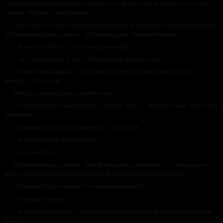
заливается колокольчиком. Ну конечно, а я-то думаю, кого не хватает в этом хоре
голосов. Мальчики, не подведите!
– Вы к маме? – Борис сообразительнее Глеба, но беспечнее. Безоблачное детство
в Германии не прошло даром. – Её комната здесь. Только постучитесь…
– А вы кто вообще? – Глеб более бдительный.
– Ай! – вскрикивает Алекс. – Милый пёсик. Как его зовут?
– Зорькой мама назвала, – Глеб явно не намерен пускать Алекса в мою
комнату. – Так кто вы?
Небеса, кто-нибудь там успокойте собаку!
– Ты ещё спроси: «Чьих будешь?» – смеётся Алекс. – Молодец, пацан. Глеб? Ведь
правильно?
– Правильно будет, когда назовётесь, – бычит Глеб.
– Алексей Чернов. Может слыхал?
– А должен был?
Отпиваю ещё пару глотков. Если Фати сказала, что меня нет, то Алекс скорее
всего отправится ждать меня в машину. Или он заметил промах Бориса?
– Мальчики! Идите наверх. Что за невоспитанность?
– Подожди, Фатима!
– Алексей Дмитриевич! У ребят ещё уроки не сделаны. Мама придёт, ругать их
будет.