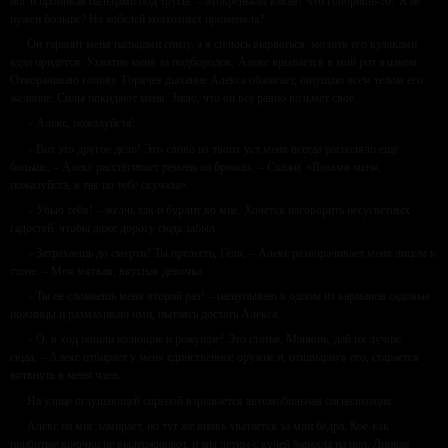
ног и проникая пальцами под трусы. – Мокренькая какая! Что говоришь-то? Я не
нужен больше? На кобелей колхозных променяла?
Он таранит меня пальцами снизу, а я силюсь вырваться, молотя его кулаками
куда придётся. Ухватив меня за подбородок, Алекс врывается в мой рот языком.
Отворачиваю голову. Горячее дыхание Алекса обжигает, ощущаю всем телом его
желание. Силы покидают меня. Знаю, что он всё равно возьмёт своё.
– Алекс, пожалуйста!
– Вот это другое дело! Это слово из твоих уст меня всегда распаляло ещё
больше. – Алекс расстёгивает ремень на брюках. – Скажи: «Возьми меня,
пожалуйста, я так по тебе скучала».
– Убью тебя! – желчь так и бурлит во мне. Хочется наговорить несусветных
гадостей, чтобы даже дорогу сюда забыл.
– Затрахаешь до смерти? Ты прелесть, Геля, – Алекс разворачивает меня лицом к
стене. – Моя мягкая, вкусная девочка.
– Ты не сломаешь меня второй раз! – нащупываю в одном из карманов садовые
ножницы и размахиваю ими, пытаясь достать Алекса.
– О, в ход пошли колющие и режущие! Это статья, Манюнь, дай их лучше
сюда, – Алекс отбирает у меня единственное оружие и, отшвырнув его, старается
воткнуть в меня член.
На улице оглушающей сиреной взрывается автомобильная сигнализация.
Алекс на миг замирает, но тут же вновь хватается за мои бёдра. Кое-как
прибитые крючки не выдерживают, и мы летим с кучей барахла на пол. Липкая