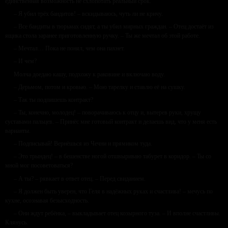
единственная возможность не схлопотать реальный срок.
– Я убил трёх бандитов! – вскидываюсь, чуть ли не кричу.
– Все бандиты в тюрьмах сидят, а ты убил мирных граждан. – Отец достаёт из
ящика стола заранее приготовленную ручку. – Ты же мечтал об этой работе.
– Мечтал… Пока не понял, чем она пахнет.
– И чем?
Молча доедаю кашу, подхожу к раковине и включаю воду.
– Дерьмом, потом и кровью. – Мою тарелку и ставлю её на сушку.
– Так ты подпишешь контракт?
– Ты, конечно, молодец! – поворачиваюсь к отцу и, вытерев руки, хрущу
суставами пальцев. – Принёс мне готовый контракт и делаешь вид, что у меня есть
варианты.
– Подписывай! Вернёшься из Чечни и прямиком туда.
– Это трындец! – в бешенстве ногой отшвыриваю табурет в коридор. – Ты со
мной мог посоветоваться?
– А ты? – рявкает в ответ отец. – Перед свиданием.
– Я должен быть уверен, что Геля в надёжных руках и счастлива! – мечусь по
кухне, осознавая безысходность.
– Они ждут ребёнка, – выкладывает отец козырного туза. – И вполне счастливы.
Клянусь.