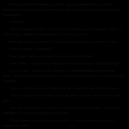
От неожиданности обливаюсь мартини. Дверь распахивается и луч света с
веранды проникает в моё укрытие через дырку в скатерти. Когда парни успели её
расковырять?
– Алексей…
– Вышла отсюда, я сказал! – рычит Алекс, включая свет. Мурлычет, закрыв за
собой дверь: – Какой дивный аромат. Позабыл его совсем.
Алекс проходится по комнате. Скатерть, шелестя картами, слетает со стола.
– Давно бухаешь в одиночку?
Алекс садится на пол и допивает из кружки остывший чай.
– Я не бухаю, – икаю то ли от страха, то ли от выпитого на голодный желудок.
– А что тогда? – Алекс ныряет взглядом в распахнувшийся на моей груди
халат. – Поливаешься «мартини» вместо духов перед свиданием? Считай, я оценил.
Одевайся.
– Алекс, я никуда не поеду. У меня дети. Да и на работу завтра первый день…
– Так и у меня дети. Печатный станок для денег сломался, так что тоже с утра
дела.
– Мы просто посидим в ресторане, и ты привезёшь меня домой? – Мысленно
повторяю: «Икота, икота, перейди на Федота».
– Вроде ничего другого пока не предлагал, – Алекс поднимается с пола и
отряхивает пальто.