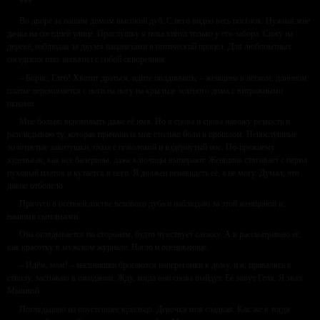
***
Во дворе за нашим домом высокий дуб. С него видно весь посёлок. Нужная мне
дачка на соседней улице. Прослушку я пока кинул только у его забора. Сижу на
дереве, наблюдая за двумя пацанятами в оптический прицел. Для любопытных
соседских глаз захватил с собой скворечник.
– Борис, Глеб! Хватит драться, идите полдничать, – женщина в лёгком, длинном
платье переминается с ноги на ногу на крыльце зелёного дома с витражными
окнами.
Мне больно вспоминать даже её имя. Но я снова и снова навожу резкость и
разглядываю ту, которая причинила мне столько боли в прошлом. Непослушные
золотистые завитушки, глаза с поволокой и вздёрнутый нос. По-прежнему
худенькая, как все балерины, даже ключицы выпирают. Женщина стягивает с перил
пуховый платок и кутается в него. Я должен ненавидеть её, а не могу. Думал, что
давно отболело.
Прячусь в осенней листве векового дуба и наблюдаю за этой женщиной и
нашими сыновьями.
Она оглядывается по сторонам, будто чувствует слежку. А я рассматриваю её,
как красотку в мужском журнале. Нагло и оценивающе.
– Идём, мам! – мальчишки бросаются наперегонки к дому, и я, привалясь к
стволу, застываю в ожидании. Жду, когда они снова выйдут. Её зовут Геля. Я звал
Мышкой.
Поглядываю на опустевшее крыльцо. Девочка моя сладкая. Как же я тогда