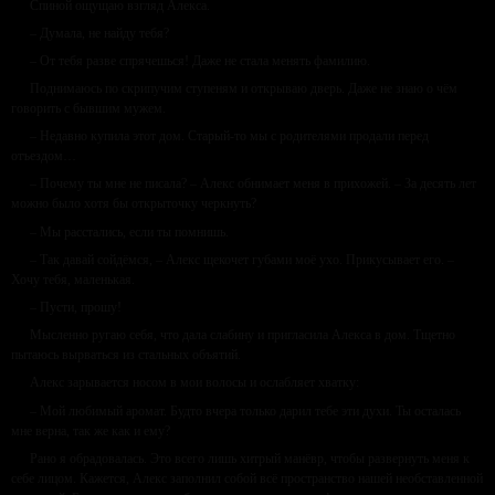
Спиной ощущаю взгляд Алекса.
– Думала, не найду тебя?
– От тебя разве спрячешься! Даже не стала менять фамилию.
Поднимаюсь по скрипучим ступеням и открываю дверь. Даже не знаю о чём
говорить с бывшим мужем.
– Недавно купила этот дом. Старый-то мы с родителями продали перед
отъездом…
– Почему ты мне не писала? – Алекс обнимает меня в прихожей. – За десять лет
можно было хотя бы открыточку черкнуть?
– Мы расстались, если ты помнишь.
– Так давай сойдёмся, – Алекс щекочет губами моё ухо. Прикусывает его. –
Хочу тебя, маленькая.
– Пусти, прошу!
Мысленно ругаю себя, что дала слабину и пригласила Алекса в дом. Тщетно
пытаюсь вырваться из стальных объятий.
Алекс зарывается носом в мои волосы и ослабляет хватку:
– Мой любимый аромат. Будто вчера только дарил тебе эти духи. Ты осталась
мне верна, так же как и ему?
Рано я обрадовалась. Это всего лишь хитрый манёвр, чтобы развернуть меня к
себе лицом. Кажется, Алекс заполнил собой всё пространство нашей необставленной