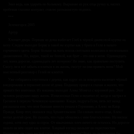
Знал ведь, как ударить по больному. Вырываю из рук отца ручку и, наспех
пробежав глазами контракт, ставлю размашистую подпись.
***
Зеленогорск 2005
Артур
Хлопает дверь. Первым из дома выбегает Глеб в чёрной джинсовой куртке на
меху. Следом выходит Борис в такой же куртке как у брата и Геля в пальто
горчичного цвета. Борис больше на мать похож светлыми волосами и неспешными
движениями. Но, видно, такой же боевой, как брат – это они в меня. Одиннадцать
лет, мама дорогая, одиннадцать лет потеряно! Не знаю, как правильно поступить.
Смогу ли я всё забыть и влиться в их жизнь, смогут ли они принять меня? Мой
мысленный разговор с Гелей не клеится.
Уже собираюсь спуститься с дерева, как вдруг из-за поворота вылетает чёрный
внедорожник и тормозит возле её дома. Подношу прицел к глазам и жалею, что
пришёл без винтовки. Из машины выходит Алекс Монгол с корзиной роз. Этот
человек разрушил нашу жизнь. Изнасиловал Гелю и похитил её, когда я застрял в
Грозном в первую Чеченскую кампанию. Кэнди, подруга Гели, пять лет назад
рассказала мне, что моя бывшая невеста уехала в Германию, а Алекс на Кипр.
Правда, Кипр этот, оказался под Архангельском. По словам моего отца, Алекс
мотал долгий срок. Не сказать, что годы обошлись с ним благосклонно. На висках
седина, хотя ему едва за сорок. От накачанных плеч ничего не осталось. Но дорогое
пальто на нём сидит как влитое. Хищный взгляд скользит по окрестностям.
Интересно, он здесь частый гость или только вышел? Вряд ли он позволил бы