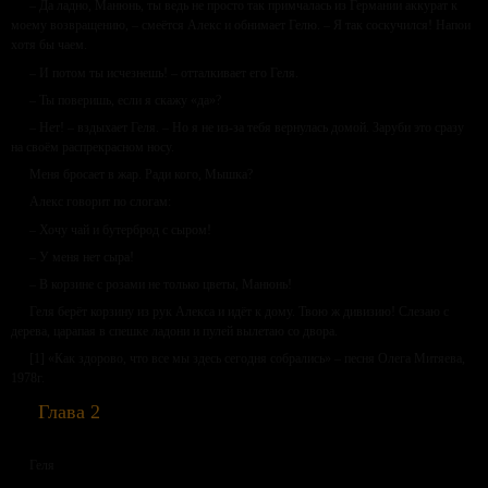
– Да ладно, Манюнь, ты ведь не просто так примчалась из Германии аккурат к
моему возвращению, – смеётся Алекс и обнимает Гелю. – Я так соскучился! Напои
хотя бы чаем.
– И потом ты исчезнешь! – отталкивает его Геля.
– Ты поверишь, если я скажу «да»?
– Нет! – вздыхает Геля. – Но я не из-за тебя вернулась домой. Заруби это сразу
на своём распрекрасном носу.
Меня бросает в жар. Ради кого, Мышка?
Алекс говорит по слогам:
– Хочу чай и бутерброд с сыром!
– У меня нет сыра!
– В корзине с розами не только цветы, Манюнь!
Геля берёт корзину из рук Алекса и идёт к дому. Твою ж дивизию! Слезаю с
дерева, царапая в спешке ладони и пулей вылетаю со двора.
[1] «Как здорово, что все мы здесь сегодня собрались» – песня Олега Митяева,
1978г.
Глава 2
Геля