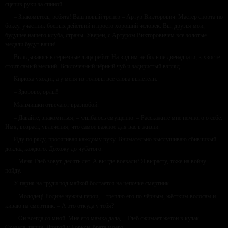
сцепив руки за спиной.
– Знакомьтесь, ребята! Ваш новый тренер – Артур Викторович. Мастер спорта по
боксу, участник боевых действий и просто хороший человек. Вы, друзья мои,
будущее нашего клуба, страны. Уверен, с Артуром Викторовичем все золотые
медали будут ваши!
Вглядываюсь в серьёзные лица ребят. На вид им не больше двенадцати, в хвосте
стоит самый мелкий. Всклоченный чёрный чуб и задиристый взгляд.
Кирюха уходит, а у меня из головы все слова вылетели.
– Здорово, орлы!
Мальчишки отвечают вразнобой.
– Давайте, знакомиться, – улыбаюсь смущённо. – Расскажите мне немного о себе.
Имя, возраст, увлечения, что самое важное для вас в жизни.
Иду по ряду, протягивая каждому руку. Внимательно выслушиваю сбивчивый
доклад каждого. Дохожу до чубатого.
– Меня Глеб зовут, десять лет. А вы где воевали? Я вырасту, тоже на войну
пойду.
У парня на груди под майкой болтается на цепочке смертник.
– Молодец! Родине нужны герои, – треплю его по чёрным, жёстким волосам и
киваю на смертник. – А это откуда у тебя?
– Он всегда со мной. Мне его мамка дала, – Глеб сжимает жетон в кулак. –
Сказала, папин. Другой у Борьки, брата моего.