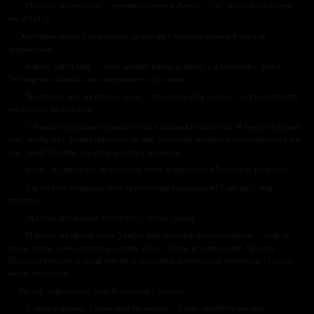
– Манюнь, ты серьёзно? – противно смеётся Алекс. – Глеб копия моей матери,
как и Артур.
Это слабое место в мысленном разговоре с бывшим мужем я так и не
проработала.
– Короче, ангел мой, – Алекс меняет тон на деловой, – я вернулся в дом в
Сестрорецке, спасибо, что сохранила его для меня.
– Ты оставил мне достаточно денег, – тоже беру себя в руки, – могу переписать
его обратно на твоё имя.
– С большей радостью перепишу тебя и пацанов на своё имя. Я вернулся домой и
хочу, чтобы ты с детьми переехала ко мне. Если тебе неприятно возвращаться в тот
дом, давай обсудим, где совьём новое гнёздышко.
– Алекс, ты, наверное, не услышал меня. Я вернулась в Россию не ради тебя.
– Как же тебя услышать если ты всё время брыкаешься? Ради кого, моя
прелесть?
– Это тебя не касается. После того, что ты сделал…
– Манюнь, ты прости меня. Увидел тебя и крышу начисто сорвало, – судя по
звуку, теперь Алекс стучится в дверь лбом. – Готов искупить вину. Не дури.
Пёрышки почисти, и давай вечерком посидим в ресторане на побережье. О делах
наших поговорим.
Молчу, прикидывая, куда бы свалить с детьми.
– Я заеду в восемь. Скажи хотя бы «мяу», – Алекс скребётся как кот.