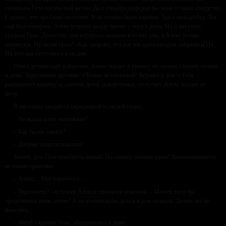
сыновьям Гели носить мой жетон. Да и отец предупредил бы меня о таком соседстве.
Странно, что про Гелю не сказал. У её папаши были хоромы. Здесь неподалёку. Тот
ещё был нувориш. Алекс устроил засаду прямо у него в доме. Но в ловушку
угодила Геля. Допустим, она вернулась недавно в отчий дом, а Алекс только
откинулся. Ну песня прям! «Как здорово, что все мы здесь сегодня собрались[1]».
На этот раз отступного я не дам.
Геля с детьми идёт к воротам. Алекс тыкает в кнопку, но звонок слышно только
в доме. Задерживаю дыхание: «Только не открывай! Вернись в дом!» Геля
распахивает калитку и, схватив детей за воротники, отступает. Алекс входит во
двор.
В наушнике раздаётся вкрадчивый мужской голос:
– Не ждала меня, маленькая?
– Как ты нас нашёл?
– Добрые люди подсказали.
Значит, дом Геля приобрела новый. Но почему именно здесь? Воспоминания-то
не самые приятные.
– Алекс… Мы торопимся…
– Торопитесь? – в голосе Алекса слышится усмешка. – Может, хотя бы
представишь меня детям? А то отложила бы дела и в дом позвала. Десять лет не
виделись.
– Фати! – кричит Геля, оборачиваясь к дому.