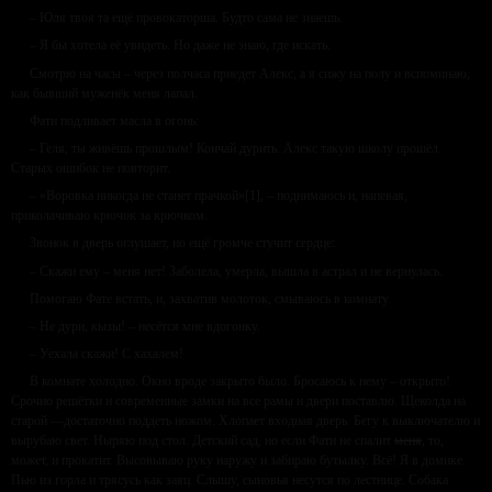
– Юля твоя та ещё провокаторша. Будто сама не знаешь.
– Я бы хотела её увидеть. Но даже не знаю, где искать.
Смотрю на часы – через полчаса приедет Алекс, а я сижу на полу и вспоминаю,
как бывший муженёк меня лапал.
Фати подливает масла в огонь:
– Геля, ты живёшь прошлым! Кончай дурить. Алекс такую школу прошёл.
Старых ошибок не повторит.
– «Воровка никогда не станет прачкой»[1], – поднимаюсь и, напевая,
приколачиваю крючок за крючком.
Звонок в дверь оглушает, но ещё громче стучит сердце:
– Скажи ему – меня нет! Заболела, умерла, вышла в астрал и не вернулась.
Помогаю Фате встать, и, захватив молоток, смываюсь в комнату.
– Не дури, кызы! – несётся мне вдогонку.
– Уехала скажи! С хахалем!
В комнате холодно. Окно вроде закрыто было. Бросаюсь к нему – открыто!
Срочно решётки и современные замки на все рамы и двери поставлю. Щеколда на
старой —достаточно поддеть ножом. Хлопает входная дверь. Бегу к выключателю и
вырубаю свет. Ныряю под стол. Детский сад, но если Фати не спалит
меня
, то,
может, и прокатит. Высовываю руку наружу и забираю бутылку. Всё! Я в домике.
Пью из горла и трясусь как заяц. Слышу, сыновья несутся по лестнице. Собака