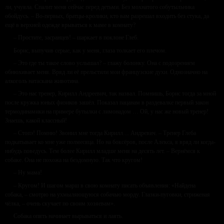
ли, учуяла. Спалит меня сейчас перед детьми. Без мохнатого собутыльника
обойдусь. – Во-первых, братцы-кролики, кто вам разрешал входить без стука, да
ещё в верхней одежде врываться к маме в комнату?
– Простите, засранцев! – шаркает в поклоне Глеб.
Борис, выпучив серые, как у меня, глаза толкает его плечом.
– Это где ты такое слово услышал? – глажу болонку. Она с подозрением
обнюхивает меня. Вряд ли её прельстили мои французские духи. Однозначно на
алкоголь натаскана животина.
– Это нас тренер, Кирилл Андреевич, так назвал. Помнишь, Борис тогда за мной
после кружка юных физиков зашёл. Показал пацанам в раздевалке первый закон
термодинамики на примере бутылки с лимонадом … Ой, у нас же новый тренер!
Знаешь, какой классный!
– Стопэ! Помню! Звонил мне тогда Кирилл… Андревич. – Тренер Глеба
подкатывает ко мне уже полмесяца. Но на боксёров, после Алекса, я вряд ли когда-
нибудь поведусь. Тем более Кирилл младше меня на десять лет. – Вернёмся к
собаке. Она не похожа на бездомную. Так что кругом!
– Ну мама!
– Кругом! И шагом марш в свою комнату писать объявления: «Найдена
собака, – смотрю на ухмыляющуюся собачью морду. Глазки-пуговки, стриженая
чёлка, – очень скучает по своим хозяевам».
Собака опять начинает вырываться и лаять.