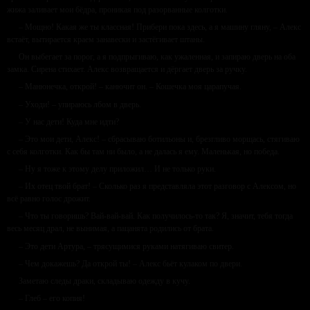
жижа заливает мои бёдра, проникая под разорванные колготки.
– Мощно! Какая же ты классная! Прибери пока здесь, а я машину гляну, – Алекс
встаёт, вытирается краем занавески и застёгивает штаны.
Он выбегает за порог, а я подпрыгиваю, как ужаленная, и запираю дверь на оба
замка. Сирена стихает. Алекс возвращается и дёргает дверь за ручку.
– Манюнечка, открой! – канючит он. – Кошечка моя царапучая.
– Уходи! – упираюсь лбом в дверь.
– У нас дети! Куда мне идти?
– Это мои дети, Алекс! – сбрасываю ботильоны и, брезгливо морщась, стягиваю
с себя колготки. Как бы там ни было, а не далась я ему. Маленькая, но победа.
– Ну я тоже к этому делу приложил… И не только руки.
– Их отец твой брат! – Сколько раз я представляла этот разговор с Алексом, но
всё равно голос дрожит.
– Что ты говоришь? Вай-вай-вай. Как получилось-то так? Я, значит, тебя тогда
весь месяц драл, не вынимая, а пацанята родились от брата.
– Это дети Артура, – трясущимися руками натягиваю свитер.
– Чем докажешь? Да открой ты! – Алекс бьёт кулаком по двери.
Заметаю следы драки, складываю одежду в кучу.
– Глеб – его копия!