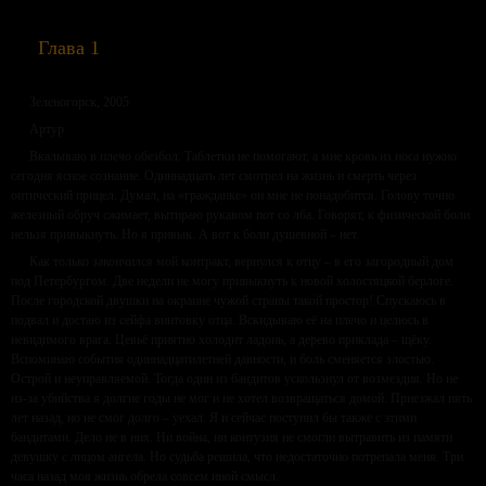
Глава 1
Зеленогорск, 2005
Артур
Вкалываю в плечо обезбол. Таблетки не помогают, а мне кровь из носа нужно
сегодня ясное сознание. Одиннадцать лет смотрел на жизнь и смерть через
оптический прицел. Думал, на «гражданке» он мне не понадобится. Голову точно
железный обруч сжимает, вытираю рукавом пот со лба. Говорят, к физической боли
нельзя привыкнуть. Но я привык. А вот к боли душевной – нет.
Как только закончился мой контракт, вернулся к отцу – в его загородный дом
под Петербургом. Две недели не могу привыкнуть к новой холостяцкой берлоге.
После городской двушки на окраине чужой страны такой простор! Спускаюсь в
подвал и достаю из сейфа винтовку отца. Вскидываю её на плечо и целюсь в
невидимого врага. Цевьё приятно холодит ладонь, а дерево приклада – щёку.
Вспоминаю события одиннадцатилетней давности, и боль сменяется злостью.
Острой и неуправляемой. Тогда один из бандитов ускользнул от возмездия. Но не
из-за убийства я долгие годы не мог и не хотел возвращаться домой. Приезжал пять
лет назад, но не смог долго – уехал. Я и сейчас поступил бы также с этими
бандитами. Дело не в них. Ни война, ни контузия не смогли вытравить из памяти
девушку с лицом ангела. Но судьба решила, что недостаточно потрепала меня. Три
часа назад моя жизнь обрела совсем иной смысл.