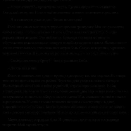
– Можно глянуть? – протягиваю ладонь. Где-то я видел этого мальчишку.
Соседский, наверное. Никого ещё не запомнил в нашем маленьком городишке.
– Я его никому в руки не даю. Только посмотреть!
Глеб показывает мне полустёртую от времени гравировку. Мне не нужна лупа,
чтобы понять, что там написано. Отчего вдруг такая тяжесть в груди. У меня
перехватывает дыхание. Это мой жетон. Однажды я оставил его вместо
обручального кольца женщине, которую полюбил с первого взгляда. Ладони потеют
становятся влажными, тело сковывает острая боль. Сажусь на корточки, зарываясь
пальцами в волосы. В ушах звучат разрывы снарядов – последствие контузии.
– Сколько лет твоему брату? – тихо спрашиваю Глеба.
– Десять, как и мне.
Встаю и понимаю, что вряд ли проведу тренировку так, как задумал. Но теперь
мне сто процентов нужна эта работа. Через час дети уходят в полном восторге.
Высматриваю мать Глеба в толпе родителей, встречающих малышню. Но он
вприпрыжку, закинув на плечо сумку, бежит домой один. Иду за ним тенью, пока он
не скрывается за высоким забором частного дома. Мы, оказывается, ещё и в одном
городке живём. У меня в голове множатся вопросы к моему отцу и к даме,
вырастившей моих сыновей. Копию чубатого мальчишки я могу сейчас же найти в
своём детском старом фотоальбоме. Мне до дрожи хочется увидеть и второго сына.
Мимо проезжает старенькая бэха. Из динамиков несётся песня про напитки
покрепче. Мой случай сегодня.