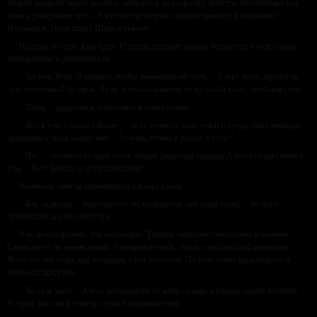
второй задирает подол халата и забирается под сорочку. Властно поглаживает моё
лоно и раскрывает его. – А кто это не побрил сладкую девочку к свиданию?
Непорядок. Ноги шире! Шире я сказал!
Шлепок по попе. Ещё один. И вновь длинные пальцы вонзаются в мою плоть,
выныривают и разминают её:
– Ты моя, Геля. Я пришёл, чтобы напомнить об этом, – Алекс резко дёргает за
чувствительный бугорок. Тело, истосковавшееся по мужской ласке, пробивает ток.
– Лёша, – задыхаюсь, сотрясаясь в конвульсиях.
– Вот я уже и снова «Лёша», – он склоняется надо мной и продолжает нещадно
орудовать у меня между ног. – Хочешь, чтобы я вошёл в тебя?
– Нет, – хватаюсь за край стола, чёткие движения пальцев Алекса сводят меня с
ума. – Нет! Только не останавливайся!
Ненавижу себя за сорвавшиеся с языка слова.
– Как скажешь, – тихо смеётся он, подключая ещё один палец, – но могу
предложить кое-что получше.
Уже не соображаю, что он говорит. Тишину наполняет бесстыжее хлюпанье.
Слёзы текут по
моим
щекам. Уговариваю себя, что всё это просто физиология.
Жила все эти годы, как монашка, и вот результат. По телу снова прокатывается
волна наслаждения.
– Твою ж мать! – Алекс вытаскивает из меня пальцы и входит одним толчком. –
А, сука, как там у тебя всё узко. Сохранила себя.