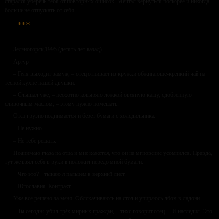
старался уберечь тебя от повторных ошибок. Мечтал вернуться поскорее и никогда
больше не отпускать от себя.
***
Зеленогорск,1995 (десять лет назад)
Артур
– Геля выходит замуж, – отец отпивает из кружки обжигающе-крепкий чай на
тесной кухне нашей двушки.
– Слышал уже, – неохотно ковыряю ложкой овсяную кашу, сдобренную
сливочным маслом, – этому нужно помешать.
Отец грузно поднимается и берёт бумаги с холодильника.
– Не нужно.
– Не тебе решать.
Поднимаю глаза на отца и мне кажется, что он на мгновение усомнился. Правда,
тут же взял себя в руки и положил передо мной бумаги.
– Что это? – тыкаю я пальцем в верхний лист.
– Югославия. Контракт.
Уже всё решено за меня. Облокачиваюсь на стол и упираюсь лбом в ладони.
– Ты сегодня убил трёх мирных граждан, – тихо говорит отец. – И наследил. Это