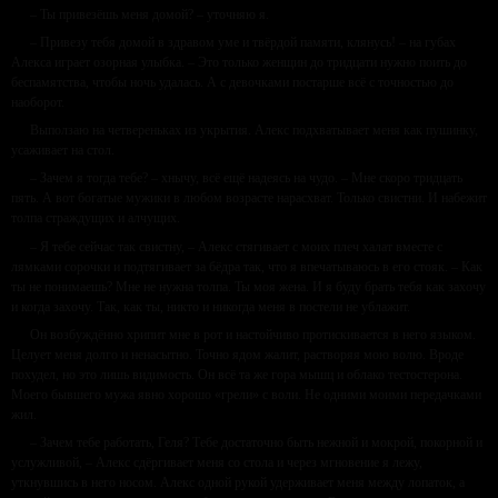
– Ты привезёшь меня домой? – уточняю я.
– Привезу тебя домой в здравом уме и твёрдой памяти, клянусь! – на губах
Алекса играет озорная улыбка. – Это только женщин до тридцати нужно поить до
беспамятства, чтобы ночь удалась. А с девочками постарше всё с точностью до
наоборот.
Выползаю на четвереньках из укрытия. Алекс подхватывает меня как пушинку,
усаживает на стол.
– Зачем я тогда тебе? – хнычу, всё ещё надеясь на чудо. – Мне скоро тридцать
пять. А вот богатые мужики в любом возрасте нарасхват. Только свистни. И набежит
толпа страждущих и алчущих.
– Я тебе сейчас так свистну, – Алекс стягивает с моих плеч халат вместе с
лямками сорочки и подтягивает за бёдра так, что я впечатываюсь в его стояк. – Как
ты не понимаешь? Мне не нужна толпа. Ты моя жена. И я буду брать тебя как захочу
и когда захочу. Так, как ты, никто и никогда меня в постели не ублажит.
Он возбуждённо хрипит мне в рот и настойчиво протискивается в него языком.
Целует меня долго и ненасытно. Точно ядом жалит, растворяя мою волю. Вроде
похудел, но это лишь видимость. Он всё та же гора мышц и облако тестостерона.
Моего бывшего мужа явно хорошо «грели» с воли. Не одними моими передачками
жил.
– Зачем тебе работать, Геля? Тебе достаточно быть нежной и мокрой, покорной и
услужливой, – Алекс сдёргивает меня со стола и через мгновение я лежу,
уткнувшись в него носом. Алекс одной рукой удерживает меня между лопаток, а