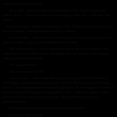
подозрением смотрит на меня.
– Да, я пила! – беру у неё крючок и прислонив к стене луплю молотком по
шляпке гвоздя. – Потому что вечером Алекс придёт снова. И я… Я не знаю, что
делать.
Сажусь на ворох одежды и прислоняюсь к стене. Теперь каждый раз входя в дом,
буду вспоминать о нашей фееричной встрече с Алексом.
– Он любит тебя, – Фати, хватаясь за поясницу, встаёт на колено и усаживается
рядом со мной. – И вряд ли когда-нибудь оставит в покое.
– Моё тело помнит его, – кровь приливает к щекам, когда я вспоминаю губы
Алекса на шее, его жадные пальцы, терзающие моё лоно. Горячее прикосновение
члена, рвущегося внутрь меня.
– Что про детей сказал?
– Хочет записать их на себя.
– Знаешь, кызы… – Фати берёт меня за руку, и я кладу ей голову на плечо. К
моей матери вернулась память, но не разум. Поэтому Фати стала для меня второй
мамой. – Я сегодня увидела Алекса и призналась себе, что хочу вернуться к нему. Я
же тогда из женской солидарности психанула. У нас с тобой, сама знаешь, судьбы
похожи. Но Алекс был хорошим хозяином. Дурил, конечно, но это из-за
вседозволенности.
– А Юлю он тогда от вседозволенности на столе разложил?
Фати толкает меня плечом.