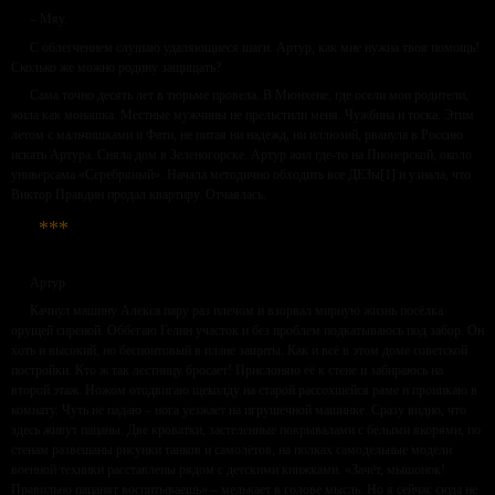
– Мяу.
С облегчением слушаю удаляющиеся шаги. Артур, как мне нужна твоя помощь!
Сколько же можно родину защищать?
Сама точно десять лет в тюрьме провела. В Мюнхене, где осели мои родители,
жила как монашка. Местные мужчины не прельстили меня. Чужбина и тоска. Этим
летом с мальчишками и Фати, не питая ни надежд, ни иллюзий, рванула в Россию
искать Артура. Сняла дом в Зеленогорске. Артур жил где-то на Пионерской, около
универсама «Серебряный». Начала методично обходить все ДЕЗы[1] и узнала, что
Виктор Правдин продал квартиру. Отчаялась.
***
Артур
Качнул машину Алекса пару раз плечом и взорвал мирную жизнь посёлка
орущей сиреной. Оббегаю Гелин участок и без проблем подкатываюсь под забор. Он
хоть и высокий, но беспонтовый в плане защиты. Как и всё в этом доме советской
постройки. Кто ж так лестницу бросает! Прислоняю её к стене и забираюсь на
второй этаж. Ножом отодвигаю щеколду на старой рассохшейся раме и проникаю в
комнату. Чуть не падаю – нога уезжает на игрушечной машинке. Сразу видно, что
здесь живут пацаны. Две кроватки, застеленные покрывалами с белыми якорями, по
стенам развешаны рисунки танков и самолётов, на полках самодельные модели
военной техники расставлены рядом с детскими книжками. «Зачёт, мышонок!
Правильно пацанят воспитываешь» – мелькает в голове мысль. Но я сейчас сюда не