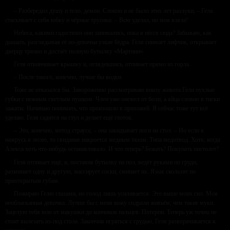
– Разбередил душу и тело, демон. Словно и не было этих лет разлуки, – Геля
стаскивает с себя юбку и чёрные трусики. – Всю уделал, но моя взяла!
Небеса, какими гадостями они занимались, пока я нёсся сюда? Забываю, как
дышать, разглядывая её по-девичьи узкие бёдра. Геля снимает лифчик, открывает
дверцу трюмо и достаёт полную бутылку «Мартини».
Геля отвинчивает крышку и, оглядевшись, отпивает прямо из горла.
– После такого, конечно, лучше бы водки.
Тоже не отказался бы. Завороженно рассматриваю внизу живота Гели пухлые
губки с нежным светлым пушком. Член уже онемел от боли, а яйца словно в тиски
зажаты. Начинаю понимать, что произошло в прихожей. Я сейчас тоже тут всё
уделаю. Геля садится на стул и делает ещё глоток.
– Это, конечно, метод страуса, – она закидывает ноги на стол. – Но если я
нажрусь в зюзю, то свидание накроется медным тазом. Типа медотвод. Хотя, когда
Алекса хоть что-нибудь останавливало. И что теперь? Бежать? Покупать пистолет?
Геля отпивает ещё, и, поставив бутылку на пол, ведёт руками по груди,
разминает одну и другую, массирует соски, сминает их. Язык скользит по
приоткрытым губам.
Пожираю Гелю глазами, но голод лишь усиливается. Это выше моих сил. Моя
необласканная девочка. Лучше бы с меня кожу содрали живьём, чем такие муки.
Зацелую тебя всю от макушки до кончиков пальцев. Потерпи. Теперь уж точно не
стоит вылезать из-под стола. Закончив играться с грудью, Геля разворачивается к