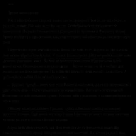
***
Тремя часами ранее
Кем пойти работать старому вояке, как не тренером? Тем более если берут и
рядом с домом. Выхожу на улицу загодя. Сентябрьское солнце щекочет за
шиворотом. Надеваю тёмные очки и спускаюсь по тропинке к Финскому заливу.
Брожу по берегу и продумываю под умиротворяющий шёпот воды вступительную
речь.
Переступаю порог детской школы бокса. Не хочу учить взрослых. Для начала
мне нужно обрести мир в душе. У отца в Зеленогорске центр по реабилитации таких
душевно раненных, как я. Но мне не помогут психологи. Я должен сам в себе
разобраться. Однажды меня предали люди… Вернее женщина. И я выбрал для
жизни совсем иное измерение. На войне всё иначе. К ночи живой – слава Богу. А
дети – цветы жизни. Они лучше взрослых.
– Здорово, Артур! – жмёт мне руку Вадим Николаевич, директор спортшколы и
друг моего отца. – Иди переодевайся на первый этаж. Вот ключ от тренерской.
Возьмёшь на себя младшую группу. Кирюха тебя представит, а дальше разберёшься,
что к чему.
Обвожу взглядом кабинет. Грамоты, кубки и никакого намёка на военное
прошлое хозяина. Ещё шесть лет назад Вадим Николаевич носил погоны капитана
второго ранга и выполнял боевые задания.
Через пять минут вхожу в зал, и на меня тут же устремляется десять пар
смышлёных глаз. Кирюха ободряюще подмигивает мне, и я встаю рядом с ним,