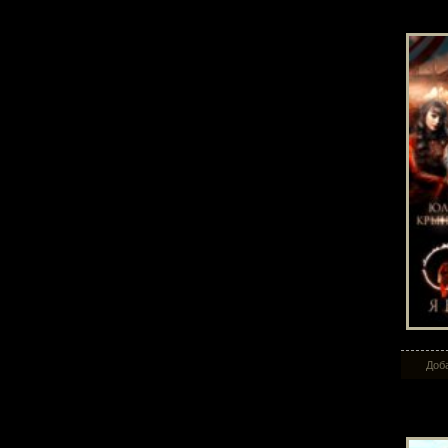
Бы
Доба
Жен