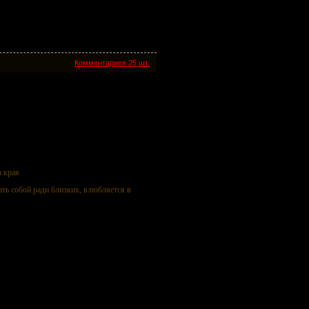
Комментариев 25 шт.
 края.
ать собой ради близких, влюбляется в