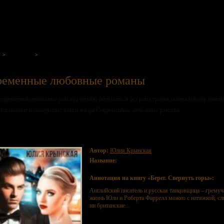
на нашем портале
Жанры
Современные любовные романы
ременные любовные романы
овременные любовные романы онлайн бесплатно и без регистрации полностью (целиком)
Все полные и интересные книги жанра Современные любовные романы.
ег. Свернуть горы
Автор:
Юлия Крынская
Название:
Берег. Свернуть горы
Аннотация на книгу «Берег. Свернуть горы»:
Английский писатель и русская танцовщица – гремуч
жизнь Юли и Роберта Фаррелл можно с натяжкой, сл
ни британские...