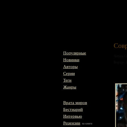
Главная
Сов
Популярные
Читать С
Новинки
Ворлд». 
Авторы
Серии
Бер
Теги
Жанры
Врата миров
Бестиарий
Интервью
Рецензии
на книги