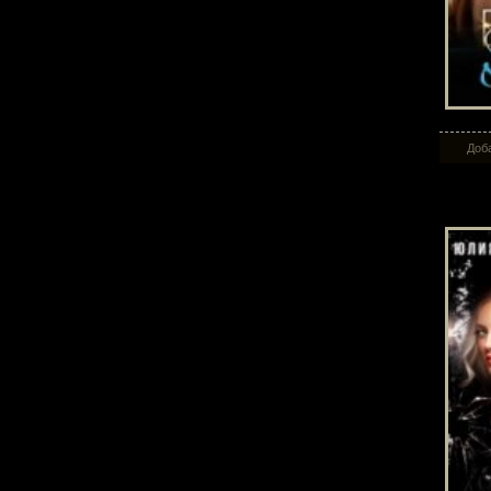
Доба
Бер