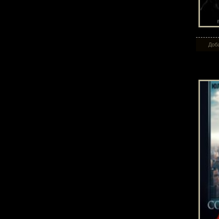
Доба
Со