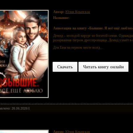
вшие. Я всё ещё люблю
Автор:
Юлия Крынская
Название:
Бывшие. Я всё ещё люблю
Аннотация на книгу «Бывшие. Я всё ещё люблю»
Демид – молодой хирург из богатой семьи. Однажды 
разорванная тигром дрессировщица. Демид узнаёт в
Для Евы на первом месте всегд...
Скачать
Читать книгу онлайн
влено: 26.06.2026
юсь на дочери магната
Автор:
Юлия Крынская