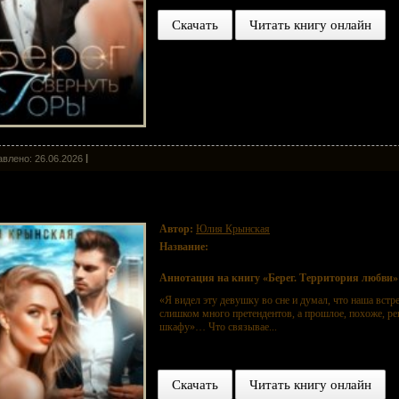
Скачать
Читать книгу онлайн
влено: 26.06.2026
ег. Территория любви
Автор:
Юлия Крынская
Название:
Берег. Территория любви
Аннотация на книгу «Берег. Территория любви»
«Я видел эту девушку во сне и думал, что наша встр
слишком много претендентов, а прошлое, похоже, реш
шкафу»… Что связывае...
Скачать
Читать книгу онлайн