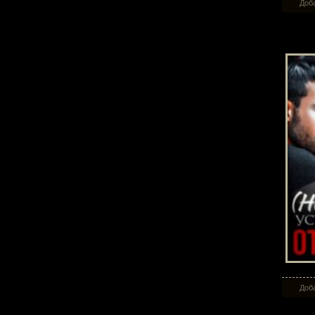
Доба
( Н
Доба