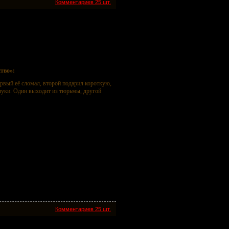
Комментариев 25 шт.
тво»:
рвый её сломал, второй подарил короткую,
злуки. Один выходит из тюрьмы, другой
Комментариев 25 шт.