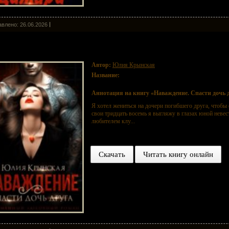
влено: 26.06.2026
аждение. Спасти дочь друга
Автор:
Юлия Крынская
Название:
Наваждение. Спасти дочь друга
Аннотация на книгу «Наваждение. Спасти дочь 
Я хотел жениться на дочери погибшего друга, чтобы 
свои тридцать восемь я выгляжу в глазах юной неве
любителем клу...
Скачать
Читать книгу онлайн