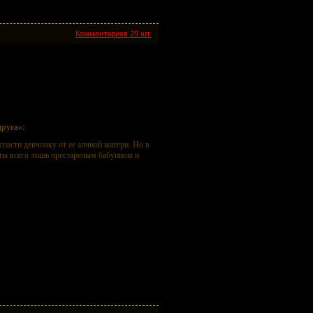
Комментариев 25 шт.
друга»:
спасти девчонку от её алчной матери. Но в
сты всего лишь престарелым бабуином и