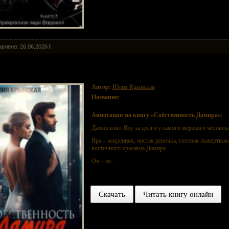
влено: 26.06.2026
бственность Дамира
Автор:
Юлия Крынская
Название:
Собственность Дамира
Аннотация на книгу «Собственность Дамира»:
Дамир взял Яру за долги у самого мерзкого человека
Яра – искренняя, чистая девочка, готовая пожертвов
восточного красавца Дамира.
Он – не...
Скачать
Читать книгу онлайн