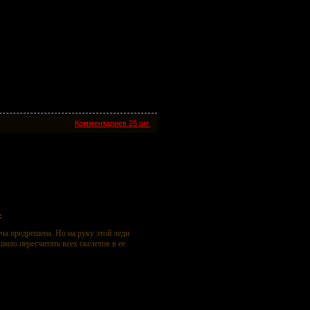
Комментариев 25 шт.
:
еча предрешена. Но на руку этой леди
ило пересчитать всех скелетов в ее