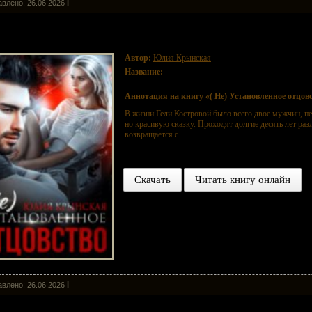
влено: 26.06.2026
е) Установленное отцовство
Автор:
Юлия Крынская
Название:
( Не) Установленное отцовство
Аннотация на книгу «( Не) Установленное отцовс
В жизни Гели Костровой было всего двое мужчин, пе
но красивую сказку. Проходят долгие десять лет ра
возвращается с ...
Скачать
Читать книгу онлайн
влено: 26.06.2026