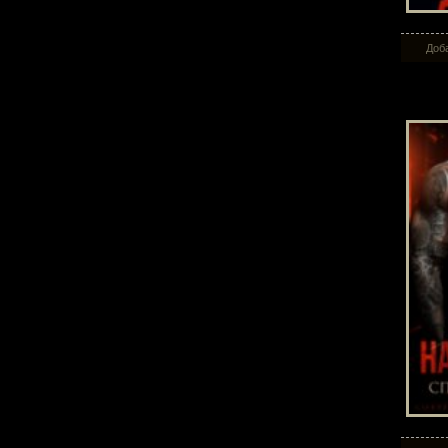
Доба
Нав