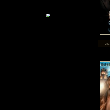
Доба
Бер