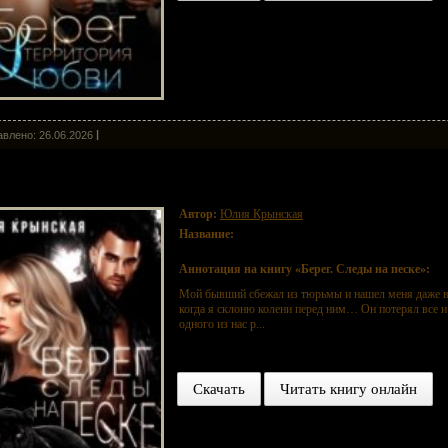
влено: 26.06.2026
ег. Следы на песке
Автор:
Юлия Крынская
Название:
Берег. Следы на песке
Аннотация на книгу «Берег. Следы на песке»:
Мой бывший сбежал из тюрьмы и нашел меня даже в
когда я склоню колени перед ним… Он потерял все и 
одного из нас р...
Скачать
Читать книгу онлайн