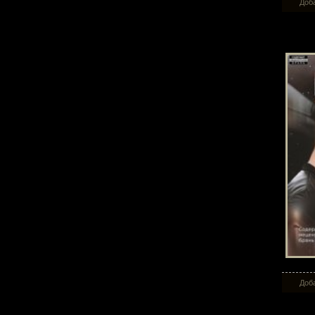
Доба
Све
Доба
Сл