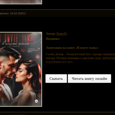
влено: 16.04.2025
омуте тьмы
Автор:
Butterfly
Название:
В омуте тьмы
Аннотация на книгу «В омуте тьмы»:
Селим Демир – безжалостный босс турецко-американ
внутри. Ночные кошмары и давление деда, требующе
усугубляют его сост...
Скачать
Читать книгу онлайн