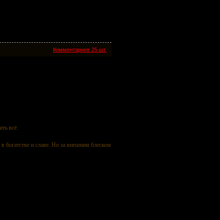
Комментариев 25 шт.
ить всё.
в богатстве и славе. Но за внешним блеском