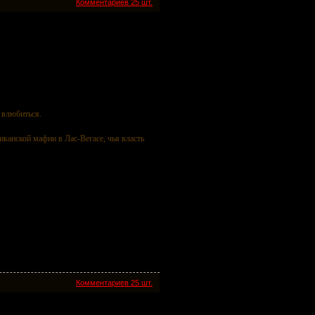
Комментариев 25 шт.
а влюбиться.
иканской мафии в Лас-Вегасе, чья власть
Комментариев 25 шт.