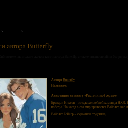
на нашем портале
Авторы
Butterfly
и автора Butterfly
иблиотеке, вы можете скачать книги автора Butterfly, а также читать онлайн и без регист
топи моё сердце
Автор:
Butterfly
Название:
Растопи моё сердце
Аннотация на книгу «Растопи моё сердце»:
Брендон Никсон – звезда хоккейной команды НХЛ. Е
победы. Но когда в его мир врывается Вайолет, всё м
Вайолет Бейкер – скромная студентка, ...