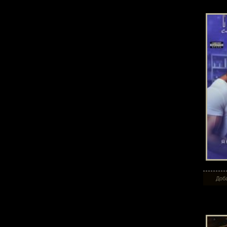
Доба
Нов