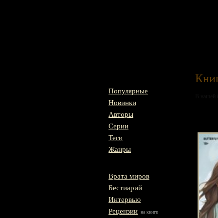
Главная
Книг
Популярные
В нашей б
Новинки
Авторы
Рас
Серии
Теги
Жанры
Врата миров
Бестиарий
Интервью
Рецензии
на книги