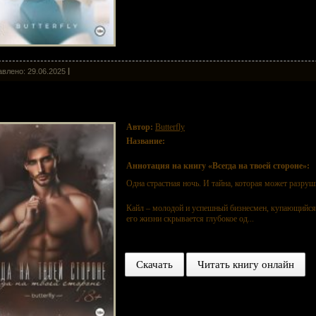
влено: 29.06.2025
гда на твоей стороне
Автор:
Butterfly
Название:
Всегда на твоей стороне
Аннотация на книгу «Всегда на твоей стороне»:
Одна страстная ночь. И тайна, которая может разруш
Кайл – молодой и успешный бизнесмен, купающийся 
его жизни скрывается глубокое од...
Скачать
Читать книгу онлайн