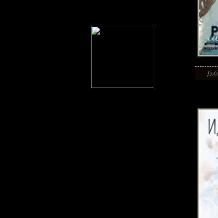
Доба
Ид