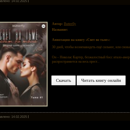
влено: 14.02.2025
т во тьме
Автор:
Butterfly
Название:
Свет во тьме
Аннотация на книгу «Свет во тьме»:
30 дней, чтобы возненавидеть ещё сильнее, или снов
Он – Николас Картер, безжалостный босс итало-амер
распространяется на весь прест...
Скачать
Читать книгу онлайн
влено: 14.02.2025
адкая ошибка