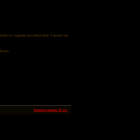
епты со сладким послевкусием. Сможет ли
Несмо...
Комментариев 25 шт.