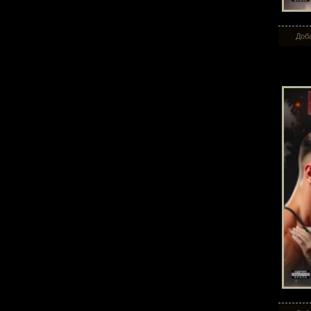
Доба
В 