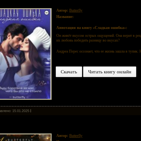
Автор:
Butterfly
Название:
Сладкая ошибка
Аннотация на книгу «Сладкая ошибка»:
Он живёт вкусом острых ощущений. Она верит в рец
их любовь победить разницу во вкусах?
Андреа Перес осознает, что ее жизнь зашла в тупик. 
Скачать
Читать книгу онлайн
влено: 15.01.2025
огодний переполох
Автор:
Butterfly