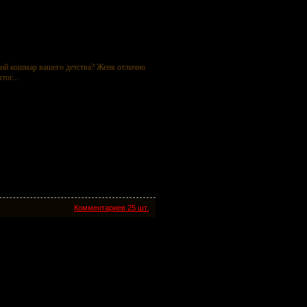
ий кошмар вашего детства? Женя отлично
тог...
Комментариев 25 шт.