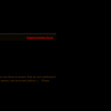
Комментариев 25 шт.
же уже быть не может. Как же она ошибалась!
 заново, она получает работу у… Итана