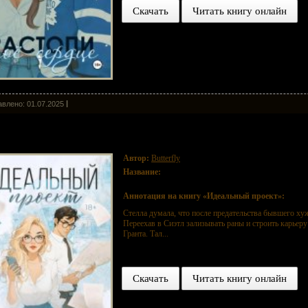
Скачать
Читать книгу онлайн
влено: 01.07.2025
еальный проект
Автор:
Butterfly
Название:
Идеальный проект
Аннотация на книгу «Идеальный проект»:
Стелла думала, что после предательства бывшего ху
Переехав в Сиэтл зализывать раны и строить карьеру
Гранта. Тал...
Скачать
Читать книгу онлайн