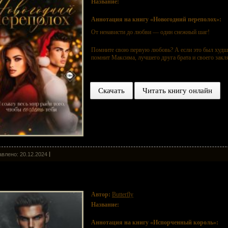
Название:
Новогодний переполох
Аннотация на книгу «Новогодний переполох»:
От ненависти до любви — один снежный шаг!
Помните свою первую любовь? А если это был худш
помнит Максима, лучшего друга брата и своего закля
Скачать
Читать книгу онлайн
влено: 20.12.2024
порченный король
Автор:
Butterfly
Название:
Испорченный король
Аннотация на книгу «Испорченный король»: