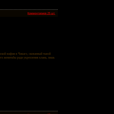
Комментариев 25 шт.
ской мафии в Чикаго, скованный тьмой
го женитьбы ради укрепления клана, лишь