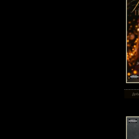
Доба
Ис